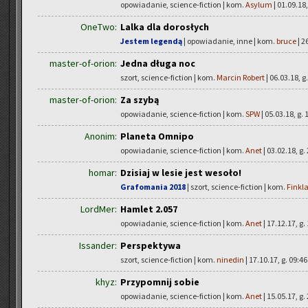
opowiadanie, science-fiction | kom.
Asylum
| 01.09.18,
OneTwo:
Lalka dla dorosłych
Jestem legendą
| opowiadanie, inne | kom.
bruce
| 2
master-of-orion:
Jedna długa noc
szort, science-fiction | kom.
Marcin Robert
| 06.03.18, g
master-of-orion:
Za szybą
opowiadanie, science-fiction | kom.
SPW
| 05.03.18, g. 
Anonim:
Planeta Omnipo
opowiadanie, science-fiction | kom.
Anet
| 03.02.18, g.
homar:
Dzisiaj w lesie jest wesoło!
Grafomania 2018
| szort, science-fiction | kom.
Finkl
LordMer:
Hamlet 2.057
opowiadanie, science-fiction | kom.
Anet
| 17.12.17, g.
Issander:
Perspektywa
szort, science-fiction | kom.
ninedin
| 17.10.17, g. 09:46
khyz:
Przypomnij sobie
opowiadanie, science-fiction | kom.
Anet
| 15.05.17, g.