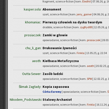
fragment, science-fiction | kom.
Eledhil
| 07.06.26, g. 1
kasper.sola:
Abonament
szort, science-fiction | kom.
jerry_gainer
| 04.06.26, g. 
khomaniac:
Pierwszy człowiek na dysku twardym
drabble, science-fiction | kom.
zygfryd89
| 12.05.26, g. 
prosiaczek:
Zamki w głowie
opowiadanie, science-fiction | kom.
prosiaczek
| 28.03
chu_li_gan:
Drukowanie żywności
szort, science-fiction | kom.
Finkla
| 13.05.25, g. 22:34
aeoth:
Kiełbasa Metafizyczna
opowiadanie, science-fiction | kom.
aeoth
| 20.02.25, g
Outta Sewer:
Zasób ludzki
opowiadanie, science-fiction | kom.
SPW
| 12.02.25, g. 
Ślimak Zagłady:
Kopia zapasowa
Córka Euremy
| opowiadanie, science-fiction | kom.
Ś
Nikodem_Podstawski:
Stalowy Archanioł
opowiadanie, science-fiction | kom.
Finkla
| 16.11.24, 