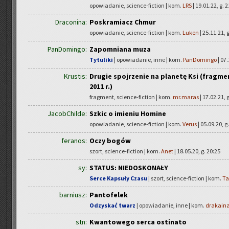
opowiadanie, science-fiction | kom.
LRS
| 19.01.22, g. 
Draconina:
Poskramiacz Chmur
opowiadanie, science-fiction | kom.
Luken
| 25.11.21, 
PanDomingo:
Zapomniana muza
Tytuliki
| opowiadanie, inne | kom.
PanDomingo
| 07.
Krustis:
Drugie spojrzenie na planetę Ksi (fragm
2011 r.)
fragment, science-fiction | kom.
mr.maras
| 17.02.21, 
JacobChilde:
Szkic o imieniu Homine
opowiadanie, science-fiction | kom.
Verus
| 05.09.20, g
feranos:
Oczy bogów
szort, science-fiction | kom.
Anet
| 18.05.20, g. 20:25
sy:
STATUS: NIEDOSKONAŁY
Serce Kapsuły Czasu
| szort, science-fiction | kom.
Ta
barniusz:
Pantofelek
Odzyskać twarz
| opowiadanie, inne | kom.
drakain
stn:
Kwantowego serca ostinato