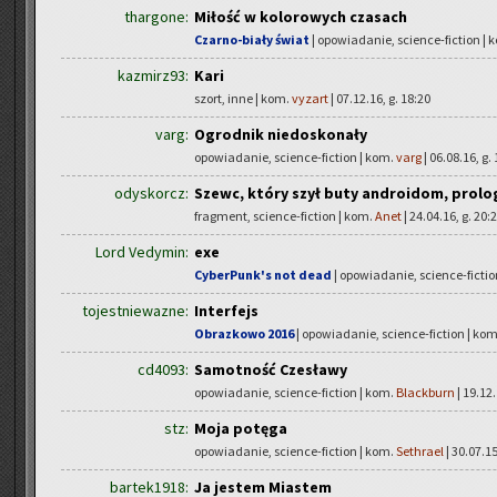
thargone:
Miłość w kolorowych czasach
Czarno-biały świat
| opowiadanie, science-fiction | 
kazmirz93:
Kari
szort, inne | kom.
vyzart
| 07.12.16, g. 18:20
varg:
Ogrodnik niedoskonały
opowiadanie, science-fiction | kom.
varg
| 06.08.16, g.
odyskorcz:
Szewc, który szył buty androidom, prolo
fragment, science-fiction | kom.
Anet
| 24.04.16, g. 20:
Lord Vedymin:
exe
CyberPunk's not dead
| opowiadanie, science-fictio
tojestniewazne:
Interfejs
Obrazkowo 2016
| opowiadanie, science-fiction | ko
cd4093:
Samotność Czesławy
opowiadanie, science-fiction | kom.
Blackburn
| 19.12.
stz:
Moja potęga
opowiadanie, science-fiction | kom.
Sethrael
| 30.07.15
bartek1918:
Ja jestem Miastem