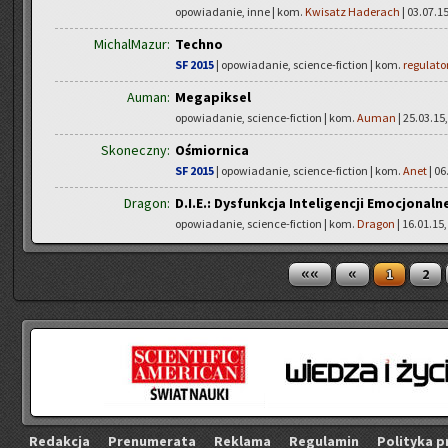
opowiadanie, inne | kom.
Kwisatz Haderach
| 03.07.15
MichalMazur:
Techno
SF 2015
| opowiadanie, science-fiction | kom.
regulato
Auman:
Megapiksel
opowiadanie, science-fiction | kom.
Auman
| 25.03.15,
Skoneczny:
Ośmiornica
SF 2015
| opowiadanie, science-fiction | kom.
Anet
| 06
Dragon:
D.I.E.: Dysfunkcja Inteligencji Emocjonaln
opowiadanie, science-fiction | kom.
Dragon
| 16.01.15,
««
«
1
2
Re­dak­cja
Pre­nu­me­ra­ta
Re­kla­ma
Re­gu­la­min
Po­li­ty­ka p