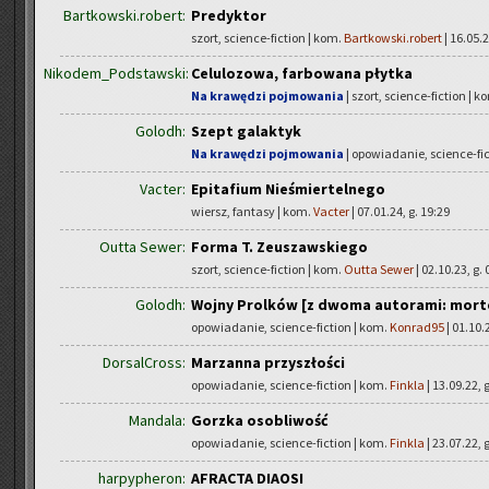
Bartkowski.robert:
Predyktor
szort, science-fiction | kom.
Bartkowski.robert
| 16.05.2
Nikodem_Podstawski:
Celulozowa, farbowana płytka
Na krawędzi pojmowania
| szort, science-fiction | k
Golodh:
Szept galaktyk
Na krawędzi pojmowania
| opowiadanie, science-fic
Vacter:
Epitafium Nieśmiertelnego
wiersz, fantasy | kom.
Vacter
| 07.01.24, g. 19:29
Outta Sewer:
Forma T. Zeuszawskiego
szort, science-fiction | kom.
Outta Sewer
| 02.10.23, g. 
Golodh:
Wojny Prolków [z dwoma autorami: mort
opowiadanie, science-fiction | kom.
Konrad95
| 01.10.
DorsalCross:
Marzanna przyszłości
opowiadanie, science-fiction | kom.
Finkla
| 13.09.22, 
Mandala:
Gorzka osobliwość
opowiadanie, science-fiction | kom.
Finkla
| 23.07.22, 
harpypheron:
AFRACTA DIAOSI