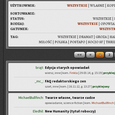
UŻYT­KOW­NIK:
WSZYST­KIE
|
WŁA­SNE
|
KOPI
SOR­TO­WA­NIE:
STA­TUS:
WSZYST­KIE
|
RO­DZAJ:
WSZYST­KIE
|
OPO­WIA­
GA­TU­NEK:
WSZYST­
TAG:
WSZYST­KIE
|
DRA­MAT
|
GROZA
|
HA
MI­ŁOŚĆ
|
POL­SKA
|
PO­STA­PO
|
SOCJO SF
|
THRIL
««
«
1
2
brajt:
Edycja starych opowiadań
wiersz, inne | kom.
Finkla
| 29.03.14, g. 15:19 |
przykle
_mc_:
FAQ redaktorskiego zen
szort, inne | kom.
| 16.11.12, g. 13:27 |
przyklejony
MichaelBullfinch:
Twarze własne, twarze cudze
opowiadanie, science-fiction | kom.
MichaelBullfinch
Eledhil:
New Humanity (tytuł roboczy)