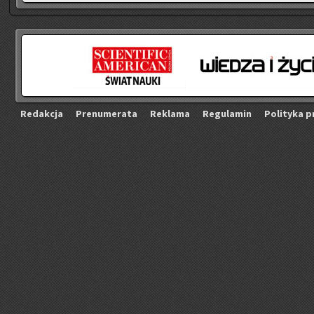
Re­dak­cja
Pre­nu­me­ra­ta
Re­kla­ma
Re­gu­la­min
Po­li­ty­ka p