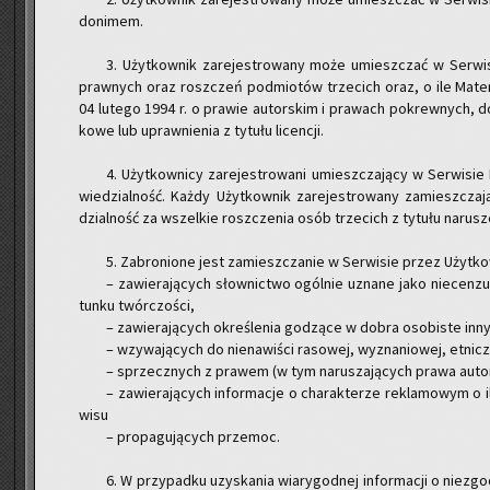
do­ni­mem.
3. Użyt­kow­nik za­re­je­stro­wa­ny może umiesz­czać w Ser­wi
praw­nych oraz rosz­czeń pod­mio­tów trze­cich oraz, o ile Ma­te­r
04 lu­te­go 1994 r. o pra­wie au­tor­skim i pra­wach po­krew­nych, d
ko­we lub upraw­nie­nia z ty­tu­łu li­cen­cji.
4. Użyt­kow­ni­cy za­re­je­stro­wa­ni umiesz­cza­ją­cy w Ser­wi­sie
wie­dzial­ność. Każdy Użyt­kow­nik za­re­je­stro­wa­ny za­miesz­cza­
dzial­ność za wszel­kie rosz­cze­nia osób trze­cich z ty­tu­łu na­ru­
5. Za­bro­nio­ne jest za­miesz­cza­nie w Ser­wi­sie przez Użyt­kow
– za­wie­ra­ją­cych słow­nic­two ogól­nie uzna­ne jako nie­cen­z
tun­ku twór­czo­ści,
– za­wie­ra­ją­cych okre­śle­nia go­dzą­ce w dobra oso­bi­ste in­
– wzy­wa­ją­cych do nie­na­wi­ści ra­so­wej, wy­zna­nio­wej, et­nicz
– sprzecz­nych z pra­wem (w tym na­ru­sza­ją­cych prawa au­tor
– za­wie­ra­ją­cych in­for­ma­cje o cha­rak­te­rze re­kla­mo­wym o 
wi­su
– pro­pa­gu­ją­cych prze­moc.
6. W przy­pad­ku uzy­ska­nia wia­ry­god­nej in­for­ma­cji o nie­zgod