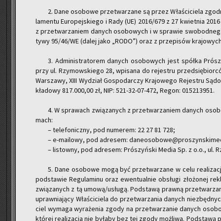
2. Dane oso­bo­we prze­twa­rza­ne są przez Wła­ści­cie­la zgod­nie
la­men­tu Eu­ro­pej­skie­go i Rady (UE) 2016/679 z 27 kwiet­nia 201
z prze­twa­rza­niem da­nych oso­bo­wych i w spra­wie swo­bod­ne­go
ty­wy 95/46/WE (dalej jako „RODO”) oraz z prze­pi­sów kra­jo­wych
3. Ad­mi­ni­stra­to­rem da­nych oso­bo­wych jest spół­ka Pró­s
przy ul. Rzy­mow­skie­go 28, wpi­sa­na do re­je­stru przed­się­bior­
War­sza­wy, XIII Wy­dział Go­spo­dar­czy Kra­jo­we­go Re­je­stru Są
kła­do­wy 817.000,00 zł, NIP: 521-32-07-472, Regon: 015213951.
4. W spra­wach zwią­za­nych z prze­twa­rza­niem da­nych oso­bo­
mach:
– te­le­fo­nicz­ny, pod nu­me­rem: 22 27 81 728;
– e-ma­ilo­wy, pod ad­re­sem: daneosobowe@proszynskimed
– li­stow­ny, pod ad­re­sem: Pró­szyń­ski Media Sp. z o.o., ul.
5. Dane oso­bo­we mogą być prze­twa­rza­ne w celu re­ali­za­cj
pod­sta­wie Re­gu­la­mi­nu oraz ewen­tu­al­nie ob­słu­gi zło­żo­nej re­k
zwią­za­nych z tą umową/usłu­gą. Pod­sta­wą praw­ną prze­twa­rza­n
upraw­nia­ją­cy Wła­ści­cie­la do prze­twa­rza­nia da­nych nie­zbęd­n
ciel wy­ma­ga wy­ra­że­nia zgody na prze­twa­rza­nie da­nych oso­b
któ­rej re­ali­za­cja nie by­ła­by bez tej zgody moż­li­wa. Pod­sta­wą