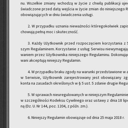
nu. Wszel­kie zmia­ny wcho­dzą w życie z chwi­lą pu­bli­ka­cji ujed­no
świad­czo­ne przed datą wej­ścia w życie zmian do ni­niej­sze­go Re­g
obo­wią­zu­ją­cych w dniu świad­cze­nia usłu­gi.
2. W przy­pad­ku uzna­nia nie­waż­no­ści któ­re­go­kol­wiek za­pi­su
cho­wu­ją pełną moc i sku­tecz­ność.
3. Każdy Użyt­kow­nik przed roz­po­czę­ciem ko­rzy­sta­nia z Se
szym Re­gu­la­mi­nem. Ko­rzy­sta­nie z usług Ser­wi­su nie­wy­ma­ga­ją­
wa­niem przez Użyt­kow­ni­ka ni­niej­sze­go Re­gu­la­mi­nu. Do­ko­nu­jąc 
wa­ni ak­cep­tu­ją ni­niej­szy Re­gu­la­min.
4. W przy­pad­ku braku zgody na wa­run­ki przed­sta­wio­ne w ak­
w Ser­wi­sie, Użyt­kow­nik za­re­je­stro­wa­ny jest obo­wią­za­ny zgł
konta na za­sa­dach okre­ślo­nych w § 5 ust. 5 zda­nie dru­gie Re­gu­l
5. W spra­wach nie­ure­gu­lo­wa­nych w ni­niej­szym Re­gu­la­mi­ni
w szcze­gól­no­ści Ko­dek­su Cy­wil­ne­go oraz usta­wy z dnia 18 lip
ną (Dz. U. Nr 144, poz. 1204, z późn. zm.).
6. Ni­niej­szy Re­gu­la­min obo­wią­zu­je od dnia 25 maja 2018 r.