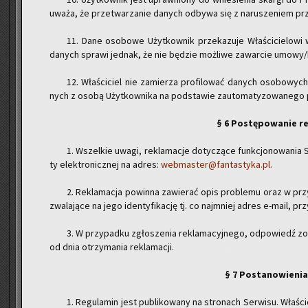
uważa, że prze­twa­rza­nie da­nych od­by­wa się z na­ru­sze­niem pr
11. Dane oso­bo­we Użyt­kow­nik prze­ka­zu­je Wła­ści­cie­lo­w
da­nych spra­wi jed­nak, że nie bę­dzie moż­li­we za­war­cie umowy/k
12. Wła­ści­ciel nie za­mie­rza pro­fi­lo­wać da­nych oso­bo­wy
nych z osobą Użyt­kow­ni­ka na pod­sta­wie zauto­ma­ty­zo­wa­ne­go 
§ 6 Po­stę­po­wa­nie re
1. Wszel­kie uwagi, re­kla­ma­cje do­ty­czą­ce funk­cjo­no­wa­n
ty elek­tro­nicz­nej na adres:
webmaster@fantastyka.pl.
2. Re­kla­ma­cja po­win­na za­wie­rać opis pro­ble­mu oraz w prz
zwa­la­ją­ce na jego iden­ty­fi­ka­cję tj. co naj­mniej adres e-ma­il, prz
3. W przy­pad­ku zgło­sze­nia re­kla­ma­cyj­ne­go, od­po­wiedź zo­
od dnia otrzy­ma­nia re­kla­ma­cji.
§ 7 Po­sta­no­wie­ni
1. Re­gu­la­min jest pu­bli­ko­wa­ny na stro­nach Ser­wi­su. Wła­śc