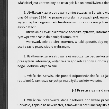
Wła­ści­ciel jest upraw­nio­ny do usu­nię­cia lub unie­moż­li­wie­nia d
7. Użyt­kow­nik za­re­je­stro­wa­ny umiesz­cza­jąc w Ser­wi­sie w
dnia 04 lu­te­go 1994 r. o pra­wie au­tor­skim i pra­wach po­krew­nych, u
wy­łącz­nej bez ogra­ni­czeń te­ry­to­rial­nych oraz cza­so­wych na 
eks­plo­ata­cji:
– utrwa­la­nie i zwie­lo­krot­nia­nie tech­ni­ką cy­fro­wą, in­for­ma­t
tym wpro­wa­dza­nie do pa­mię­ci kom­pu­te­ra;
– wpro­wa­dza­nie do sieci In­ter­net, w taki spo­sób, aby po
scu i cza­sie przez sie­bie wy­bra­nym.
8. Użyt­kow­nik za­re­je­stro­wa­ny oświad­cza, że bę­dzie ko­rzy­
prze­sy­ła­nia in­for­ma­cji, wy­łącz­nie w spo­sób zgod­ny z obo­wią
ne­go i do­bry­mi oby­cza­ja­mi.
9. Wła­ści­ciel Ser­wi­su nie po­no­si od­po­wie­dzial­no­ści za j
rze­tel­ność, za­miesz­cza­nych przez Użyt­kow­ni­ków wpi­sów.
§ 5 Prze­twa­rza­nie da­
1. Wła­ści­ciel prze­twa­rza dane oso­bo­we po­da­wa­ne przez 
Ser­wi­sie, za­pi­sie na new­slet­ter, za­mó­wie­niu pre­nu­me­ra­ty lub