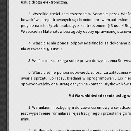
usług drogą elek­tro­nicz­ną.
3. Wszel­kie tre­ści za­miesz­czo­ne w Ser­wi­sie przez Wła­ści
kow­ni­ków za­re­je­stro­wa­nych są chro­nio­ne pra­wem au­tor­skim
je­dy­nie na ich uży­tek oso­bi­sty, z za­strze­że­niem § 3 ust. 4 Re­gu
Wła­ści­cie­la i Ma­te­ria­łów bez zgody osoby upraw­nio­nej sta­no­wi
4. Wła­ści­ciel nie po­no­si od­po­wie­dzial­no­ści za do­ko­na­
nia w za­kre­sie § 3 ust. 3.
5. Wła­ści­ciel za­strze­ga sobie prawo do wy­łą­cze­nia Ser­wi­
6. Wła­ści­ciel nie po­no­si od­po­wie­dzial­no­ści za za­kłó­ce­nia
awa­rią sprzę­tu lub łączy, błę­da­mi w opro­gra­mo­wa­niu lub nie­d
spo­wo­do­wa­ły­by one utra­tę da­nych na kon­tach Użyt­kow­ni­ków za
§ 4 Wa­run­ki świad­cze­nia usług wy­
1. Wa­run­kiem nie­zbęd­nym do za­war­cia umowy o świad­cze­n
jest wy­peł­nie­nie for­mu­la­rza re­je­stra­cyj­ne­go i prze­sła­nie go W
mi­nu.
2. Użyt­kow­nik za­re­je­stro­wa­ny może umiesz­czać w Ser­wi­