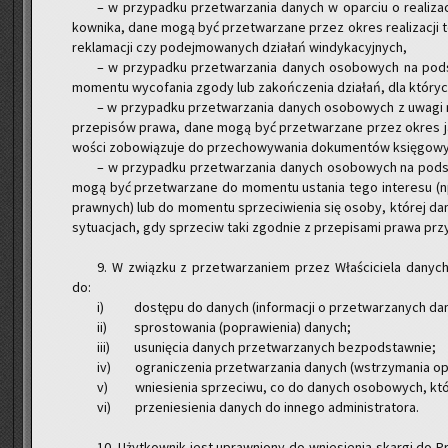
– w przy­pad­ku prze­twa­rza­nia da­nych w opar­ciu o re­ali­z
kow­ni­ka, dane mogą być prze­twa­rza­ne przez okres re­ali­za­cji t
re­kla­ma­cji czy po­dej­mo­wa­nych dzia­łań win­dy­ka­cyj­nych,
– w przy­pad­ku prze­twa­rza­nia da­nych oso­bo­wych na po
mo­men­tu wy­co­fa­nia zgody lub za­koń­cze­nia dzia­łań, dla któ­r
– w przy­pad­ku prze­twa­rza­nia da­nych oso­bo­wych z uwagi na c
prze­pi­sów prawa, dane mogą być prze­twa­rza­ne przez okres jaki 
wo­ści zo­bo­wią­zu­je do prze­cho­wy­wa­nia do­ku­men­tów księ­go­
– w przy­pad­ku prze­twa­rza­nia da­nych oso­bo­wych na pod­sta­
mogą być prze­twa­rza­ne do mo­men­tu usta­nia tego in­te­re­su (
praw­nych) lub do mo­men­tu sprze­ci­wie­nia się osoby, któ­rej dane
sy­tu­acjach, gdy sprze­ciw taki zgod­nie z prze­pi­sa­mi prawa przy­
9. W związ­ku z prze­twa­rza­niem przez Wła­ści­cie­la da­nych
do:
i) do­stę­pu do da­nych (in­for­ma­cji o prze­twa­rza­nych da­
ii) spro­sto­wa­nia (po­pra­wie­nia) da­nych;
iii) usu­nię­cia da­nych prze­twa­rza­nych bez­pod­staw­nie;
iv) ogra­ni­cze­nia prze­twa­rza­nia da­nych (wstrzy­ma­nia ope­
v) wnie­sie­nia sprze­ci­wu, co do da­nych oso­bo­wych, któ­r
vi) prze­nie­sie­nia da­nych do in­ne­go ad­mi­ni­stra­to­ra.
10. Użyt­kow­nik jest upraw­nio­ny do wnie­sie­nia skar­gi do 