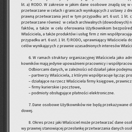
lit. a) RODO. W za­kre­sie w jakim dane oso­bo­we znaj­dą się w d
prze­twa­rza­ne w ce­lach i gra­ni­cach wy­ni­ka­ją­cych z usta­wy z d
praw­ną prze­twa­rza­nia jest w tym przy­pad­ku art. 6 ust. 1 l
prze­twa­rza­ne rów­nież w ce­lach ar­chi­wal­nych (do­wo­do­wych) na
fak­tów, a także w celu ofe­ro­wa­nia Użyt­kow­ni­kom bez­po­śred­
Wła­ści­cie­la, a także pro­duk­tów i usług firm z nim współ­pra­cu­j
przy­pad­ku art. 6 ust. 1 lit. f) RODO, upraw­nia­ją­cy Wła­ści­cie­la 
celów wy­ni­ka­ją­cych z praw­nie uza­sad­nio­nych in­te­re­sów Wła­ści­
6. W ra­mach struk­tu­ry or­ga­ni­za­cyj­nej Wła­ści­cie­la jako a
kow­ni­ków mają je­dy­nie upo­waż­nie­ni pra­cow­ni­cy i współ­pra­cow­
Od­bior­ca­mi da­nych, w za­leż­no­ści od dzia­łań jakie po­dej­mu
– part­ne­rzy Wła­ści­cie­la, z któ­ry­mi współ­pra­cu­je łą­cząc pro­
– dzia­ła­ją­ce na rzecz Wła­ści­cie­la firmy księ­go­we, praw­ni­c
– firmy ku­rier­skie i pocz­to­we,
– pod­mio­ty ob­słu­gu­ją­ce płat­no­ści elek­tro­nicz­ne.
7. Dane oso­bo­we Użyt­kow­ni­ków nie będą prze­ka­zy­wa­ne do p
do­wej.
8. Okres przez jaki Wła­ści­ciel może prze­twa­rzać dane oso­b
wy praw­nej sta­no­wią­cej prze­słan­kę prze­twa­rza­nia da­nych oso