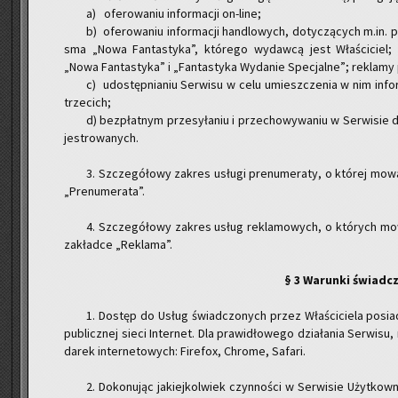
a) ofe­ro­wa­niu in­for­ma­cji on-li­ne;
b) ofe­ro­wa­niu in­for­ma­cji han­dlo­wych, do­ty­czą­cych m.in. pa
sma „Nowa Fan­ta­sty­ka”, któ­re­go wy­daw­cą jest Wła­ści­ciel; a
„Nowa Fan­ta­sty­ka” i „Fan­ta­sty­ka Wy­da­nie Spe­cjal­ne”; re­kla­
c) udo­stęp­nia­niu Ser­wi­su w celu umiesz­cze­nia w nim in­f
trze­cich;
d) bez­płat­nym prze­sy­ła­niu i prze­cho­wy­wa­niu w Ser­wi­sie d
je­stro­wa­nych.
3. Szcze­gó­ło­wy za­kres usłu­gi pre­nu­me­ra­ty, o któ­rej mow
„Pre­nu­me­ra­ta”.
4. Szcze­gó­ło­wy za­kres usług re­kla­mo­wych, o któ­rych mow
za­kład­ce „Re­kla­ma”.
§ 3 Wa­run­ki świad­c
1. Do­stęp do Usług świad­czo­nych przez Wła­ści­cie­la po­sia
pu­blicz­nej sieci In­ter­net. Dla pra­wi­dło­we­go dzia­ła­nia Ser­wi­su
da­rek in­ter­ne­to­wych: Fi­re­fox, Chro­me, Sa­fa­ri.
2. Do­ko­nu­jąc ja­kiej­kol­wiek czyn­no­ści w Ser­wi­sie Użyt­ko