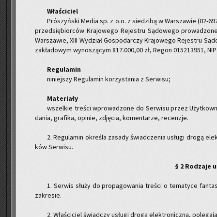
Wła­ści­ciel
Pró­szyń­ski Media sp. z o.o. z sie­dzi­bą w War­sza­wie (02-697
przed­się­bior­ców Kra­jo­we­go Re­je­stru Są­do­we­go pro­wa­dzo
War­sza­wie, XIII Wy­dział Go­spo­dar­czy Kra­jo­we­go Re­je­stru Są
za­kła­do­wym wy­no­szą­cym 817.000,00 zł, Regon 015213951, NIP 5
Re­gu­la­min
ni­niej­szy Re­gu­la­min ko­rzy­sta­nia z Ser­wi­su;
Ma­te­ria­ły
wszel­kie tre­ści wpro­wa­dzo­ne do Ser­wi­su przez Użyt­kow­ni­
da­nia, gra­fi­ka, opi­nie, zdję­cia, ko­men­ta­rze, re­cen­zje.
2. Re­gu­la­min okre­śla za­sa­dy świad­cze­nia usłu­gi drogą elek
ków Ser­wi­su.
§ 2 Ro­dza­je 
1. Ser­wis służy do pro­pa­go­wa­nia tre­ści o te­ma­ty­ce fan­
za­kre­sie.
2. Wła­ści­ciel świad­czy usłu­gi drogą elek­tro­nicz­ną, po­le­ga­j