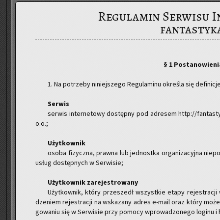
Regulamin Serwisu 
fantastyk
§ 1 Po­sta­no­wie­n
1. Na po­trze­by ni­niej­sze­go Re­gu­la­mi­nu okre­śla się de­fi­ni­c
Ser­wis
ser­wis in­ter­ne­to­wy do­stęp­ny pod ad­re­sem http://fantas
o.o.;
Użyt­kow­nik
osoba fi­zycz­na, praw­na lub jed­nost­ka or­ga­ni­za­cyj­na nie­po
usług do­stęp­nych w Ser­wi­sie;
Użyt­kow­nik za­re­je­stro­wa­ny
Użyt­kow­nik, który prze­szedł wszyst­kie etapy re­je­stra­cji
dze­niem re­je­stra­cji na wska­za­ny adres e-ma­il oraz który może 
go­wa­niu się w Ser­wi­sie przy po­mo­cy wpro­wa­dzo­ne­go lo­gi­nu i