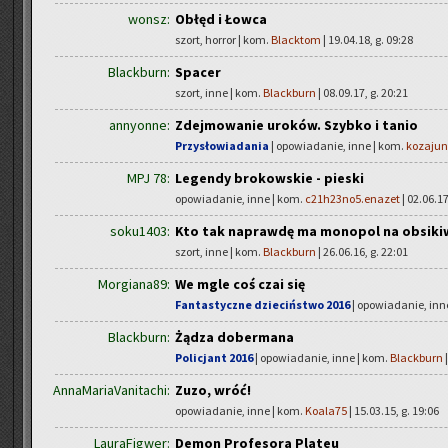
wonsz:
Obłęd i Łowca
szort, horror | kom.
Blacktom
| 19.04.18, g. 09:28
Blackburn:
Spacer
szort, inne | kom.
Blackburn
| 08.09.17, g. 20:21
annyonne:
Zdejmowanie uroków. Szybko i tanio
Przysłowiadania
| opowiadanie, inne | kom.
kozajun
MPJ 78:
Legendy brokowskie - pieski
opowiadanie, inne | kom.
c21h23no5.enazet
| 02.06.17
soku1403:
Kto tak naprawdę ma monopol na obsiki
szort, inne | kom.
Blackburn
| 26.06.16, g. 22:01
Morgiana89:
We mgle coś czai się
Fantastyczne dzieciństwo 2016
| opowiadanie, inn
Blackburn:
Żądza dobermana
Policjant 2016
| opowiadanie, inne | kom.
Blackburn
|
AnnaMariaVanitachi:
Zuzo, wróć!
opowiadanie, inne | kom.
Koala75
| 15.03.15, g. 19:06
LauraFigwer:
Demon Profesora Plateu