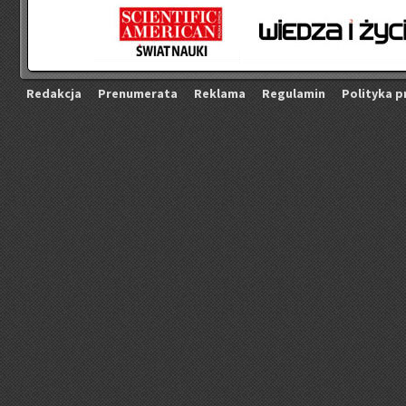
Re­dak­cja
Pre­nu­me­ra­ta
Re­kla­ma
Re­gu­la­min
Po­li­ty­ka p