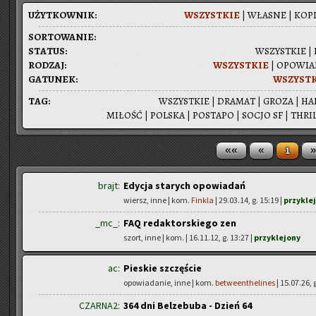
UŻYT­KOW­NIK:
WSZYST­KIE
|
WŁA­SNE
|
KOPI
SOR­TO­WA­NIE:
STA­TUS:
WSZYST­KIE
|
RO­DZAJ:
WSZYST­KIE
|
OPO­WIA­
GA­TU­NEK:
WSZYST­
TAG:
WSZYST­KIE
|
DRA­MAT
|
GROZA
|
HA
MI­ŁOŚĆ
|
POL­SKA
|
PO­STA­PO
|
SOCJO SF
|
THRIL
««
«
»
1
brajt:
Edycja starych opowiadań
wiersz, inne | kom.
Finkla
| 29.03.14, g. 15:19 |
przykle
_mc_:
FAQ redaktorskiego zen
szort, inne | kom.
| 16.11.12, g. 13:27 |
przyklejony
ac:
Pieskie szczęście
opowiadanie, inne | kom.
betweenthelines
| 15.07.26, 
CZARNA2:
364 dni Belzebuba - Dzień 64