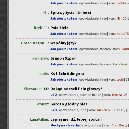
Jak pies z kotem
| opowiadanie, inne | kom.
Finkla
| 
Nir:
Sprawy życia i śmierci
Jak pies z kotem
| opowiadanie, inne | kom.
Nir
| 20.1
fizyk111:
Psie Ziele
Jak pies z kotem
| opowiadanie, inne | kom.
Koala75
GreenDragon11:
Wspólny język
Jak pies z kotem
| opowiadanie, fantasy | kom.
Tarn
xamislaw:
Bruno i Szpon
Jak pies z kotem
| opowiadanie, fantasy | kom.
Finkl
tsole:
Kot Schrödingera
Jak pies z kotem
| opowiadanie, inne | kom.
tsole
| 08
Shawarkar100:
Dokąd odeszli Psiogłowcy?
UFO
| opowiadanie, science-fiction | kom.
Tensza
| 23.
wonsz:
Bardzo głodny pies
UFO
| opowiadanie, inne | kom.
Wicked G
| 11.12.18, g.
LanaVallen:
Lepiej nie idź, lepiej zostań
Mechy na strzechy
| szort, fantasy | kom.
Cień Burzy
|