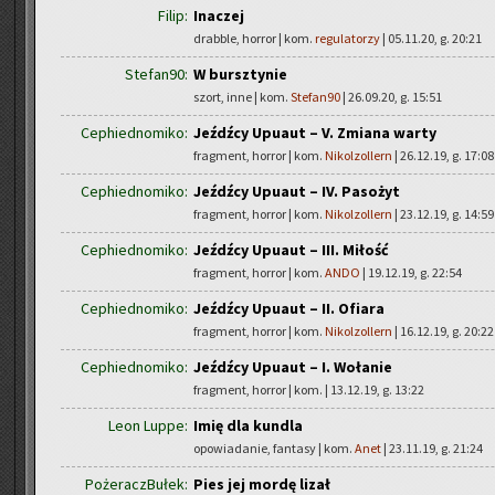
Filip:
Inaczej
drabble, horror | kom.
regulatorzy
| 05.11.20, g. 20:21
Stefan90:
W bursztynie
szort, inne | kom.
Stefan90
| 26.09.20, g. 15:51
Cephiednomiko:
Jeźdźcy Upuaut – V. Zmiana warty
fragment, horror | kom.
Nikolzollern
| 26.12.19, g. 17:08
Cephiednomiko:
Jeźdźcy Upuaut – IV. Pasożyt
fragment, horror | kom.
Nikolzollern
| 23.12.19, g. 14:59
Cephiednomiko:
Jeźdźcy Upuaut – III. Miłość
fragment, horror | kom.
ANDO
| 19.12.19, g. 22:54
Cephiednomiko:
Jeźdźcy Upuaut – II. Ofiara
fragment, horror | kom.
Nikolzollern
| 16.12.19, g. 20:22
Cephiednomiko:
Jeźdźcy Upuaut – I. Wołanie
fragment, horror | kom.
| 13.12.19, g. 13:22
Leon Luppe:
Imię dla kundla
opowiadanie, fantasy | kom.
Anet
| 23.11.19, g. 21:24
PożeraczBułek:
Pies jej mordę lizał