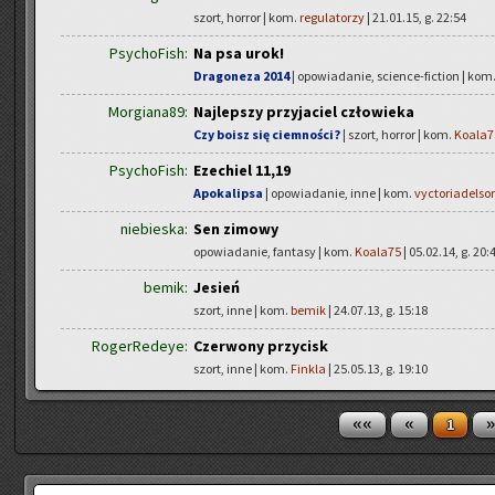
szort, horror | kom.
regulatorzy
| 21.01.15, g. 22:54
PsychoFish:
Na psa urok!
Dragoneza 2014
| opowiadanie, science-fiction | kom
Morgiana89:
Najlepszy przyjaciel człowieka
Czy boisz się ciemności?
| szort, horror | kom.
Koala7
PsychoFish:
Ezechiel 11,19
Apokalipsa
| opowiadanie, inne | kom.
vyctoriadelso
niebieska:
Sen zimowy
opowiadanie, fantasy | kom.
Koala75
| 05.02.14, g. 20:
bemik:
Jesień
szort, inne | kom.
bemik
| 24.07.13, g. 15:18
RogerRedeye:
Czerwony przycisk
szort, inne | kom.
Finkla
| 25.05.13, g. 19:10
««
«
»
1