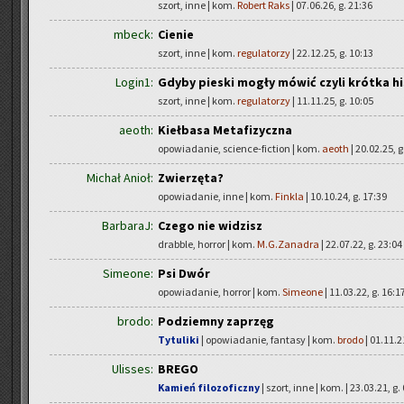
szort, inne | kom.
Robert Raks
| 07.06.26, g. 21:36
mbeck:
Cienie
szort, inne | kom.
regulatorzy
| 22.12.25, g. 10:13
Login1:
Gdyby pieski mogły mówić czyli krótka his
szort, inne | kom.
regulatorzy
| 11.11.25, g. 10:05
aeoth:
Kiełbasa Metafizyczna
opowiadanie, science-fiction | kom.
aeoth
| 20.02.25, g
Michał Anioł:
Zwierzęta?
opowiadanie, inne | kom.
Finkla
| 10.10.24, g. 17:39
BarbaraJ:
Czego nie widzisz
drabble, horror | kom.
M.G.Zanadra
| 22.07.22, g. 23:04
Simeone:
Psi Dwór
opowiadanie, horror | kom.
Simeone
| 11.03.22, g. 16:1
brodo:
Podziemny zaprzęg
Tytuliki
| opowiadanie, fantasy | kom.
brodo
| 01.11.2
Ulisses:
BREGO
Kamień filozoficzny
| szort, inne | kom.
| 23.03.21, g.