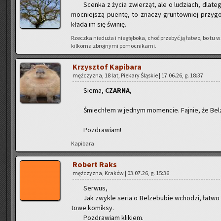
Scen­ka z życia zwie­rząt, ale o lu­dziach, dla­t
moc­niej­szą pu­en­tę, to zna­czy grun­tow­niej przy­go
kła­da im się świ­nię.
Rzecz­ka nie­du­ża i nie­głę­bo­ka, choć prze­być ją łatwo, bo tu
kil­ko­ma zbroj­ny­mi po­moc­ni­ka­mi.
Krzysz­tof Ka­pi­ba­ra
męż­czy­zna, 18 lat, Pie­ka­ry Ślą­skie | 17.06.26, g. 18:37
Siema,
CZAR­NA
,
Śmie­chłem w jed­nym mo­men­cie. Faj­nie, że Bel­
Po­zdra­wiam!
Ka­pi­ba­ra
Ro­bert Raks
męż­czy­zna, Kra­ków | 03.07.26, g. 15:36
Ser­wus,
Jak zwy­kle seria o Bel­ze­bu­bie wcho­dzi, łatwo s
to­we ko­mik­sy.
Po­zdra­wiam kli­kiem.