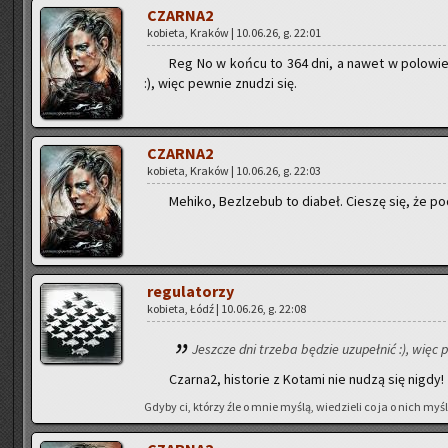
CZAR­NA2
ko­bie­ta, Kra­ków | 10.06.26, g. 22:01
Reg No w końcu to 364 dni, a nawet w po­lo­wie n
:), więc pew­nie znu­dzi się.
CZAR­NA2
ko­bie­ta, Kra­ków | 10.06.26, g. 22:03
Me­hi­ko, Bez­l­ze­bub to dia­beł. Cie­szę się, że po
re­gu­la­to­rzy
ko­bie­ta, Łódź | 10.06.26, g. 22:08
Jesz­cze dni trze­ba bę­dzie uzu­peł­nić :), więc p
Czar­na2, hi­sto­rie z Ko­ta­mi nie nudzą się nigdy!
Gdyby ci, któ­rzy źle o mnie myślą, wie­dzie­li co ja o nich myślę