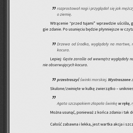
roz­pro­sto­wał nogi i przy­glą­dał się jak męż­cz
o zie­mię.
Wtrą­ce­nie “przed tu­ja­mi” wpraw­dzie uści­śla, g
gie zda­nie. Po usu­nię­ciu bę­dzie płyn­niej­sze w czy­ta
Drze­wa od środ­ka, wy­glą­da­ły na mar­twe, nie
ko­cu­ra.
Le­piej:
Gęste za­ro­śla od we­wnątrz wy­glą­da­ły na
nie ob­ser­wu­ją­cych ko­cu­ra.
prze­stra­szyć
świn­ki mor­skiej.
Wy­stra­szo­ne
Sku­lo­ne/zwi­nię­te w kulkę zwie­rząt­ko – unik­nie
Agata szczu­pa­kiem zła­pa­ła świn­kę
w rękę
, 
Można usu­nąć, po­nie­waż z końca zda­nia i tak do­wi
Ca­łość za­baw­na i lekka, jest wart­ka akcja i szcz