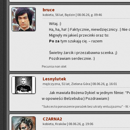
bruce
ko­bie­ta, 56 lat, Bę­dzin | 08.06.26, g. 09:46
Witaj. :)
Ha, ha, ha! :) Fak­tycz­nie, nie­wdzięcz­ni­cy. :) Nie d
Mi­gnę­ły mi ja­kieś prze­cin­ki oraz to:
Po za
tym szu­ka­ją cię. – razem
Świet­ny żar­cik i prze­za­baw­na scen­ka. ;)
Po­zdra­wiam ser­decz­nie. :)
Pe­cu­nia non olet
Le­sny­lu­tek
męż­czy­zna, 51 lat, Zie­lo­na Góra | 08.06.26, g. 16:01
Jak ma­wia­ła Bo­że­na Dy­kiel w jed­nym fil­mie: “
w opo­wie­ści Bel­ze­bu­ba:) Po­zdra­wiam:)
"Suk­ces to po­no­sze­nie po­ra­żek bez utra­ty en­tu­zja­zmu" - W.
CZAR­NA2
ko­bie­ta, Kra­ków | 08.06.26, g. 19:06