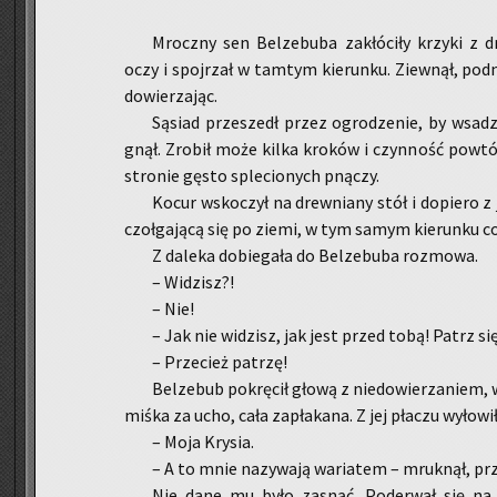
Mrocz­ny sen Bel­ze­bu­ba za­kłó­ci­ły krzy­ki z d
oczy i spoj­rzał w tam­tym kie­run­ku. Ziew­nął, pod
do­wie­rza­jąc.
Są­siad prze­szedł przez ogro­dze­nie, by wsa­dz
gnął. Zro­bił może kilka kro­ków i czyn­ność po­wtó­
stro­nie gęsto sple­cio­nych pną­czy.
Kocur wsko­czył na drew­nia­ny stół i do­pie­ro z
czoł­ga­ją­cą się po ziemi, w tym samym kie­run­ku c
Z da­le­ka do­bie­ga­ła do Bel­ze­bu­ba roz­mo­wa.
– Wi­dzisz?!
– Nie!
– Jak nie wi­dzisz, jak jest przed tobą! Patrz si
– Prze­cież pa­trzę!
Bel­ze­bub po­krę­cił głową z nie­do­wie­rza­niem,
miśka za ucho, cała za­pła­ka­na. Z jej pła­czu wy­ło­wi
– Moja Kry­sia.
– A to mnie na­zy­wa­ją wa­ria­tem – mruk­nął, prz
Nie dane mu było za­snąć. Po­de­rwał się na dź