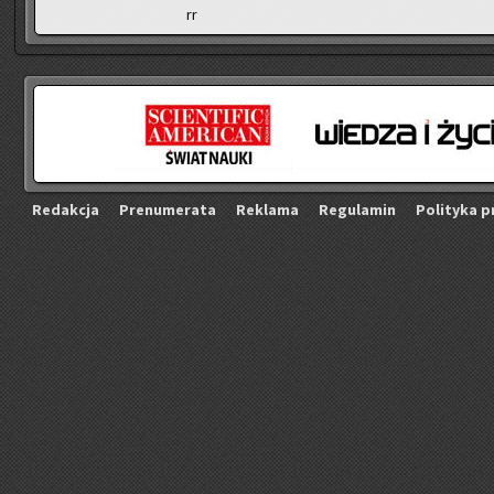
rr
Re­dak­cja
Pre­nu­me­ra­ta
Re­kla­ma
Re­gu­la­min
Po­li­ty­ka p