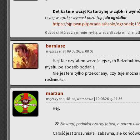
De­li­kat­nie wziął Ka­ta­rzy­nę w ząbki i wy­
rzy­nę w ząbki i wy­niósł poza tuje,
do ogród­ka
.
https://sjp.pwn.pl/poradnia/haslo/ogrodek;1350
Gdyby ci, któ­rzy źle o mnie myślą, wie­dzie­li co ja o nich myślę
bar­niusz
męż­czy­zna | 09.06.26, g. 08:03
Hej! Nie czy­ta­łem wcze­śniej­szych Bel­ze­bu­bó
my­słu, po spo­sób po­da­nia.
Nie je­stem tylko prze­ko­na­ny, czy tuje można n
ro­ślin­no­ści.
ma­rzan
męż­czy­zna, 48 lat, War­sza­wa | 10.06.26, g. 11:56
Hej,
Ziew­nął, pod­niósł czar­ny łebek, a potem usiad
Ca­łość jest zro­zu­mia­ła i za­baw­na, ale koń­ców­k