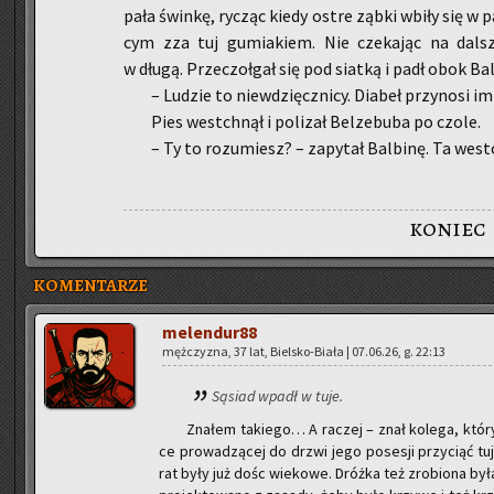
pa­ła świn­kę, ry­cząc kiedy ostre ząbki wbiły się w p
cym zza tuj gu­mia­kiem. Nie cze­ka­jąc na dal­s
w długą. Prze­czoł­gał się pod siat­ką i padł obok Bal­
– Lu­dzie to nie­wdzięcz­ni­cy. Dia­beł przy­no­si 
Pies wes­tchnął i po­li­zał Bel­ze­bu­ba po czole.
– Ty to ro­zu­miesz? – za­py­tał Bal­bi­nę. Ta wes­t
koniec
KOMENTARZE
me­len­du­r88
męż­czy­zna, 37 lat, Biel­sko-Bia­ła | 07.06.26, g. 22:13
Są­siad wpadł w tuje.
Zna­łem ta­kie­go… A ra­czej – znał ko­le­ga, który
ce pro­wa­dzą­cej do drzwi jego po­se­sji przy­ciąć tuj
rat były już dośc wie­ko­we. Dróż­ka też zro­bio­na by