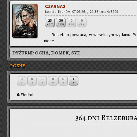
CZAR­NA2
ko­bie­ta, Kra­ków | 07.06.26, g. 21:36 | znaki: 3209
23
30
0
0
kom
odw
kol
czy
Bel­ze­bub po­wra­ca, w we­sel­szym wy­da­niu. Po
nio­ne.
DYŻURNI:
OCHA, DOMEK, SYF.
OCENY
0
0
0
0
0
1
1
2
3
4
5
6
6
: Eledhil
364 dni Belzebuba