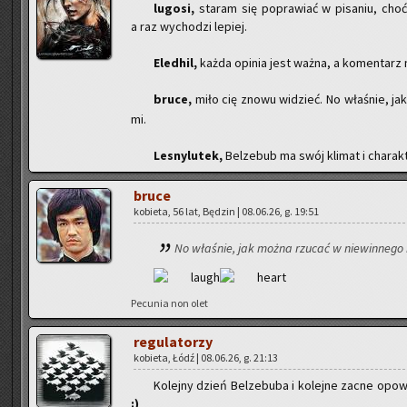
lu­go­si,
sta­ram się po­pra­wiać w pi­sa­niu, cho
a raz wy­cho­dzi le­piej.
Ele­dhil,
każda opi­nia jest ważna, a ko­men­tarz mil
bruce,
miło cię znowu wi­dzieć. No wła­śnie, ja
mi.
Le­sny­lu­tek,
Bel­ze­bub ma swój kli­mat i cha­rak­
bruce
ko­bie­ta, 56 lat, Bę­dzin | 08.06.26, g. 19:51
No wła­śnie, jak można rzu­cać w nie­win­ne­go
Pe­cu­nia non olet
re­gu­la­to­rzy
ko­bie­ta, Łódź | 08.06.26, g. 21:13
Ko­lej­ny dzień Bel­ze­bu­ba i ko­lej­ne zacne opo­w
:)