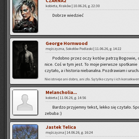
CZAR­NA2
ko­bie­ta, Kra­ków | 10.06.26, g. 22:30
Do­brze wie­dzieć
Geo­r­ge Horn­wo­od
męż­czy­zna, So­ko­łów Pod­la­ski | 11.06.26, g. 14:22
Po­dob­no przez oczy kotów pa­trzą Bo­go­wie, 
ni­ce. Coś w tym jest. To moje pierw­sze spo­tka­nie z
czy­ta­ło, a i hi­sto­ria nie­ba­nal­na. Po­zdra­wiam i uru­c
Nie ist­nie­je ani dobro, ani zło. Są tylko czyny i ich kon­se­kwen
Me­lan­cho­lia...
ko­bie­ta | 11.06.26, g. 14:56
Bar­dzo przy­jem­ny tekst, lekko się czy­ta­ło. Sp
ze­bu­ba :)
Ja­stek Te­li­ca
męż­czy­zna | 14.06.26, g. 16:24