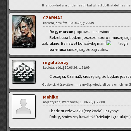
It is not who I am un­der­ne­ath, but what I do that de­fi­nes me
CZAR­NA2
ko­bie­ta, Kra­ków | 10.06.26, g. 20:39
Reg, ma­rzan
po­praw­ki na­nie­sio­ne.
Bel­ze­bu­ba bę­dzie jesz­cze sporo i muszę się
za­brak­nie. Ba nawet koń­ców­kę mam
bar­niusz
cie­szę się, że zaj­rza­łeś.
re­gu­la­to­rzy
ko­bie­ta, Łódź | 10.06.26, g. 21:09
Cie­szę si, Czar­na2, cie­szę się, że bę­dzie jesz­
Gdyby ci, któ­rzy źle o mnie myślą, wie­dzie­li co ja o nich myślę
Me­hi­ko
męż­czy­zna, War­sza­wa | 10.06.26, g. 22:00
I bądź tu czło­wie­ku (czy kocie) uczyn­ny!
Dobry, śmiesz­ny ka­wa­łek! Dzię­ku­ję i gra­tu­lu­ję!:)