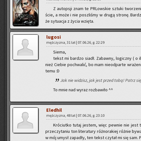
Z au­top­sji znam te PRLow­skie sztu­ki two­rze
ście, a może i nie po­szli­śmy w drugą stro­nę. Bar­dz
że sy­tu­acja z życia wzię­ta.
lu­go­si
męż­czy­zna, 31 lat | 07.06.26, g. 22:29
Siema,
tekst mi bar­dzo siadł. Za­baw­ny, lo­gicz­ny ( o 
nież Cie­bie po­chwa­lić, bo mam nie­od­par­te wra­że­nie
temu :D
Jak nie wi­dzisz, jak jest przed tobą! Patrz si
To mnie nad wyraz roz­ba­wi­ło ^^
Ele­dhil
męż­czy­zna, 48 lat | 07.06.26, g. 23:10
Kró­ciut­ko tutaj je­stem, więc pew­nie nie jest
prze­czy­ta­niu ton li­te­ra­tu­ry róż­no­ra­kiej róż­nie by
w mój umysł za­pa­dły, ten tekst czy­tał mi się sam. Pi