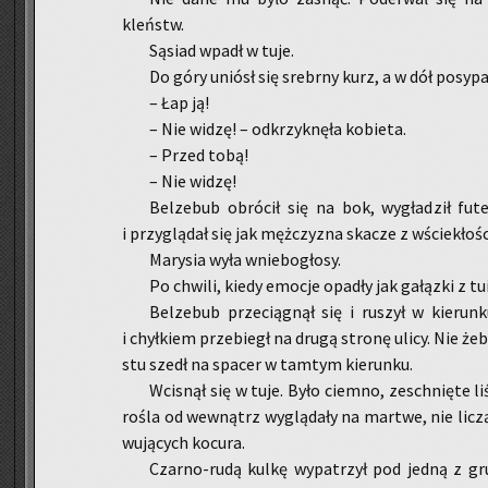
kleństw.
Są­siad wpadł w tuje.
Do góry uniósł się srebr­ny kurz, a w dół po­sy­pa­
– Łap ją!
– Nie widzę! – od­krzyk­nę­ła ko­bie­ta.
– Przed tobą!
– Nie widzę!
Bel­ze­bub ob­ró­cił się na bok, wy­gła­dził fu­
i przy­glą­dał się jak męż­czy­zna ska­cze z wście­kło­ś
Ma­ry­sia wyła wnie­bo­gło­sy.
Po chwi­li, kiedy emo­cje opa­dły jak ga­łąz­ki z tui
Bel­ze­bub prze­cią­gnął się i ru­szył w kie­run­k
i chył­kiem prze­biegł na drugą stro­nę ulicy. Nie żeby
stu szedł na spa­cer w tam­tym kie­run­ku.
Wci­snął się w tuje. Było ciem­no, ze­schnię­te li­
ro­śla od we­wnątrz wy­glą­da­ły na mar­twe, nie li­cz
wu­ją­cych ko­cu­ra.
Czar­no-ru­dą kulkę wy­pa­trzył pod jedną z gru­b