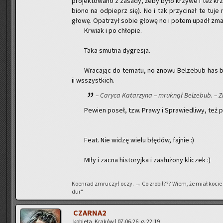
pro­jek­to­wa­no z za­sa­dy, żeby było krzy­we i też kr
bio­no na od­pieprz się). No i tak przy­ci­nał te tuje 
głowę. Opa­trzył sobie głowę no i potem upadł zma
Krwiak i po chło­pie.
Taka smut­na dy­gre­sja.
Wra­ca­jąc do te­ma­tu, no znowu Bel­ze­bub has b
ii wsszyst­kich.
– Ca­ry­ca Ka­ta­rzy­na – mruk­nął Bel­ze­bub. – 
Pe­wien poseł, tzw. Prawy i Spra­wie­dli­wy, też p
Feat. Nie widzę wielu błę­dów, faj­nie :)
MIły i zacna hi­sto­ryj­ka i za­słu­żo­ny kli­czek :)
Ko­en­rad zmru­czył oczy. → Co zro­bił??? Wiem, że miał kocie 
dur"
CZAR­NA2
ko­bie­ta, Kra­ków | 07.06.26, g. 22:19