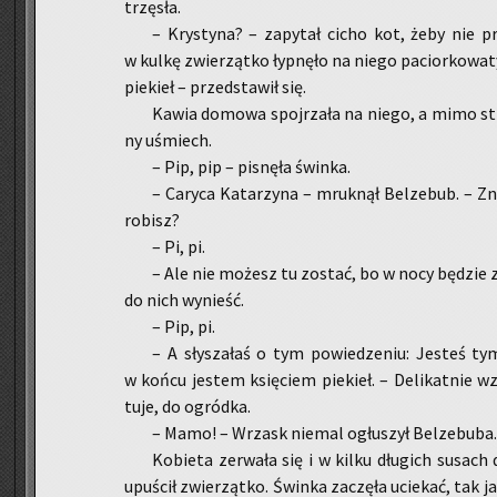
trzę­sła.
– Kry­sty­na? – za­py­tał cicho kot, żeby nie prz
w kulkę zwie­rząt­ko łyp­nę­ło na niego pa­cior­ko­wa
pie­kieł – przed­sta­wił się.
Kawia do­mo­wa spoj­rza­ła na niego, a mimo st
ny uśmiech.
– Pip, pip – pi­snę­ła świn­ka.
– Ca­ry­ca Ka­ta­rzy­na – mruk­nął Bel­ze­bub. – Z
ro­bisz?
– Pi, pi.
– Ale nie mo­żesz tu zo­stać, bo w nocy bę­dzie 
do nich wy­nieść.
– Pip, pi.
– A sły­sza­łaś o tym po­wie­dze­niu: Je­steś t
w końcu je­stem księ­ciem pie­kieł. – De­li­kat­nie w
tuje, do ogró­dka.
– Mamo! – Wrzask nie­mal ogłu­szył Bel­ze­bu­ba. 
Ko­bie­ta ze­rwa­ła się i w kilku dłu­gich su­sach 
upu­ścił zwie­rząt­ko. Świn­ka za­czę­ła ucie­kać, tak 