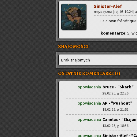
Si­ni­ster-Alef
męż­czy­zna | rej. 03.10.24 | a
La clown frénétique
ko­men­ta­rze
: 5, w 
ZNAJOMOŚCI
Brak zna­jo­mych
OSTATNIE KOMENTARZE (5)
opowiadania
bruce - "Skarb"
28.02.25, g. 22:26
opowiadania
AP - "Pushout"
18.02.25, g. 21:52
opowiadania
Canulas - "Elizju
13.02.25, g. 18:36
opowiadania
Sinister-Alef - "