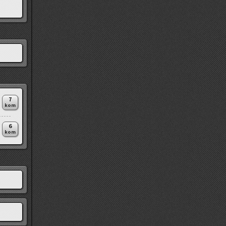
7
kom
6
kom