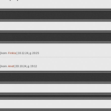
 | kom.
Finkla
| 10.12.24, g. 20:25
 | kom.
Anet
| 03.10.24, g. 19:12