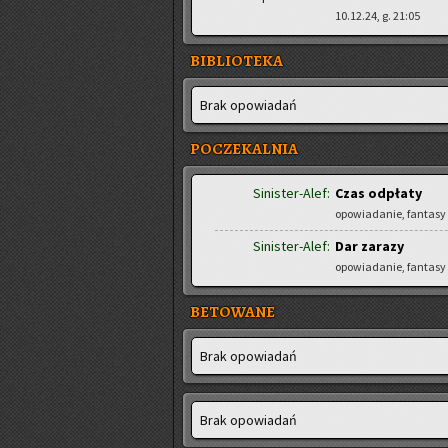
10.12.24, g. 21:05
BIBLIOTEKA
Brak opo­wia­dań
POCZEKALNIA
Sinister-Alef:
Czas odpłaty
opowiadanie, fantasy
Sinister-Alef:
Dar zarazy
opowiadanie, fantasy
BETOWANE
Brak opo­wia­dań
Brak opo­wia­dań