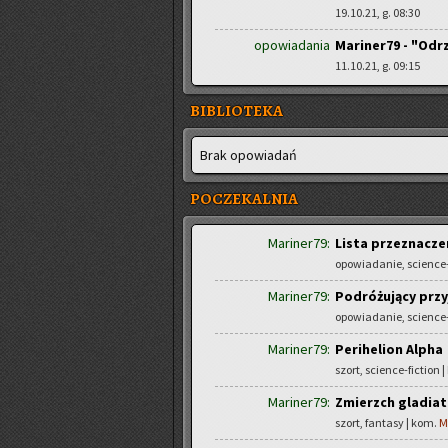
19.10.21, g. 08:30
opowiadania
Mariner79 - "Odr
11.10.21, g. 09:15
BIBLIOTEKA
Brak opo­wia­dań
POCZEKALNIA
Mariner79:
Lista przeznacze
opowiadanie, science-
Mariner79:
Podróżujący przy
opowiadanie, science-
Mariner79:
Perihelion Alpha
szort, science-fiction 
Mariner79:
Zmierzch gladia
szort, fantasy | kom.
M