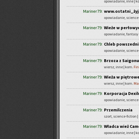
opowiadanie, inne | 
Mariner79:
www.ostatni_żyj
opowiadanie, science-
Mariner79:
Wieże w perłowyc
opowiadanie, fantasy
Mariner79:
Chleb powszedni
opowiadanie, science-
Mariner79:
Brzoza z Saigonu
wiersz, inne | kom.
Fin
Mariner79:
Wieża w piętrowe
wiersz, inne | kom.
Ma
Mariner79:
Korporacja Dexil
opowiadanie, science-
Mariner79:
Przemilczenia
szort, science-fiction 
Mariner79:
Władca wież Came
opowiadanie, inne | 