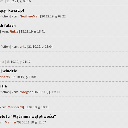
kom.
| 11.02.21, g. 08:16
ący_kwiat.pl
fiction | kom.
NoWhereMan
| 20.12.19, g. 02:22
h falach
 | kom.
Finkla
| 15.12.19, g. 18:41
fiction | kom.
arko
| 21.10.19, g. 15:04
kla
| 13.10.19, g. 21:12
j windzie
riner79
| 13.10.19, g. 21:03
uzja
fiction | kom.
thargone
| 02.07.19, g. 12:30
| kom.
Mariner79
| 01.07.19, g. 10:31
lotu "Plątanina wątpliwości"
kom.
Mariner79
| 05.11.18, g. 11:57