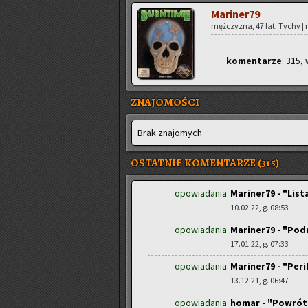
Ma­ri­ne­r79
męż­czy­zna, 47 lat, Tychy | r
ko­men­ta­rze
: 315, 
ZNAJOMOŚCI
Brak zna­jo­mych
OSTATNIE KOMENTARZE (315)
opowiadania
Mariner79 - "Lis
10.02.22, g. 08:53
opowiadania
Mariner79 - "Pod
17.01.22, g. 07:33
opowiadania
Mariner79 - "Peri
13.12.21, g. 06:47
opowiadania
homar - "Powró