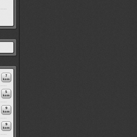
7
kom
5
kom
9
kom
9
kom