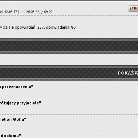
STR
ej. 12.03.17 | akt. 26.03.22, g. 09:02
w dzia­le opo­wia­dań: 237, opo­wia­da­nia: 80
POKAŻ W
ta przeznaczenia"
różujący przyjaciele"
helion Alpha"
t do domu"