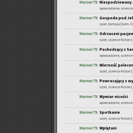
Mariner79:
Niespodziewany 
opowiadanie, science-
Mariner79:
Gospoda pod Je
szort, fantasy | kom.
F
Mariner79:
Odrzuceni pacjen
szort, science-fiction 
Mariner79:
Pochodzący z Sa
opowiadanie, science-
Mariner79:
Wierność polecen
szort, science-fiction 
Mariner79:
Powracający z w
szort, science-fiction 
Mariner79:
Wymiar nicości
opowiadanie, science-
Mariner79:
Spotkanie
szort, science-fiction 
Mariner79:
Wplątani