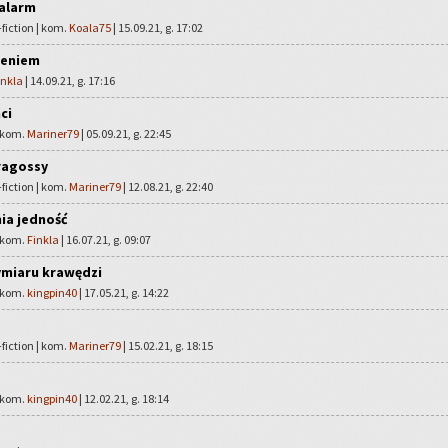
alarm
fiction | kom.
Koala75
| 15.09.21, g. 17:02
leniem
inkla
| 14.09.21, g. 17:16
ci
| kom.
Mariner79
| 05.09.21, g. 22:45
ragossy
fiction | kom.
Mariner79
| 12.08.21, g. 22:40
ia jedność
| kom.
Finkla
| 16.07.21, g. 09:07
ymiaru krawędzi
| kom.
kingpin40
| 17.05.21, g. 14:22
fiction | kom.
Mariner79
| 15.02.21, g. 18:15
| kom.
kingpin40
| 12.02.21, g. 18:14