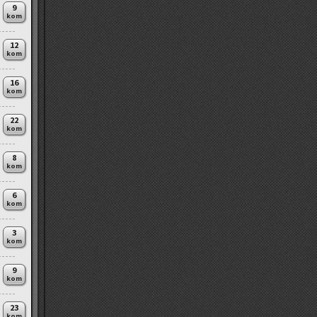
9
kom
12
kom
16
kom
22
kom
8
kom
6
kom
3
kom
9
kom
23
kom