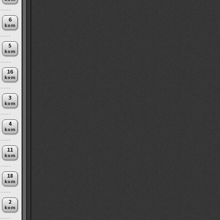
6
kom
5
kom
16
kom
3
kom
4
kom
11
kom
18
kom
2
kom