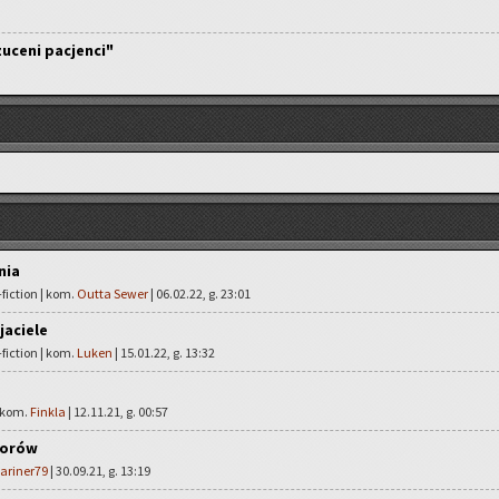
zuceni pacjenci"
nia
fiction | kom.
Outta Sewer
| 06.02.22, g. 23:01
jaciele
fiction | kom.
Luken
| 15.01.22, g. 13:32
| kom.
Finkla
| 12.11.21, g. 00:57
torów
ariner79
| 30.09.21, g. 13:19