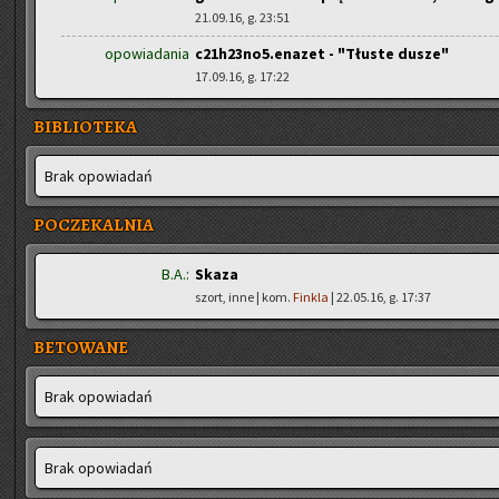
21.09.16, g. 23:51
opowiadania
c21h23no5.enazet - "Tłuste dusze"
17.09.16, g. 17:22
BIBLIOTEKA
Brak opo­wia­dań
POCZEKALNIA
B.A.:
Skaza
szort, inne | kom.
Finkla
| 22.05.16, g. 17:37
BETOWANE
Brak opo­wia­dań
Brak opo­wia­dań