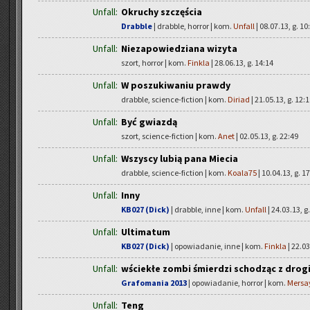
Unfall:
Okruchy szczęścia
Drabble
| drabble, horror | kom.
Unfall
| 08.07.13, g. 10
Unfall:
Niezapowiedziana wizyta
szort, horror | kom.
Finkla
| 28.06.13, g. 14:14
Unfall:
W poszukiwaniu prawdy
drabble, science-fiction | kom.
Diriad
| 21.05.13, g. 12:
Unfall:
Być gwiazdą
szort, science-fiction | kom.
Anet
| 02.05.13, g. 22:49
Unfall:
Wszyscy lubią pana Miecia
drabble, science-fiction | kom.
Koala75
| 10.04.13, g. 1
Unfall:
Inny
KB027 (Dick)
| drabble, inne | kom.
Unfall
| 24.03.13, g
Unfall:
Ultimatum
KB027 (Dick)
| opowiadanie, inne | kom.
Finkla
| 22.03
Unfall:
wściekłe zombi śmierdzi schodząc z drogi
Grafomania 2013
| opowiadanie, horror | kom.
Mersa
Unfall:
Teng