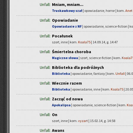
Unfall:
Mniam, mniam...
Truskawkowy szał
| opowiadanie, horror | kom.
Anet
Unfall:
Opowiadanie
Opowiadanie z NF
| opowiadanie, science-fiction | 
Unfall:
Pocałunek
szort, inne | kom.
Koala75
| 14.09.14, g. 14:47
Unfall:
Śmiertelna choroba
Magiczne słowa
| szort, science-fiction | kom.
Koala7
Unfall:
Biblioteka dla podróżnych
Biblioteka
| opowiadanie, fantasy | kom.
Unfall
| 06.0
Unfall:
Wiecznie razem
Biblioteka
| opowiadanie, inne | kom.
Koala75
| 20.05
Unfall:
Zacząć od nowa
Apokalipsa
| opowiadanie, science-fiction | kom.
Koa
Unfall:
On
szort, inne | kom.
vyzart
| 15.02.14, g. 14:58
Unfall:
Awans