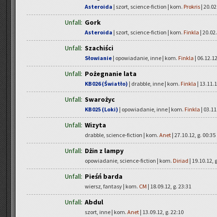
Asteroida
| szort, science-fiction | kom.
Prokris
| 20.02
Unfall:
Gork
Asteroida
| szort, science-fiction | kom.
Finkla
| 20.02.
Unfall:
Szachiści
Słowianie
| opowiadanie, inne | kom.
Finkla
| 06.12.12
Unfall:
Pożegnanie lata
KB026 (Światło)
| drabble, inne | kom.
Finkla
| 13.11.1
Unfall:
Swarożyc
KB025 (Loki)
| opowiadanie, inne | kom.
Finkla
| 03.11
Unfall:
Wizyta
drabble, science-fiction | kom.
Anet
| 27.10.12, g. 00:35
Unfall:
Dżin z lampy
opowiadanie, science-fiction | kom.
Diriad
| 19.10.12, 
Unfall:
Pieśń barda
wiersz, fantasy | kom.
CM
| 18.09.12, g. 23:31
Unfall:
Abdul
szort, inne | kom.
Anet
| 13.09.12, g. 22:10