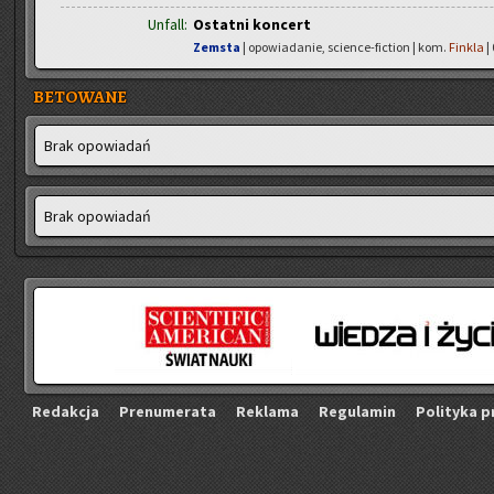
Unfall:
Ostatni koncert
Zemsta
| opowiadanie, science-fiction | kom.
Finkla
|
BETOWANE
Brak opo­wia­dań
Brak opo­wia­dań
Re­dak­cja
Pre­nu­me­ra­ta
Re­kla­ma
Re­gu­la­min
Po­li­ty­ka p