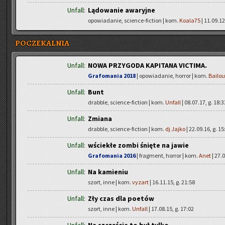
Unfall:
Lądowanie awaryjne
opowiadanie, science-fiction | kom.
Koala75
| 11.09.12
POCZEKALNIA
Unfall:
NOWA PRZYGODA KAPITANA VICTIMA.
Grafomania 2018
| opowiadanie, horror | kom.
Bailou
Unfall:
Bunt
drabble, science-fiction | kom.
Unfall
| 08.07.17, g. 18:3
Unfall:
Zmiana
drabble, science-fiction | kom.
dj Jajko
| 22.09.16, g. 15
Unfall:
wściekłe zombi śnięte na jawie
Grafomania 2016
| fragment, horror | kom.
Anet
| 27.0
Unfall:
Na kamieniu
szort, inne | kom.
vyzart
| 16.11.15, g. 21:58
Unfall:
Zły czas dla poetów
szort, inne | kom.
Unfall
| 17.08.15, g. 17:02