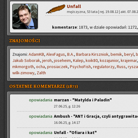
Unfall
męż­czy­zna, 53 lata | rej. 19.08.12 | akt. 07.08.
ko­men­ta­rze
: 1873, w dzia­le opo­wia­dań: 1272,
ZNAJOMOŚCI
Zna­jo­mi:
AdamKB
,
Ale­xFa­gus
,
B.A.
,
Bar­ba­ra Kirsz­niok
,
bemik
,
beryl
,
b
Jakub So­bo­rak
,
jeroh
,
jo­se­he­im
,
Kalep
,
ko­ik80
,
ko­za­ju­nior
,
kra­je­mar
mkmor­goth
,
ocha
,
pro­sia­czek
,
Psy­cho­Fish
,
re­gu­la­to­rzy
,
Russ
,
ry­sz
wilk-zi­mo­wy
,
Zalth
OSTATNIE KOMENTARZE (1873)
opowiadania
marzan - "Matylda i Paladin"
27.06.25, g. 12:26
opowiadania
Ambush - "ANT i Gracja, czyli antygrawita
16.06.25, g. 14:17
opowiadania
Unfall - "Ofiara i kat"