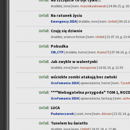
Unfall:
Na szczęście to był tylko...
drabble, inne | kom.
maciekzolnowski
| 24.06.15, g. 16
Unfall:
Na ratunek życiu
Emergency 2014
| drabble, inne | kom.
Unfall
| 04.10.1
Unfall:
Czuję się dziwnie
drabble, science-fiction | kom.
Unfall
| 23.07.14, g. 22:0
Unfall:
Pobudka
CW,CTP
| drabble, horror | kom.
Koala75
| 07.04.14, g. 
Unfall:
Jak zwykle w walentynki
drabble, inne | kom.
kozajunior
| 14.02.14, g. 12:30
Unfall:
wściekłe zombi atakują bez zwłoki
Grafomania 2014
| opowiadanie, horror | kom.
Tyrae
Unfall:
***"Niebagatelna przygoda" TOM 1, ROZDZI
Grafomania 2014
| opowiadanie, fantasy | kom.
anh
Unfall:
LUCA
Podwieczorek
| szort, inne | kom.
Almari
| 23.01.14, g
Unfall:
Tunelem ku światłu
drabble, inne | kom.
Unfall
| 14.01.14, g. 12:46