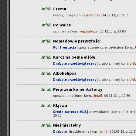
Unfall:
Czemu
wiersz, inne | kom.
regulatorzy
| 14.12.13, g. 10:57
Unfall:
Po walce
szort, inne | kom.
regulatorzy
| 11.12.13, g. 23:05
Unfall:
Nomadowie przyszłości
Konfrontacja
| opowiadanie, science-fiction | kom.
U
Unfall:
Karczma pełna elfów
Drabble przedświąteczny
| drabble, inne | kom.
Unfa
Unfall:
Alkokalipsa
Drabble przedświąteczny
| drabble, inne | kom.
Unfa
Unfall:
Pieprzeni komentatorzy
opowiadanie, inne | kom.
Unfall
| 06.11.13, g. 10:56
Unfall:
Klątwa
Średniowiecze 2013
| opowiadanie, science-fiction 
20:25
Unfall:
Nieśmiertelny
Drabble
| drabble, inne | kom.
Unfall
| 09.07.13, g. 12:2