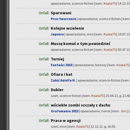
opowiadanie, science-fiction | kom.
Koala75
| 14.12.13
Unfall:
Sparowani
Prze-tworzenie
| opowiadanie, science-fiction | kom
Unfall:
Kolejne wcielenie
Japonia
| opowiadanie, inne | kom.
Koala75
| 19.07.13
Unfall:
Muszę komuś o tym powiedzieć
opowiadanie, science-fiction | kom.
Koala75
| 03.07.13
Unfall:
Turniej
Fantaści 2013
| opowiadanie, fantasy | kom.
Koala75
Unfall:
Ofiara i kat
Zabić Adolfa H.
| opowiadanie, science-fiction | kom
Unfall:
Dubler
szort, science-fiction | kom.
Koala75
| 25.04.13, g. 21:4
Unfall:
wściekłe zombi szczały z dachu
Grafomania 2013
| opowiadanie, horror | kom.
Jim
| 
Unfall:
Praca w agencji
szort, inne | kom.
Koala75
| 12.12.12, g. 16:55