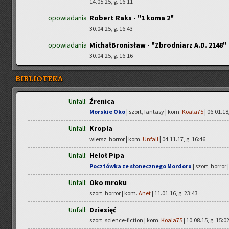
14.05.25, g. 16:11
opowiadania
Robert Raks - "1 koma 2"
30.04.25, g. 16:43
opowiadania
MichałBronisław - "Zbrodniarz A.D. 2148"
30.04.25, g. 16:16
BIBLIOTEKA
Unfall:
Źrenica
Morskie Oko
| szort, fantasy | kom.
Koala75
| 06.01.18
Unfall:
Kropla
wiersz, horror | kom.
Unfall
| 04.11.17, g. 16:46
Unfall:
Heloł Pipa
Pocztówka ze słonecznego Mordoru
| szort, horror
Unfall:
Oko mroku
szort, horror | kom.
Anet
| 11.01.16, g. 23:43
Unfall:
Dziesięć
szort, science-fiction | kom.
Koala75
| 10.08.15, g. 15:0