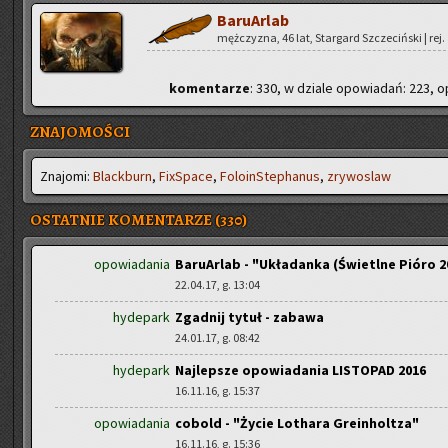
Ba­ru­Ar­lab
męż­czy­zna, 46 lat, Star­gard Szcze­ciń­ski | rej.
ko­men­ta­rze
: 330, w dzia­le opo­wia­dań: 223, op
ZNAJOMOŚCI
Zna­jo­mi:
Black­burn
,
Fi­xSpa­ce
,
Fo­lo­in­Ste­pha­nus
,
zry­wo­slaw
OSTATNIE KOMENTARZE (330)
opowiadania
BaruArlab - "Układanka (Świetlne Pióro 2
22.04.17, g. 13:04
hydepark
Zgadnij tytuł - zabawa
24.01.17, g. 08:42
hydepark
Najlepsze opowiadania LISTOPAD 2016
16.11.16, g. 15:37
opowiadania
cobold - "Życie Lothara Greinholtza"
16.11.16, g. 15:36