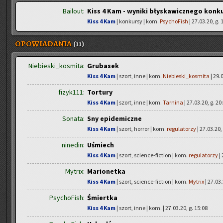
Bailout:
Kiss 4 Kam - wyniki błyskawicznego konk
Kiss 4 Kam
| konkursy | kom.
PsychoFish
| 27.03.20, g. 
OPOWIADANIA
(11)
Niebieski_kosmita:
Grubasek
Kiss 4 Kam
| szort, inne | kom.
Niebieski_kosmita
| 29.
fizyk111:
Tortury
Kiss 4 Kam
| szort, inne | kom.
Tarnina
| 27.03.20, g. 20
Sonata:
Sny epidemiczne
Kiss 4 Kam
| szort, horror | kom.
regulatorzy
| 27.03.20,
ninedin:
Uśmiech
Kiss 4 Kam
| szort, science-fiction | kom.
regulatorzy
| 
Mytrix:
Marionetka
Kiss 4 Kam
| szort, science-fiction | kom.
Mytrix
| 27.03.
PsychoFish:
Śmiertka
Kiss 4 Kam
| szort, inne | kom.
| 27.03.20, g. 15:08