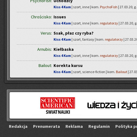
PsychoFish:
Uchodźcy
Kiss 4 Kam
| szort, inne | kom.
PsychoFish
| 27.03.20, g
Chrościsko:
Issues
Kiss 4 Kam
| szort, inne | kom.
regulatorzy
| 27.03.20, g
Verus:
Ssak, płaz czy ryba?
Kiss 4 Kam
| szort, fantasy | kom.
regulatorzy
| 27.03.20
Arnubis:
Kiełbaska
Kiss 4 Kam
| szort, inne | kom.
regulatorzy
| 27.03.20, g
Bailout:
Korekta kursu
Kiss 4 Kam
| szort, science-fiction | kom.
Bailout
| 27.0
Re­dak­cja
Pre­nu­me­ra­ta
Re­kla­ma
Re­gu­la­min
Po­li­ty­ka p