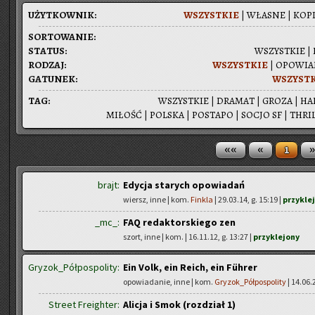
UŻYT­KOW­NIK:
WSZYST­KIE
|
WŁA­SNE
|
KOPI
SOR­TO­WA­NIE:
STA­TUS:
WSZYST­KIE
|
RO­DZAJ:
WSZYST­KIE
|
OPO­WIA­
GA­TU­NEK:
WSZYST­
TAG:
WSZYST­KIE
|
DRA­MAT
|
GROZA
|
HA
MI­ŁOŚĆ
|
POL­SKA
|
PO­STA­PO
|
SOCJO SF
|
THRIL
««
«
»
1
brajt:
Edycja starych opowiadań
wiersz, inne | kom.
Finkla
| 29.03.14, g. 15:19 |
przykle
_mc_:
FAQ redaktorskiego zen
szort, inne | kom.
| 16.11.12, g. 13:27 |
przyklejony
Gryzok_Półpospolity:
Ein Volk, ein Reich, ein Führer
opowiadanie, inne | kom.
Gryzok_Półpospolity
| 14.06.
Street Freighter:
Alicja i Smok (rozdział 1)