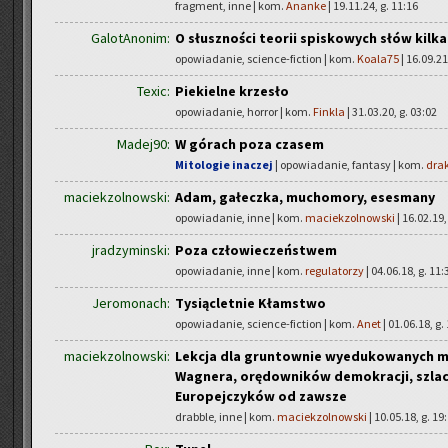
fragment, inne | kom.
Ananke
| 19.11.24, g. 11:16
GalotAnonim:
O słuszności teorii spiskowych słów kilka
opowiadanie, science-fiction | kom.
Koala75
| 16.09.21
Texic:
Piekielne krzesło
opowiadanie, horror | kom.
Finkla
| 31.03.20, g. 03:02
Madej90:
W górach poza czasem
Mitologie inaczej
| opowiadanie, fantasy | kom.
dra
maciekzolnowski:
Adam, gałeczka, muchomory, esesmany
opowiadanie, inne | kom.
maciekzolnowski
| 16.02.19,
jradzyminski:
Poza człowieczeństwem
opowiadanie, inne | kom.
regulatorzy
| 04.06.18, g. 11:
Jeromonach:
Tysiącletnie Kłamstwo
opowiadanie, science-fiction | kom.
Anet
| 01.06.18, g.
maciekzolnowski:
Lekcja dla gruntownie wyedukowanych mi
Wagnera, orędowników demokracji, szlac
Europejczyków od zawsze
drabble, inne | kom.
maciekzolnowski
| 10.05.18, g. 19