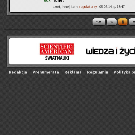
Box:
Tunel
szort, inne | kom.
regulatorzy
| 05.08.14, g. 16:47
««
«
»
1
Re­dak­cja
Pre­nu­me­ra­ta
Re­kla­ma
Re­gu­la­min
Po­li­ty­ka p