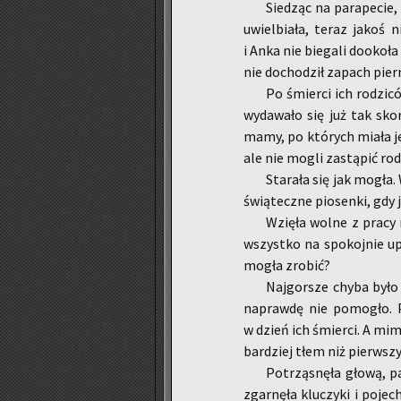
Sie­dząc na pa­ra­pe­cie,
uwiel­bia­ła, teraz jakoś
i Anka nie bie­ga­li do­oko­ła
nie do­cho­dził za­pach pie
Po śmier­ci ich ro­dzi­
wy­da­wa­ło się już tak skor
mamy, po któ­rych miała je­
ale nie mogli za­stą­pić ro­d
Sta­ra­ła się jak mogła. 
świą­tecz­ne pio­sen­ki, gdy je
Wzię­ła wolne z pracy n
wszyst­ko na spo­koj­nie upo
mogła zro­bić?
Naj­gor­sze chyba było 
na­praw­dę nie po­mo­gło. 
w dzień ich śmier­ci. A mimo
bar­dziej tłem niż pierw­s
Po­trzą­snę­ła głową, p
zgar­nę­ła klu­czy­ki i po­je