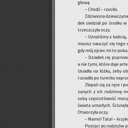
głową.
– Chodź – rzu­ci­ła.
Zdzi­wio­na dziew­czy­na
dek sie­dział po środ­ku w 
trzesz­czy­ła oczy.
– Uzna­li­śmy z bab­cią,
mu­sisz na­uczyć się tego ry­
gdy mój oj­ciec mi to po­ka­
– Dzia­dek cię po­pro­wa­
a nie tymi, które daje ar­te­
Usia­dła na łóżku, żeby ob­
i usia­dła po tu­rec­ku na­prz
Zła­pa­li się za ręce i p
za­nych z ich ro­dzin­ną mo
sobą czę­sto­tli­wość mocy
świa­ta umar­łych. Ści­snę­ła
Otwo­rzy­ła oczy.
– Mamo! Tata! – krzyk­n
Po­sta­ci jej ro­dzi­ców 