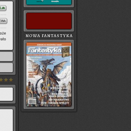
CJA
ZINA
może
NOWA FANTASTYKA
a­ło