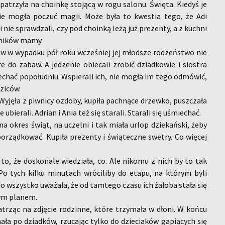
 pa­trzy­ła na cho­in­kę sto­ją­cą w rogu sa­lo­nu. Świę­ta. Kie­dyś je
 nie mogła po­czuć magii. Może była to kwe­stia tego, że Adi
 i nie spraw­dza­li, czy pod cho­in­ką leżą już pre­zen­ty, a z kuch­ni
r­ni­ków mamy.
ców w wy­pad­ku pół roku wcze­śniej jej młod­sze ro­dzeń­stwo nie
e do zabaw. A je­dze­nie obie­ca­li zro­bić dziad­ko­wie i sio­stra
chać po­po­łu­dniu. Wspie­ra­li ich, nie mogła im tego od­mó­wić,
zi­ców.
Wy­ję­ła z piw­ni­cy ozdo­by, ku­pi­ła pach­ną­ce drzew­ko, pusz­cza­ła
 ubie­ra­li. Ad­rian i Ania też się sta­ra­li. Sta­ra­li się uśmie­chać.
a okres świąt, na uczel­ni i tak miała urlop dzie­kań­ski, żeby
­rząd­ko­wać. Ku­pi­ła pre­zen­ty i świą­tecz­ne swe­try. Co wię­cej
to, że do­sko­na­le wie­dzia­ła, co. Ale ni­ko­mu z nich by to tak
Po tych kilku mi­nu­tach wró­ci­li­by do etapu, na któ­rym byli
 wszyst­ko uwa­ża­ła, że od tam­te­go czasu ich ża­ło­ba stała się
zym pla­nem.
a­trząc na zdję­cie ro­dzin­ne, które trzy­ma­ła w dłoni. W końcu
­cha­ła po dziad­ków, rzu­ca­jąc tylko do dzie­cia­ków ga­pią­cych się