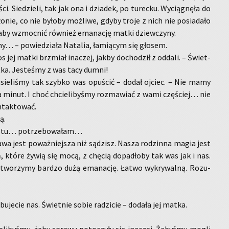
ci. Sie­dzie­li, tak jak ona i dzia­dek, po tu­rec­ku. Wy­cią­gnę­ła do
ło­nie, co nie by­ło­by moż­li­we, gdyby troje z nich nie po­sia­da­ło
 aby wzmoc­nić rów­nież ema­na­cję matki dziew­czy­ny.
y… – po­wie­dzia­ła Na­ta­lia, ła­mią­cym się gło­sem.
 jej matki brzmiał ina­czej, jakby do­cho­dził z od­da­li. – Świet­
atka. Je­ste­śmy z was tacy dumni!
sie­li­śmy tak szyb­ko was opu­ścić – dodał oj­ciec. – Nie mamy
ka minut. I choć chcie­li­by­śmy roz­ma­wiać z wami czę­ściej… nie
­tak­to­wać.
ą.
stu… po­trze­bo­wa­łam…
­wa jest po­waż­niej­sza niż są­dzisz. Nasza ro­dzin­na magia jest
ń, które żywią się mocą, z chę­cią do­pa­dło­by tak was jak i nas.
 two­rzy­my bar­dzo dużą ema­na­cję. Łatwo wy­kry­wal­ną. Ro­zu­
­je­cie nas. Świet­nie sobie ra­dzi­cie – do­da­ła jej matka.