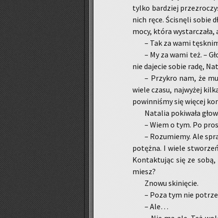
tylko bar­dziej prze­zro­czy­ś
nich ręce. Ści­snę­li sobie d
mocy, która wy­star­cza­ła,
– Tak za wami tę­sk­ni­m
– My za wami też. – Głos
nie da­je­cie sobie radę, N
– Przy­kro nam, że mu­
wiele czasu, naj­wy­żej kil
po­win­ni­śmy się wię­cej kon
Na­ta­lia po­ki­wa­ła głow
– Wiem o tym. Po pro­
– Ro­zu­mie­my. Ale spra
po­tęż­na. I wiele stwo­rze
Kon­tak­tu­jąc się ze sobą,
miesz?
Znowu ski­nię­cie.
– Poza tym nie po­trze­bu
– Ale…