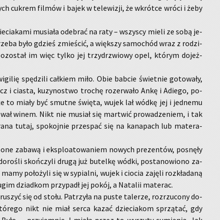
ą­cych cu­krem fil­mów i bajek w te­le­wi­zji, że wkrót­ce wróci i żeby
ie­cia­ka­mi mu­sia­ła ode­brać na raty – wszy­scy mieli ze sobą je­
trze­ba było gdzieś zmie­ścić, a więk­szy sa­mo­chód wraz z ro­dzi­
po­zo­stał im więc tylko jej trzy­drzwio­wy opel, któ­rym do­jeż­
i­gi­lię spę­dzi­li cał­kiem miło. Obie bab­cie świet­nie go­to­wa­ły,
zcz i cia­sta, ku­zy­no­stwo tro­chę ro­ze­rwa­ło Ankę i Adie­go, po­
że to miały być smut­ne świę­ta, wujek lał wódkę jej i jed­ne­mu
o­wał winem. Nikt nie mu­siał się mar­twić pro­wa­dze­niem, i tak
ana tutaj, spo­koj­nie prze­spać się na ka­na­pach lub ma­te­ra­
zo­ne za­ba­wą i eks­plo­ato­wa­niem no­wych pre­zen­tów, po­snę­ły
do­ro­śli skoń­czy­li drugą już bu­tel­kę wódki, po­sta­no­wio­no za­
mamy po­ło­ży­li się w sy­pial­ni, wujek i cio­cia za­ję­li roz­kła­da­ną
u­gim dziad­kom przy­padł jej pokój, a Na­ta­lii ma­te­rac.
­szyć się od stołu. Pa­trzy­ła na puste ta­le­rze, roz­rzu­co­ny do­
 któ­re­go nikt nie miał serca kazać dzie­cia­kom sprzą­tać, gdy