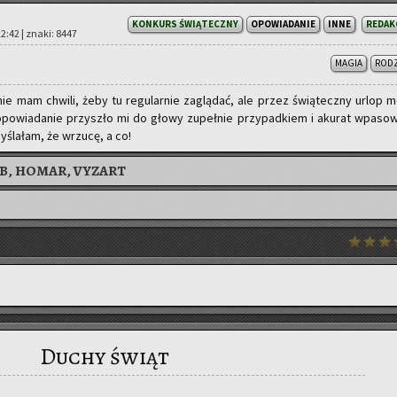
KONKURS ŚWIĄTECZNY
OPOWIADANIE
INNE
REDAK
 12:42 | znaki: 8447
MAGIA
ROD
ie mam chwi­li, żeby tu re­gu­lar­nie za­glą­dać, ale przez świą­tecz­ny urlop 
opo­wia­da­nie przy­szło mi do głowy zu­peł­nie przy­pad­kiem i aku­rat wpa­so­w
­śla­łam, że wrzu­cę, a co!
B, HOMAR, VYZART
Duchy świąt