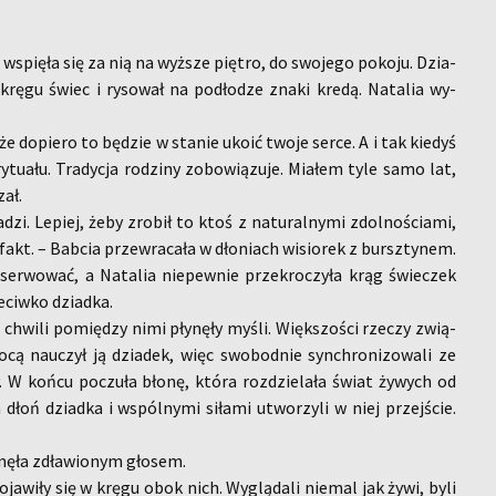
 wspię­ła się za nią na wyż­sze pię­tro, do swo­je­go po­ko­ju. Dzia­
kręgu świec i ry­so­wał na pod­ło­dze znaki kredą. Na­ta­lia wy­
 że do­pie­ro to bę­dzie w sta­nie ukoić twoje serce. A i tak kie­dyś
tu­ału. Tra­dy­cja ro­dzi­ny zo­bo­wią­zu­je. Mia­łem tyle samo lat,
zał.
dzi. Le­piej, żeby zro­bił to ktoś z na­tu­ral­ny­mi zdol­no­ścia­mi,
fakt. – Bab­cia prze­wra­ca­ła w dło­niach wi­sio­rek z bursz­ty­nem.
ser­wo­wać, a Na­ta­lia nie­pew­nie prze­kro­czy­ła krąg świe­czek
e­ciw­ko dziad­ka.
o chwi­li po­mię­dzy nimi pły­nę­ły myśli. Więk­szo­ści rze­czy zwią­
cą na­uczył ją dzia­dek, więc swo­bod­nie syn­chro­ni­zo­wa­li ze
. W końcu po­czu­ła błonę, która roz­dzie­la­ła świat ży­wych od
 dłoń dziad­ka i wspól­ny­mi si­ła­mi utwo­rzy­li w niej przej­ście.
ę­ła zdła­wio­nym gło­sem.
po­ja­wi­ły się w kręgu obok nich. Wy­glą­da­li nie­mal jak żywi, byli