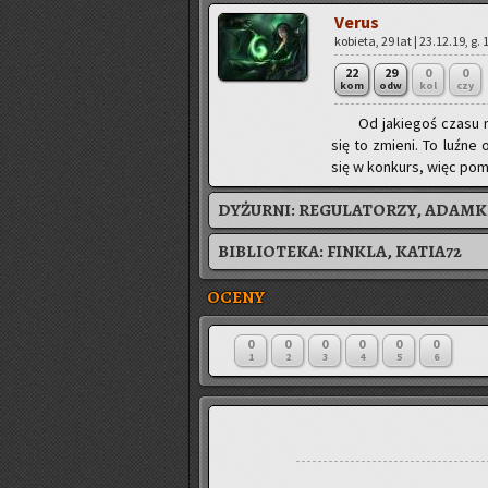
Verus
ko­bie­ta, 29 lat | 23.12.19, g.
22
29
0
0
kom
odw
kol
czy
Od ja­kie­goś czasu n
się to zmie­ni. To luźne 
się w kon­kurs, więc po­my
DYŻURNI:
REGULATORZY, ADAMK
BIBLIOTEKA:
FINKLA, KATIA72
OCENY
0
0
0
0
0
0
1
2
3
4
5
6