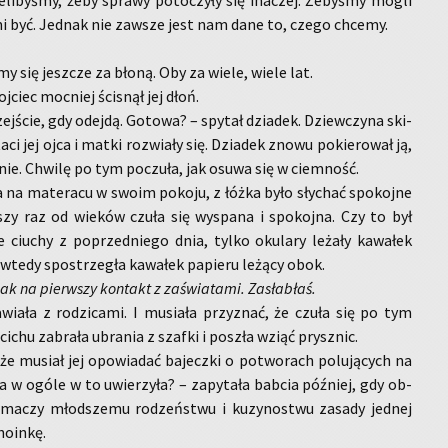
li­by­śmy, żeby spra­wy po­to­czy­ły się ina­czej. Że­by­śmy mogli
mi być. Jed­nak nie za­wsze jest nam dane to, czego chce­my.
my się jesz­cze za błoną. Oby za wiele, wiele lat.
oj­ciec moc­niej ści­snął jej dłoń.
j­ście, gdy odej­dą. Go­to­wa? – spy­tał dzia­dek. Dziew­czy­na ski­
a­ci jej ojca i matki roz­wia­ły się. Dzia­dek znowu po­kie­ro­wał ją,
ie. Chwi­lę po tym po­czu­ła, jak osuwa się w ciem­ność.
ła na ma­te­ra­cu w swoim po­ko­ju, z łóżka było sły­chać spo­koj­ne
­szy raz od wie­ków czuła się wy­spa­na i spo­koj­na. Czy to był
iu­chy z po­przed­nie­go dnia, tylko oku­la­ry le­ża­ły ka­wa­łek
­ro wtedy spo­strze­gła ka­wa­łek pa­pie­ru le­żą­cy obok.
ak na pierw­szy kon­takt z za­świa­ta­mi. Za­sła­błaś.
wia­ła z ro­dzi­ca­mi. I mu­sia­ła przy­znać, że czuła się po tym
ichu za­bra­ła ubra­nia z szaf­ki i po­szła wziąć prysz­nic.
e mu­siał jej opo­wia­dać ba­jecz­ki o po­two­rach po­lu­ją­cych na
w ogóle w to uwie­rzy­ła? – za­py­ta­ła bab­cia póź­niej, gdy ob­
łu­ma­czy młod­sze­mu ro­dzeń­stwu i ku­zy­no­stwu za­sa­dy jed­nej
o­in­kę.