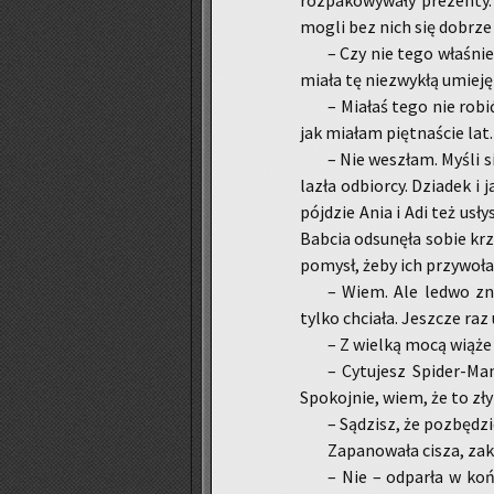
roz­pa­ko­wy­wa­ły pre­zen­
mogli bez nich się do­brz
– Czy nie tego wła­śnie 
miała tę nie­zwy­kłą umie­ję
– Mia­łaś tego nie robić
jak mia­łam pięt­na­ście la
– Nie we­szłam. Myśli si
la­zła od­bior­cy. Dzia­dek i
pój­dzie Ania i Adi też usł
Bab­cia od­su­nę­ła sobie krz
po­mysł, żeby ich przy­wo­ła
– Wiem. Ale ledwo zno
tylko chcia­ła. Jesz­cze raz
– Z wiel­ką mocą wiąże s
– Cy­tu­jesz Spi­der-Ma
Spo­koj­nie, wiem, że to zł
– Są­dzisz, że po­zbę­dz
Za­pa­no­wa­ła cisza, za­
– Nie – od­par­ła w końcu