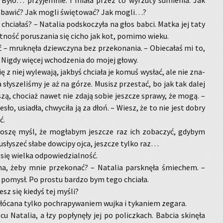
ty. Było… przy­jem­nie. I miała przez to wy­rzu­ty su­mie­nia. Jak
e bawić? Jak mogli świę­to­wać? Jak mogli…?
chcia­łaś? – Na­ta­lia pod­sko­czy­ła na głos babci. Matka jej taty
t­ność po­ru­sza­nia się cicho jak kot, po­mi­mo wieku.
 – mruk­nę­ła dziew­czy­na bez prze­ko­na­nia. – Obie­ca­łaś mi to,
t. Nigdy wię­cej wcho­dze­nia do mojej głowy.
ę z niej wy­le­wa­ją, jak­byś chcia­ła je komuś wy­słać, ale nie zna­
 ja sły­sze­li­śmy je aż na górze. Mu­sisz prze­stać, bo jak tak dalej
y­szą, cho­ciaż nawet nie zdają sobie jesz­cze spra­wy, że mogą. –
e­sło, usia­dła, chwy­ci­ła ją za dłoń. – Wiesz, że to nie jest dobry
ć.
­szę myśl, że mo­gła­bym jesz­cze raz ich zo­ba­czyć, gdy­bym
 usły­szeć słabe dow­ci­py ojca, jesz­cze tylko raz…
ię wiel­ka od­po­wie­dzial­ność.
­na, żeby mnie prze­ko­nać? – Na­ta­lia par­sk­nę­ła śmie­chem. –
y po­mysł. Po pro­stu bar­dzo bym tego chcia­ła.
iesz się kie­dyś tej myśli?
kłó­ca­na tylko po­chra­py­wa­niem wujka i ty­ka­niem ze­ga­ra.
 Na­ta­lia, a łzy po­pły­nę­ły jej po po­licz­kach. Bab­cia ski­nę­ła