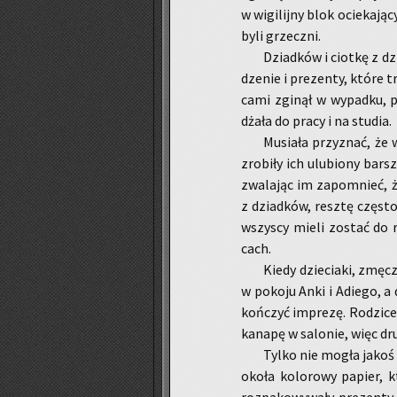
w wi­gi­lij­ny blok ocie­ka­j
byli grzecz­ni.
Dziad­ków i ciot­kę z dz
dze­nie i pre­zen­ty, które 
ca­mi zgi­nął w wy­pad­ku, 
dża­ła do pracy i na stu­dia.
Mu­sia­ła przy­znać, że w
zro­bi­ły ich ulu­bio­ny bars
zwa­la­jąc im za­po­mnieć, 
z dziad­ków, resz­tę czę­st
wszy­scy mieli zo­stać do r
cach.
Kiedy dzie­cia­ki, zmę­c
w po­ko­ju Anki i Adie­go, a 
koń­czyć im­pre­zę. Ro­dzi­ce 
ka­na­pę w sa­lo­nie, więc dr
Tylko nie mogła jakoś ru
oko­ła ko­lo­ro­wy pa­pier,