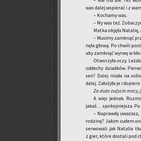
– Nie ma ale. Też wo­le­
was dalej wspie­rać i z wa
– Ko­cha­my was.
– My was też. Zo­ba­czy­
Matka ob­ję­ła Na­ta­lię, 
– Mu­si­my za­mknąć prze
nę­ła głową. Po chwi­li po­st
aby za­mknąć wyrwę w bło­n
Otwo­rzy­ła oczy. Le­ża­
od­de­chy dziad­ków. Pierw
sen? Dalej miała na sobie c
dalej. Za­ło­ży­ła je i do­pie
Za duże zu­ży­cie mocy, j
A więc jed­nak. Roz­ma­
jakaś… spo­koj­niej­sza. Po c
– Na­praw­dę uwa­żasz, ż
ro­dzi­nę? Jakim cudem ona 
ser­wo­wa­li jak Na­ta­lia t
z gier, które do­sta­li pod ch