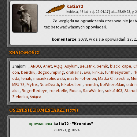
ka­tia­72
ko­bie­ta, 46 lat | rej. 22.04.17 | akt. 25.09.23, g. 
Ze wzglę­du na ogra­ni­cze­nia cza­so­we nie je­s
też be­to­wać wła­snych opo­wia­dań.
ko­men­ta­rze
: 3078, w dzia­le opo­wia­dań: 2752,
ZNAJOMOŚCI
Zna­jo­mi:
,
ANDO
,
Anet
,
AQQ
,
Asy­lum
,
Bel­la­trix
,
bemik
,
black_ca­pe
,
Ch
con
,
De­ir­driu
,
do­gs­dum­pling
,
dra­ka­ina
,
Eva
,
Fin­kla
,
fun­the­sys­tem
,
Ir
oda
,
lenah
,
ma­ciek­zol­now­ski
,
ma­ster-of-orion
,
Matka Chrzest­na
,
Mer
MPJ 78
,
My­trix
,
Ne­ar­De­ath
,
Ni­kol­zol­lern
,
ni­ne­din
,
No­Whe­re­Man
,
oidrin
aluc
,
Ro­ger­Re­deye
,
ro­se­bel­le
,
Rossa
,
Sa­ra­Win­ter
,
so­ku­1403
,
Sta­ruc
Zie­lon­ka
,
śnią­ca
OSTATNIE KOMENTARZE (3078)
opowiadania
katia72 - "Krondus"
29.09.21, g. 18:24