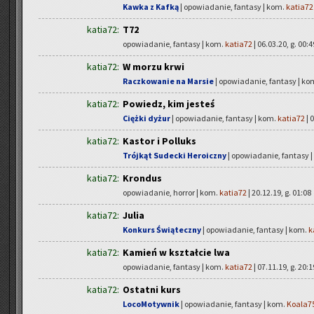
Kawka z Kafką
| opowiadanie, fantasy | kom.
katia72
katia72:
T72
opowiadanie, fantasy | kom.
katia72
| 06.03.20, g. 00:4
katia72:
W morzu krwi
Raczkowanie na Marsie
| opowiadanie, fantasy | ko
katia72:
Powiedz, kim jesteś
Ciężki dyżur
| opowiadanie, fantasy | kom.
katia72
| 
katia72:
Kastor i Polluks
Trójkąt Sudecki Heroiczny
| opowiadanie, fantasy 
katia72:
Krondus
opowiadanie, horror | kom.
katia72
| 20.12.19, g. 01:08
katia72:
Julia
Konkurs Świąteczny
| opowiadanie, fantasy | kom.
k
katia72:
Kamień w kształcie lwa
opowiadanie, fantasy | kom.
katia72
| 07.11.19, g. 20:1
katia72:
Ostatni kurs
LocoMotywnik
| opowiadanie, fantasy | kom.
Koala7