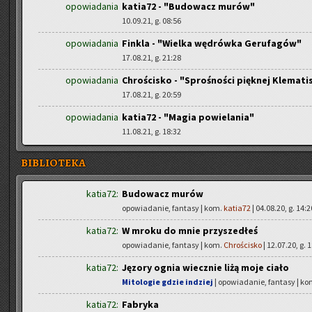
opowiadania
katia72 - "Budowacz murów"
10.09.21, g. 08:56
opowiadania
Finkla - "Wielka wędrówka Gerufagów"
17.08.21, g. 21:28
opowiadania
Chrościsko - "Sprośności pięknej Klemati
17.08.21, g. 20:59
opowiadania
katia72 - "Magia powielania"
11.08.21, g. 18:32
BIBLIOTEKA
katia72:
Budowacz murów
opowiadanie, fantasy | kom.
katia72
| 04.08.20, g. 14:2
katia72:
W mroku do mnie przyszedłeś
opowiadanie, fantasy | kom.
Chrościsko
| 12.07.20, g. 
katia72:
Jęzory ognia wiecznie liżą moje ciało
Mitologie gdzie indziej
| opowiadanie, fantasy | k
katia72:
Fabryka