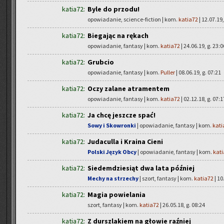
katia72:
Byle do przodu!
opowiadanie, science-fiction | kom.
katia72
| 12.07.19,
katia72:
Biegając na rękach
opowiadanie, fantasy | kom.
katia72
| 24.06.19, g. 23:0
katia72:
Grubcio
opowiadanie, fantasy | kom.
Puller
| 08.06.19, g. 07:21
katia72:
Oczy zalane atramentem
opowiadanie, fantasy | kom.
katia72
| 02.12.18, g. 07:1
katia72:
Ja chcę jeszcze spać!
Sowy i Skowronki
| opowiadanie, fantasy | kom.
kati
katia72:
Judaculla i Kraina Cieni
Polski Język Obcy
| opowiadanie, fantasy | kom.
kat
katia72:
Siedemdziesiąt dwa lata później
Mechy na strzechy
| szort, fantasy | kom.
katia72
| 10
katia72:
Magia powielania
szort, fantasy | kom.
katia72
| 26.05.18, g. 08:24
katia72:
Z durszlakiem na głowie raźniej