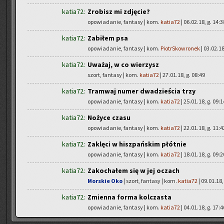
katia72:
Zrobisz mi zdjęcie?
opowiadanie, fantasy | kom.
katia72
| 06.02.18, g. 14:3
katia72:
Zabiłem psa
opowiadanie, fantasy | kom.
PiotrSkowronek
| 03.02.18
katia72:
Uważaj, w co wierzysz
szort, fantasy | kom.
katia72
| 27.01.18, g. 08:49
katia72:
Tramwaj numer dwadzieścia trzy
opowiadanie, fantasy | kom.
katia72
| 25.01.18, g. 09:1
katia72:
Nożyce czasu
opowiadanie, fantasy | kom.
katia72
| 22.01.18, g. 11:4
katia72:
Zaklęci w hiszpańskim płótnie
opowiadanie, fantasy | kom.
katia72
| 18.01.18, g. 09:2
katia72:
Zakochałem się w jej oczach
Morskie Oko
| szort, fantasy | kom.
katia72
| 09.01.18,
katia72:
Zmienna forma kolczasta
opowiadanie, fantasy | kom.
katia72
| 04.01.18, g. 17:4