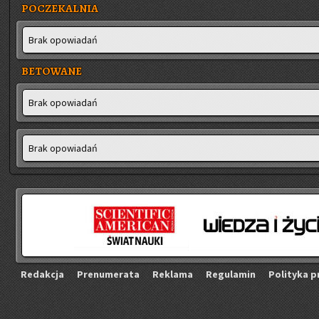
POCZEKALNIA
Brak opo­wia­dań
BETOWANE
Brak opo­wia­dań
Brak opo­wia­dań
Re­dak­cja
Pre­nu­me­ra­ta
Re­kla­ma
Re­gu­la­min
Po­li­ty­ka p