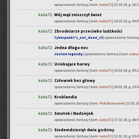
opowiadanie, fantasy | kom.
katia72
| 23.05.18, g. 16:3
katia72:
Mój mąż zniszczył świat
opowiadanie, fantasy | kom.
katia72
| 18.05.18, g. 00:0
katia72:
Zbrodniarze przeciwko ludzkości
Cyberpunkt's_not_dead_v3
| opowiadanie, fantasy
katia72:
Jedna długa noc
Jestem legendą
| opowiadanie, fantasy | kom.
katia
katia72:
Uciekające barwy
opowiadanie, fantasy | kom.
katia72
| 16.03.18, g. 09:2
katia72:
Człowiek bez głowy
opowiadanie, fantasy | kom.
katia72
| 28.02.18, g. 10:0
katia72:
Kroklandia
opowiadanie, fantasy | kom.
PiotrSkowronek
| 25.02.18
katia72:
Smutek i Nadziejek
opowiadanie, fantasy | kom.
katia72
| 17.02.18, g. 08:4
katia72:
Siedemdziesiąt dwie godziny
opowiadanie, fantasy | kom.
katia72
| 12.02.18, g. 20:4