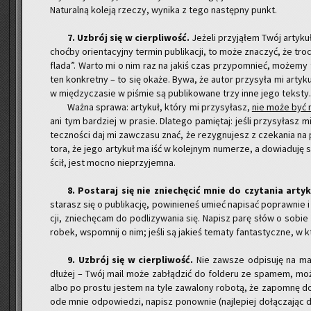
Na­tu­ral­ną ko­le­ją rze­czy, wy­ni­ka z tego na­stęp­ny punkt.
​7. Uzbrój się w cier­pli­wość.
Je­że­li przy­ją­łem Twój ar­ty­k
choć­by orien­ta­cyj­ny ter­min pu­bli­ka­cji, to może zna­czyć, że tro­
fla­da”. Warto mi o nim raz na jakiś czas przy­po­mnieć, mo­że­my 
ten kon­kret­ny – to się okaże. Bywa, że autor przy­sy­ła mi ar­ty­kuł
w mię­dzy­cza­sie w pi­śmie są pu­bli­ko­wa­ne trzy inne jego tek­sty.
Ważna spra­wa: ar­ty­kuł, który mi przy­sy­łasz,
nie może być ni
ani tym bar­dziej w pra­sie. Dla­te­go pa­mię­taj: jeśli przy­sy­łasz 
tecz­no­ści daj mi za­wcza­su znać, że re­zy­gnu­jesz z cze­ka­nia na pu­
to­ra, że jego ar­ty­kuł ma iść w ko­lej­nym nu­me­rze, a do­wia­du­j
ścił, jest mocno nie­przy­jem­na.
​8. Po­sta­raj się nie znie­chę­cić mnie do czy­ta­nia ar­t
sta­rasz się o pu­bli­ka­cję, po­wi­nie­neś umieć na­pi­sać po­praw­ni
cji, znie­chę­cam do pod­li­zy­wa­nia się. Na­pisz parę słów o sobie i
ro­bek, wspo­mnij o nim; jeśli są ja­kieś te­ma­ty fan­ta­stycz­ne, w któ
9. ​Uzbrój się w cier­pli­wość.
Nie za­wsze od­pi­su­ję na ma
dłu­żej – Twój mail może za­błą­dzić do fol­de­ru ze spa­mem, może
albo po pro­stu je­stem na tyle za­wa­lo­ny ro­bo­tą, że za­po­mnę do
ode mnie od­po­wie­dzi, na­pisz po­now­nie (naj­le­piej do­łą­cza­jąc