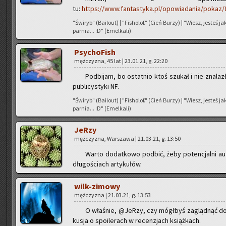
tu:
https://www.fantastyka.pl/opowiadania/pokaz/
"Świ­ryb" (Ba­ilo­ut) | "Fi­sho­lof." (Cień Burzy) | "Wiesz, je­steś 
par­nia... :D" (Emel­ka­li)
Psy­cho­Fish
męż­czy­zna, 45 lat | 23.01.21, g. 22:20
Pod­bi­jam, bo ostat­nio ktoś szu­kał i nie zna­laz
pu­bli­cy­sty­ki NF.
"Świ­ryb" (Ba­ilo­ut) | "Fi­sho­lof." (Cień Burzy) | "Wiesz, je­steś 
par­nia... :D" (Emel­ka­li)
JeRzy
męż­czy­zna, War­sza­wa | 21.03.21, g. 13:50
Warto do­dat­ko­wo pod­bić, żeby po­ten­cjal­ni au
dłu­go­ściach ar­ty­ku­łów.
wilk-zi­mo­wy
męż­czy­zna | 21.03.21, g. 13:53
O wła­śnie, @Je­Rzy, czy mógł­byś za­gląd­nąć do
ku­sja o spo­ile­rach w re­cen­zjach książ­kach.