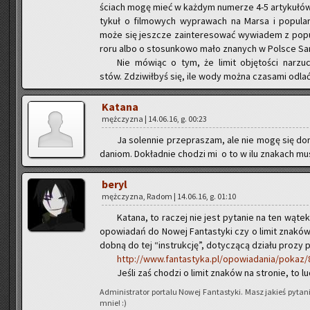
ściach mogę mieć w każ­dym nu­me­rze 4-5 ar­ty­ku­łów. N
ty­kuł o fil­mo­wych wy­pra­wach na Marsa i po­pu­lar­
może się jesz­cze za­in­te­re­so­wać wy­wia­dem z po­pu
ro­ru albo o sto­sun­ko­wo mało zna­nych w Pol­sce Sam
Nie mó­wiąc o tym, że limit ob­ję­to­ści na­rzu­c
stów. Zdzi­wił­byś się, ile wody można cza­sa­mi odlać z 
Ka­ta­na
męż­czy­zna | 14.06.16, g. 00:23
Ja so­len­nie prze­pra­szam, ale nie mogę się do
da­niom. Do­kład­nie cho­dzi mi o to w ilu zna­kach m
beryl
męż­czy­zna, Radom | 14.06.16, g. 01:10
Ka­ta­na, to ra­czej nie jest py­ta­nie na ten wątek
opo­wia­dań do Nowej Fan­ta­sty­ki czy o limit zna­ków
dob­ną do tej “in­struk­cję”, do­ty­czą­cą dzia­łu prozy p
http://www.fantastyka.pl/opowiadania/pokaz/
Jeśli zaś cho­dzi o limit zna­ków na stro­nie, to lu­dz
Ad­mi­ni­stra­tor por­ta­lu Nowej Fan­ta­sty­ki. Masz ja­kieś py­
mnie! :)