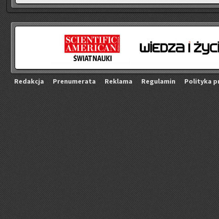
Re­dak­cja
Pre­nu­me­ra­ta
Re­kla­ma
Re­gu­la­min
Po­li­ty­ka p