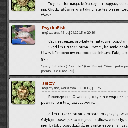
To jest in­for­ma­cja, która daje mi po­ję­cie, co
nia. Cho­dzi głów­nie o ar­ty­ku­ły, ale też o inne rze
tów­kę.
Psy­cho­Fish
męż­czy­zna, 45 lat | 09.10.15, g. 20:59
Czyli: re­cen­zje, ar­ty­ku­ły te­ma­tycz­ne, po­pu­lar­
Skąd limit trzech stron? Pytam, bo mnie oso­bi­ś
łów w NF mocno uwie­ra pod­czas lek­tu­ry. Fakt, lubię 
go...
"Świ­ryb" (Ba­ilo­ut) | "Fi­sho­lof." (Cień Burzy) | "Wiesz, je­steś 
par­nia... :D" (Emel­ka­li)
JeRzy
męż­czy­zna, War­sza­wa | 10.10.15, g. 01:58
Re­cen­zje nie. O wi­dzisz, o tym nie wspo­mnia­ł
po­wi­nie­nem tutaj też uzu­peł­nić.
A limit trzech stron z pro­stej przy­czy­ny: w ka
Gdy­bym po­świę­cił to miej­sce na dłuż­sze tek­sty, czy
niej by­ło­by po­go­dzić różne za­in­te­re­so­wa­nia i za­