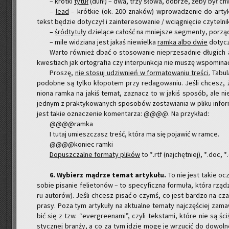
– krót­ki
tytuł
(duh!) – dwa, trzy słowa, do­brze, żeby był chwy
–
lead
– krót­kie (ok. 200 zna­ków) wpro­wa­dze­nie do ar­ty­k
tekst bę­dzie do­ty­czył i za­in­te­re­so­wa­nie / wcią­gnię­cie czy­tel­n
–
śród­ty­tu­ły
dzie­lą­ce ca­łość na mniej­sze seg­men­ty, po­rząd­ku
– mile wi­dzia­na jest jakaś nie­wiel­ka
ramka albo dwie
do­ty­cz
Warto rów­nież dbać o sto­so­wa­nie nie­prze­sad­nie dłu­gich 
kwe­stiach jak or­to­gra­fia czy in­ter­punk­cja nie muszę wspo­mi­na
Pro­szę,
nie sto­suj udziw­nień w for­ma­to­wa­niu tre­ści.
Ta­bu­l
po­dob­ne są tylko kło­po­tem przy re­da­go­wa­niu. Jeśli chcesz, że
nio­na ramka na jakiś temat, za­znacz to w jakiś spo­sób, ale ni
jed­nym z prak­ty­ko­wa­nych spo­so­bów zo­sta­wia­nia w pliku in­for­
jest takie ozna­cze­nie ko­men­ta­rza: @@@@. Na przy­kład:
@@@@ram­ka
I tutaj umiesz­czasz treść, która ma się po­ja­wić w ramce.
@@@@ko­niec ramki
Do­pusz­czal­ne for­ma­ty pli­ków
to *.rtf (naj­chęt­niej), *.doc, 
​6. Wy­bierz mą­drze temat ar­ty­ku­łu.
To nie jest takie ocz
sobie pi­sa­nie fe­lie­to­nów – to spe­cy­ficz­na for­mu­ła, która rzą­
ru au­to­rów). Jeśli chcesz pisać o czymś, co jest bar­dzo na cza­
prasy. Poza tym ar­ty­ku­ły na ak­tu­al­ne te­ma­ty naj­czę­ściej za­
bić się z tzw. “ever­gre­ena­mi”, czyli tek­sta­mi, które nie są ści­ś
stycz­nej bran­ży, a co za tym idzie mogę je wrzu­cić do do­wol­n