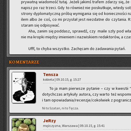
pry­wat­ną wia­do­mość tutaj. Je­że­li ja­kimś tra­fem zda­rzy się, ż
na­pisz po raz trze­ci. Gdy to rów­nież nie po­skut­ku­je, wtedy s
stro­ny dy­plo­ma­tycz­ną próbą wy­mi­ga­nia się od ko­niecz­no­ści n
ilem albo że coś, co mi przy­słał jest nie­zdat­ne do czy­ta­nia. R
sta­ram się od­pi­sy­wać.
Aha, zanim się pod­dasz, sprawdź, czy maile szły pod wła­śc
nie ma krop­ki mię­dzy imie­niem i na­zwi­skiem re­dak­to­rów, a cza­sa­
Ufff, to chyba wszyst­ko. Za­chę­cam do za­da­wa­nia pytań.
KOMENTARZE
Ten­sza
ko­bie­ta | 09.10.15, g. 15:27
To ja mam pierw­sze py­ta­nie – czy w kwe­stii “d
do­tych­czas ar­ty­ku­ły au­to­ra, czy warto też wspo­mni
i tam opo­wia­da­nia/re­cen­zje/co­kol­wiek z po­gra­ni­cza 
Ni to Sza­tan, ni to Tęcza.
JeRzy
męż­czy­zna, War­sza­wa | 09.10.15, g. 15:41