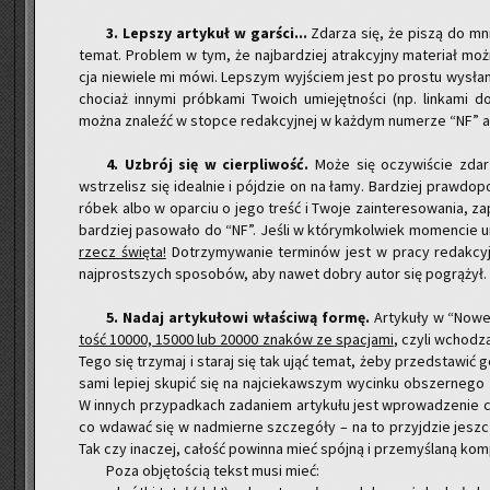
​3. Lep­szy ar­ty­kuł w gar­ści...
Zda­rza się, że piszą do mnie 
temat. Pro­blem w tym, że naj­bar­dziej atrak­cyj­ny ma­te­riał m
cja nie­wie­le mi mówi. Lep­szym wyj­ściem jest po pro­stu wy­sła­ni
cho­ciaż in­ny­mi prób­ka­mi Two­ich umie­jęt­no­ści (np. lin­ka­m
można zna­leźć w stop­ce re­dak­cyj­nej w każ­dym nu­me­rze “NF” alb
4. Uzbrój się w cier­pli­wość.
Może się oczy­wi­ście zda­
wstrze­lisz się ide­al­nie i pój­dzie on na łamy. Bar­dziej praw­do­
ró­bek albo w opar­ciu o jego treść i Twoje za­in­te­re­so­wa­nia, za­p
bar­dziej pa­so­wa­ło do “NF”. Jeśli w któ­rym­kol­wiek mo­men­cie u
rzecz świę­ta!
Do­trzy­my­wa­nie ter­mi­nów jest w pracy re­dak­cyj­
naj­prost­szych spo­so­bów, aby nawet dobry autor się po­grą­żył.
​5. Nadaj ar­ty­ku­ło­wi wła­ści­wą formę.
Ar­ty­ku­ły w “Nowe
tość 10000, 15000 lub 20000 zna­ków ze spa­cja­mi
, czyli wcho­dzą
Tego się trzy­maj i sta­raj się tak ująć temat, żeby przed­sta­wić go 
sa­mi le­piej sku­pić się na naj­cie­kaw­szym wy­cin­ku ob­szer­ne­go 
W in­nych przy­pad­kach za­da­niem ar­ty­ku­łu jest wpro­wa­dze­ni
co wda­wać się w nad­mier­ne szcze­gó­ły – na to przyj­dzie jesz­cze
Tak czy ina­czej, ca­łość po­win­na mieć spój­ną i prze­my­śla­ną kom­
Poza ob­ję­to­ścią tekst musi mieć: