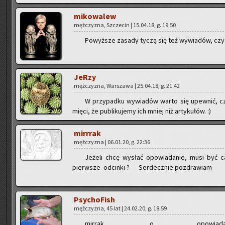
mi­ko­wa­lew
męż­czy­zna, Szcze­cin | 15.04.18, g. 19:50
Po­wyż­sze za­sa­dy tyczą się też wy­wia­dów, czy 
JeRzy
męż­czy­zna, War­sza­wa | 25.04.18, g. 21:42
W przy­pad­ku wy­wia­dów warto się upew­nić, czy 
mię­ci, że pu­bli­ku­je­my ich mniej niż ar­ty­ku­łów. :)
mirr­rak
męż­czy­zna | 06.01.20, g. 22:36
Je­że­li chcę wy­słać opo­wia­da­nie, musi być
pierw­sze od­cin­ki ? Ser­decz­nie po­zdra­wiam
Psy­cho­Fish
męż­czy­zna, 45 lat | 24.02.20, g. 18:59
mir­rak, o opo­wia­da­