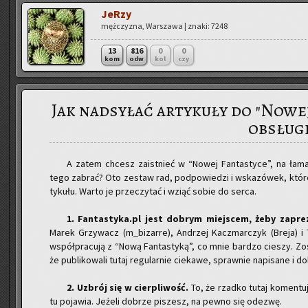
JeRzy
męż­czy­zna, War­sza­wa | znaki: 7248
13
816
0
0
kom
odw
kol
czy
Jak nadsyłać artykuły do "Nowej
obsług
A zatem chcesz za­ist­nieć w “Nowej Fan­ta­sty­ce”, na ła­mach
tego za­brać? Oto ze­staw rad, pod­po­wie­dzi i wska­zó­wek, któr
ty­ku­łu. Warto je prze­czy­tać i wziąć sobie do serca.
1. Fantastyka.pl jest do­brym miej­scem, żeby za­pre­z
Marek Grzy­wacz (m_bi­zar­re), An­drzej Kacz­mar­czyk (Breja) i
współ­pra­cu­ją z “Nową Fan­ta­sty­ką”, co mnie bar­dzo cie­szy. Zo­st
że pu­bli­ko­wa­li tutaj re­gu­lar­nie cie­ka­we, spraw­nie na­pi­sa­ne i
​2. Uzbrój się w cier­pli­wość.
To, że rzad­ko tutaj ko­men­tu­j
tu po­ja­wia. Je­że­li do­brze pi­szesz, na pewno się ode­zwę.