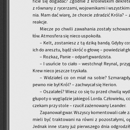
fi­cie się do­ga­dać? Zgod­nie z kró­lew­skim de­kr
z rów­na­ny z ry­ce­rza­mi, wo­jow­ni­ka­mi i wszyst­k
nia. Mam dać wiarę, że chce­cie zdra­dzić Króla? – za
re­ak­cje.
Mie­cze po chwi­li za­wa­ha­nia zo­sta­ły scho­wa­n
łów. At­mos­fe­ra się nieco uspo­ko­iła.
– Kelt, zo­sta­niesz z tą dziką bandą. Gdyby coś s
ich do aresz­tu, bądź skróć o głowę – po­wie­dział gło
– Roz­kaz, Panie – od­parł gwar­dzi­sta.
– I usuń­cie to ciało – wes­tchnął Rey­nal, przy­glą
Krew nieco jesz­cze try­ska­ła.
– Wi­dzia­łeś co on miał na sobie? Szma­rag­dy, 
pewno nie był Król? – za­chwy­cał się He­rion.
– Osza­la­łeś? Wiesz co się tu przed chwi­lą wy­da
głu­po­ty o wy­glą­dzie ja­kie­goś Lorda. Czło­wie­ku, c
cze­kam przy stole – rzu­cił za­że­no­wa­ny Le­an­der.
Za­pa­no­wał gwar. Wszy­scy ko­men­to­wa­li całe za
mieli być trak­to­wa­ni na równi z po­zo­sta­ły­mi, 
Jed­nak inne stany już pierw­sze­go dnia od­gro­dzi­ł