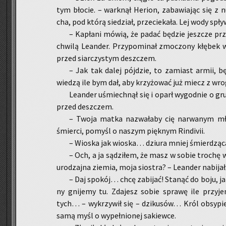
tym bło­cie. – wark­nął He­rion, za­ba­wia­jąc się z
cha, pod którą sie­dział, prze­cie­ka­ła. Lej wody spł
– Ka­pła­ni mówią, że padać bę­dzie jesz­cze prz
chwi­lą Le­an­der. Przy­po­mi­nał zmo­czo­ny kłę­bek
przed siar­czy­stym desz­czem.
– Jak tak dalej pój­dzie, to za­miast armii, 
wie­dzą ile bym dał, aby krzy­żo­wać już miecz z wro
Le­an­der uśmiech­nął się i oparł wy­god­nie o grub
przed desz­czem.
– Twoja matka na­zwa­ła­by cię na­rwa­nym mł
śmier­ci, po­myśl o na­szym pięk­nym Rin­di­vii.
– Wio­ska jak wio­ska… dziu­ra mniej śmier­dzą­c
– Och, a ja są­dzi­łem, że masz w sobie tro­chę wi
uro­dzaj­na zie­mia, moja sio­stra? – Le­an­der na­bi­jał s
– Daj spo­kój… chcę za­bi­jać! Sta­nąć do boju, jak
ny gni­je­my tu. Zda­jesz sobie spra­wę ile przy­j
tych… – wy­krzy­wił się – dzi­ku­sów… Król ob­sy­pie
samą myśl o wy­peł­nio­nej sa­kiew­ce.