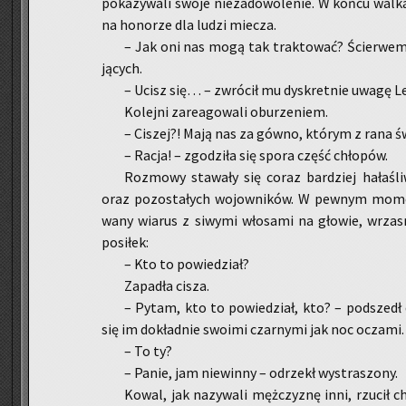
po­ka­zy­wa­li swoje nie­za­do­wo­le­nie. W końcu w
na ho­no­rze dla ludzi mie­cza.
– Jak oni nas mogą tak trak­to­wać? Ścier­wem n
ją­cych.
– Ucisz się… – zwró­cił mu dys­kret­nie uwagę Le­
Ko­lej­ni za­re­ago­wa­li obu­rze­niem.
– Ci­szej?! Mają nas za gówno, któ­rym z rana świ
– Racja! – zgo­dzi­ła się spora część chło­pów.
Roz­mo­wy sta­wa­ły się coraz bar­dziej ha­ła­śl
oraz po­zo­sta­łych wo­jow­ni­ków. W pew­nym mo­men
wa­ny wia­rus z si­wy­mi wło­sa­mi na gło­wie, wrza­s
po­si­łek:
– Kto to po­wie­dział?
Za­pa­dła cisza.
– Pytam, kto to po­wie­dział, kto? – pod­szedł d
się im do­kład­nie swo­imi czar­ny­mi jak noc ocza­mi. 
– To ty?
– Panie, jam nie­win­ny – od­rzekł wy­stra­szo­ny.
Kowal, jak na­zy­wa­li męż­czy­znę inni, rzu­cił