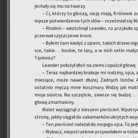
je­cha­ły się mu na twa­rzy.
– Ci, któ­rzy to gło­szą, rację mają, Kró­lo­wie z
lep­sze po­twier­dze­nie tych słów – ro­ze­śmiał się M
– Rin­di­vii – wes­tchnął Le­an­der, co przy­ku­ło 
prze­rwał czysz­cze­nie broni.
– Byłem tam kie­dyś z ojcem, ta­kich drzew nigdy
sce, takie… bo­skie, te lasy, a w nich setki ma­ł
Tę­sk­nisz?
Le­an­der po­ło­żył dłoń na ziemi i opu­ścił głowę.
– Teraz naj­bar­dziej bra­ku­je mi ro­dzi­ny, ojc
mie­sią­ce, może nawet dłu­żej. Żad­nych li­stów. 
ostat­nio męczą mnie kosz­ma­ry. Widzę jak matka
moja sio­stra. Na szczę­ście, za­wsze się budzę… i o
głową zmar­twio­ny.
Malet wy­cią­gnął z kie­sze­ni pier­ścień. Wpa­try
stro­nę, jakby się­gał do za­ka­mar­ków ukry­tych ws
– Ten pier­ścień na­le­żał do mo­je­go ojca. To je­
– Wy­bacz, nie­po­trzeb­nie przy­wo­ła­łem w tobie