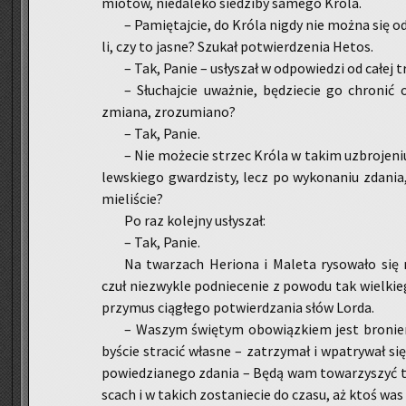
mio­tów, nie­da­le­ko sie­dzi­by sa­me­go Króla.
– Pa­mię­taj­cie, do Króla nigdy nie można się 
li, czy to jasne? Szu­kał po­twier­dze­nia Hetos.
– Tak, Panie – usły­szał w od­po­wie­dzi od całej tr
– Słu­chaj­cie uważ­nie, bę­dzie­cie go chro­nić
zmia­na, zro­zu­mia­no?
– Tak, Panie.
– Nie mo­że­cie strzec Króla w takim uzbro­je­ni
lew­skie­go gwar­dzi­sty, lecz po wy­ko­na­niu zda­nia, 
mie­li­ście?
Po raz ko­lej­ny usły­szał:
– Tak, Panie.
Na twa­rzach He­rio­na i Ma­le­ta ry­so­wa­ło się 
czuł nie­zwy­kle pod­nie­ce­nie z po­wo­du tak wiel­kie
przy­mus cią­głe­go po­twier­dza­nia słów Lorda.
– Wa­szym świę­tym obo­wiąz­kiem jest bro­nie­ni
by­ście stra­cić wła­sne – za­trzy­mał i wpa­try­wał s
po­wie­dzia­ne­go zda­nia – Będą wam to­wa­rzy­szyć t
scach i w ta­kich zo­sta­nie­cie do czasu, aż ktoś was