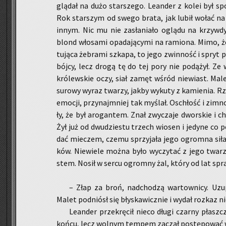
glą­dał na dużo star­sze­go. Le­an­der z kolei był s
Rok star­szym od swego brata, jak lubił wołać na H
innym. Nic mu nie za­sła­nia­ło oglą­du na krzyw­dy
blond wło­sa­mi opa­da­ją­cy­mi na ra­mio­na. Mimo, ż
tu­ją­ca że­bra­mi szka­pa, to jego zwin­ność i spryt p
bój­cy, lecz drogą tę do tej pory nie po­dą­żył. Ze 
kró­lew­skie oczy, siał zamęt wśród nie­wiast. Male
su­ro­wy wyraz twa­rzy, jakby wy­ku­ty z ka­mie­nia. Rz
emo­cji, przy­naj­mniej tak my­ślał. Oschłość i zimn
ły, że był aro­gan­tem. Znał zwy­cza­je dwor­skie i ch
Żył już od dwu­dzie­stu trzech wio­sen i je­dy­ne co po­
dać mie­czem, czemu sprzy­ja­ła jego ogrom­na siła.
ków. Nie­wie­le można było wy­czy­tać z jego twa­rz
stem. Nosił w sercu ogrom­ny żal, który od lat spra­
– Złap za broń, nad­cho­dzą war­tow­ni­cy. Uz
Malet pod­niósł się bły­ska­wicz­nie i wydał roz­kaz ni
Le­an­der prze­krę­cił nieco długi czar­ny płaszc
końcu, lecz wol­nym tem­pem za­czął po­stę­po­wać w