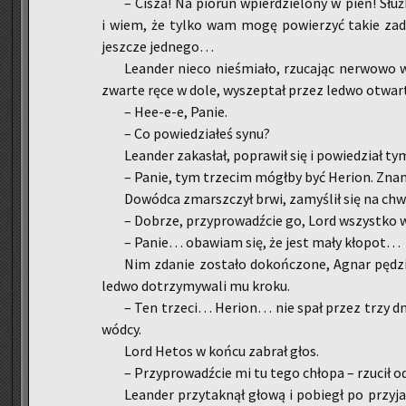
– Cisza! Na pio­run wpier­dzie­lo­ny w pień! Sł
i wiem, że tylko wam mogę po­wie­rzyć takie za­da
jesz­cze jed­ne­go…
Le­an­der nieco nie­śmia­ło, rzu­ca­jąc ner­wo­wo
zwar­te ręce w dole, wy­szep­tał przez ledwo otwar­
– Hee-e-e, Panie.
– Co po­wie­dzia­łeś synu?
Le­an­der za­ka­słał, po­pra­wił się i po­wie­dział 
– Panie, tym trze­cim mógł­by być He­rion. Znam g
Do­wód­ca zmarsz­czył brwi, za­my­ślił się na chw
– Do­brze, przy­pro­wadź­cie go, Lord wszyst­ko 
– Panie… oba­wiam się, że jest mały kło­pot…
Nim zda­nie zo­sta­ło do­koń­czo­ne, Agnar pę­d
ledwo do­trzy­my­wa­li mu kroku.
– Ten trze­ci… He­rion… nie spał przez trzy dni
wód­cy.
Lord Hetos w końcu za­brał głos.
– Przy­pro­wadź­cie mi tu tego chło­pa – rzu­cił od
Le­an­der przy­tak­nął głową i po­biegł po przy­ja