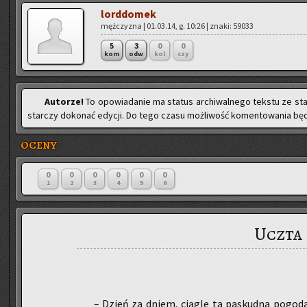
lord­do­mek
męż­czy­zna | 01.03.14, g. 10:26 | znaki: 59033
5
3
0
0
kom
odw
kol
czy
Au­to­rze!
To opo­wia­da­nie ma sta­tus ar­chi­wal­ne­go tek­stu ze st
star­czy do­ko­nać edy­cji. Do tego czasu moż­li­wość ko­men­to­wa­nia bę­d
OCENY
0
0
0
0
0
0
1
2
3
4
5
6
Uczta
–
Dzień za dniem, cią­gle ta pa­skud­na po­go­d