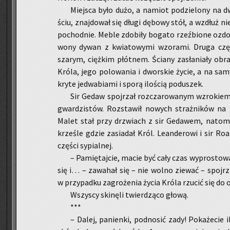
Miej­sca było dużo, a na­miot po­dzie­lo­ny na d
ściu, znaj­do­wał się długi dę­bo­wy stół, a wzdłuż ni
po­chod­nie. Meble zdo­bi­ły bo­ga­to rzeź­bio­ne ozdo
wo­ny dywan z kwia­to­wy­mi wzo­ra­mi. Druga częś
sza­rym, cięż­kim płót­nem. Ścia­ny za­sła­nia­ły ob­ra
Króla, jego po­lo­wa­nia i dwor­skie życie, a na s
kry­te je­dwa­bia­mi i sporą ilo­ścią po­du­szek.
Sir Gedaw spoj­rzał roz­cza­ro­wa­nym wzro­kiem
gwar­dzi­stów. Roz­sta­wił no­wych straż­ni­ków na 
Malet stał przy drzwiach z sir Ge­da­wem, na­to­m
krze­śle gdzie za­sia­dał Król. Le­an­de­ro­wi i sir Ro­
czę­ści sy­pial­nej.
– Pa­mię­taj­cie, macie być cały czas wy­pro­sto­wa
się i… – za­wa­hał się – nie wolno zie­wać – spoj­rz
w przy­pad­ku za­gro­że­nia życia Króla rzu­cić się do o
Wszy­scy ski­nę­li twier­dzą­co głową.
***
– Dalej, pa­nien­ki, pod­no­sić zady! Po­ka­że­ci