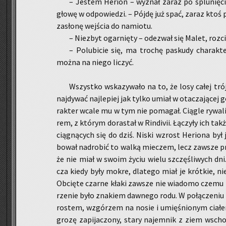
– Je­stem He­rion – wy­znał zaraz po splu­nię­ciu
głowę w od­po­wie­dzi. – Pójdę już spać, zaraz ktoś p
za­sło­nę wej­ścia do na­mio­tu.
– Nie­zbyt ogar­nię­ty – ode­zwał się Malet, roz­cią
– Po­lu­bi­cie się, ma tro­chę pa­sku­dy cha­rak
można na niego li­czyć.
Wszyst­ko wska­zy­wa­ło na to, że losy całej trój­k
naj­dy­wać naj­le­piej jak tylko umiał w ota­cza­ją­cej g
rak­ter wcale mu w tym nie po­ma­gał. Cią­gle ry­wa­li
rem, z któ­rym do­ra­stał w Rin­di­vii. Łą­czy­ły ich ta
cią­gną­cych się do dziś. Niski wzrost He­rio­na by
bo­wał nad­ro­bić to walką mie­czem, lecz za­wsze prz
że nie miał w swoim życiu wielu szczę­śli­wych dni. 
cza kiedy były mokre, dla­te­go miał je krót­kie, ni
Ob­cię­te czar­ne kłaki za­wsze nie wia­do­mo czemu z
rze­nie było zna­kiem daw­ne­go rodu. W po­łą­cze­niu 
ro­stem, wzgó­rzem na nosie i umię­śnio­nym cia­łem 
grozę za­pi­ja­czo­ny, stary na­jem­nik z ziem wsc