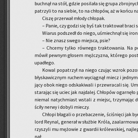
buch­nął na stół, gdzie po­si­la­ła się grupa zbroj­nych.
pa­trzy­li to na sie­bie, to na chło­pów, aż w końcu na
Ciszę prze­rwał młody chło­pak.
– Panie, czy godzi się byś tak trak­to­wał braci 
Wia­rus pod­szedł do niego, uśmiech­nął się iro­n
– Nie znasz swego miej­sca, psie?
– Chce­my tylko rów­ne­go trak­to­wa­nia. Na 
mówił pew­nym gło­sem męż­czy­zna, któ­re­go po­sta­
upa­dłe­go.
Kowal po­pa­trzył na niego czu­jąc wzrok po­zo­st
bły­ska­wicz­nym ru­chem wy­cią­gnął miecz i jed­nym
ją­cy obok niego od­ska­ki­wa­li i prze­wra­ca­li się. Um
sta­ra­jąc się uciec jak naj­da­lej. Chło­pów ogar­nę­ło 
nie­mal na­tych­miast wsta­li z miejsc, trzy­ma­jąc dł
ści­ły nerwy i do­by­li mie­czy.
Chło­pi bła­ga­li o prze­ba­cze­nie, ści­śnię­ci jak b
lord Rey­nal, ge­ne­rał w służ­bie Króla, za­alar­mo­w
rzy­szy­li mu mę­żo­wie z gwar­dii kró­lew­skiej, naj­le
nął: