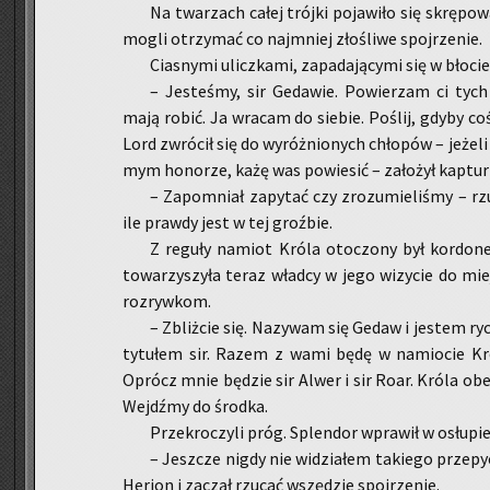
Na twa­rzach całej trój­ki po­ja­wi­ło się skrę­po­
mogli otrzy­mać co naj­mniej zło­śli­we spoj­rze­nie.
Cia­sny­mi ulicz­ka­mi, za­pa­da­ją­cy­mi się w bło­cie
– Je­ste­śmy, sir Ge­da­wie. Po­wie­rzam ci ty
mają robić. Ja wra­cam do sie­bie. Po­ślij, gdyby coś n
Lord zwró­cił się do wy­róż­nio­nych chło­pów – je­że­l
mym ho­no­rze, każę was po­wie­sić – za­ło­żył kap­tur i 
– Za­po­mniał za­py­tać czy zro­zu­mie­li­śmy – rzu­
ile praw­dy jest w tej groź­bie.
Z re­gu­ły na­miot Króla oto­czo­ny był kor­do­
to­wa­rzy­szy­ła teraz wład­cy w jego wi­zy­cie do mi
roz­ryw­kom.
– Zbliż­cie się. Na­zy­wam się Gedaw i je­stem ry
ty­tu­łem sir. Razem z wami będę w na­mio­cie Kró
Oprócz mnie bę­dzie sir Alwer i sir Roar. Króla obec­
Wejdź­my do środ­ka.
Prze­kro­czy­li próg. Splen­dor wpra­wił w osłu­pie­
– Jesz­cze nigdy nie wi­dzia­łem ta­kie­go prze­py
He­rion i za­czął rzu­cać wszę­dzie spoj­rze­nie.