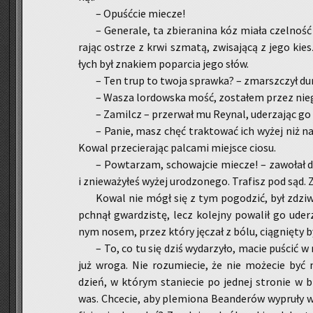
– Opuść­cie mie­cze!
– Ge­ne­ra­le, ta zbie­ra­ni­na kóz miała czel­ność
ra­jąc ostrze z krwi szma­tą, zwi­sa­ją­cą z jego kie
łych był zna­kiem po­par­cia jego słów.
– Ten trup to twoja spraw­ka? – zmarsz­czył du
– Wasza lor­dow­ska mość, zo­sta­łem przez nieg
– Za­milcz – prze­rwał mu Rey­nal, ude­rza­jąc go 
– Panie, masz chęć trak­to­wać ich wyżej niż nas
Kowal prze­cie­ra­jąc pal­ca­mi miej­sce ciosu.
– Po­wta­rzam, scho­waj­cie mie­cze! – za­wo­łał 
i znie­wa­ży­łeś wyżej uro­dzo­ne­go. Tra­fisz pod sąd. 
Kowal nie mógł się z tym po­go­dzić, był zdzi­wi
pchnął gwar­dzi­stę, lecz ko­lej­ny po­wa­lił go ude­
nym nosem, przez który ję­czał z bólu, cią­gnię­ty by
– To, co tu się dziś wy­da­rzy­ło, macie pu­ścić 
już wroga. Nie ro­zu­mie­cie, że nie mo­że­cie być nie
dzień, w któ­rym sta­nie­cie po jed­nej stro­nie w b
was. Chce­cie, aby ple­mio­na Be­an­de­rów wy­pru­ły 