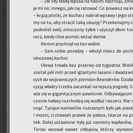
– Złe siły kładą łap­ska na twoim na­stro­ju, zmi
je mi nic in­ne­go, jak cię ra­to­wać. Co po­wiesz na
– krążą plot­ki, że ku­charz na­brał wpra­wy i jego stra
my na to, aby stra­cić taką oka­zję? Prze­ko­naj­my s
pod­niósł swój zmo­czo­ny tyłek i uży­czył dłoni to­
cerz, kiedy chce pomóc wstać damie.
He­rion prych­nął na ten widok.
– Sam sobie po­ra­dzę – wło­żył miecz do po­chwy
obo­zo­wej kuch­ni.
Ulewa trwa­ła bez prze­rwy od ty­go­dnia. Wiel­k
zo­stał pół mili przed igla­sty­mi la­sa­mi i dwa­dzie
cych do wo­jow­ni­czych ple­mion Be­an­de­rów. Dzia­ł
cy­zją wład­cy trze­ba za­cze­kać na lep­szą po­go­dę. 
wia się w gi­gan­tycz­nym pa­wi­lo­nie. Od­by­wa­ją­
czor­ne ha­ła­sy roz­cho­dzą się wzdłuż i wszerz. Nie 
snąć. Ty­sią­ce na­mio­tów roz­sia­nych było jak pia­
i możni, ci sta­wia­li pra­wie że pa­ła­ce, tka­cze na p
tek. Dalej usta­wio­ne były już na­mio­ty ka­pła­nów, 
Te­rias we­zwał nawet chło­pów, któ­rzy wy­rwa­ni