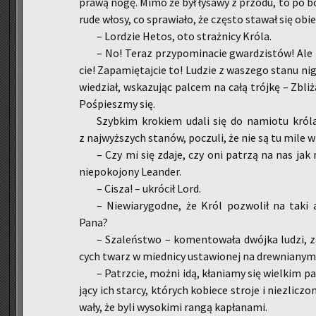
prawą nogę. Mimo że był ły­sa­wy z przo­du, to po bo
rude włosy, co spra­wia­ło, że czę­sto sta­wał się ob
– Lor­dzie Hetos, oto straż­ni­cy Króla.
– No! Teraz przy­po­mi­na­cie gwar­dzi­stów! Ale n
cie! Za­pa­mię­taj­cie to! Lu­dzie z wa­sze­go stanu 
wie­dział, wska­zu­jąc pal­cem na całą trój­kę – Zbli­
Po­śpiesz­my się.
Szyb­kim kro­kiem udali się do na­mio­tu króla
z naj­wyż­szych sta­nów, po­czu­li, że nie są tu mile wi
– Czy mi się zdaje, czy oni pa­trzą na nas jak n
nie­po­ko­jo­ny Le­an­der.
– Cisza! – ukró­cił Lord.
– Nie­wia­ry­god­ne, że Król po­zwo­lił na taki ab
Pana?
– Sza­leń­stwo – ko­men­to­wa­ła dwój­ka ludzi, za
cych twarz w mied­ni­cy usta­wio­nej na drew­nia­nym
– Pa­trz­cie, możni idą, kła­nia­my się wiel­kim p
ją­cy ich star­cy, któ­rych ko­bie­ce stro­je i nie­zli­c
wa­ły, że byli wy­so­ki­mi rangą ka­pła­na­mi.