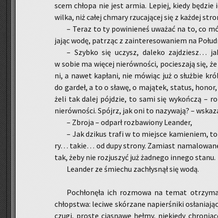
scem chło­pa nie jest armia. Le­piej, kiedy bę­dzie i
wilka, niż całej chma­ry rzu­ca­ją­cej się z każ­dej stro­
– Teraz to ty po­wi­nie­neś uwa­żać na to, co mó­
ja­jąc wodę, pa­trząc z za­in­te­re­so­wa­niem na Po­łu­
– Szyb­ko się uczysz, da­le­ko zaj­dziesz… j
w sobie ma wię­cej nie­rów­no­ści, po­cie­sza­ją się, że
ni, a nawet ka­pła­ni, nie mó­wiąc już o służ­bie kró­
do gar­deł, a to o sławę, o ma­ją­tek, sta­tus, hono
że­li tak dalej pój­dzie, to sami się wy­koń­czą – ro­
nie­rów­no­ści. Spójrz, jak oni to na­zy­wa­ją? – wska
– Zbro­ja – od­parł roz­ba­wio­ny Le­an­der,
– Jak dzi­kus trafi w to miej­sce ka­mie­niem, to 
ry… takie… od dupy stro­ny. Za­miast na­ma­lo­wa­nej
tak, żeby nie roz­ju­szyć już żad­ne­go in­ne­go stanu.
Le­an­der ze śmie­chu za­chły­snął się wodą.
Po­chło­nę­ła ich roz­mo­wa na temat otrzy­ma­
chłop­stwa: le­ci­we skó­rza­ne na­pier­śni­ki osła­nia­ją
czu­gi, pro­ste cia­sna­we hełmy, nie­kie­dy chro­nią