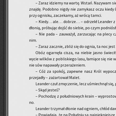
– Zaraz idzie­my na wartę. Wstań. Na­zy­wam się 
znaj­dę. Po­dob­no nigdy nie za­my­kasz oczu kiedy ś
przy ogni­sku, za­cze­ka­my, aż wrócą tamci.
– Kiedy… ale… do­brze… – od­rzekł Le­an­der z 
dło­nią, pró­bu­jąc dojść do sie­bie, po czym pod­niósł 
– Nie pada – za­uwa­żył, za­rzu­ca­jąc na plecy cz
nim.
– Zaraz za­cznie, zbliż się do ognia, ta noc jest
Obóz ogar­nę­ła cisza, na nie­bie jasno świe­cił k
wycie wil­ków z po­bli­skie­go lasu, ła­mią­ce się nie w
nie sów na­pa­wa­ły prze­ra­że­niem.
– Cóż za spo­kój, za­pew­ne nasz Król wy­po­
prze­ja­dły – za­żar­to­wał Malet.
Le­an­der czuł zmę­cze­nie, lecz uśmiech­nął się, pr
– Skąd je­steś?
– Po­cho­dzę z po­łu­dnio­wych krain – wy­pro­sto­
no.
Le­an­der trzy­mał dło­nie nad ogniem, chłód da
– Po­wia­da­ją, że na Po­łu­dniu są naj­pięk­niej­sze