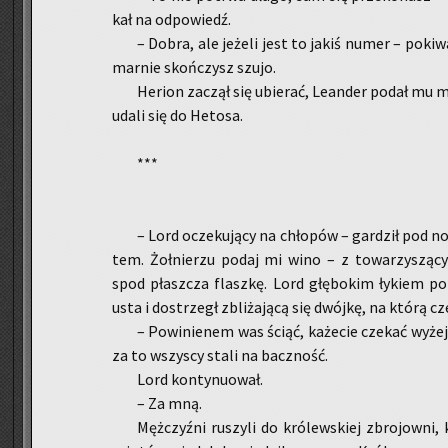
kał na od­po­wiedź.
– Dobra, ale je­że­li jest to jakiś numer – po­ki
mar­nie skoń­czysz szujo.
He­rion za­czął się ubie­rać, Le­an­der podał mu 
udali się do He­to­sa.
***
– Lord ocze­ku­ją­cy na chło­pów – gar­dził pod 
tem. Żoł­nie­rzu podaj mi wino – z to­wa­rzy­szą­
spod płasz­cza flasz­kę. Lord głę­bo­kim ły­kiem po­zb
usta i do­strzegł zbli­ża­ją­cą się dwój­kę, na którą cze
– Po­wi­nie­nem was ściąć, ka­że­cie cze­kać wyże
za to wszy­scy stali na bacz­ność.
Lord kon­ty­nu­ował.
– Za mną.
Męż­czyź­ni ru­szy­li do kró­lew­skiej zbro­jow­ni