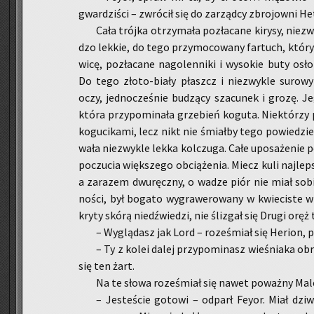
gwar­dzi­ści – zwró­cił się do za­rząd­cy zbro­jow­ni He
Cała trój­ka otrzy­ma­ła po­zła­ca­ne ki­ry­sy, nie­z
dzo lek­kie, do tego przy­mo­co­wa­ny far­tuch, który c
wi­cę, po­zła­ca­ne na­go­len­ni­ki i wy­so­kie buty osł
Do tego zło­to-bia­ły płaszcz i nie­zwy­kle su­ro­wy
oczy, jed­no­cze­śnie bu­dzą­cy sza­cu­nek i grozę. J
która przy­po­mi­na­ła grze­bień ko­gu­ta. Nie­któ­rzy p
ko­gu­ci­ka­mi, lecz nikt nie śmiał­by tego po­wie­dzie
wa­ła nie­zwy­kle lekka kol­czu­ga. Całe upo­sa­że­nie 
po­czu­cia więk­sze­go ob­cią­że­nia. Miecz kuli naj­lep­
a za­ra­zem dwu­ręcz­ny, o wadze piór nie miał sob
no­ści, był bo­ga­to wy­gra­we­ro­wa­ny w kwie­ci­ste
kry­ty skórą niedź­wie­dzi, nie śli­zgał się Drugi oręż
– Wy­glą­dasz jak Lord – ro­ze­śmiał się He­rion, p
– Ty z kolei dalej przy­po­mi­nasz wie­śnia­ka ob­
się ten żart.
Na te słowa ro­ze­śmiał się nawet po­waż­ny Male
– Je­ste­ście go­to­wi – od­parł Feyor. Miał dz