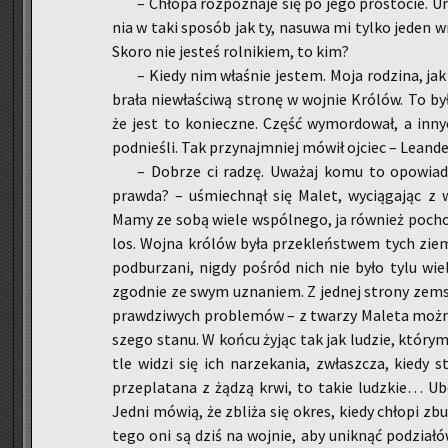
– Chło­pa roz­po­zna­je się po jego pro­sto­cie. Um
nia w taki spo­sób jak ty, na­su­wa mi tylko jeden wn
Skoro nie je­steś rol­ni­kiem, to kim?
– Kiedy nim wła­śnie je­stem. Moja ro­dzi­na, jak w
bra­ła nie­wła­ści­wą stro­nę w woj­nie Kró­lów. To b
że jest to ko­niecz­ne. Część wy­mor­do­wał, a in­n
pod­nie­śli. Tak przy­naj­mniej mówił oj­ciec – Le­an­d
– Do­brze ci radzę. Uwa­żaj komu to opo­wia­da
praw­da? – uśmiech­nął się Malet, wy­cią­ga­jąc z 
Mamy ze sobą wiele wspól­ne­go, ja rów­nież po­cho­
los. Wojna kró­lów była prze­kleń­stwem tych ziem.
pod­bu­rza­ni, nigdy po­śród nich nie było tylu wie
zgod­nie ze swym uzna­niem. Z jed­nej stro­ny ze­msta 
praw­dzi­wych pro­ble­mów – z twa­rzy Ma­le­ta można
sze­go stanu. W końcu żyjąc tak jak lu­dzie, któ­ry­mi
tle widzi się ich na­rze­ka­nia, zwłasz­cza, kiedy s
prze­pla­ta­na z żądzą krwi, to takie ludz­kie… Ubó­
Jedni mówią, że zbli­ża się okres, kiedy chło­pi zb
te­go oni są dziś na woj­nie, aby unik­nąć po­dzia­łó