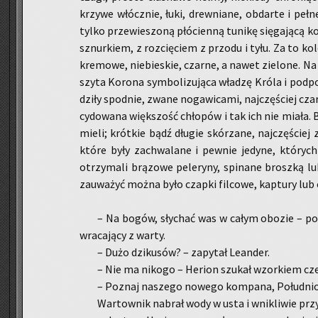
krzy­we włócz­nie, łuki, drew­nia­ne, ob­dar­te i pełn
tylko prze­wie­szo­ną płó­cien­ną tu­ni­kę się­ga­ją­cą
sznur­kiem, z roz­cię­ciem z przo­du i tyłu. Za to ko­
kre­mo­we, nie­bie­skie, czar­ne, a nawet zie­lo­ne. Na 
szy­ta Ko­ro­na sym­bo­li­zu­ją­ca wła­dzę Króla i pod
dzi­ły spodnie, zwane no­ga­wi­ca­mi, naj­czę­ściej czar
cy­do­wa­na więk­szość chło­pów i tak ich nie miała. B
mieli; krót­kie bądź dłu­gie skó­rza­ne, naj­czę­ściej 
które były za­chwa­la­ne i pew­nie je­dy­ne, któ­ryc
otrzy­ma­li brą­zo­we pe­le­ry­ny, spi­na­ne brosz­ką 
za­uwa­żyć można było czap­ki fil­co­we, kap­tu­ry lub 
– Na bogów, sły­chać was w całym obo­zie – po­
wra­ca­ją­cy z warty.
– Dużo dzi­ku­sów? – za­py­tał Le­an­der.
– Nie ma ni­ko­go – He­rion szu­kał wzor­kiem cze
– Po­znaj na­sze­go no­we­go kom­pa­na, Po­łu­dni
War­tow­nik na­brał wody w usta i wni­kli­wie przyj