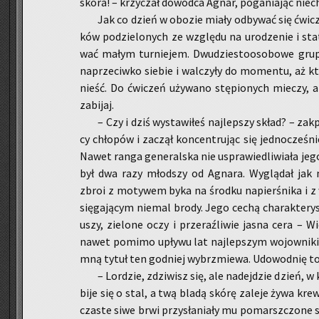
skóra! – krzy­czał do­wód­ca Agnar, po­ga­nia­jąc nie­c
Jak co dzień w obo­zie miały od­by­wać się ćwi­cz
ków po­dzie­lo­nych ze wzglę­du na uro­dze­nie i sta­t
wać małym tur­nie­jem. Dwu­dzie­sto­oso­bo­we grup
na­prze­ciw­ko sie­bie i wal­czy­ły do mo­men­tu, aż k
nieść. Do ćwi­czeń uży­wa­no stę­pio­nych mie­czy, a j
za­bi­jaj.
– Czy i dziś wy­sta­wi­łeś naj­lep­szy skład? – za
cy chło­pów i za­czął kon­cen­tru­jąc się jed­no­cze­śni
Nawet ranga ge­ne­ral­ska nie uspra­wie­dli­wia­ła jeg
był dwa razy młod­szy od Agna­ra. Wy­glą­dał jak m
zbroi z mo­ty­wem byka na środ­ku na­pier­śni­ka i z 
się­ga­ją­cym nie­mal brody. Jego cechą cha­rak­te­ry­st
uszy, zie­lo­ne oczy i prze­raź­li­wie jasna cera – W
nawet po­mi­mo upły­wu lat naj­lep­szym wo­jow­ni­ki
mną tytuł ten god­niej wy­brzmie­wa. Udo­wod­nię to 
– Lor­dzie, zdzi­wisz się, ale na­dej­dzie dzień, 
bi­je się o stal, a twą bladą skórę za­le­je żywa kre
cza­ste siwe brwi przy­sła­nia­ły mu po­marsz­czo­ne s