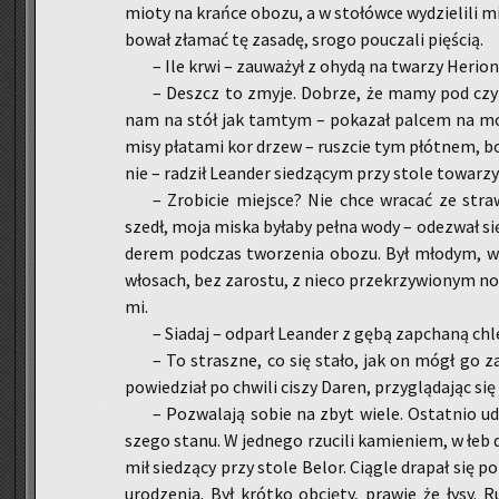
mio­ty na krań­ce obozu, a w sto­łów­ce wy­dzie­li­li mi
bo­wał zła­mać tę za­sa­dę, srogo po­ucza­li pię­ścią.
– Ile krwi – za­uwa­żył z ohydą na twa­rzy He­rion
– Deszcz to zmyje. Do­brze, że mamy pod czym 
nam na stół jak tam­tym – po­ka­zał pal­cem na mo­k
misy pła­ta­mi kor drzew – rusz­cie tym płót­nem, bo
nie – ra­dził Le­an­der sie­dzą­cym przy stole to­wa­rz
– Zro­bi­cie miej­sce? Nie chce wra­cać ze st
szedł, moja miska by­ła­by pełna wody – ode­zwał się 
de­rem pod­czas two­rze­nia obozu. Był mło­dym, wy
wło­sach, bez za­ro­stu, z nieco prze­krzy­wio­nym nos
mi.
– Sia­daj – od­parł Le­an­der z gębą za­pcha­ną ch
– To strasz­ne, co się stało, jak on mógł go 
po­wie­dział po chwi­li ciszy Daren, przy­glą­da­jąc się 
– Po­zwa­la­ją sobie na zbyt wiele. Ostat­nio uda
sze­go stanu. W jed­ne­go rzu­ci­li ka­mie­niem, w łeb
mił sie­dzą­cy przy stole Belor. Cią­gle dra­pał się po
uro­dze­nia. Był krót­ko ob­cię­ty, pra­wie że łysy. Ru