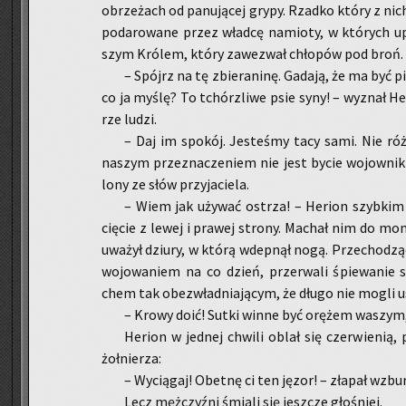
obrze­żach od pa­nu­ją­cej grypy. Rzad­ko który z nich m
po­da­ro­wa­ne przez wład­cę na­mio­ty, w któ­rych upy
szym Kró­lem, który za­we­zwał chło­pów pod broń.
– Spójrz na tę zbie­ra­ni­nę. Ga­da­ją, że ma być 
co ja myślę? To tchórz­li­we psie syny! – wy­znał He­
rze ludzi.
– Daj im spo­kój. Je­ste­śmy tacy sami. Nie róż­
na­szym prze­zna­cze­niem nie jest bycie wo­jow­ni­ki
lo­ny ze słów przy­ja­cie­la.
– Wiem jak uży­wać ostrza! – He­rion szyb­kim 
cię­cie z lewej i pra­wej stro­ny. Ma­chał nim do mo­m
uwa­żył dziu­ry, w którą wdep­nął nogą. Prze­cho­dzą­cy
wo­jo­wa­niem na co dzień, prze­rwa­li śpie­wa­nie s
chem tak obez­wład­nia­ją­cym, że długo nie mogli us
– Krowy doić! Sutki winne być orę­żem wa­szym, 
He­rion w jed­nej chwi­li oblał się czer­wie­nią
żoł­nie­rza:
– Wy­cią­gaj! Obe­tnę ci ten jęzor! – zła­pał wzbu­
Lecz męż­czyź­ni śmia­li się jesz­cze gło­śniej.