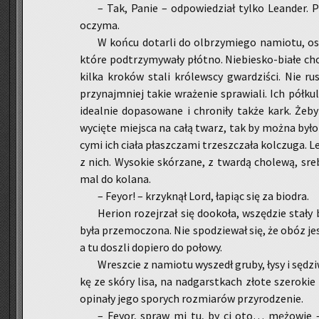
– Tak, Panie – od­po­wie­dział tylko Le­an­der. Po­
oczy­ma.
W końcu do­tar­li do ol­brzy­mie­go na­mio­tu, o
które pod­trzy­my­wa­ły płót­no. Nie­bie­sko-bia­łe ch
kilka kro­ków stali kró­lew­scy gwar­dzi­ści. Nie ru­s
przy­naj­mniej takie wra­że­nie spra­wia­li. Ich pół­k
ide­al­nie do­pa­so­wa­ne i chro­ni­ły także kark. Ż
wy­cię­te miej­sca na całą twarz, tak by można było r
cy­mi ich ciała płasz­cza­mi trzesz­cza­ła kol­czu­ga. 
z nich. Wy­so­kie skó­rza­ne, z twar­dą cho­le­wą, sre
mal do ko­la­na.
– Feyor! – krzyk­nął Lord, ła­piąc się za bio­dra.
He­rion ro­zej­rzał się do­oko­ła, wszę­dzie stały
była prze­mo­czo­na. Nie spo­dzie­wał się, że obóz je
a tu do­szli do­pie­ro do po­ło­wy.
Wresz­cie z na­mio­tu wy­szedł gruby, łysy i sę­dz
kę ze skóry lisa, na nad­garst­kach złote sze­ro­kie b
opi­na­ły jego spo­rych roz­mia­rów przy­ro­dze­nie.
– Feyor, spraw mi tu, by ci oto… mę­żo­wie – wy