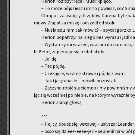
He­rion roz­ło­żył ręce i rzu­cił kpią­co.
– To może pój­dziesz i im to po­wiesz, co? Śmia
Chru­pot za­ci­śnię­tych zębów Da­re­na był zna­
mo­wy. Zła­pał za miskę i od­szedł od stołu.
– Mu­sia­łeś z nim tak mówić? – spy­tał gorz­ko Le
He­rion po­pa­trzył na niego bez wy­ra­zu i jadł da
– Wy­star­czy mi wra­żeń, wra­cam do na­mio­tu, i
le Belor, za­pie­ra­jąc się o blat stołu.
– Ja idę.
– Też pójdę.
– Cze­kaj­cie, wezmę stra­wę i pójdę z wami.
– Jak i ja gru­ba­sie – mó­wi­li po­zo­sta­li.
– Za­czy­na robić się ciem­no i my po­win­ni­śmy wr
jąc się wcze­śniej po nie­bie, na któ­rym wy­raź­nie b
He­rion ski­nął głową.
***
– Hej ty, obudź się, wsta­waj – usły­szał Le­an­de
– Ssso się dzie­ee-eeee-je? – se­ple­nił na w pół 