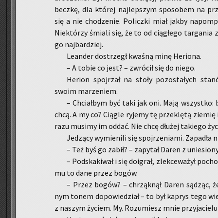
becz­kę, dla któ­rej naj­lep­szym spo­so­bem na prze­b
się a nie cho­dze­nie. Po­licz­ki miał jakby na­pom­p
Nie­któ­rzy śmia­li się, że to od cią­głe­go tar­ga­ni
go naj­bar­dziej.
Le­an­der do­strzegł kwa­śną minę He­rio­na.
– A tobie co jest? – zwró­cił się do niego.
He­rion spoj­rzał na stoły po­zo­sta­łych sta­
swoim ma­rze­niem.
– Chciał­bym być taki jak oni. Mają wszyst­ko: bo
chcą. A my co? Cią­gle ry­je­my tę prze­klę­tą zie­mi
razu mu­si­my im oddać. Nie chcę dłu­żej ta­kie­go ż
Je­dzą­cy wy­mie­ni­li się spoj­rze­nia­mi. Za­pa­dła 
– Też byś go zabił? – za­py­tał Daren z unie­sio­n
– Pod­ska­ki­wał i się do­igrał, zlek­ce­wa­żył po­cho
mu to dane przez bogów.
– Przez bogów? – chrząk­nął Daren są­dząc, że 
nym tonem do­po­wie­dział – to był ka­prys tego wie­p
z na­szym ży­ciem. My. Ro­zu­miesz mnie przy­ja­cie­lu