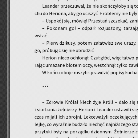
Le­an­der prze­czu­wał, że nie skoń­czy­ło­by się 
chu do He­rio­na, aby go uci­szyć. Pro­ble­my nie były
– Uspo­kój się, mówię! Prze­stań szcze­kać, zani
– Po­ko­nam go! – od­parł roz­ju­szo­ny, ta­rza­ją
wstać.
– Pierw dzi­ku­sy, potem za­ła­twisz swe urazy. D
go, pró­bu­jąc się nie ubru­dzić.
He­rion nieco ochło­nął. Czuł głód, więc łatwo prz
ra­jąc uma­za­ne bło­tem oczy, wes­tchnął tylko za­wie
W końcu oboje ru­szy­li spraw­dzić po­pi­sy ku­cha­
***
– Zdro­wie Króla! Niech żyje Król! – dało się sł
i sior­ba­nia żoł­nie­rzy. He­rion i Le­an­der usta­wi­li 
czas mi­ja­li ich zbroj­ni. Lek­ce­wa­ży­li ocze­ku­ją­c
lej­kę, co wy­raź­nie bu­dzi­ło nie­chęć naj­niż­sze­go 
przy­ty­ki były na po­rząd­ku dzien­nym. Żoł­nie­rze 