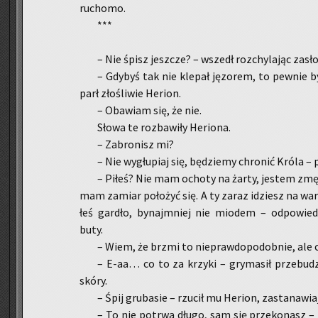
ru­cho­mo.
***
– Nie śpisz jesz­cze? – wszedł roz­chy­la­jąc za­sło
– Gdy­byś tak nie kle­pał ję­zo­rem, to pew­nie
parł zło­śli­wie He­rion.
– Oba­wiam się, że nie.
Słowa te roz­ba­wi­ły He­rio­na.
– Za­bro­nisz mi?
– Nie wy­głu­piaj się, bę­dzie­my chro­nić Króla – p
– Piłeś? Nie mam ocho­ty na żarty, je­stem zmę­c
mam za­miar po­ło­żyć się. A ty zaraz idziesz na wartę
łeś gar­dło, by­naj­mniej nie mio­dem – od­po­wie­dz
buty.
– Wiem, że brzmi to nie­praw­do­po­dob­nie, ale
– E-aa… co to za krzy­ki – gry­ma­sił prze­bu­d
skóry.
– Śpij gru­ba­sie – rzu­cił mu He­rion, za­sta­na­wia
– To nie po­trwa długo, sam się prze­ko­nasz – mó