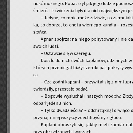
ność moż­ne­go. Po­pa­trzył jak jego lu­dzie pod­no­sz
śmierć. Te ćwi­cze­nia były dla nich naj­więk­szym p
– Je­dy­ne, co mnie może zdzi­wić, to ziem­nia­ki
ka, to do­brze, to cnota wier­ne­go kun­dla – ro­ze­ś
słoń­ca.
Agnar spoj­rzał na niego po­iry­to­wa­ny i nie da
swo­ich ludzi.
– Ustaw­cie się w sze­re­gu.
Do­szło do nich dwóch ka­pła­nów, odzia­nych w ni
któ­rych prze­bie­gał biały sze­ro­ki pas po­kry­ty wy­s
ca.
– Czci­god­ni ka­pła­ni – przy­wi­tał się z nimi u
twier­dzi­ły, prze­sta­ło padać.
– Bo­go­wie wy­słu­cha­li na­szych mo­dłów. Zło­ż
od­parł jeden z nich.
– Tylko dwa­dzie­ścia? – od­chrząk­nął drwią­co d
przy­naj­mniej wszy­scy zde­chli­by­śmy z głodu.
Ka­pła­ni ob­ru­szy­li się, jakby mieli za­miar na
przy obrzy­dzo­nych twa­rzach.