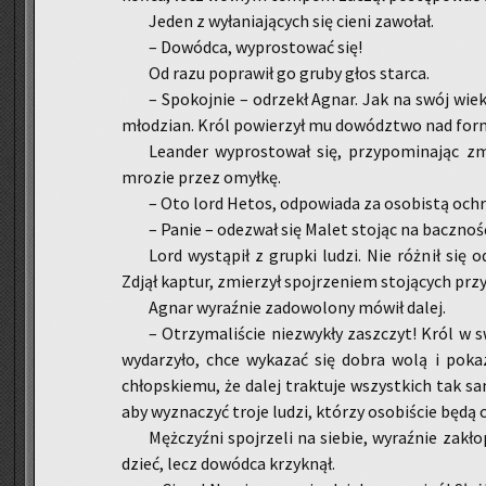
Jeden z wy­ła­nia­ją­cych się cieni za­wo­łał.
– Do­wód­ca, wy­pro­sto­wać się!
Od razu po­pra­wił go gruby głos star­ca.
– Spo­koj­nie – od­rzekł Agnar. Jak na swój wiek, 
mło­dzian. Król po­wie­rzył mu do­wódz­two nad for­
Le­an­der wy­pro­sto­wał się, przy­po­mi­na­jąc zm
mro­zie przez omył­kę.
– Oto lord Hetos, od­po­wia­da za oso­bi­stą ochr
– Panie – ode­zwał się Malet sto­jąc na bacz­noś
Lord wy­stą­pił z grup­ki ludzi. Nie róż­nił się 
Zdjął kap­tur, zmie­rzył spoj­rze­niem sto­ją­cych przy
Agnar wy­raź­nie za­do­wo­lo­ny mówił dalej.
– Otrzy­ma­li­ście nie­zwy­kły za­szczyt! Król w s
wy­da­rzy­ło, chce wy­ka­zać się dobra wolą i po­k
chłop­skie­mu, że dalej trak­tu­je wszyst­kich tak s
aby wy­zna­czyć troje ludzi, któ­rzy oso­bi­ście będą 
Męż­czyź­ni spoj­rze­li na sie­bie, wy­raź­nie za­kło
dzieć, lecz do­wód­ca krzyk­nął.