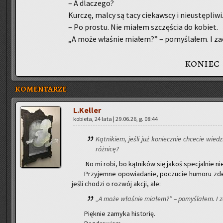
– A dla­cze­go?
Kur­czę, malcy są tacy cie­kaw­scy i nie­ustę­pli­wi
– Po pro­stu. Nie mia­łem szczę­ścia do ko­biet.
„A może wła­śnie mia­łem?” – po­my­śla­łem. I za­
koniec
KOMENTARZE
L.Keller
ko­bie­ta, 24 lata | 29.06.26, g. 08:44
Kąt­ni­kiem, jeśli już ko­niecz­nie chce­cie wie
róż­ni­cę?
No mi robi, bo kąt­ni­ków się jakoś spe­cjal­nie ni
Przy­jem­ne opo­wia­da­nie, po­czu­cie hu­mo­ru zd
jeśli cho­dzi o roz­wój akcji, ale:
„A może wła­śnie mia­łem?” – po­my­śla­łem. I z
Pięk­nie za­my­ka hi­sto­rię.