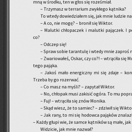
mną w środ­ku, ten w głos się ro­ze­śmiał.
– Trzy­masz w ter­ra­rium zwy­kłe­go kąt­ni­ka?
To wtedy do­wie­dzia­łem się, jak mnie lu­dzie na­z
– A co, nie mogę? – bro­nił się Wik­tor.
– Ma­lut­ki chło­pa­czek i ma­lut­ki pa­ją­czek. I
co?
– Od­czep się!
– Spraw sobie ta­ran­tu­lę i wtedy mnie za­proś n
– Zwa­rio­wa­łeś, Oskar, czy co?! – wtrą­ci­ła si
tego pa­ją­ka.
– Jakoś mało ener­gicz­ny mi się zdaje – kon­
Trze­ba by go ro­ze­rwać.
– Co masz na myśli? – za­py­tał Wik­tor.
– No, chło­pak musi za­ki­sić ogóra. To mu po­pr
– Fuj! – wtrą­ci­ła się znów Mo­ni­ka.
– Skąd wiesz, że to sa­miec? – zdzi­wił się Wik­to
– Jak rany, to mi się ho­dow­ca pa­ją­ków zna­laz
– Każdy głupi wie, że samce kąt­ni­ków są małe, jak n
Wi­dzi­cie, jak mnie na­zwał?