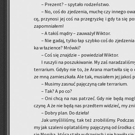
– Pre­zent? – spy­ta­ło ro­dzeń­stwo.
– No, coś do zje­dze­nia, muchę czy in­ne­go owa
cę, przy­no­si jej coś na prze­gryz­kę i gdy ta się po­s
za­po­mnia­łem!
– A takiś mądry – za­uwa­żył Wik­tor.
– Nie gadaj, tylko łap szyb­ko coś do zje­dze­ni
ka w ła­zien­ce? Mrów­ki?
– Coś się znaj­dzie – po­wie­dział Wik­tor.
I ru­szy­li na po­szu­ki­wa­nie. My zaś na­ra­dza­li­
ter­ra­rium. Gdyby nie to, że Arana mar­twi­ła się o
ze mną za­miesz­ka­ła. Ale tak, mu­sia­łem jej jako
– Mu­si­my za­snuć pa­ję­czy­ną całe ter­ra­rium.
– Tak? A po co?
– Oni chcą na nas pa­trzeć. Gdy nie będą mogli
czy­nę. A że nie będą nas przed­tem wi­dzieć, my zni
– Dobry plan. Do dzie­ła!
Jak umy­śli­li­śmy, tak też zro­bi­li­śmy. Pod­czas
my jak sza­le­ni opla­ta­li­śmy pa­ję­czy­ną od środ­ka c
się Mo­ni­ka, która stała w drzwiach i nie ba­wi­ła się