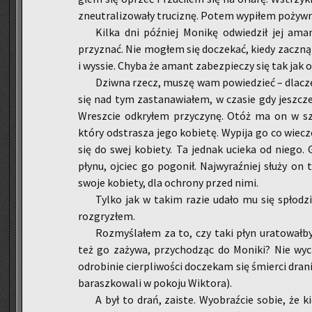
zneu­tra­li­zo­wa­ły tru­ci­znę. Potem wy­pi­łem po­żyw­
Kilka dni póź­niej Mo­ni­kę od­wie­dził jej am
przy­znać. Nie mo­głem się do­cze­kać, kiedy za­czną
i wy­ssie. Chyba że amant za­bez­pie­czy się tak jak oj­c
Dziw­na rzecz, muszę wam po­wie­dzieć – dla­cze­g
się nad tym za­sta­na­wia­łem, w cza­sie gdy jesz­c
Wresz­cie od­kry­łem przy­czy­nę. Otóż ma on w sza
który od­stra­sza jego ko­bie­tę. Wy­pi­ja go co wie­
się do swej ko­bie­ty. Ta jed­nak ucie­ka od niego.
płynu, oj­ciec go po­go­nił. Naj­wy­raź­niej służy 
swoje ko­bie­ty, dla ochro­ny przed nimi.
Tylko jak w takim razie udało mu się spło­dzić
roz­gry­złem.
Roz­my­śla­łem za to, czy taki płyn ura­to­wał­
też go za­ży­wa, przy­cho­dząc do Mo­ni­ki? Nie wy­
odro­bi­nie cier­pli­wo­ści do­cze­kam się śmier­ci dra­
ba­rasz­ko­wa­li w po­ko­ju Wik­to­ra).
A był to drań, za­iste. Wy­obraź­cie sobie, że k