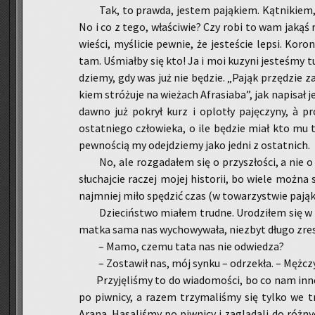
Tak, to praw­da, je­stem pa­ją­kiem. Kąt­ni­kiem, 
No i co z tego, wła­ści­wie? Czy robi to wam jakąś ró
wie­ści, my­śli­cie pew­nie, że je­ste­ście lepsi. Ko­ro
tam. Uśmiał­by się kto! Ja i moi ku­zy­ni je­ste­śmy 
dzie­my, gdy was już nie bę­dzie. „Pająk przę­dzie za­
kiem stró­żu­je na wie­żach Afra­sia­ba”, jak na­pi­sa
dawno już po­krył kurz i oplo­tły pa­ję­czy­ny, à 
ostat­nie­go czło­wie­ka, o ile bę­dzie miał kto mu
pew­no­ścią my odej­dzie­my jako jedni z ostat­nich.
No, ale roz­ga­da­łem się o przy­szło­ści, a nie
słu­chaj­cie ra­czej mojej hi­sto­rii, bo wiele można 
naj­mniej miło spę­dzić czas (w to­wa­rzy­stwie pa­ją­k
Dzie­ciń­stwo mia­łem trud­ne. Uro­dzi­łem się w tu
matka sama nas wy­cho­wy­wa­ła, nie­zbyt długo zresz­
– Mamo, czemu tata nas nie od­wie­dza?
– Zo­sta­wił nas, mój synku – od­rze­kła. – Męż­czy
Przy­ję­li­śmy to do wia­do­mo­ści, bo co nam in­n
po piw­ni­cy, a razem trzy­ma­li­śmy się tylko we tr
Arana. Ha­sa­li­śmy po piw­ni­cy i za­glą­da­li do róż