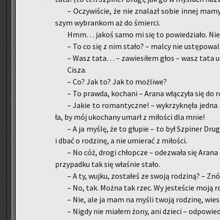
– Oczy­wi­ście, że nie zna­lazł sobie innej mamy. 
szym wy­bran­kom aż do śmier­ci.
Hmm… jakoś samo mi się to po­wie­dzia­ło. Nie 
– To co się z nim stało? – malcy nie ustę­po­wa­li
– Wasz tata… – za­wie­si­łem głos – wasz tata u
Cisza.
– Co? Jak to? Jak to moż­li­we?
– To praw­da, ko­cha­ni – Arana włą­czy­ła się do 
– Jakie to ro­man­tycz­ne! – wy­krzyk­nę­ła jedna
ła, by mój uko­cha­ny umarł z mi­ło­ści dla mnie!
– A ja myślę, że to głu­pie – to był Szpi­ner Drugi
i dbać o ro­dzi­nę, a nie umie­rać z mi­ło­ści.
– No cóż, drogi chłop­cze – ode­zwa­ła się Arana
przy­pad­ku tak się wła­śnie stało.
– A ty, wujku, zo­sta­łeś ze swoją ro­dzi­ną? – Znó
– No, tak. Można tak rzec. Wy je­ste­ście moją ro
– Nie, ale ja mam na myśli twoją ro­dzi­nę, wiesz
– Nigdy nie mia­łem żony, ani dzie­ci – od­po­wie­