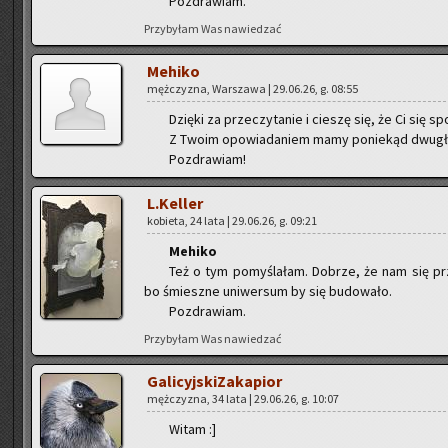
Po­zdra­wiam.
Przy­by­łam Was na­wie­dzać
Me­hi­ko
męż­czy­zna, War­sza­wa | 29.06.26, g. 08:55
Dzię­ki za prze­czy­ta­nie i cie­szę się, że Ci się sp
Z Twoim opo­wia­da­niem mamy po­nie­kąd dwu­g
Po­zdra­wiam!
L.Keller
ko­bie­ta, 24 lata | 29.06.26, g. 09:21
Me­hi­ko
Też o tym po­my­śla­łam. Do­brze, że nam się przy
bo śmiesz­ne uni­wer­sum by się bu­do­wa­ło.
Po­zdra­wiam.
Przy­by­łam Was na­wie­dzać
Ga­li­cyj­ski­Za­ka­pior
męż­czy­zna, 34 lata | 29.06.26, g. 10:07
Witam :]