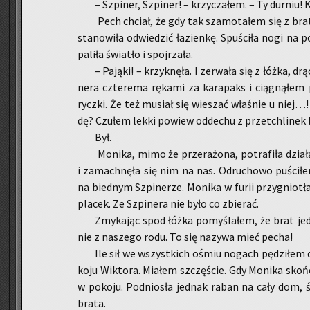
– Szpi­ner, Szpi­ner! – krzy­cza­łem. – Ty dur­niu!
Pech chciał, że gdy tak sza­mo­ta­łem się z bra­t
sta­no­wi­ła od­wie­dzić ła­zien­kę. Spu­ści­ła nogi na p
pa­li­ła świa­tło i spoj­rza­ła.
– Pa­ją­ki! – krzyk­nę­ła. I ze­rwa­ła się z łóżka, d
ne­ra czte­re­ma rę­ka­mi za ka­ra­paks i cią­gną­łem
rycz­ki. Że też mu­siał się wie­szać wła­śnie u niej…
dę? Czu­łem lekki po­wiew od­de­chu z prze­tchli­nek b
Był.
Mo­ni­ka, mimo że prze­ra­żo­na, po­tra­fi­ła dzia
i za­mach­nę­ła się nim na nas. Od­ru­cho­wo pu­ści­ł
na bied­nym Szpi­ne­rze. Mo­ni­ka w furii przy­gnio­tła 
pla­cek. Ze Szpi­ne­ra nie było co zbie­rać.
Zmy­ka­jąc spod łóżka po­my­śla­łem, że brat jed
nie z na­sze­go rodu. To się na­zy­wa mieć pecha!
Ile sił we wszyst­kich ośmiu no­gach pę­dzi­łem
ko­ju Wik­to­ra. Mia­łem szczę­ście. Gdy Mo­ni­ka skoń
w po­ko­ju. Pod­nio­sła jed­nak raban na cały dom, śc
brata.