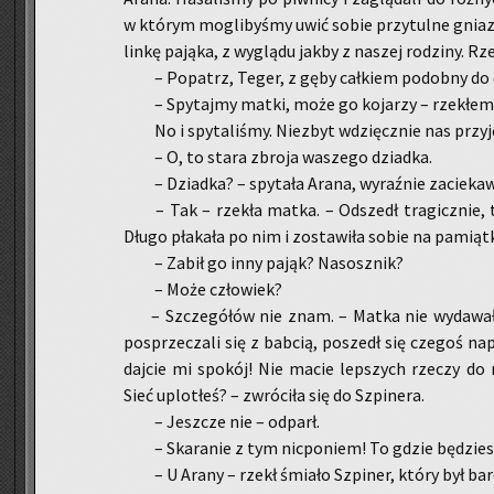
w któ­rym mo­gli­by­śmy uwić sobie przy­tul­ne gniaz
lin­kę pa­ją­ka, z wy­glą­du jakby z na­szej ro­dzi­ny. 
– Po­patrz, Teger, z gęby cał­kiem po­dob­ny do c
– Spy­taj­my matki, może go ko­ja­rzy – rze­kłem
No i spy­ta­li­śmy. Nie­zbyt wdzięcz­nie nas przy­ję­
– O, to stara zbro­ja wa­sze­go dziad­ka.
– Dziad­ka? – spy­ta­ła Arana, wy­raź­nie za­cie­ka­
– Tak – rze­kła matka. – Od­szedł tra­gicz­nie,
Długo pła­ka­ła po nim i zo­sta­wi­ła sobie na pa­miąt­
– Zabił go inny pająk? Na­sosz­nik?
– Może czło­wiek?
– Szcze­gó­łów nie znam. – Matka nie wy­da­wa­
po­sprze­cza­li się z bab­cią, po­szedł się cze­goś nap
daj­cie mi spo­kój! Nie macie lep­szych rze­czy do r
Sieć uplo­tłeś? – zwró­ci­ła się do Szpi­ne­ra.
– Jesz­cze nie – od­parł.
– Ska­ra­nie z tym nic­po­niem! To gdzie bę­dzie
– U Arany – rzekł śmia­ło Szpi­ner, który był bar­