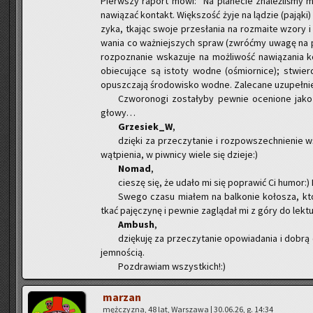
Pierw­szy ra­port mówi: “Na pla­ne­cie zna­leź­li­śm
na­wią­zać kon­takt. Więk­szość żyje na lą­dzie (pa­ją­ki)
zy­ka, tka­jąc swoje prze­sła­nia na roz­ma­ite wzory i
wa­nia co waż­niej­szych spraw (zwróć­my uwagę na pre
roz­po­zna­nie wska­zu­je na moż­li­wość na­wią­za­nia
obie­cu­ją­ce są isto­ty wodne (ośmior­ni­ce); stwier­dz
opusz­cza­ją śro­do­wi­sko wodne. Za­le­ca­ne uzu­peł­nie­
Czwo­ro­no­gi zo­sta­ły­by pew­nie oce­nio­ne jako 
głowy…
Grze­siek_W
,
dzię­ki za prze­czy­ta­nie i roz­po­wszech­nie­nie w
wąt­pie­nia, w piw­ni­cy wiele się dzie­je:)
Nomad
,
cie­szę się, że udało mi się po­pra­wić Ci humor:) D
Swego czasu mia­łem na bal­ko­nie ko­ło­sza, któr
tkać pa­ję­czy­nę i pew­nie za­glą­dał mi z góry do lek­tu
Am­bush
,
dzię­ku­ję za prze­czy­ta­nie opo­wia­da­nia i dobr
jem­no­ścią.
Po­zdra­wiam wszyst­kich!:)
ma­rzan
męż­czy­zna, 48 lat, War­sza­wa | 30.06.26, g. 14:34