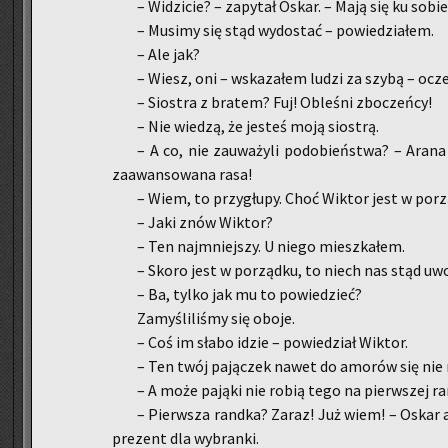
– Wi­dzi­cie? – za­py­tał Oskar. – Mają się ku sobie
– Mu­si­my się stąd wy­do­stać – po­wie­dzia­łem.
– Ale jak?
– Wiesz, oni – wska­za­łem ludzi za szybą – ocze­k
– Sio­stra z bra­tem? Fuj! Ob­le­śni zbo­czeń­cy!
– Nie wie­dzą, że je­steś moją sio­strą.
– A co, nie za­uwa­ży­li po­do­bień­stwa? – Arana
za­awan­so­wa­na rasa!
– Wiem, to przy­głu­py. Choć Wik­tor jest w po­rz
– Jaki znów Wik­tor?
– Ten naj­mniej­szy. U niego miesz­ka­łem.
– Skoro jest w po­rząd­ku, to niech nas stąd uwol
– Ba, tylko jak mu to po­wie­dzieć?
Za­my­śli­li­śmy się oboje.
– Coś im słabo idzie – po­wie­dział Wik­tor.
– Ten twój pa­ją­czek nawet do amo­rów się nie na
– A może pa­ją­ki nie robią tego na pierw­szej rand
– Pierw­sza rand­ka? Zaraz! Już wiem! – Oskar a
pre­zent dla wy­bran­ki.