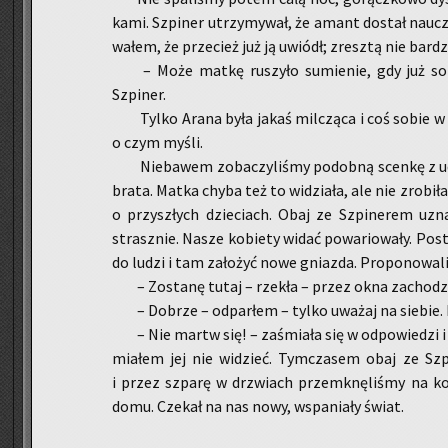
ka­mi. Szpi­ner utrzy­my­wał, że amant do­stał na­ucz
wa­łem, że prze­cież już ją uwiódł; zresz­tą nie bar­dzo
– Może matkę ru­szy­ło su­mie­nie, gdy już sobi
Szpi­ner.
Tylko Arana była jakaś mil­czą­ca i coś sobie w g
o czym myśli.
Nie­ba­wem zo­ba­czy­li­śmy po­dob­ną scen­kę z ud
brata. Matka chyba też to wi­dzia­ła, ale nie zro­bi­ła
o przy­szłych dzie­ciach. Obaj ze Szpi­ne­rem uzna­
strasz­nie. Nasze ko­bie­ty widać po­wa­rio­wa­ły. Po­st
do ludzi i tam za­ło­żyć nowe gniaz­da. Pro­po­no­wa­l
– Zo­sta­nę tutaj – rze­kła – przez okna za­cho­dzi
– Do­brze – od­par­łem – tylko uwa­żaj na sie­bie. 
– Nie martw się! – za­śmia­ła się w od­po­wie­dzi i
mia­łem jej nie wi­dzieć. Tym­cza­sem obaj ze Szp
i przez szpa­rę w drzwiach prze­mknę­li­śmy na ko­ry
domu. Cze­kał na nas nowy, wspa­nia­ły świat.