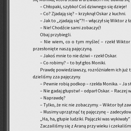
– Chło­pa­ki, szyb­ko! Coś dziw­ne­go się dzie­je!
– Co? Zja­da­ją się? – krzyk­nął Oskar z kuch­ni.
– Jak to „zja­da­ją się”?! – włą­czył się Wik­tor z ła
– Nie! Chodź­cie sami zo­ba­czyć!
Obaj przy­bie­gli.
– Nie wiem, co o tym my­śleć – rzekł Wik­tor pa­
prze­sło­nię­te naszą pa­ję­czy­ną.
– Jakoś mnie to nie dziwi – rzekł Oskar.
– Co ro­bi­my? – to był głos Mo­ni­ki.
Praw­dę po­wie­dziaw­szy, roz­róż­nia­łem ich już 
dzie­li­śmy zza pa­ję­czy­ny.
– Pew­nie robią pod­kop – rze­kła Mo­ni­ka. – Ja
– Nie gadaj głupstw! – od­parł Oskar. – Ra­czej w
– Na­praw­dę?
– Tylko, że nic nie zo­ba­czy­my. – Wik­tor był za­w
– Mu­si­my uprząt­nąć tę pa­ję­czy­nę – za­de­cy­do­
„Ha, ha, głu­pie lu­dzi­ki. Pa­jącz­ki was wy­ki­wa­ł
Za­cza­ili­śmy się z Araną przy wieku i cze­ka­li­śmy