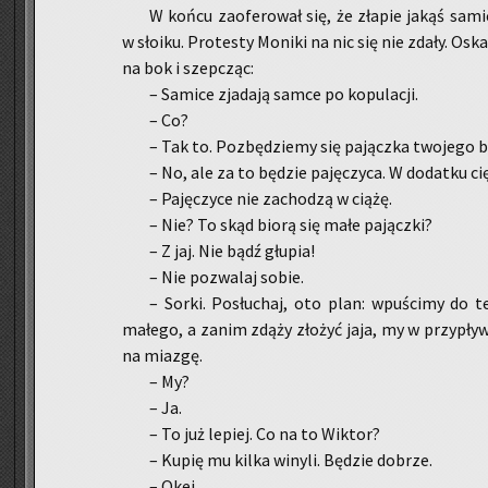
W końcu za­ofe­ro­wał się, że zła­pie jakąś sa­mi­
w sło­iku. Pro­te­sty Mo­ni­ki na nic się nie zdały. Oska
na bok i szep­cząc:
– Sa­mi­ce zja­da­ją samce po ko­pu­la­cji.
– Co?
– Tak to. Po­zbę­dzie­my się pa­jącz­ka two­je­go 
– No, ale za to bę­dzie pa­ję­czy­ca. W do­dat­ku cię
– Pa­ję­czy­ce nie za­cho­dzą w ciążę.
– Nie? To skąd biorą się małe pa­jącz­ki?
– Z jaj. Nie bądź głu­pia!
– Nie po­zwa­laj sobie.
– Sorki. Po­słu­chaj, oto plan: wpu­ści­my do ter
ma­łe­go, a zanim zdąży zło­żyć jaja, my w przy­pły­w
na mia­zgę.
– My?
– Ja.
– To już le­piej. Co na to Wik­tor?
– Kupię mu kilka wi­ny­li. Bę­dzie do­brze.
– Okej.