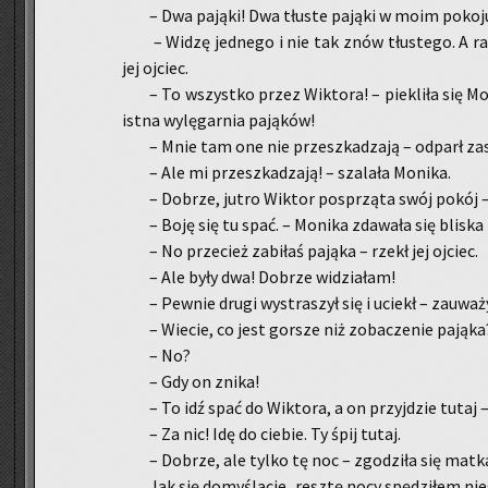
– Dwa pa­ją­ki! Dwa tłu­ste pa­ją­ki w moim po­ko­ju!
– Widzę jed­ne­go i nie tak znów tłu­ste­go. A 
jej oj­ciec.
– To wszyst­ko przez Wik­to­ra! – pie­kli­ła się M
istna wy­lę­gar­nia pa­ją­ków!
– Mnie tam one nie prze­szka­dza­ją – od­parł za­
– Ale mi prze­szka­dza­ją! – sza­la­ła Mo­ni­ka.
– Do­brze, jutro Wik­tor po­sprzą­ta swój pokój –
– Boję się tu spać. – Mo­ni­ka zda­wa­ła się bli­ska 
– No prze­cież za­bi­łaś pa­ją­ka – rzekł jej oj­ciec.
– Ale były dwa! Do­brze wi­dzia­łam!
– Pew­nie drugi wy­stra­szył się i uciekł – za­uwa­ży
– Wie­cie, co jest gor­sze niż zo­ba­cze­nie pa­ją­ka?
– No?
– Gdy on znika!
– To idź spać do Wik­to­ra, a on przyj­dzie tutaj 
– Za nic! Idę do cie­bie. Ty śpij tutaj.
– Do­brze, ale tylko tę noc – zgo­dzi­ła się matk
Jak się do­my­śla­cie, resz­tę nocy spę­dzi­łem ni