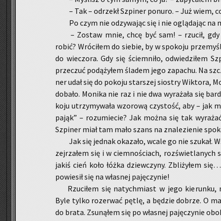
– Tak – od­rzekł Szpi­ner po­nu­ro. – Już wiem, 
Po czym nie od­zy­wa­jąc się i nie oglą­da­jąc na
– Zo­staw mnie, chcę być sam! – rzu­cił, gdy 
robić? Wró­ci­łem do sie­bie, by w spo­ko­ju prze­my­ś
do wie­czo­ra. Gdy się ściem­ni­ło, od­wie­dzi­łem Sz
prze­czuć po­dą­ży­łem śla­dem jego za­pa­chu. Na szczę
ner udał się do po­ko­ju star­szej sio­stry Wik­to­ra,
do­ba­ło. Mo­ni­ka nie raz i nie dwa wy­ra­ża­ła się b
ko­ju utrzy­my­wa­ła wzo­ro­wą czy­stość, aby – jak 
pająk” – ro­zu­mie­cie? Jak można się tak wy­ra­ża
Szpi­ner miał tam mało szans na zna­le­zie­nie spo­k
Jak się jed­nak oka­za­ło, wcale go nie szu­kał. W
zej­rza­łem się i w ciem­no­ściach, roz­świe­tla­nych 
jakiś cień koło łóżka dziew­czy­ny. Zbli­ży­łem się…
po­wie­sił się na wła­snej pa­ję­czy­nie!
Rzu­ci­łem się na­tych­miast w jego kie­run­ku, 
Byle tylko ro­ze­rwać pętlę, a bę­dzie do­brze. O m
do brata. Zsu­ną­łem się po wła­snej pa­ję­czy­nie obo