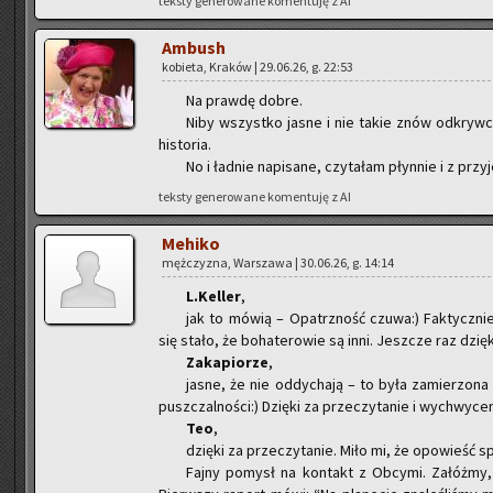
tek­sty ge­ne­ro­wa­ne ko­men­tu­ję z AI
Am­bush
ko­bie­ta, Kra­ków | 29.06.26, g. 22:53
Na praw­dę dobre.
Niby wszyst­ko jasne i nie takie znów od­kryw­cze
hi­sto­ria.
No i ład­nie na­pi­sa­ne, czy­ta­łam płyn­nie i z przy­
tek­sty ge­ne­ro­wa­ne ko­men­tu­ję z AI
Me­hi­ko
męż­czy­zna, War­sza­wa | 30.06.26, g. 14:14
L.Keller
,
jak to mówią – Opatrz­ność czuwa:) Fak­tycz­nie 
się stało, że bo­ha­te­ro­wie są inni. Jesz­cze raz dzię­
Za­ka­pio­rze
,
jasne, że nie od­dy­cha­ją – to była za­mie­rzo­na 
pusz­czal­no­ści:) Dzię­ki za prze­czy­ta­nie i wy­chwy­ce­
Teo
,
dzię­ki za prze­czy­ta­nie. Miło mi, że opo­wieść s
Fajny po­mysł na kon­takt z Ob­cy­mi. Za­łóż­my,