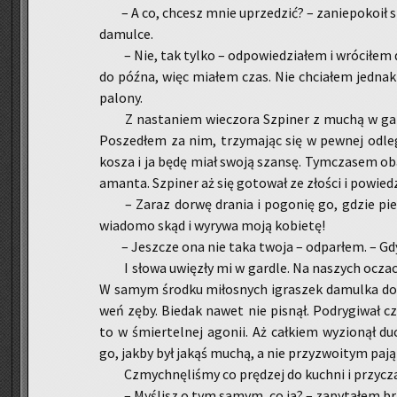
– A co, chcesz mnie uprze­dzić? – za­nie­po­ko­ił s
da­mul­ce.
– Nie, tak tylko – od­po­wie­dzia­łem i wró­ci­łem 
do późna, więc mia­łem czas. Nie chcia­łem jed­nak n
pa­lo­ny.
Z na­sta­niem wie­czo­ra Szpi­ner z muchą w gar­śc
Po­sze­dłem za nim, trzy­ma­jąc się w pew­nej od­le­gł
kosza i ja będę miał swoją szan­sę. Tym­cza­sem obaj
aman­ta. Szpi­ner aż się go­to­wał ze zło­ści i po­wie­dz
– Zaraz dorwę dra­nia i po­go­nię go, gdzie piep
wia­do­mo skąd i wy­ry­wa moją ko­bie­tę!
– Jesz­cze ona nie taka twoja – od­par­łem. – G
I słowa uwię­zły mi w gar­dle. Na na­szych oczac
W samym środ­ku mi­ło­snych igra­szek da­mul­ka do­rw
weń zęby. Bie­dak nawet nie pi­snął. Po­dry­gi­wał cza
to w śmier­tel­nej ago­nii. Aż cał­kiem wy­zio­nął duc
go, jakby był jakąś muchą, a nie przy­zwo­itym pa­ją
Czmych­nę­li­śmy co prę­dzej do kuch­ni i przy­cza
– My­ślisz o tym samym, co ja? – za­py­ta­łem br