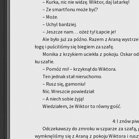
– Kurka, nic nie widzę. Wik­tor, daj la­tar­kę!
– Ze smart­fo­nu może być?
– Może.
– Uchyl bar­dziej.
– Jesz­cze nam… ożeż ty! Łap­cie je!
Ale było już za późno. Razem z Araną wy­strze­li
ło­gę i pu­ści­li­śmy się bie­giem za szafę.
Mo­ni­ka z krzy­kiem ucie­kła z po­ko­ju. Oskar od
ku sza­fie.
– Pomóż mi! – krzyk­nął do Wik­to­ra.
Ten jed­nak stał nie­ru­cho­mo.
– Rusz się, ga­mo­niu!
Nic. Wresz­cie po­wie­dział:
– A niech sobie żyją!
Wie­dzia­łem, że Wik­tor to równy gość.
4: I znów piw­
Od­cze­kaw­szy do zmro­ku w szpa­rze za szafą, g
wy­mknę­li­śmy się z Araną z po­ko­ju Wik­to­ra i ru­szy