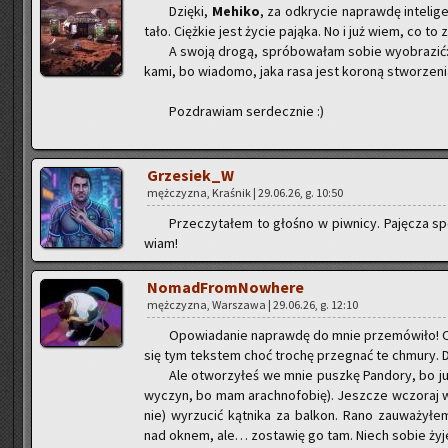
Dzię­ki,
Me­hi­ko
, za od­kry­cie na­praw­dę in­te­li­
ta­ło. Cięż­kie jest życie pa­ją­ka. No i już wiem, co to 
A swoją drogą, spró­bo­wa­łam sobie wy­obra­zić: lą
ka­mi, bo wia­do­mo, jaka rasa jest ko­ro­ną stwo­rze­
Po­zdra­wiam ser­decz­nie :)
Grze­siek_W
męż­czy­zna, Kra­śnik | 29.06.26, g. 10:50
Prze­czy­ta­łem to gło­śno w piw­ni­cy. Pa­ję­cza 
wiam!
No­mad­From­No­whe­re
męż­czy­zna, War­sza­wa | 29.06.26, g. 12:10
Opo­wia­da­nie na­praw­dę do mnie prze­mó­wi­ło! 
się tym tek­stem choć tro­chę prze­gnać te chmu­ry. Dz
Ale otwo­rzy­łeś we mnie pusz­kę Pan­do­ry, bo już
wy­czyn, bo mam arach­no­fo­bię). Jesz­cze wczo­raj w
nie) wy­rzu­cić kąt­ni­ka za bal­kon. Rano za­uwa­ży­łe
nad oknem, ale… zo­sta­wię go tam. Niech sobie żyje.