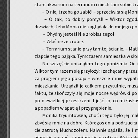
stare akwa­rium na ter­ra­rium i niech tam sobie trz
– O nie, trze­ba go zabić! – sprze­ci­wi­ła się Mo­ni
– O tak, to dobry po­mysł! – Wik­tor zgo­dz
drzwiach, żeby Monia nie za­glą­da­ła do mo­je­go po­k
– Ohyd­ny je­steś! Nie zro­bisz tego!
– Wła­śnie że zro­bię.
– Ter­ra­rium sta­nie przy tam­tej ścia­nie. – Ma
złap­cie tego pa­ją­ka. Tym­cza­sem za­miesz­ka w sło­
Na szczę­ście unik­ną­łem tego po­ni­że­nia. Od t
Wik­tor tym razem się przy­ło­żył i za­chę­ca­ny przez 
za pro­giem jego po­ko­ju – wresz­cie mnie wy­pa­tr
miesz­ka­nia. Urzą­dził je cał­kiem przy­tul­nie, mus
faktu, że skoń­czy­ły się moje nocne wę­drów­ki p
po nie­wiel­kiej prze­strze­ni. I jeść to, co mi ła­ska­
a po­pa­dłem w apa­tię i przy­gnę­bie­nie.
Mo­ni­ka try­um­fo­wa­ła, choć i tego było jej ma
zbyć się mnie na dobre. Któ­re­goś dnia pod­rzu­ci­ła 
cie za­tru­tą Mu­cho­zo­lem. Na­iw­nie są­dzi­ła, że
głem się oprzeć i rzu­ci­łem się na ofia­rę. Wstrzyk