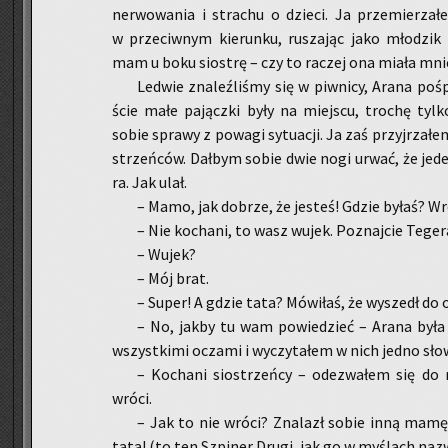
ner­wo­wa­nia i stra­chu o dzie­ci. Ja prze­mie­rza
w prze­ciw­nym kie­run­ku, ru­sza­jąc jako mło­dzik 
mam u boku sio­strę – czy to ra­czej ona miała mnie,
Le­d­wie zna­leź­li­śmy się w piw­ni­cy, Arana po
ście małe pa­jącz­ki były na miej­scu, tro­chę tylko
sobie spra­wy z po­wa­gi sy­tu­acji. Ja zaś przyj­rza­łe
strzeń­ców. Dał­bym sobie dwie nogi urwać, że jeden
ra. Jak ulał.
– Mamo, jak do­brze, że je­steś! Gdzie byłaś? Wró
– Nie ko­cha­ni, to wasz wujek. Po­znaj­cie Te­ge­r
– Wujek?
– Mój brat.
– Super! A gdzie tata? Mó­wi­łaś, że wy­szedł do 
– No, jakby tu wam po­wie­dzieć – Arana była 
wszyst­ki­mi ocza­mi i wy­czy­ta­łem w nich jedno s
– Ko­cha­ni sio­strzeń­cy – ode­zwa­łem się do
wróci.
– Jak to nie wróci? Zna­lazł sobie inną mamę?
tata! (to ten Szpi­ner Drugi, jak go w my­ślach na­z