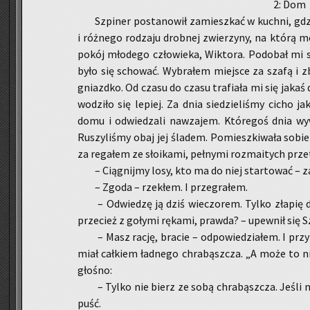
2: Dom
Szpi­ner po­sta­no­wił za­miesz­kać w kuch­ni, gdz
i róż­ne­go ro­dza­ju drob­nej zwie­rzy­ny, na którą 
pokój mło­de­go czło­wie­ka, Wik­to­ra. Po­do­bał mi 
było się scho­wać. Wy­bra­łem miej­sce za szafą i z
gniazd­ko. Od czasu do czasu tra­fia­ła mi się jakaś 
wo­dzi­ło się le­piej. Za dnia sie­dzie­li­śmy cicho ja
domu i od­wie­dza­li na­wza­jem. Któ­re­goś dnia wy­wę
Ru­szy­li­śmy obaj jej śla­dem. Po­miesz­ki­wa­ła sobie
za re­ga­łem ze sło­ika­mi, peł­ny­mi roz­ma­itych prze
– Cią­gnij­my losy, kto ma do niej star­to­wać – za
– Zgoda – rze­kłem. I prze­gra­łem.
– Od­wie­dzę ją dziś wie­czo­rem. Tylko zła­pię 
prze­cież z go­ły­mi rę­ka­mi, praw­da? – upew­nił się S
– Masz rację, bra­cie – od­po­wie­dzia­łem. I pr
miał cał­kiem ład­ne­go chra­bąsz­cza. „A może to ni
gło­śno:
– Tylko nie bierz ze sobą chra­bąsz­cza. Jeśli n
puść.