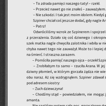
– To zdra­da pa­mię­ci na­sze­go taty! – rzekł.
– Prze­cież nawet go nie zna­łeś – za­uwa­ży­łem.
– Nie szko­dzi. I tak jest moim ido­lem. Kie­dyś 
Szpi­ner chciał coś jesz­cze dodać, gdy nagle Aran
– Patrz!
Od­wró­ci­li­śmy wzrok ze Szpi­ne­rem i spoj­rze
z prze­ra­że­nia. Dzia­ło się coś dziw­ne­go i okrop­
szek matka nagle chwy­ci­ła za­lot­ni­ka i wbiła w n
chyba nawet tego nie za­uwa­żył. Może to i le­piej d
na śmierć. I strasz­na za­ra­zem.
– Po­mści­ła pa­mięć na­sze­go ojca – orzekł Szpi­
– Zro­bi­ła­bym to samo – rzu­ci­ła Arana. W jej 
dziw­ny pło­mień, w któ­rym go­rza­ła żądza nie w
obu naraz. Aż się wzdry­gną­łem. Szpi­ner zda­wał 
pod ad­re­sem sio­stry:
– Zuch dziew­czy­na!
– Chodź­my stąd – po­wie­dzia­łem, nie mogąc 
aman­ta.
Nie spa­li­śmy potem całą noc, go­rącz­ko­wo dys