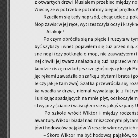
z otwar­tych drzwi. Mu­sia­łem prze­biec mię­dzy no­g
Wie­cie, że w po­trze­bie po­tra­fi­my bie­gać pręd­ko. 
Rzu­ci­łem się tedy na­przód, chcąc uciec z po­ko­
Mop za­wisł w jej ręce, wy­trzesz­czy­ła oczy i krzyk­nę
– Ata­ku­je!
Po czym ob­ró­ci­ła się na pię­cie i ru­szy­ła w t
być szyb­szy i wnet po­ja­wi­łem się tuż przed nią. Z
sne nogi (czy po­tknę­ła o mop, nie za­uwa­ży­łem) i 
nej chwi­li jej twarz zna­la­zła się tuż na­prze­ciw m
kun­dzie ciszę roz­darł jesz­cze gło­śniej­szy krzyk Mo­n
jąc rę­ka­mi za­wa­dzi­ła o szaf­kę z pły­ta­mi brata (go
le czy jak je tam zwą). Szaf­ka prze­wró­ci­ła się, roz­
ka wpa­dła w drzwi, nie­mal wy­wa­la­jąc je z fu­try­n
i uni­ka­jąc spa­da­ją­cych na mnie płyt, od­sko­czy­ł
stwy przy ścia­nie i wci­sną­łem się w jakąś szpa­rę. 
Po szko­le wró­cił Wik­tor i mię­dzy ro­dzeń­
awan­tu­ry. Wik­tor bia­dał nad znisz­czo­ny­mi pły­ta­m
jów i ho­dow­ców pa­ją­ków. Wresz­cie wkro­czy­ła ich 
– Skoro Wik­tor ma być ho­dow­cą pa­ją­ków, to n