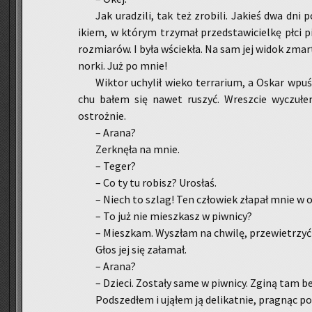
Jak ura­dzi­li, tak też zro­bi­li. Ja­kieś dwa dni
ikiem, w któ­rym trzy­mał przed­sta­wi­ciel­kę płci p
roz­mia­rów. I była wście­kła. Na sam jej widok zmar
norki. Już po mnie!
Wik­tor uchy­lił wieko ter­ra­rium, a Oskar wpu­
chu bałem się nawet ru­szyć. Wresz­cie wy­czu­łem
ostroż­nie.
– Arana?
Zer­k­nę­ła na mnie.
– Teger?
– Co ty tu ro­bisz? Uro­słaś.
– Niech to szlag! Ten czło­wiek zła­pał mnie w o
– To już nie miesz­kasz w piw­ni­cy?
– Miesz­kam. Wy­szłam na chwi­lę, prze­wie­trzyć 
Głos jej się za­ła­mał.
– Arana?
– Dzie­ci. Zo­sta­ły same w piw­ni­cy. Zginą tam 
Pod­sze­dłem i ują­łem ją de­li­kat­nie, pra­gnąc po­