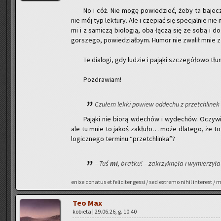
No i cóż. Nie mogę po­wie­dzieć, żeby ta ba­jecz­
nie mój typ lek­tu­ry. Ale i cze­piać się spe­cjal­nie n
mi i z sa­mi­czą bio­lo­gią, oba łączą się ze sobą i do­c
gor­sze­go, po­wie­dział­bym. Humor nie zwa­lił mnie z 
Te dia­lo­gi, gdy lu­dzie i pa­ją­ki szcze­gó­ło­wo t
Po­zdra­wiam!
Czu­łem lekki po­wiew od­de­chu z prze­tchli­ne
Pa­ją­ki nie biorą wde­chów i wy­de­chów. Oczy­wi­ś
ale tu mnie to jakoś za­kłu­ło… może dla­te­go, że to
lo­gicz­ne­go ter­mi­nu “prze­tchlin­ka”?
– Tuś
mi
, brat­ku! – za­krzyk­nę­ła i wy­mie­rzy­ł
enixe co­na­tus et fe­li­ci­ter gessi / sed extre­mo nihil in­te­res
Teo Max
ko­bie­ta | 29.06.26, g. 10:40