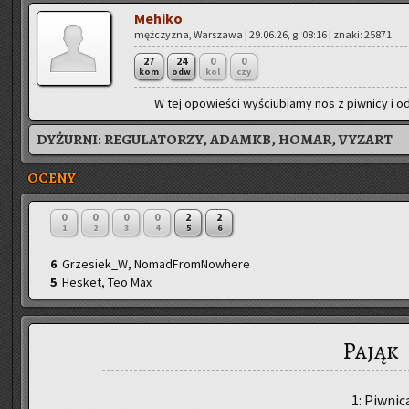
Me­hi­ko
męż­czy­zna, War­sza­wa | 29.06.26, g. 08:16 | znaki: 25871
27
24
0
0
kom
odw
kol
czy
W tej opo­wie­ści wy­ściu­bia­my nos z piw­ni­cy i 
DYŻURNI:
REGULATORZY, ADAMKB, HOMAR, VYZART
OCENY
0
0
0
0
2
2
1
2
3
4
5
6
6
: Grzesiek_W, NomadFromNowhere
5
: Hesket, Teo Max
Pająk
1: Piw­ni­c