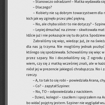
– Sta­now­czo od­ra­dzam! – Matka wy­da­wa­ła się
– Dla­cze­go?
– Ko­bie­ty nie są do­brym to­wa­rzy­stwem dla 
kich jak wy zgi­nę­ło przez płeć pięk­ną.
– No, ale chyba sióstr to nie do­ty­czy? – Szpi­ne
– Le­piej dmu­chać na zimne – skwi­to­wa­ła mat
Idź­cie już i nie po­ka­zuj­cie się tu do jutra. Spo­dzie
Za­bra­li­śmy się więc, wie­dząc już, że na świe
dla nas ją trzy­ma. Nie mo­gli­śmy jed­nak po­zbyć 
któ­re­go się spo­dzie­wa­ła. Scho­wa­li­śmy się więc w 
przez szpa­ry. No i do­cze­ka­li­śmy się. Z ogro­du
wiem, czy się z matką wcze­śniej znali, ale w każ­dy
niósł jej w pre­zen­cie ja­kie­goś chra­bąsz­cza. No i z
rze­czy.
– A, to tak to się robi – po­wie­dzia­ła Arana, chyb
– Co? – za­py­tał Szpi­ner.
– No, TO – od­po­wie­dzia­ła z na­ci­skiem.
– Dzie­ci, ko­le­go! – rzu­ci­łem i spoj­rza­łem na A
bo widać po­jęt­ny je­stem. Szpi­ner nie wy­glą­dał ws