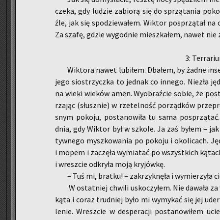
czeka, gdy lu­dzie za­bio­rą się do sprzą­ta­nia po­ko
źle, jak się spo­dzie­wa­łem. Wik­tor po­sprzą­tał na 
Za szafę, gdzie wy­god­nie miesz­ka­łem, nawet nie z
3: Ter­ra­r
Wik­to­ra nawet lu­bi­łem. Dba­łem, by żadne in­se
jego sio­strzycz­ka to jed­nak co in­ne­go. Nie­zła jęd
na wieki wie­ków amen. Wy­obraź­cie sobie, że po­sta
rza­jąc (słusz­nie) w rze­tel­ność po­rząd­ków prze­
snym po­ko­ju, po­sta­no­wi­ła tu sama po­sprzą­ta
dnia, gdy Wik­tor był w szko­le. Ja zaś byłem – jak
tyw­ne­go mysz­ko­wa­nia po po­ko­ju i oko­li­cach. J
i mopem i za­czę­ła wy­mia­tać po wszyst­kich ką­tach, 
i wresz­cie od­kry­ła moją kry­jów­kę.
– Tuś mi, brat­ku! – za­krzyk­nę­ła i wy­mie­rzy­ł
W ostat­niej chwi­li usko­czy­łem. Nie da­wa­ła za 
kąta i coraz trud­niej było mi wy­my­kać się jej ude
le­nie. Wresz­cie w de­spe­ra­cji po­sta­no­wi­łem ucie