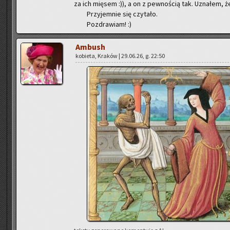
za ich mię­sem :)), a on z pew­no­ścią tak. Uzna­łem, ż
Przy­jem­nie się czy­ta­ło.
Po­zdra­wiam! :)
Am­bush
ko­bie­ta, Kra­ków | 29.06.26, g. 22:50