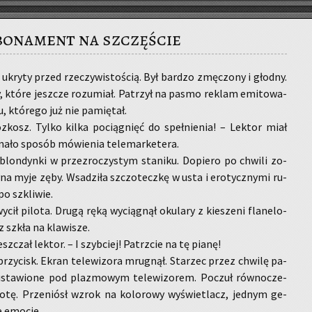
bonament na szczęście
u, ukry­ty przed rze­czy­wi­sto­ścią. Był bar­dzo zmę­czo­ny i głod­ny.
y, które jesz­cze ro­zu­miał. Pa­trzył na pasmo re­klam emi­to­wa­
 któ­re­go już nie pa­mię­tał.
­kosz. Tylko kilka po­cią­gnięć do speł­nie­nia! – Lek­tor miał
na­ło spo­sób mó­wie­nia te­le­mar­ke­te­ra.
blon­dyn­ki w prze­zro­czy­stym sta­ni­ku. Do­pie­ro po chwi­li zo­
y­na myje zęby. Wsa­dzi­ła szczo­tecz­kę w usta i ero­tycz­ny­mi ru­
po szkli­wie.
­cił pi­lo­ta. Drugą ręką wy­cią­gnął oku­la­ry z kie­sze­ni fla­ne­lo­
z szkła na kla­wi­sze.
z­czał lek­tor. – I szyb­ciej! Pa­trz­cie na tę pianę!
 przy­cisk. Ekran te­le­wi­zo­ra mru­gnął. Sta­rzec przez chwi­lę pa­
 usta­wio­ne pod pla­zmo­wym te­le­wi­zo­rem. Po­czuł rów­no­cze­
o­tę. Prze­niósł wzrok na ko­lo­ro­wy wy­świe­tlacz, jed­nym ge­
e emo­cje.