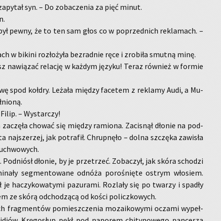
­py­tał syn. – Do zo­ba­cze­nia za pięć minut.
n.
 był pewny, że to ten sam głos co w po­przed­nich re­kla­mach. –
ch w bi­ki­ni roz­ło­ży­ła bez­rad­nie ręce i zro­bi­ła smut­ną minę.
sz na­wią­zać re­la­cję w każ­dym ję­zy­ku! Teraz rów­nież w for­mie
owę spod koł­dry. Le­ża­ła mię­dzy fa­ce­tem z re­kla­my Audi, a Mu­
­nio­ną.
Filip. – Wy­star­czy!
 za­czę­ła cho­wać się mię­dzy ra­mio­na. Za­ci­snął dło­nie na pod­
ta naj­sze­rzej, jak po­tra­fił. Chrup­nę­ło – dolna szczę­ka za­wi­sła
żu­chwo­wych.
. Pod­niósł dło­nie, by je prze­trzeć. Zo­ba­czył, jak skóra scho­dzi
i­na­ły seg­men­to­wa­ne od­nó­ża po­ro­śnię­te ostrym wło­siem.
ł je ha­czy­ko­wa­ty­mi pa­zu­ra­mi. Roz­la­ły się po twa­rzy i spa­dły
zem ze skórą od­cho­dzą­cą od kości po­licz­ko­wych.
ch frag­men­tów po­miesz­cze­nia mo­zai­ko­wy­mi ocza­mi wy­peł­
i­diów. Krę­go­słup pękł pod na­po­rem chi­ty­no­we­go pan­ce­rza