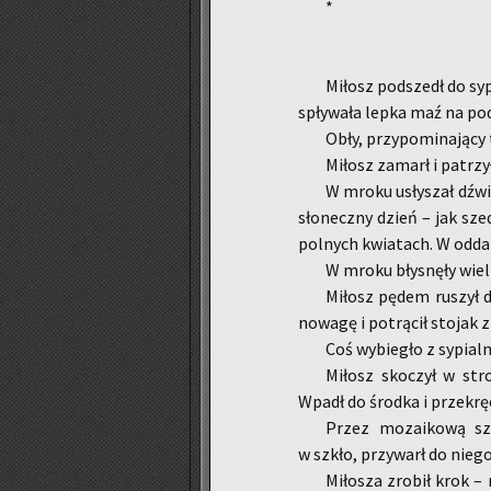
*
Mi­łosz pod­szedł do sy­p
spły­wa­ła lepka maź na pod­
Obły, przy­po­mi­na­ją­cy
Mi­łosz za­marł i pa­trz
W mroku usły­szał dźwięk
sło­necz­ny dzień – jak sze
po­lnych kwia­tach. W od­da­l
W mroku bły­snę­ły wiel
Mi­łosz pędem ru­szył do
no­wa­gę i po­trą­cił sto­jak 
Coś wy­bie­gło z sy­pial­n
Mi­łosz sko­czył w stro
Wpadł do środ­ka i prze­krę
Przez mo­zai­ko­wą sz
w szkło, przy­warł do niego i
Mi­ło­sza zro­bił krok –