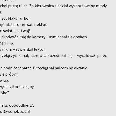
e­chał pustą ulicą. Za kie­row­ni­cą sie­dział wy­spor­to­wa­ny młody
u.
­się­cy Maks Turbo!
y­ślał, że to ten sam lek­tor.
m świat jest twój!
Audi od­wró­cił się do ka­me­ry – uśmie­chał się drwią­co.
ął Filip.
 nikim – stwier­dził lek­tor.
ze­łą­czyć kanał, kie­row­ca ro­ze­śmiał się i wy­ce­lo­wał palec
lip pod­niósł apa­rat. Prze­cią­gnął pal­cem po ekra­nie.
dwie próby”.
e raz.
wy­ce­dził przez zęby.
róba”.
bierz, oooood­bierz”.
n. Dzwo­nek ucichł.