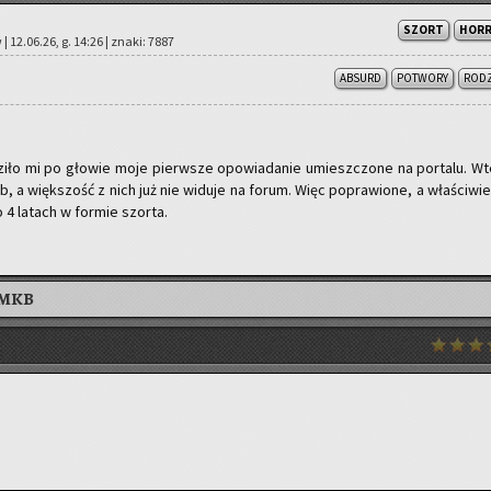
SZORT
HOR
| 12.06.26, g. 14:26 | znaki: 7887
ABSURD
POTWORY
ROD
­ło mi po gło­wie moje pierw­sze opo­wia­da­nie umiesz­czo­ne na por­ta­lu. W
ób, a więk­szość z nich już nie wi­du­je na forum. Więc po­pra­wio­ne, a wła­ści­wie
 4 la­tach w for­mie szor­ta.
AMKB