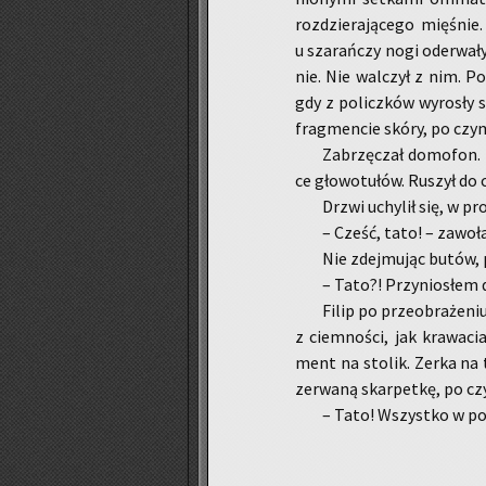
roz­dzie­ra­ją­ce­go mię­śnie
u sza­rań­czy nogi ode­rwa­ły 
nie. Nie wal­czył z nim. Po­z
gdy z po­licz­ków wy­ro­sły s
frag­men­cie skóry, po czy
Za­brzę­czał do­mo­fon. 
ce gło­wo­tu­łów. Ru­szył do 
Drzwi uchy­lił się, w pro
– Cześć, tato! – za­wo­ła
Nie zdej­mu­jąc butów, 
– Tato?! Przy­nio­słem 
Filip po prze­obra­że­niu
z ciem­no­ści, jak kra­wa­ci
ment na sto­lik. Zerka na te­
ze­rwa­ną skar­pet­kę, po c
– Tato! Wszyst­ko w po­