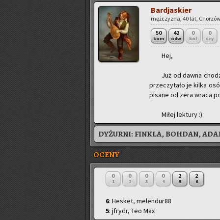
Bar­dja­skier
męż­czy­zna, 40 lat, Cho­rzów 
50
42
0
0
kom
odw
kol
czy
Hej,
Już od dawna cho­dzi
prze­czy­ta­ło je kilka os
pi­sa­ne od zera wraca po
Miłej lek­tu­ry :)
DYŻURNI:
FINKLA, BOHDAN, AD
OCENY
0
0
0
0
2
2
1
2
3
4
5
6
6
: Hesket, melendur88
5
: jfrydr, Teo Max