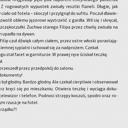
. Z ro­go­wa­tych wy­pu­stek zwi­sa­ły reszt­ki fla­ne­li. Dłu­gie, jak
ciało od fo­te­la – sko­czył i przy­lgnął do su­fi­tu. Po­czuł dła­wie­
wo­lił ob­łe­mu ję­zo­ro­wi wy­strze­lić z gar­dła. Wił się i skrę­cał,
zczę­ko­czuł­ki. Żu­chwa sta­re­go Fi­li­pa przez chwi­lę zwi­sa­ła na
m upa­dła na dywan.
Filip czuł dźwięk całym cia­łem, przez ostre wło­ski po­ra­sta­ją­
ciem­nej sy­pial­ni i scho­wał się za nad­pro­żem. Cze­kał.
gu stał facet w gar­ni­tu­rze. W pra­wej ręce ści­skał tecz­kę.
ł.
prze­szedł przez przed­po­kój do sa­lo­nu.
do­ku­men­ty!
 był głod­ny. Bar­dzo głod­ny. Ale cze­kał cier­pli­wie i ob­ser­wo­wał
arz kręci się po miesz­ka­niu. Otwie­ra tecz­kę i wy­cią­ga do­ku­
le­wi­zor i te­le­fon. Pod­no­si strzę­py ko­szu­li, spodni oraz ro­
zym rzuca je na fotel.
rząd­ku?!