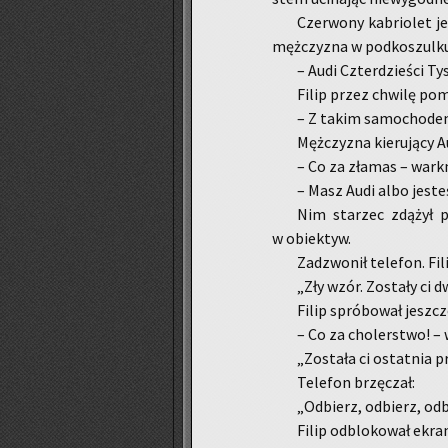
Czer­wo­ny ka­brio­let j
męż­czy­zna w pod­ko­szul­k
– Audi Czter­dzie­ści Ty
Filip przez chwi­lę po­m
– Z takim sa­mo­cho­de
Męż­czy­zna kie­ru­ją­cy 
– Co za zła­mas – wark­n
– Masz Audi albo je­steś
Nim sta­rzec zdą­żył pr
w obiek­tyw.
Za­dzwo­nił te­le­fon. Fi
„Zły wzór. Zo­sta­ły ci 
Filip spró­bo­wał jesz­cz
– Co za cho­ler­stwo! – 
„Zo­sta­ła ci ostat­nia p
Te­le­fon brzę­czał:
„Od­bierz, od­bierz, od­
Filip od­blo­ko­wał ekra