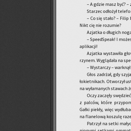
– A gdzie masz być? – za
Sta­rzec odło­żył te­le­fo
– Co się stało? – Filip
Nikt cię nie ro­zu­mie?
Azjat­ka o dłu­gich no­ga
– Spe­ed­Spe­ak! I mo­że
apli­ka­cji!
Azjat­ka wy­sta­wi­ła gł
rzy­nem. Wy­glą­da­ła na speł
– Wy­star­czy – wark­nął 
Głos za­drżał, gdy szyja
ło­kiet­ni­kach. Otwo­rzył us
na wy­ła­ma­nych sta­wach 
Oczy za­czę­ły swę­dzieć
z pal­ców, które przy­po­m
Gałki pie­kły, więc wy­dłu­ba
na fla­ne­lo­wą ko­szu­lę ra
Pa­trzył na setki ma­ły
nio­ny­mi set­ka­mi om­ma­t