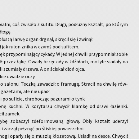
ial­ni, coś zwi­sa­ło z su­fi­tu. Długi, po­dłuż­ny kształt, po któ­rym
ło­gę.
 tłu­stą larwę organ drgnął, skrę­cił się i zwi­nął.
ył jak rulon znika w czymś pod su­fi­tem.
 przy­po­mi­na­ją­cy cy­ka­dy. W jed­nej chwi­li przy­po­mniał sobie
dł przez łąkę. Owady brzę­cza­ły w źdźbłach, mo­ty­le sia­da­ły na
i szu­mia­ły drze­wa. A on ści­skał dłoń ojca.
­kie owa­dzie oczy.
 sa­lo­nu. Tecz­ką za­wa­dził o fra­mu­gę. Stra­cił na chwi­lę rów­
z ga­ze­ta­mi, ale nie upadł.
i po su­fi­cie, chro­bo­cząc pa­zu­ra­mi o tynk.
­nę kuch­ni. W ko­ry­ta­rzu chwy­cił klam­kę od drzwi ła­zien­ki.
­cił zamek.
ybę zo­ba­czył zde­for­mo­wa­ną głowę. Obły kształt ude­rzył
 za­czął peł­znąć po śli­skiej po­wierzch­ni.
 nogi opar­ły się o musz­lę klo­ze­to­wą. Usiadł na desce. Chwy­cił