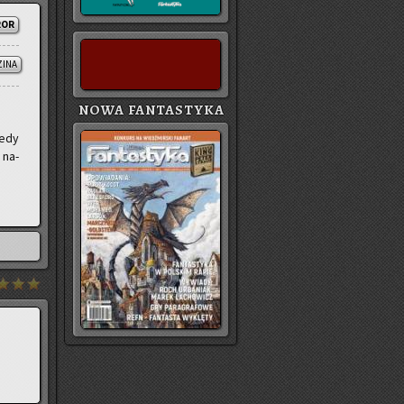
ROR
ZINA
NOWA FANTASTYKA
tedy
 na­