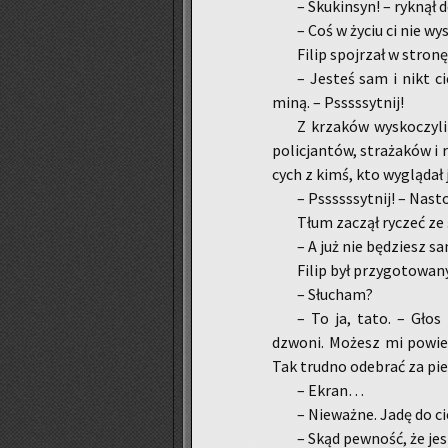
– Sku­kin­syn! – ryk­nął 
– Coś w życiu ci nie wy­s
Filip spoj­rzał w stro­nę 
– Je­steś sam i nikt ci
miną. – Pssss­syt­nij!
Z krza­ków wy­sko­czy­li
po­li­cjan­tów, stra­ża­ków i 
cych z kimś, kto wy­glą­dał 
– Psssss­syt­nij! – Na­sto
Tłum za­czął ry­czeć ze
– A już nie bę­dziesz sa
Filip był przy­go­to­wa­n
– Słu­cham?
– To ja, tato. – Głos M
dzwo­ni. Mo­żesz mi po­wie
Tak trud­no ode­brać za pi
– Ekran…
– Nie­waż­ne. Jadę do cie
– Skąd pew­ność, że j