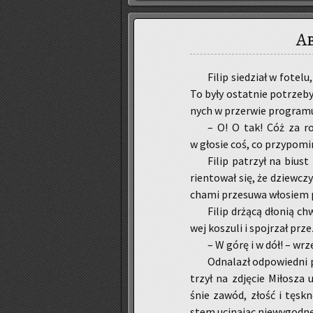
A
Filip sie­dział w fo­te­l
To były ostat­nie po­trze­b
nych w prze­rwie pro­gra­mu,
– O! O tak! Cóż za roz
w gło­sie coś, co przy­po­mi­
Filip pa­trzył na biust 
rien­to­wał się, że dziew­cz
cha­mi prze­su­wa wło­siem 
Filip drżą­cą dło­nią chwy
wej ko­szu­li i spoj­rzał prze
– W górę i w dół! – wrzes
Od­na­lazł od­po­wied­ni
trzył na zdję­cie Mi­ło­sza
śnie zawód, złość i tę­sk­n
stem uci­na­jąc nie­wy­god­n