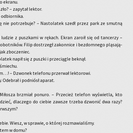
do ekra­nu.
zło? – za­py­tał lek­tor.
od­bior­ni­ka.
ę nie po­trze­bu­je? – Na­sto­la­tek szedł przez park ze smut­ną
 lu­dzie z pusz­ka­mi w rę­kach. Ekran za­ro­ił się od tan­ce­rzy –
ro­bot­ni­ków. Filip do­strzegł za­kon­ni­ce i bez­dom­ne­go plą­sa­ją­
jak zbo­cze­niec.
­la­tek napił się z pusz­ki i prze­cią­gle bek­nął.
 śmie­chu.
m…! – Dzwo­nek te­le­fo­nu prze­rwał lek­to­ro­wi.
y. Ode­brał i pod­niósł apa­rat.
i­ło­sza brzmiał po­nu­ro. – Prze­cież te­le­fon wy­świe­tla, kto
­dzieć, dla­cze­go do cie­bie za­wsze trze­ba dzwo­nić dwa razy?
erw­szym?
­bie. Wiesz, w spra­wie, o któ­rej roz­ma­wia­li­śmy.
e­stem w domu?