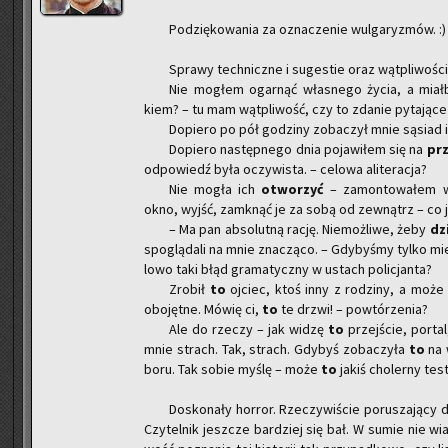
Po­dzię­ko­wa­nia za ozna­cze­nie wul­ga­ry­zmów. :)
Spra­wy tech­nicz­ne i su­ge­stie oraz wąt­pli­wo­ści
Nie mo­głem ogar­nąć wła­sne­go życia, a miał­
kiem? – tu mam wąt­pli­wość, czy to zda­nie py­ta­ją­ce
Do­pie­ro po pół go­dzi­ny zo­ba­czył mnie są­siad 
Do­pie­ro na­stęp­ne­go dnia po­ja­wi­łem się na
prze
od­po­wiedź była oczy­wi­sta. – ce­lo­wa ali­te­ra­cja?
Nie mogła ich
otwo­rzyć
– za­mon­to­wa­łem w 
okno, wyjść, za­mknąć je za sobą od ze­wnątrz – co jes
– Ma pan ab­so­lut­ną rację. Nie­moż­li­we, żeby
dz
spo­glą­da­li na mnie zna­czą­co. – Gdy­by­śmy tylko mie
lo­wo taki błąd gra­ma­tycz­ny w ustach po­li­cjan­ta?
Zro­bił
to
oj­ciec, ktoś inny z ro­dzi­ny, a może 
obo­jęt­ne. Mówię ci,
to
te drzwi! – po­wtó­rze­nia?
Ale do rze­czy – jak widzę
to
przej­ście, por­ta
mnie strach. Tak, strach. Gdy­byś zo­ba­czy­ła
to
na 
bo­ru. Tak sobie myślę – może
to
jakiś cho­ler­ny test
Do­sko­na­ły hor­ror. Rze­czy­wi­ście po­ru­sza­ją­cy
Czy­tel­nik jesz­cze bar­dziej się bał. W sumie nie wi