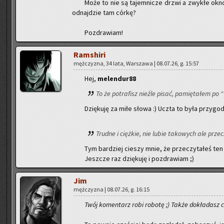
Może to nie są ta­jem­ni­cze drzwi a zwy­kłe okn
od­naj­dzie tam córkę?
Po­zdra­wiam!
Ram­shi­ri
męż­czy­zna, 34 lata, War­sza­wa | 08.07.26, g. 15:57
Hej,
me­len­du­r88
To że po­tra­fisz nie­źle pisać, pa­mię­ta­łem po 
Dzię­ku­ję za miłe słowa :) Uczta to była przy­go­d
Trud­ne i cięż­kie, nie lubie ta­ko­wych ale prze­c
Tym bar­dziej cie­szy mnie, że prze­czy­ta­łeś ten 
Jesz­cze raz dzię­ku­ję i po­zdra­wiam ;)
Jim
męż­czy­zna | 08.07.26, g. 16:15
Twój ko­men­tarz robi ro­bo­tę ;) Także do­kła­dasz c