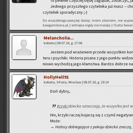
To pew­nie czę­ściej będę za­glą­dał, zo­ba­czyć, jak
Jed­ne­go przy­szłe­go czy­tel­ni­ka już masz – c
czy­tel­nik spo­ra­dycz­ny ;-)
Do wszyst­kie­go po­wy­żej dodaj: moim zda­niem, nie wy­po­w
ksiegamiliona.pl // en­tro­pia nigdy nie ma­le­je // Outta Sewer
Me­lan­cho­lia...
ko­bie­ta | 08.07.26, g. 17:06
Je­stem pod wra­że­niem przede wszyst­kim kon­stru
te­ru i psy­chi­ki. Hi­sto­ria pi­sa­na z jego punk­tu wi­dz
nio­wo wy­cho­dzą jego kłam­stwa. Bar­dzo do­brze na­pi­
Hol­ly­Hel­l91
ko­bie­ta, 34 lata, Wro­cław | 08.07.26, g. 19:14
Dziń dybry,
Krzy­ki
dziec­ka ozna­cza­ją, że wszyst­ko jest w
Hm, krzy­ki ra­czej ko­ja­rzą się z czymś ne­ga­tyw
Może:
→
Ha­ła­sy do­bie­ga­ją­ce z po­ko­ju dziec­ka zna­czą