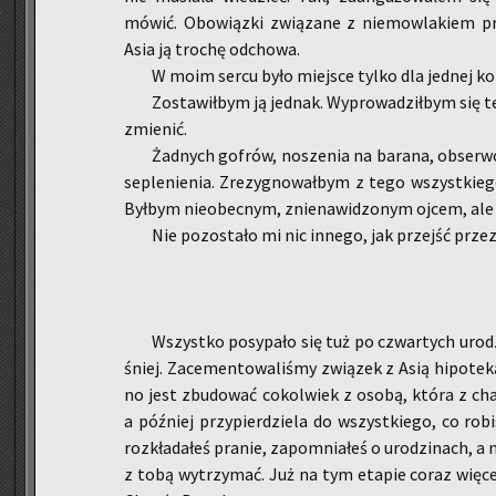
mówić. Obo­wiąz­ki zwią­za­ne z nie­mow­la­kiem prz
Asia ją tro­chę od­cho­wa.
W moim sercu było miej­sce tylko dla jed­nej ko­b
Zo­sta­wił­bym ją jed­nak. Wy­pro­wa­dził­bym si
zmie­nić.
Żad­nych go­frów, no­sze­nia na ba­ra­na, ob­ser­w
se­ple­nie­nia. Zre­zy­gno­wał­bym z tego wszyst­kie­
Był­bym nie­obec­nym, znie­na­wi­dzo­nym ojcem, al
Nie po­zo­sta­ło mi nic in­ne­go, jak przejść przez
Wszyst­ko po­sy­pa­ło się tuż po czwar­tych uro­
śniej. Za­ce­men­to­wa­li­śmy zwią­zek z Asią hi­po­te­ką
no jest zbu­do­wać co­kol­wiek z osobą, która z cha­ra
a póź­niej przy­pier­dzie­la do wszyst­kie­go, co ro­bi
roz­kła­da­łeś pra­nie, za­po­mnia­łeś o uro­dzi­nach, a 
z tobą wy­trzy­mać. Już na tym eta­pie coraz wię­cej