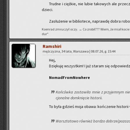
Trud­ne i cięż­kie, nie lubie ta­ko­wych ale prze­
dzie­ci.
Za­słu­że­nie w bi­blio­te­ce, na­praw­dę dobra ro­bo­
Ko­en­rad zmru­czył oczy. → Co zro­bił??? Wiem, że miał kocie 
dur"
Ram­shi­ri
męż­czy­zna, 34 lata, War­sza­wa | 08.07.26, g. 15:44
Hej,
Dzię­ku­ję wszyst­kim! I już sta­ram się od­po­wi
No­mad­From­No­whe­re
Koń­ców­ka zo­sta­wi­ła mnie z przy­jem­nym n
cjo­nal­ne do­mknię­cie hi­sto­rii.
To była gdzieś moja obawa: koń­cze­nie hi­sto­ri
Warsz­ta­to­wo rów­nież bar­dzo do­brze(po­zaz­dr