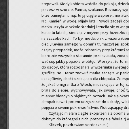
stę­po­wa­li. Kiedy ko­bie­ta wró­ci­ła do po­ko­ju, dziec
pi­szesz w szor­cie. Pa­ni­ka, szu­ka­nie. Roz­pacz, wy­r
brze pa­mię­tam, mąż tu ją cią­gle wspie­rał, nie ata­ko­
Nic. Ka­mień w wodę. Mi­ja­ły lata. Po­wo­li za­czę­li o
Matka uczy­ła w szko­le śred­niej i rzu­ci­ła się w wir p
ku­na­stu la­tach, sie­dząc z mężem przy łó­żecz­ku i 
na szcze­bel­kach. To był me­da­lio­nik z wi­ze­run­ki
ciec „Ke­vi­na sa­me­go w domu”) tłu­ma­czył jej spo­k
czaj­ny przy­pa­dek, może ro­bot­ni­cy przy któ­rymś re­mo
lo­krot­nie wszyst­ko sta­ran­nie prze­szu­ka­ła, żona 
wać się, jakby po­pa­dła w obłęd. Wie­rzy­ła, że to zna
do osoby, która roz­po­zna­ła w wi­ze­run­ku świę­te­go
gruź­li­cę. No i teraz zno­wuż matka za­czę­ła w pa­ni­
szczę­śli­wie, choć i szo­ku­ją­co dla chło­pa­ka. Zde­sp
że jakaś emi­grant­ka z Włoch, miesz­ka­ją­ca w tej sam
bra­ła do sie­bie, wy­cho­wy­wa­ła, jak swoje, choć t
mien­ne: blon­dyn o błę­kit­nych oczach. Jak się oka­za­ł
chło­pak nawet potem uczęsz­czał do szko­ły, w któ­
po­ję­cia o swoim po­kre­wień­stwie. Wstrzą­sa­ją­cy dra
Czy­ta­jąc mia­łam cią­głe sko­ja­rze­nia z oboma ws
dob­nym do któ­re­goś z nich, po­to­czy się fa­bu­ła. :) 
Kli­czek, po­zdra­wiam ser­decz­nie. :)