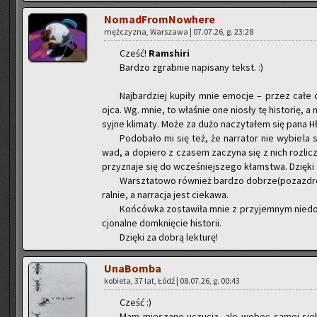
No­mad­From­No­whe­re
męż­czy­zna, War­sza­wa | 07.07.26, g. 23:28
Cześć!
Ram­shi­ri
Bar­dzo zgrab­nie na­pi­sa­ny tekst. :)
Naj­bar­dziej ku­pi­ły mnie emo­cje – przez całe 
ojca. Wg. mnie, to wła­śnie one nio­sły tę hi­sto­rię, 
syj­ne kli­ma­ty. Może za dużo na­czy­ta­łem się pana H
Po­do­ba­ło mi się też, że nar­ra­tor nie wy­bie­la
wad, a do­pie­ro z cza­sem za­czy­na się z nich roz­li
przy­zna­je się do wcze­śniej­sze­go kłam­stwa. Dzię­ki
Warsz­ta­to­wo rów­nież bar­dzo do­brze(po­zaz­dro­ś
ral­nie, a nar­ra­cja jest cie­ka­wa.
Koń­ców­ka zo­sta­wi­ła mnie z przy­jem­nym nie
cjo­nal­ne do­mknię­cie hi­sto­rii.
Dzię­ki za dobrą lek­tu­rę!
Una­Bom­ba
ko­bie­ta, 37 lat, Łódź | 08.07.26, g. 00:43
Cześć :)
Mam mie­sza­ne uczu­cia, ale wobec samej sie­bi