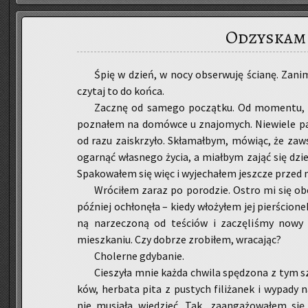
Odzyskam 
Śpię w dzień, w nocy ob­ser­wu­ję ścia­nę. Zanim
czy­taj to do końca.
Za­cznę od sa­me­go po­cząt­ku. Od mo­men­tu, g
po­zna­łem na do­mów­ce u zna­jo­mych. Nie­wie­le p
od razu za­iskrzy­ło. Skła­mał­bym, mó­wiąc, że za
ogar­nąć wła­sne­go życia, a miał­bym zająć się dzie
Spa­ko­wa­łem się więc i wy­je­cha­łem jesz­cze przed na
Wró­ci­łem zaraz po po­ro­dzie. Ostro mi się obe­
póź­niej ochło­nę­ła – kiedy wło­ży­łem jej pier­ścio­
ną na­rze­czo­ną od te­ściów i za­czę­li­śmy now
miesz­ka­niu. Czy do­brze zro­bi­łem, wra­ca­jąc?
Cho­ler­ne gdy­ba­nie.
Cie­szy­ła mnie każda chwi­la spę­dzo­na z tym s
ków, her­ba­ta pita z pu­stych fi­li­ża­nek i wy­pa­d
nie mu­sia­ła wie­dzieć. Tak, za­an­ga­żo­wa­łem się