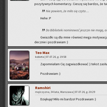
po­zy­tyw­nych ko­men­ta­rzy. Cie­szę się bar­dzo, że tak
Nie po­wiem, że miło się czyta…
Hehe :P
Do Bi­blio­te­ki no­mi­no­wać jesz­cze nie mogę, a
Gwiazd­ki są dla mnie rów­nież mega mo­ty­wa­cją,
decz­nie i po­zdra­wiam :)
Teo Max
ko­bie­ta | 07.07.26, g. 19:58
Za­po­mnia­łam Cię za­gwiazd­ko­wać :) tekst za­słu­g
Po­zdra­wiam :)
Ram­shi­ri
męż­czy­zna, 34 lata, War­sza­wa | 07.07.26, g. 20:29
Dzię­ku­ję! Miło mi bar­dzo! Po­zdra­wiam :)