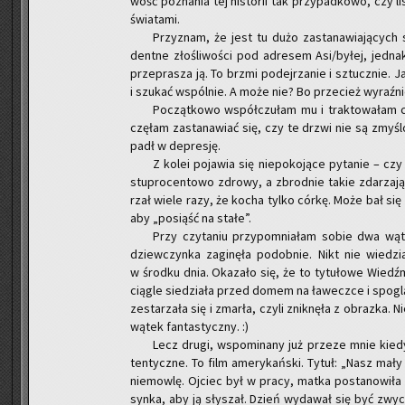
wość po­zna­nia tej hi­sto­rii tak przy­pad­ko­wo, czy
świa­ta­mi.
Przy­znam, że jest tu dużo za­sta­na­wia­ją­cych
dent­ne zło­śli­wo­ści pod ad­re­sem Asi/byłej, jed­na
prze­pra­sza ją. To brzmi po­dej­rza­nie i sztucz­nie. Ja
i szu­kać wspól­nie. A może nie? Bo prze­cież wy­raź­nie
Po­cząt­ko­wo współ­czu­łam mu i trak­to­wa­łam
czę­łam za­sta­na­wiać się, czy te drzwi nie są zmy­ślo­
padł w de­pre­sję.
Z kolei po­ja­wia się nie­po­ko­ją­ce py­ta­nie – 
stu­pro­cen­to­wo zdro­wy, a zbrod­nie takie zda­rza­
rzał wiele razy, że kocha tylko córkę. Może bał się ode­
aby „po­siąść na stałe”.
Przy czy­ta­niu przy­po­mnia­łam sobie dwa wą
dziew­czyn­ka za­gi­nę­ła po­dob­nie. Nikt nie wie­d
w środ­ku dnia. Oka­za­ło się, że to ty­tu­ło­we Wiedź­
cią­gle sie­dzia­ła przed domem na ła­wecz­ce i spo­glą­
ze­sta­rza­ła się i zmar­ła, czyli znik­nę­ła z ob­raz­ka
wątek fan­ta­stycz­ny. :)
Lecz drugi, wspo­mi­na­ny już prze­ze mnie kie­dyś
ten­tycz­ne. To film ame­ry­kań­ski. Tytuł: „Nasz mały 
nie­mow­lę. Oj­ciec był w pracy, matka po­sta­no­wi­ła 
synka, aby ją sły­szał. Dzień wy­da­wał się być zwy­cz