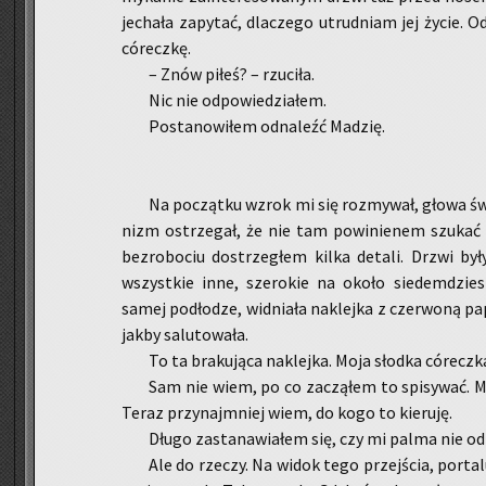
je­cha­ła za­py­tać, dla­cze­go utrud­niam jej życie. 
có­recz­kę.
– Znów piłeś? – rzu­ci­ła.
Nic nie od­po­wie­dzia­łem.
Po­sta­no­wi­łem od­na­leźć Ma­dzię.
Na po­cząt­ku wzrok mi się roz­my­wał, głowa świ­
nizm ostrze­gał, że nie tam po­wi­nie­nem szu­kać od
bez­ro­bo­ciu do­strze­głem kilka de­ta­li. Drzwi by
wszyst­kie inne, sze­ro­kie na około sie­dem­dzie­
samej pod­ło­dze, wid­nia­ła na­klej­ka z czer­wo­ną pa­
jakby sa­lu­to­wa­ła.
To ta bra­ku­ją­ca na­klej­ka. Moja słod­ka có­recz­k
Sam nie wiem, po co za­czą­łem to spi­sy­wać. 
Teraz przy­naj­mniej wiem, do kogo to kie­ru­ję.
Długo za­sta­na­wia­łem się, czy mi palma nie od­bi
Ale do rze­czy. Na widok tego
przej­ścia, por­ta