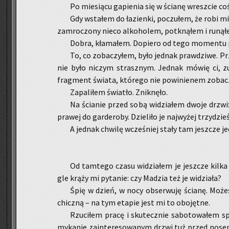
Po mie­sią­cu ga­pie­nia się w ścia­nę wresz­cie coś 
Gdy wsta­łem do ła­zien­ki, po­czu­łem, że robi mi
za­mro­czo­ny nieco al­ko­ho­lem, po­tkną­łem i ru­ną­
Dobra, kła­ma­łem. Do­pie­ro od tego mo­men­tu p
To, co zo­ba­czy­łem, było jed­nak praw­dzi­we. 
nie było ni­czym strasz­nym. Jed­nak mówię ci, zu
frag­ment świa­ta, któ­re­go nie po­wi­nie­nem zo­ba­c
Za­pa­li­łem świa­tło. Znik­nę­ło.
Na ścia­nie przed sobą wi­dzia­łem dwoje drzwi: 
pra­wej do gar­de­ro­by. Dzie­li­ło je naj­wy­żej trzy­dzie
A jed­nak chwi­lę wcze­śniej stały tam jesz­cze je
Od tam­te­go czasu wi­dzia­łem je jesz­cze kilka 
gle krąży mi py­ta­nie: czy Ma­dzia też je wi­dzia­ła?
Śpię w dzień, w nocy ob­ser­wu­ję ścia­nę. Mo­żes
chicz­ną – na tym eta­pie jest mi to obo­jęt­ne.
Rzu­ci­łem pracę i sku­tecz­nie sa­bo­to­wa­łem 
my­ka­nie za­in­te­re­so­wa­nym drzwi tuż przed nosem