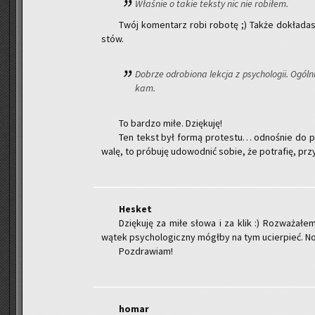
Wła­śnie o takie tek­sty nic nie ro­bi­łem.
Twój ko­men­tarz robi ro­bo­tę ;) Także do­kła­da
stów.
Do­brze od­ro­bio­na lek­cja z psy­cho­lo­gii. Ogól
kam.
To bar­dzo miłe. Dzię­ku­ję!
Ten tekst był formą pro­te­stu… od­no­śnie do p
wa­lę, to pró­bu­ję udo­wod­nić sobie, że po­tra­fię, przy
He­sket
Dzię­ku­ję za miłe słowa i za klik :) Roz­wa­ża­ł
wątek psy­cho­lo­gicz­ny mógł­by na tym ucier­pieć. No 
Po­zdra­wiam!
homar