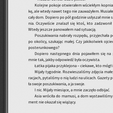
Ko­lej­ne po­ko­je otwie­ra­łem wście­kłym kop­ni
kę, ale wtedy nawet tego nie za­uwa­ży­łem. Mu­sia­łe
cały dom. Do­pie­ro po pół go­dzi­nie usły­szał mnie są­
nia. Oczy­wi­ście zna­lazł się ktoś, kto za­dzwo­nił
Wtedy jesz­cze pa­no­wa­łem nad sy­tu­acją.
Po­szu­ki­wa­nia na­bra­ły roz­pę­du, przy­je­cha­ła p
po oko­li­cy, szu­ka­jąc małej. Czy ja­ki­kol­wiek oj­cie
po­ste­run­ko­we­go?
Do­pie­ro na­stęp­ne­go dnia po­ja­wi­łem się na pr
mnie tak, jakby od­po­wiedź była oczy­wi­sta.
Łatka pi­ja­ka przy­kle­jo­na – cie­ka­we, kto móg
Mi­ja­ły ty­go­dnie. Roz­wie­sza­li­śmy zdję­cia małe
ra­cjach, py­ta­li­śmy o nią ludzi na uli­cach. Ga­ze­ty pi­
ła swoje po­szu­ki­wa­nia, a ja swoje.
I nic. Mi­ja­ły mie­sią­ce, a mnie za­czę­ło od­bi­jać.
Asia wró­ci­ła do ma­mu­si, a dom wy­sta­wi­li­śmy
ment nie oka­zał się wią­żą­cy.