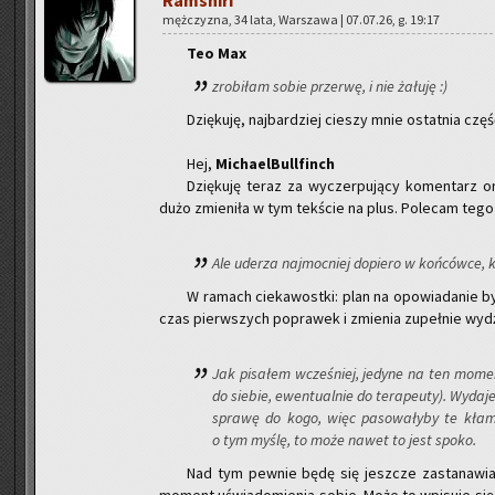
Ram­shi­ri
męż­czy­zna, 34 lata, War­sza­wa | 07.07.26, g. 19:17
Teo Max
zro­bi­łam sobie prze­rwę, i nie ża­łu­ję :)
Dzię­ku­ję, naj­bar­dziej cie­szy mnie ostat­nia czę
Hej,
Mi­cha­el­Bul­l­finch
Dzię­ku­ję teraz za wy­czer­pu­ją­cy ko­men­tar
dużo zmie­ni­ła w tym tek­ście na plus. Po­le­cam tego al
Ale ude­rza naj­moc­niej do­pie­ro w koń­ców­ce, k
W ra­mach cie­ka­wost­ki: plan na opo­wia­da­nie b
czas pierw­szych po­pra­wek i zmie­nia zu­peł­nie wy­
Jak pi­sa­łem wcze­śniej, je­dy­ne na ten mo­
do sie­bie, ewen­tu­al­nie do te­ra­peu­ty). Wy­da
spra­wę do kogo, więc pa­so­wa­ły­by te kłam
o tym myślę, to może nawet to jest spoko.
Nad tym pew­nie będę się jesz­cze za­sta­na­wi