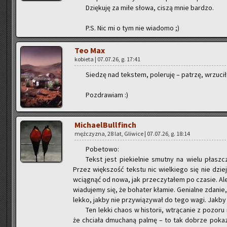
Dzię­ku­ję za miłe słowa, ciszą mnie bar­dzo.
P.S. Nic mi o tym nie wia­do­mo ;)
Teo Max
ko­bie­ta | 07.07.26, g. 17:41
Sie­dzę nad tek­stem, po­le­ru­ję – pa­trzę, wrzu­ci­ł
Po­zdra­wiam :)
Mi­cha­el­Bul­l­finch
męż­czy­zna, 28 lat, Gli­wi­ce | 07.07.26, g. 18:14
Po­be­to­wo:
Tekst jest pie­kiel­nie smut­ny na wielu płasz­cz
Przez więk­szość tek­stu nic wiel­kie­go się nie dzie­j
wcią­gnąć od nowa, jak prze­czy­ta­łem po cza­sie. Ale
wia­du­je­my się, że bo­ha­ter kła­mie. Ge­nial­ne zda­ni
lekko, jakby nie przy­wią­zy­wał do tego wagi. Jakby 
Ten lekki chaos w hi­sto­rii, wtrą­ca­nie z po­zo­ru
że chcia­ła dmu­cha­ną palmę – to tak do­brze po­ka­z