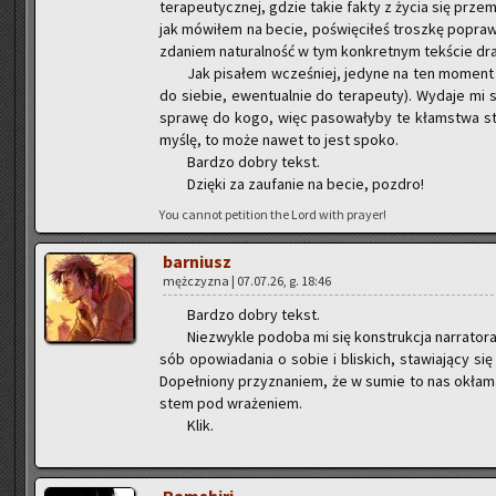
te­ra­peu­tycz­nej, gdzie takie fakty z życia się prze­
jak mó­wi­łem na becie, po­świę­ci­łeś trosz­kę po­pra
zda­niem na­tu­ral­ność w tym kon­kret­nym tek­ście dra­s
Jak pi­sa­łem wcze­śniej, je­dy­ne na ten mo­me
do sie­bie, ewen­tu­al­nie do te­ra­peu­ty). Wy­da­je m
spra­wę do kogo, więc pa­so­wa­ły­by te kłam­stwa s
myślę, to może nawet to jest spoko.
Bar­dzo dobry tekst.
Dzię­ki za za­ufa­nie na becie, po­zdro!
You can­not pe­ti­tion the Lord with pray­er!
bar­niusz
męż­czy­zna | 07.07.26, g. 18:46
Bar­dzo dobry tekst.
Nie­zwy­kle po­do­ba mi się kon­struk­cja nar­ra­to­r
sób opo­wia­da­nia o sobie i bli­skich, sta­wia­ją­cy się
Do­peł­nio­ny przy­zna­niem, że w sumie to nas okła­mał
stem pod wra­że­niem.
Klik.