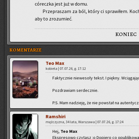
có­recz­ka jest już w domu.
Prze­pra­szam za ból, który ci spra­wi­łem. Ko­c
aby to zro­zu­mieć.
koniec
KOMENTARZE
Teo Max
ko­bie­ta | 07.07.26, g. 17:12
Fak­tycz­nie nie­we­so­ły tekst. I pięk­ny. Wcią­ga­ją­c
Po­zdra­wiam ser­decz­nie.
P.S. Mam na­dzie­ję, że nie po­wstał na au­ten­tycz
Ram­shi­ri
męż­czy­zna, 34 lata, War­sza­wa | 07.07.26, g. 17:24
Hej,
Teo Max
Eks­pre­so­wo czy­tasz :o Do­pie­ro co opu­bli­ko­w