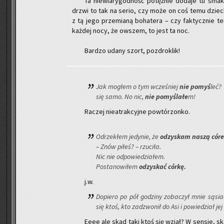
Ta nie­wia­ry­god­ność po­tęż­nie do­da­je tu 
drzwi to tak na serio, czy może on coś temu dziec­ku 
z tą jego prze­mia­ną bo­ha­te­ra – czy fak­tycz­nie
każ­dej nocy, że ow­szem, to jest ta noc.
Bar­dzo udany szort, po­zdro­klik!
Jak mo­głem o tym wcze­śniej
nie pomyś
leć? 
się samo. No nic,
nie po­my­śla­łe
m!
Ra­czej nie­atrak­cyj­ne po­wtó­rzon­ko.
Od­rze­kłem je­dy­nie, że
od­zy­skam naszą có­re
– Znów piłeś? – rzu­ci­ła.
Nic nie od­po­wie­dzia­łem.
Po­sta­no­wi­łem
od­zy­skać córkę.
j.w.
Do­pie­ro po pół go­dzi­ny zo­ba­czył mnie są­sia
się ktoś, kto za­dzwo­nił do Asi i po­wie­dział je
Eeee ale skąd taki ktoś się wziął? W sen­sie, skąd