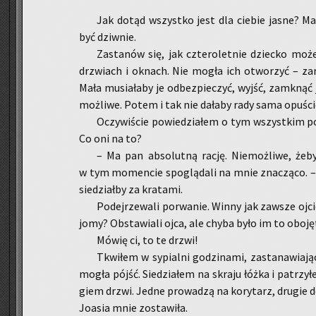
Jak dotąd wszyst­ko jest dla cie­bie jasne? Mam
być dziw­nie.
Za­sta­nów się, jak czte­ro­let­nie dziec­ko m
drzwiach i oknach. Nie mogła ich otwo­rzyć – za­mo
Mała mu­sia­ła­by je od­bez­pie­czyć, wyjść, za­mkną
moż­li­we. Potem i tak nie da­ła­by rady sama opu­ści
Oczy­wi­ście po­wie­dzia­łem o tym wszyst­kim po­
Co oni na to?
– Ma pan ab­so­lut­ną rację. Nie­moż­li­we, żeb
w tym mo­men­cie spo­glą­da­li na mnie zna­czą­co. –
sie­dział­by za kra­ta­mi.
Po­dej­rze­wa­li po­rwa­nie. Winny jak za­wsze oj­
jo­my? Ob­sta­wia­li ojca, ale chyba było im to obo­ję
Mówię ci, to te drzwi!
Tkwi­łem w sy­pial­ni go­dzi­na­mi, za­sta­na­wia­
mogła pójść. Sie­dzia­łem na skra­ju łóżka i pa­trzy
giem drzwi. Jedne pro­wa­dzą na ko­ry­tarz, dru­gie d
Jo­asia mnie zo­sta­wi­ła.