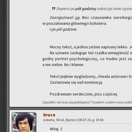
Do­pie­ro po
pół go­dzi­ny
zo­ba­czył mnie są­siad
Za­an­ga­żo­wał
się
. Bez cza­sow­ni­ka zwrot­ne­g
w po­szu­ki­wa­nia głów­ne­go bo­ha­te­ra.
I
po pół go­dzi­nie
.
Mocny tekst, a jed­no­cze­śnie na­pi­sa­ny lekko.
Na uzna­nie za­słu­gu­je też rzad­ka umie­jęt­ność wc
god­ny por­tret psy­cho­lo­gicz­ny, co trud­no jest za
a nie sie­bie. No i kła­mie.
Tekst pięk­nie wy­gła­dzo­ny, chwa­ła au­to­ro­wi i be
Za­sta­no­wię się nad no­mi­na­cją.
Po­zdra­wiam ser­decz­nie, pisz czę­ściej.
Upa­dłeś i od razu się pod­da­jesz? To jakim cudem na­uczy­łeś
bruce
ko­bie­ta, 56 lat, Bę­dzin | 08.07.26, g. 19:56
Witaj. :)