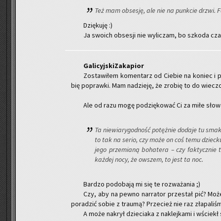
Też mam ob­se­sję, ale nie na punk­cie drzwi. F
Dzię­ku­ję :)
Ja swo­ich ob­se­sji nie wy­li­czam, bo szko­da cza
Ga­li­cyj­ski­Za­ka­pior
Zo­sta­wi­łem ko­men­tarz od Cie­bie na ko­niec i
bię po­praw­ki. Mam na­dzie­ję, że zro­bię to do wie­czo
Ale od razu mogę po­dzię­ko­wać Ci za miłe słowa.
Ta nie­wia­ry­god­ność po­tęż­nie do­da­je tu s
to tak na serio, czy może on coś temu dziec­ku z
jego prze­mia­ną bo­ha­te­ra – czy fak­tycz­n
każ­dej nocy, że ow­szem, to jest ta noc.
Bar­dzo po­do­ba­ją mi się te roz­wa­ża­nia ;)
Czy, aby na pewno nar­ra­tor prze­stał pić? Moż
po­ra­dzić sobie z trau­mą? Prze­cież nie raz zła­pa­li­
A może na­krył dzie­cia­ka z na­klej­ka­mi i wściekł 