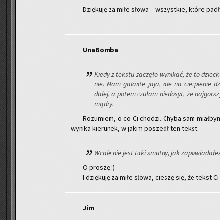
Dzię­ku­ję za miłe słowa – wszyst­kie, które padły
Una­Bom­ba
Kiedy z tek­stu za­czę­ło wy­ni­kać, że to dziec
nie. Mam ga­lan­te jaja, ale na cier­pie­nie dzi
dalej, a potem czu­łam nie­do­syt, że naj­gor­sz
mądry.
Ro­zu­miem, o co Ci cho­dzi. Chyba sam miał­bym
wy­ni­ka kie­ru­nek, w jakim po­szedł ten tekst.
Wcale nie jest taki smut­ny, jak za­po­wia­da­łeś
O pro­szę :)
I dzię­ku­ję za miłe słowa, cie­szę się, że tekst Ci 
Jim