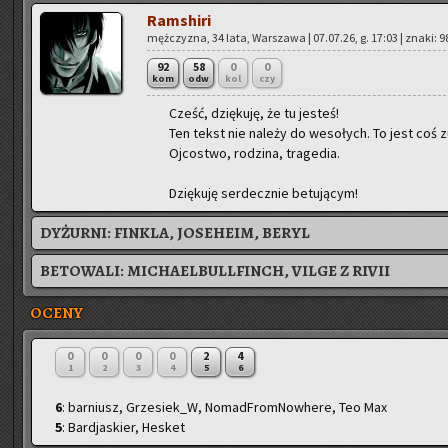
Ram­shi­ri
męż­czy­zna, 34 lata, War­sza­wa | 07.07.26, g. 17:03 | znaki: 
92
58
0
0
kom
odw
kol
czy
Cześć, dzię­ku­ję, że tu je­steś!
Ten tekst nie na­le­ży do we­so­łych. To jest coś zu
Oj­co­stwo, ro­dzi­na, tra­ge­dia.
Dzię­ku­ję ser­decz­nie be­tu­ją­cym!
DYŻURNI:
FINKLA, JOSEHEIM, BERYL
BETOWALI:
MICHAELBULLFINCH
,
VILGE Z RIVII
OCENY
0
0
0
0
2
4
1
2
3
4
5
6
6
: barniusz, Grzesiek_W, NomadFromNowhere, Teo Max
5
: Bardjaskier, Hesket