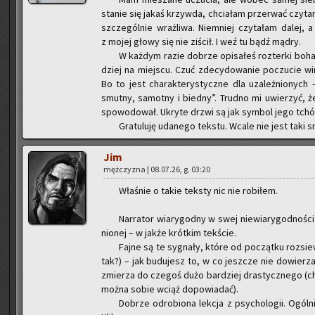
sta­nie się jakaś krzyw­da, chcia­łam prze­rwać czy­ta­ni
szcze­gól­nie wraż­li­wa. Nie­mniej czy­ta­łam dalej, 
z mojej głowy się nie zi­ścił. I weź tu bądź mądry.
W każ­dym razie do­brze opi­sa­łeś roz­ter­ki bo­ha­
dziej na miej­scu. Czuć zde­cy­do­wa­nie po­czu­cie 
Bo to jest cha­rak­te­ry­stycz­ne dla uza­leż­nio­nych
smut­ny, sa­mot­ny i bied­ny”. Trud­no mi uwie­rzyć, 
spo­wo­do­wał. Ukry­te drzwi są jak sym­bol jego tchó­r
Gra­tu­lu­ję uda­ne­go tek­stu. Wcale nie jest taki sm
Jim
męż­czy­zna | 08.07.26, g. 03:20
Wła­śnie o takie tek­sty nic nie ro­bi­łem.
Nar­ra­tor wia­ry­god­ny w swej nie­wia­ry­god­no­ś
nio­nej – w jakże krót­kim tek­ście.
Fajne są te sy­gna­ły, które od po­cząt­ku roz­sie
tak?) – jak bu­du­jesz to, w co jesz­cze nie do­wie­rz
zmie­rza do cze­goś dużo bar­dziej dra­stycz­ne­go (cho
można sobie wciąż do­po­wia­dać).
Do­brze od­ro­bio­na lek­cja z psy­cho­lo­gii. Ogól