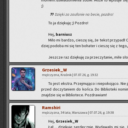
mo­ment uświa­do­mie­nia sobie. Może to wpi­su­je si
;)
Dzię­ki za za­ufa­nie na becie, po­zdro!
To ja dzię­ku­ję ;) Po­zdro!
Hej,
bar­niusz
Miło mi bar­dzo, cie­szę się, że tekst przy­padł
dziej po­do­ba mi się ten bo­ha­ter i cie­szę się z tego
Jesz­cze raz dzię­ku­ję za prze­czy­ta­nie, miłe sło
Grze­siek_W
męż­czy­zna, Kra­śnik | 07.07.26, g. 19:32
To jest eks­tra. Przej­mu­ją­co i nie­po­ko­ją­co.
przed do­czy­ta­niem do końca. Do Bi­blio­te­ki no­mi
znaj­dzie się w Bi­blio­te­ce. Po­zdra­wiam!
Ram­shi­ri
męż­czy­zna, 34 lata, War­sza­wa | 07.07.26, g. 19:38
Hej,
Grze­siek_W
Łał… dzię­ku­ję ser­decz­nie. Wy­da­wa­ło mi się, 