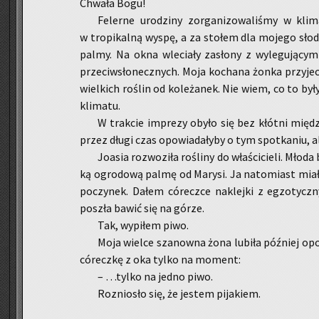
Chwa­ła Bogu!
Fe­ler­ne uro­dzi­ny zor­ga­ni­zo­wa­li­śmy w kli
w tro­pi­kal­ną wyspę, a za sto­łem dla mo­je­go sło
palmy. Na okna wle­cia­ły za­sło­ny z wy­le­gu­ją­cy­
prze­ciw­sło­necz­nych. Moja ko­cha­na żonka przy­je­c
wiel­kich ro­ślin od ko­le­ża­nek. Nie wiem, co to były
kli­ma­tu.
W trak­cie im­pre­zy obyło się bez kłót­ni mię­dz
przez długi czas opo­wia­da­ły­by o tym spo­tka­niu, 
Jo­asia roz­wo­zi­ła ro­śli­ny do wła­ści­cie­li. Mł
ką ogro­do­wą palmę od Ma­ry­si. Ja na­to­miast mia
po­czy­nek. Dałem có­recz­ce na­klej­ki z eg­zo­tycz­n
po­szła bawić się na górze.
Tak, wy­pi­łem piwo.
Moja wiel­ce sza­now­na żona lu­bi­ła póź­niej opo
có­recz­kę z oka tylko na mo­ment:
– …tylko na jedno piwo.
Roz­nio­sło się, że je­stem pi­ja­kiem.