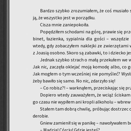
Bar­dzo szyb­ko zro­zu­mia­łem, że coś mu­sia­ło s
ją, że wszyst­ko jest w po­rząd­ku.
Cisza mnie za­nie­po­ko­iła.
Po­pę­dzi­łem scho­da­mi na górę, pra­wie się prz
bi­net, ła­zien­ka, sy­pial­nia dla gości – wszę­dzi
wtedy, gdy zo­ba­czy­łem na­klej­ki ze zwie­rzę­ta­mi 
z Jo­asią osob­no. Skoro są za­baw­ki, to i dziec­ko je
Jed­nak szyb­ko strach o małą prze­ku­łem we wści
Jak nic, za­czę­ła okle­jać moją ko­mo­dę albo, co go
Jak mo­głem o tym wcze­śniej nie po­my­śleć? Wy­słać 
żeby ba­wi­ło się samo. No nic, zda­rzy­ło się!
– Co ro­bisz?! – wark­ną­łem, prze­ci­ska­jąc się p
Do­pie­ro wtedy za­uwa­ży­łem, że wciąż ści­skam
go czasu nie wy­pi­łem ani kro­pli al­ko­ho­lu – wbr
Sta­łem tam dobrą chwi­lę, pró­bu­jąc do­strzec có
de­ro­bie.
Gniew za­mie­nił się w pa­ni­kę – na­wo­ły­wa­łem 
– Ma­dzia! Cór­ciu! Gdzie je­steś?