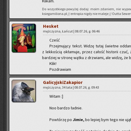
Kli­kam.
Do wszyst­kie­go po­wy­żej dodaj: moim zda­niem, nie wy­po­w
ksiegamiliona.pl // en­tro­pia nigdy nie ma­le­je // Outta Sewer
He­sket
męż­czy­zna, Łań­cut | 08.07.26, g. 06:46
Cześć
Przej­mu­ją­cy tekst. Widzę tutaj świet­ne od­da­nie 
z lek­ko­ścią okła­mu­je, przez ca­łość hi­sto­rii czu
bar­dziej w stro­nę wątku z drzwia­mi, ale widzę, że by
Klik!
Po­zdra­wiam
Ga­li­cyj­ski­Za­ka­pior
męż­czy­zna, 34 lata | 08.07.26, g. 09:43
Witam :]
Noo bar­dzo ład­nie.
Po­wtó­rzę po
Jimie,
bo le­piej bym tego nie ujął: