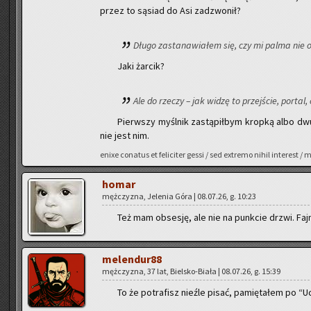
przez to są­siad do Asi za­dzwo­nił?
Długo za­sta­na­wia­łem się, czy mi palma nie od­
Jaki żar­cik?
Ale do rze­czy – jak widzę to przej­ście, por­tal
Pierw­szy myśl­nik za­stą­pił­bym krop­ką albo dw
nie jest nim.
enixe co­na­tus et fe­li­ci­ter gessi / sed extre­mo nihil in­te­res
homar
męż­czy­zna, Je­le­nia Góra | 08.07.26, g. 10:23
Też mam ob­se­sję, ale nie na punk­cie drzwi. Faj
me­len­du­r88
męż­czy­zna, 37 lat, Biel­sko-Bia­ła | 08.07.26, g. 15:39
To że po­tra­fisz nie­źle pisać, pa­mię­ta­łem po “U