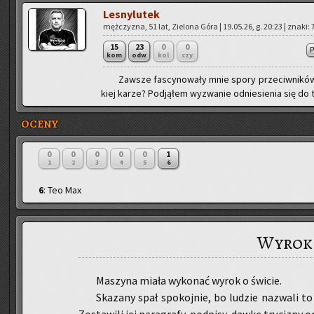
Le­sny­lu­tek
męż­czy­zna, 51 lat, Zie­lo­na Góra | 19.05.26, g. 20:23 | znaki:
15
23
0
0
kom
odw
kol
czy
Za­wsze fa­scy­no­wa­ły mnie spory prze­ciw­ni­ków 
kiej karze? Pod­ją­łem wy­zwa­nie od­nie­sie­nia się do
OCENY
0
0
0
0
0
1
1
2
3
4
5
6
6
: Teo Max
Wyrok
Ma­szy­na miała wy­ko­nać wyrok o świ­cie.
Ska­za­ny spał spo­koj­nie, bo lu­dzie na­zwa­li t