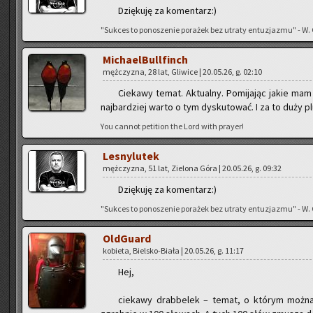
Dzię­ku­ję za ko­men­tarz:)
"Suk­ces to po­no­sze­nie po­ra­żek bez utra­ty en­tu­zja­zmu" - W.
Mi­cha­el­Bul­l­finch
męż­czy­zna, 28 lat, Gli­wi­ce | 20.05.26, g. 02:10
Cie­ka­wy temat. Ak­tu­al­ny. Po­mi­ja­jąc jakie m
naj­bar­dziej warto o tym dys­ku­to­wać. I za to duży pl
You can­not pe­ti­tion the Lord with pray­er!
Le­sny­lu­tek
męż­czy­zna, 51 lat, Zie­lo­na Góra | 20.05.26, g. 09:32
Dzię­ku­ję za ko­men­tarz:)
"Suk­ces to po­no­sze­nie po­ra­żek bez utra­ty en­tu­zja­zmu" - W.
Old­Gu­ard
ko­bie­ta, Biel­sko-Bia­ła | 20.05.26, g. 11:17
Hej,
cie­ka­wy drab­be­lek – temat, o któ­rym można na