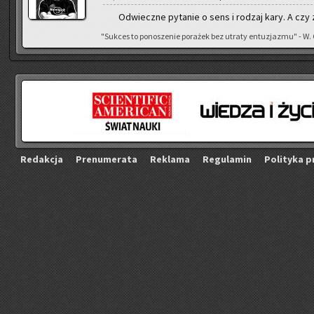
Od­wiecz­ne py­ta­nie o sens i ro­dzaj kary. A czy 
"Suk­ces to po­no­sze­nie po­ra­żek bez utra­ty en­tu­zja­zmu" - W.
Re­dak­cja
Pre­nu­me­ra­ta
Re­kla­ma
Re­gu­la­min
Po­li­ty­ka p