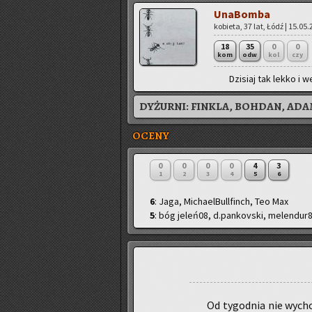
Una­Bom­ba
ko­bie­ta, 37 lat, Łódź | 15.05
18
35
0
0
kom
odw
kol
czy
Dzi­siaj tak lekko i we
DYŻURNI:
FINKLA, BOHDAN, AD
OCENY
0
0
0
0
4
3
1
2
3
4
5
6
6
: Jaga, MichaelBullfinch, Teo Max
5
: bóg jeleń08, d.pankovski, melendur
Od ty­go­dnia nie wy­ch