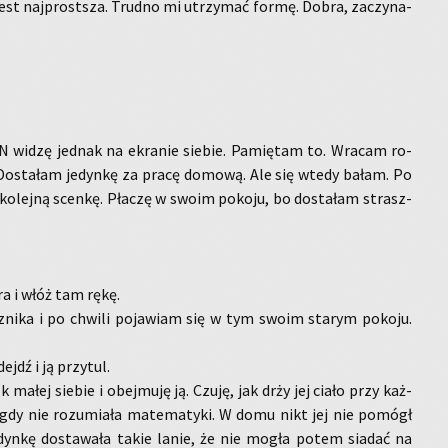
 jest naj­prost­sza. Trud­no mi utrzy­mać formę. Dobra, za­czy­na­
 widzę jed­nak na ekra­nie sie­bie. Pa­mię­tam to. Wra­cam ro­
 Do­sta­łam je­dyn­kę za pracę do­mo­wą. Ale się wtedy bałam. Po
ko­lej­ną scen­kę. Pła­czę w swoim po­ko­ju, bo do­sta­łam strasz­
­ra i włóż tam rękę.
nika i po chwi­li po­ja­wiam się w tym swoim sta­rym po­ko­ju.
ejdź i ją przy­tul.
małej sie­bie i obej­mu­ję ją. Czuję, jak drży jej ciało przy każ­
igdy nie ro­zu­mia­ła ma­te­ma­ty­ki. W domu nikt jej nie po­mógł
­dyn­kę do­sta­wa­ła takie lanie, że nie mogła potem sia­dać na