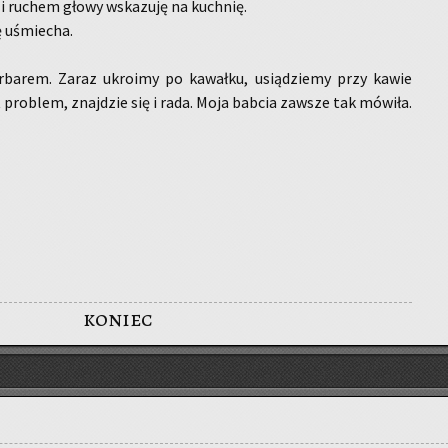
 ru­chem głowy wska­zu­ję na kuch­nię.
ę uśmie­cha.
r­ba­rem. Zaraz ukro­imy po ka­wał­ku, usią­dzie­my przy kawie
t pro­blem, znaj­dzie się i rada. Moja bab­cia za­wsze tak mó­wi­ła.
koniec