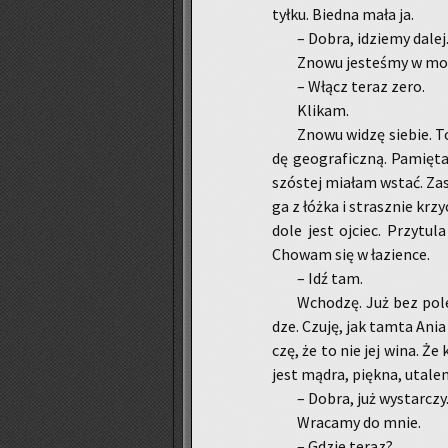
tyłku. Bied­na mała ja.
– Dobra, idzie­my dalej
Znowu je­ste­śmy w moi
– Włącz teraz zero.
Kli­kam.
Znowu widzę sie­bie. T
dę geo­gra­ficz­ną. Pa­mię­
szó­stej mia­łam wstać. Za
ga z łóżka i strasz­nie krzy
dole jest oj­ciec. Przy­tu­l
Cho­wam się w ła­zien­ce.
– Idź tam.
Wcho­dzę. Już bez po­le­
dze. Czuję, jak tamta Ania d
czę, że to nie jej wina. Że 
jest mądra, pięk­na, uta­len­
– Dobra, już wy­star­czy
Wra­ca­my do mnie.
– Gdzie teraz?