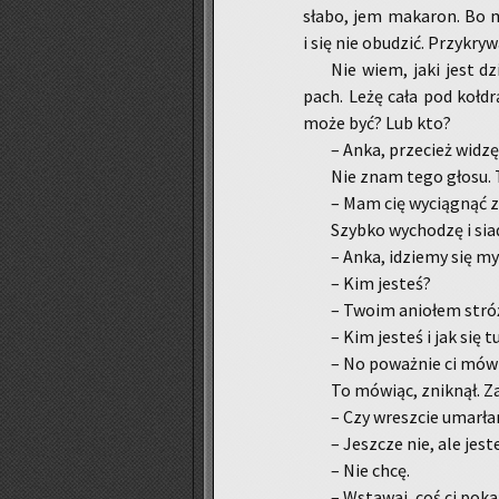
słabo, jem ma­ka­ron. Bo m
i się nie obu­dzić. Przy­kry­
Nie wiem, jaki jest dzi
pach. Leżę cała pod koł­dr
może być? Lub kto?
– Anka, prze­cież widzę,
Nie znam tego głosu. T
– Mam cię wy­cią­gnąć 
Szyb­ko wy­cho­dzę i sia­
– Anka, idzie­my się my
– Kim je­steś?
– Twoim anio­łem stró
– Kim je­steś i jak się t
– No po­waż­nie ci mów
To mó­wiąc, znik­nął. Za
– Czy wresz­cie umar­ł
– Jesz­cze nie, ale je­st
– Nie chcę.
– Wsta­waj, coś ci po­ka