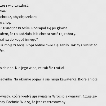
rzesz w przy­szłość.
zeka?
 chcesz, aby cię cze­ka­ło.
go chcę.
. Usiadł na krze­śle. Po­dra­pał się po gło­wie.
łem, że to za­dzia­ła. Nie chcę stra­cić tej ro­bo­ty.
a­fisz do kogoś in­ne­go?
już moją trze­cią. Po­przed­nie dwie się za­bi­ły. Jak ty zro­bisz to
­ca.
.
 chło­pa. Nie jego wina, że tak źle tra­fiał.
e­dyn­kę. Na ekra­nie po­ja­wia się moja ka­wa­ler­ka. Biorę anio­ła
y kwia­ty, które kie­dyś upra­wia­łam. Wró­ci­ło akwa­rium. Czuję za­
y. Pach­nie. Widzę, że jest ze­stre­so­wa­ny.