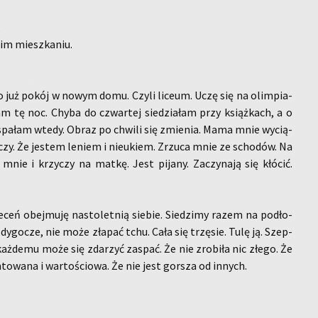
.
m miesz­ka­niu.
o już pokój w nowym domu. Czyli li­ceum. Uczę się na olim­pia­
tam tę noc. Chyba do czwar­tej sie­dzia­łam przy książ­kach, a o
­spa­łam wtedy. Obraz po chwi­li się zmie­nia. Mama mnie wy­cią­
­czy. Że je­stem le­niem i nie­ukiem. Zrzu­ca mnie ze scho­dów. Na
a mnie i krzy­czy na matkę. Jest pi­ja­ny. Za­czy­na­ją się kłó­cić.
ceń obej­mu­ję na­sto­let­nią sie­bie. Sie­dzi­my razem na pod­ło­
y­go­cze, nie może zła­pać tchu. Cała się trzę­sie. Tulę ją. Szep­
każ­de­mu może się zda­rzyć za­spać. Że nie zro­bi­ła nic złego. Że
to­wa­na i war­to­ścio­wa. Że nie jest gor­sza od in­nych.
.