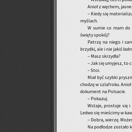
Anioł z wę­chem, jasne
– Kiedy się ma­te­ria­li
my­ślach.
W sumie co mam do str
świę­ty spo­kój?
Pa­trzę na niego i sam
brzyd­ki, ale i nie jakiś ładn
– Masz skrzy­dła?
– Jak się umy­jesz, to ci
– Stoi.
Miał być szyb­ki prysz­n
cho­dzę w szla­fro­ku. Anioł 
do­ku­ment na Pol­sa­cie.
– Po­ka­zuj.
Wsta­je, pro­stu­je się 
Ledwo się mie­ści­my w ka­wa
– Dobra, wie­rzę. Mo­że
Na pod­ło­dze zo­sta­ło 