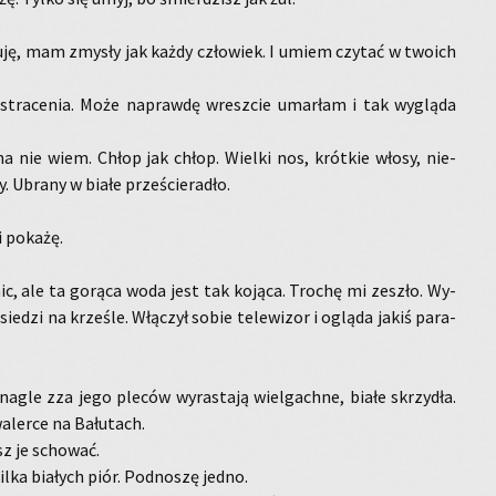
.
­zu­ję, mam zmy­sły jak każdy czło­wiek. I umiem czy­tać w two­ich
a­ce­nia. Może na­praw­dę wresz­cie umar­łam i tak wy­glą­da
a nie wiem. Chłop jak chłop. Wiel­ki nos, krót­kie włosy, nie­
y. Ubra­ny w białe prze­ście­ra­dło.
 po­ka­żę.
ic, ale ta go­rą­ca woda jest tak ko­ją­ca. Tro­chę mi ze­szło. Wy­
sie­dzi na krze­śle. Włą­czył sobie te­le­wi­zor i oglą­da jakiś pa­ra­
i nagle zza jego ple­ców wy­ra­sta­ją wiel­gach­ne, białe skrzy­dła.
­ler­ce na Ba­łu­tach.
sz je scho­wać.
kilka bia­łych piór. Pod­no­szę jedno.