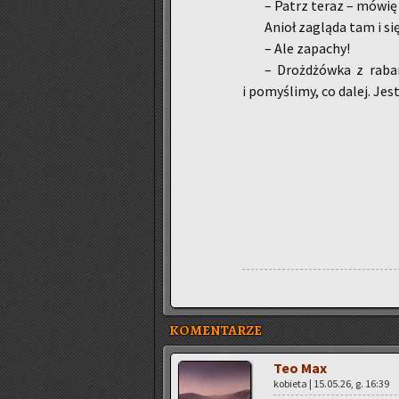
– Patrz teraz – mówię i
Anioł za­glą­da tam i si
– Ale za­pa­chy!
– Droż­dżów­ka z ra­ba
i po­my­śli­my, co dalej. Jes
KOMENTARZE
Teo Max
ko­bie­ta | 15.05.26, g. 16:39