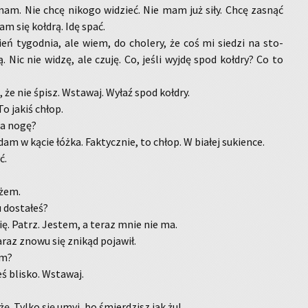
am. Nie chcę ni­ko­go wi­dzieć. Nie mam już siły. Chcę za­snąć
wam się koł­drą. Idę spać.
eń ty­go­dnia, ale wiem, do cho­le­ry, że coś mi sie­dzi na sto­
ą. Nic nie widzę, ale czuję. Co, jeśli wyjdę spod koł­dry? Co to
 że nie śpisz. Wsta­waj. Wyłaź spod koł­dry.
o jakiś chłop.
za nogę?
dam w kącie łóżka. Fak­tycz­nie, to chłop. W bia­łej su­kien­ce.
ć.
­żem.
u do­sta­łeś?
ię. Patrz. Je­stem, a teraz mnie nie ma.
raz znowu się zni­kąd po­ja­wił.
am?
eś bli­sko. Wsta­waj.
­żę. Tylko się umyj, bo śmier­dzisz jak żul.