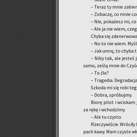
– Teraz ty mnie za­bie­
– Zo­ba­czę, co mnie c
– Nie, po­ka­żesz mi, co
– Ale ja nie wiem, cze
Chyba się zde­ner­wo­wał
– No to nie wiem. My­śla­
– Jak umrę, to chyba tr
– Niby tak, ale je­steś 
samo, ześlą mnie do Czyść
– To źle?
– Tra­ge­dia. De­gra­da­cja
Szko­da mi się robi tego
– Dobra, spró­buj­my.
Biorę pilot i wci­skam j
za rękę i wcho­dzi­my.
– Ale tu czy­sto.
Rze­czy­wi­ście. Wró­ci­ł
pach kawy. Mam czy­ste włos