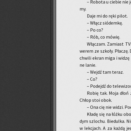
– Ro­bo­ta u cie­bie nie
my.
Daje mi do ręki pilot.
– Włącz sió­dem­kę.
– Po co?
– Rób, co mówię.
Włą­czam. Za­miast TVN
we­rem ze szko­ły. Pła­czę.
chwi­li ekran miga i widzę 
ne lanie.
– Wejdź tam teraz.
– Co?
– Po­dejdź do te­le­wi­zo
Robię tak. Moja dłoń z
Chłop stoi obok.
– Ona cię nie widzi. Po­d
Kładę się na łóżku obok 
dym szlo­chu. Bie­dul­ka. N
w lek­cjach. A za każdą je