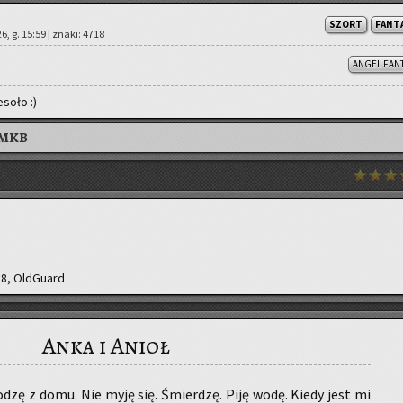
SZORT
FANT
.26, g. 15:59 | znaki: 4718
ANGEL FAN
­so­ło :)
AMKB
88, OldGuard
Anka i Anioł
o­dzę z domu. Nie myję się. Śmier­dzę. Piję wodę. Kiedy jest mi