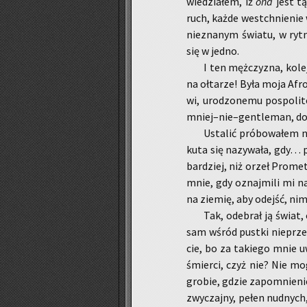
wie­dzia­łem, iż
ona
jest tą
ruch, każde wes­tchnie­nie 
nie­zna­nym świa­tu, w ryt­
się w jedno.
I ten męż­czy­zna, ko­le
na oł­ta­rze! Była moja Afr
wi, uro­dzo­ne­mu po­spo­li­t
mniej–nie–gen­tle­man, do kt
Usta­lić pró­bo­wa­łem n
ku­ta się na­zy­wa­ła, gdy… 
bar­dziej, niż orzeł Pro­me­
mnie, gdy oznaj­mi­li mi na 
na zie­mię, aby odejść, ni
Tak, ode­brał ją świat, o
sam wśród pust­ki nie­prze­n
cie, bo za ta­kie­go mnie uw
śmier­ci, czyż nie? Nie mo
gro­bie, gdzie za­po­mnie­ni
zwy­czaj­ny, pełen nud­nych