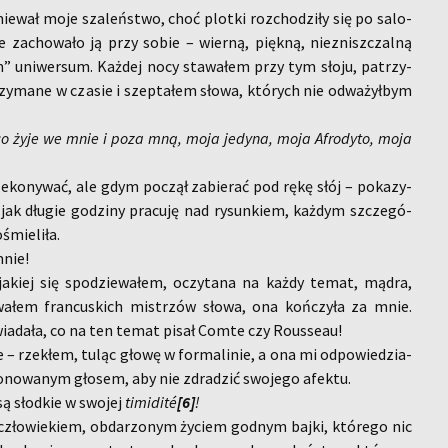
e­wał moje sza­leń­stwo, choć plot­ki roz­cho­dzi­ły się po sa­lo­
 za­cho­wa­ło ją przy sobie – wier­ną, pięk­ną, nie­znisz­czal­ną
 uni­wer­sum. Każ­dej nocy sta­wa­łem przy tym słoju, pa­trzy­
rzy­ma­ne w cza­sie i szep­ta­łem słowa, któ­rych nie od­wa­żył­bym
, co żyje we mnie i poza mną, moja je­dy­na, moja Afro­dy­to, moja
e­ko­ny­wać, ale gdym po­czął za­bie­rać pod rękę słój – po­ka­zy­
jak dłu­gie go­dzi­ny pra­cu­ję nad ry­sun­kiem, każ­dym szcze­gó­
mie­li­ła.
mnie!
 ja­kiej się spo­dzie­wa­łem, oczy­ta­na na każdy temat, mądra,
to­wa­łem fran­cu­skich mi­strzów słowa, ona koń­czy­ła za mnie.
ia­da­ła, co na ten temat pisał Comte czy Ro­us­se­au!
 – rze­kłem, tuląc głowę w for­ma­li­nie, a ona mi od­po­wie­dzia­
o­no­wa­nym gło­sem, aby nie zdra­dzić swo­je­go afek­tu.
 są słod­kie w swo­jej
ti­mi­dité
[6]
!
ło­wie­kiem, ob­da­rzo­nym ży­ciem god­nym bajki, któ­re­go nic