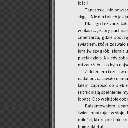
ło­ści!
Ta­na­to­sie, nie po­ws
siąg. – Nie dla ta­kich jak j
Dla­te­go też za­cze­ka­
w płaszcz, który pach­niał 
cmen­ta­rza, gdzie spo­czę­
świa­tłem, które zda­wa­ło s
łem świe­ży grób, zie­mia 
pię­ciu dzie­ła. A kiedy zo­b
mi za­drża­ło – to było naj­ś
Z drże­niem i czcią w r
nadal po­zo­sta­wa­ło nie­mal
ła­łem za­pro­sić do sie­bi
i utrud­nia­ją speł­nie­nie m
ło­pa­tą. Oto w służ­bie do
Bal­sa­mo­wa­łem ją sam
świec, opa­tru­jąc w słoju, 
mi­ło­ści, któ­rej nikt nie zr
li­nie za­klę­ta!