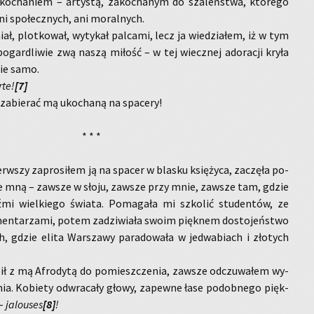
o­cha­niem – ar­ty­stą, za­ko­cha­nym do sza­leń­stwa, któ­re­go
ni spo­łecz­nych, ani mo­ral­nych.
ł, plot­ko­wał, wy­ty­kał pal­ca­mi, lecz ja wie­dzia­łem, iż w tym
po­gar­dli­wie zwą naszą mi­łość – w tej wiecz­nej ad­o­ra­cji kryła
cie samo.
­te!
[7]
za­bie­rać mą uko­cha­ną na spa­ce­ry!
* * *
w­szy za­pro­si­łem ją na spa­cer w bla­sku księ­ży­ca, za­czę­ła po­
 ze mną – za­wsze w słoju, za­wsze przy mnie, za­wsze tam, gdzie
ź­mi wiel­kie­go świa­ta. Po­ma­ga­ła mi szko­lić stu­den­tów, ze
en­ta­rza­mi, potem za­dzi­wia­ła swoim pięk­nem do­sto­jeń­stwo
h, gdzie elita War­sza­wy pa­ra­do­wa­ła w je­dwa­biach i zło­tych
 z mą Afro­dy­tą do po­miesz­cze­nia, za­wsze od­czu­wa­łem wy­
nia. Ko­bie­ty od­wra­ca­ły głowy, za­pew­ne łase po­dob­ne­go pięk­
 –
ja­lo­uses
[8]
!