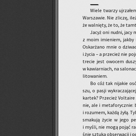
Wiele twa­rzy uj­rza­łe
War­sza­wie. Nie zli­czę, ile
że wal­nię­ty, że to, że ta
Jacyż oni nudni, jacy m
z moim imie­niem, jakby i
Oskar­ża­no mnie o dzi­wac
i życia – a prze­cież nie po
tre­cie jest owo­cem duszy
w ka­wiar­niach, na sa­lo­nac
li­to­wa­niem.
Bo cóż tak ni­ja­kie os
szu, o pasji wy­kra­cza­ją­c
kar­tek? Prze­cież Vol­ta­ir
nie, ale i me­ta­fo­rycz­ni
i ro­zu­mem, każdą żyłą. Tyl
sma­ku­ją życie w jego pełn
i myśli, nie mogą pojąć ra­d
śnie sztu­ką ob­ser­wa­cji i 