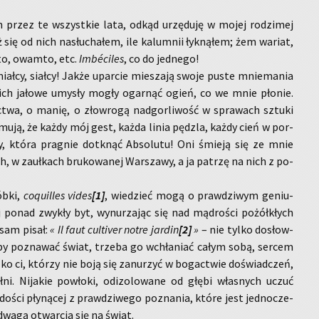
m przez te wszyst­kie lata, odkąd urzę­du­ję w mojej ro­dzi­mej
ż się od nich na­słu­cha­łem, ile ka­lum­nii łyk­ną­łem; żem wa­riat,
mto, owam­to, etc.
Imbéciles
, co do jed­ne­go!
iał­cy, siał­cy! Jakże upar­cie mie­sza­ją swoje puste mnie­ma­nia
ch ja­ło­we umy­sły mogły ogar­nąć ogień, co we mnie pło­nie.
­twa, o manię, o zło­wro­gą nad­gor­li­wość w spra­wach sztu­ki
j­mu­ją, że każdy mój gest, każda linia pędz­la, każdy cień w por­
, która pra­gnie do­tknąć Ab­so­lu­tu! Oni śmie­ją się ze mnie
h, w za­uł­kach bru­ko­wa­nej War­sza­wy, a ja pa­trzę na nich z po­
ób­ki,
co­qu­il­les vides
[1]
, wie­dzieć mogą o praw­dzi­wym ge­niu­
ej ponad zwy­kły byt, wy­nu­rza­jąc się nad mą­dro­ści po­żół­kłych
e sam pisał:
« Il faut cul­ti­ver notre jar­din
[2]
»
– nie tylko do­słow­
e: by po­zna­wać świat, trze­ba go wchła­niać całym sobą, ser­cem
ko ci, któ­rzy nie boją się za­nu­rzyć w bo­gac­twie do­świad­czeń,
i. Ni­ja­kie po­wło­ki, od­izo­lo­wa­ne od głębi wła­snych uczuć
o­ści pły­ną­cej z praw­dzi­we­go po­zna­nia, które jest jed­no­cze­
od­wa­gą otwar­cia się na świat.