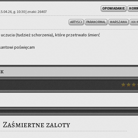
OPOWIADANIE
HOR
 15.04.26, g. 10:30 | znaki: 26407
ARTYŚCI
PARANORMAL
WARSZAWA
XIX 
y uczu­cia (tu­dzież scho­rze­nia), które prze­trwa­ło śmierć
an­to­wi po­świę­cam
EK
Zaśmiertne zaloty