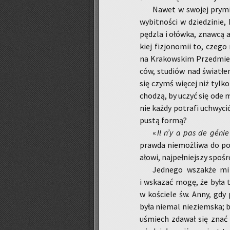
Nawet w swo­jej pry­mi­
wy­bit­no­ści w dzie­dzi­ni
pędz­la i ołów­ka, znaw­cą an
kiej fi­zjo­no­mii to, czego
na Kra­kow­skim Przed­mie­ś
ców, stu­diów nad świa­tł
się czymś wię­cej niż tylko 
cho­dzą, by uczyć się ode m
nie każdy po­tra­fi uchwy­cić
pustą formą?
«
Il n
’y a pas de g
énie
praw­da nie­moż­li­wa do pod
ało­wi, naj­peł­niej­szy spo
Jed­ne­go wszak­że m
i wska­zać mogę, że była
w ko­ście­le św. Anny, gdy p
była nie­mal nie­ziem­ska; bl
uśmiech zda­wał się znać se