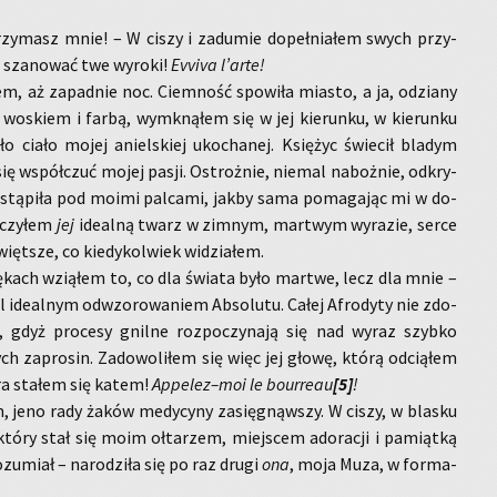
trzy­masz mnie! – W ciszy i za­du­mie do­peł­nia­łem swych przy­
a sza­no­wać twe wy­ro­ki!
Evvi­va l’arte!
łem, aż za­pad­nie noc. Ciem­ność spo­wi­ła mia­sto, a ja, odzia­ny
wo­skiem i farbą, wy­mkną­łem się w jej kie­run­ku, w kie­run­ku
ło ciało mojej aniel­skiej uko­cha­nej. Księ­życ świe­cił bla­dym
ię współ­czuć mojej pasji. Ostroż­nie, nie­mal na­boż­nie, od­kry­
ustą­pi­ła pod moimi pal­ca­mi, jakby sama po­ma­ga­jąc mi w do­
a­czy­łem
jej
ide­al­ną twarz w zim­nym, mar­twym wy­ra­zie, serce
więt­sze, co kie­dy­kol­wiek wi­dzia­łem.
ę­kach wzią­łem to, co dla świa­ta było mar­twe, lecz dla mnie –
 ide­al­nym od­wzo­ro­wa­niem Ab­so­lu­tu. Całej Afro­dy­ty nie zdo­
e, gdyż pro­ce­sy gnil­ne roz­po­czy­na­ją się nad wyraz szyb­ko
ych za­pro­sin. Za­do­wo­li­łem się więc jej głowę, którą od­cią­łem
bra sta­łem się katem!
Ap­pe­lez–moi le bo­ur­re­au
[5]
!
, jeno rady żaków me­dy­cy­ny za­się­gnąw­szy. W ciszy, w bla­sku
który stał się moim oł­ta­rzem, miej­scem ad­o­ra­cji i pa­miąt­ką
o­zu­miał – na­ro­dzi­ła się po raz drugi
ona
, moja Muza, w for­ma­