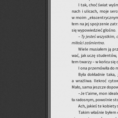
I tak, choć świat wy­śmi
nach i uli­cach, moje serce
w moim „eks­cen­trycz­nym”
łem na jej spoj­rze­nie za­t
się wy­po­wie­dzieć gło­śno.
– Ty je­steś wszyst­kim
mi­ło­ści za­śmiert­na
.
Wiele mu­sia­łem ją prz
wać, jak uczę stu­den­tów, 
łem twa­rzy – w końcu się oś
I ona prze­mó­wi­ła do 
Była do­kład­nie taka,
a wraż­li­wa. Ile­kroć cy­
Mało, sama jesz­cze do­po­w
–Je t’aime, mon ide­ale
ła ra­do­snym, po­wol­nie st
Ach, ja­kieś te ko­bie­ty
Takim wła­śnie byłem cz