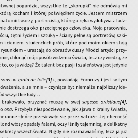
tyw­nej po­gar­dzie, wszyst­kie te „sko­rup­ki” nie od­mó­wią mi
e, którą ko­cham i któ­rej po­świę­ci­łem życie. Je­stem mi­strzem
a­to­mii twa­rzy, por­tre­ci­stą, któ­re­go ręka wy­do­by­wa z ludz­
 nie do­strze­ga oko prze­cięt­ne­go czło­wie­ka. Moja pra­cow­nia,
ciu, tętni ży­ciem i sztu­ką – ścia­ny pełne są por­tre­tów, szki­
em i cie­niem, stu­denc­kich prób, które pod moim okiem stają
ry­sun­kiem – ura­sta­ją do ob­ra­zów duszy. Mło­dzi ar­ty­ści przy­
nie, chło­nąć mój spo­sób wi­dze­nia świa­ta, lecz czy wie­dzą, że
 to, co ja widzę? Że ta­lent bez pasji i sza­leń­stwa jest je­dy­nie
 sans un grain de folie
[3]
», po­wia­da­ją Fran­cu­zy i jest w tym
­wa­że­nia, a ze mnie – czy­nią­ca byt nie­mal­że naj­bliż­szy ide­
­śród wszyst­kie ludy…
i bra­ko­wa­ło, przy­znać muszę w swej
sa­ges­se ar­ti­sti­que
[4]
,
 to
ona
. Przy­by­ła nie­spo­dzie­wa­nie, jak zjawa z kra­iny świa­tła,
o­ran­ne słoń­ce prze­sie­wa­ło się przez wi­tra­że. Jej obec­ność
ond włosy opa­da­ły fa­la­mi, oczy lśni­ły ta­jem­ni­cą, a de­li­kat­ny
­kre­ty wszech­świa­ta. Nigdy nie roz­ma­wia­li­śmy, lecz ja już