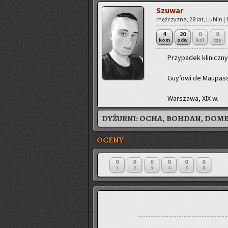
Szu­war
męż­czy­zna, 28 lat, Lu­blin |
4
20
0
0
kom
odw
kol
czy
Przy­pa­dek kli­nicz­n
Guy’owi de Mau­pas­s
War­sza­wa, XIX w.
DYŻURNI:
OCHA, BOHDAN, DOM
OCENY
0
0
0
0
0
0
1
2
3
4
5
6