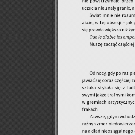
nie po­wstrzy­ma­ło przed k
uczu­cia nie znały gra­nic, a
Świat mnie nie ro­zu­mia
akcie, w tej ob­se­sji – jak 
się praw­da więk­sza niż ży
Que le dia­ble les em­por
Muszę za­cząć czę­ściej 
Od nocy, gdy po raz pier
ja­wiać się coraz czę­ściej
sztu­ka sty­ka­ła się z lud
swymi jakże traf­ny­mi ko­m
w gre­miach ar­ty­stycz­nyc
fra­kach.
Za­wsze, gdym wcho­dził
raź­ny szmer nie­do­wie­rza­
na a dlań nie­osią­gal­ne­go