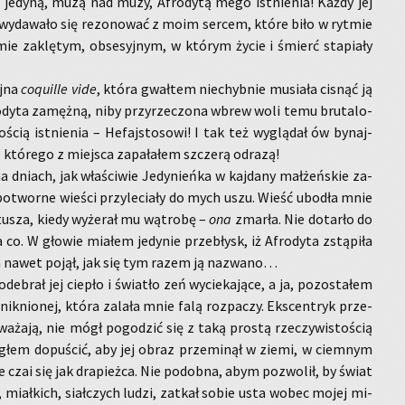
 je­dy­ną, muzą nad muzy, Afro­dy­tą mego ist­nie­nia! Każdy jej
wy­da­wa­ło się re­zo­no­wać z moim ser­cem, które biło w ryt­mie
mie za­klę­tym, ob­se­syj­nym, w któ­rym życie i śmierć sta­pia­ły
j­na
co­qu­il­le vide
, która gwał­tem nie­chyb­nie mu­sia­ła ci­snąć ją
o­dy­ta za­męż­ną, niby przy­rze­czo­na wbrew woli temu bru­ta­lo­
o­ścią ist­nie­nia – He­faj­sto­so­wi! I tak też wy­glą­dał ów by­naj­
ó­re­go z miej­sca za­pa­ła­łem szcze­rą od­ra­zą!
a dniach, jak wła­ści­wie Je­dy­nień­ka w kaj­da­ny mał­żeń­skie za­
po­twor­ne wie­ści przy­le­cia­ły do mych uszu. Wieść ubo­dła mnie
tu­sza, kiedy wy­że­rał mu wą­tro­bę –
ona
zmar­ła. Nie do­tar­ło do
co. W gło­wie mia­łem je­dy­nie prze­błysk, iż Afro­dy­ta zstą­pi­ła
m nawet pojął, jak się tym razem ją na­zwa­no…
de­brał jej cie­pło i świa­tło zeń wy­cie­ka­ją­ce, a ja, po­zo­sta­łem
ik­nio­nej, która za­la­ła mnie falą roz­pa­czy. Eks­cen­tryk prze­
a­ża­ją, nie mógł po­go­dzić się z taką pro­stą rze­czy­wi­sto­ścią
­głem do­pu­ścić, aby jej obraz prze­mi­nął w ziemi, w ciem­nym
e czai się jak dra­pież­ca. Nie po­dob­na, abym po­zwo­lił, by świat
, miał­kich, siał­czych ludzi, za­tkał sobie usta wobec mojej mi­