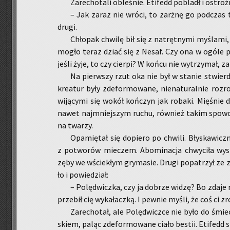
Za­re­cho­ta­li ob­le­śnie. Eti­fedd po­bladł i ostro
– Jak zaraz nie wróci, to za­rżnę go pod­czas te
drugi.
Chło­pak chwi­lę bił się z na­tręt­ny­mi my­śla­mi
mogło teraz dziać się z Nesaf. Czy ona w ogóle prz
jeśli żyje, to czy cier­pi? W końcu nie wy­trzy­mał, za
Na pierw­szy rzut oka nie był w sta­nie stwier­dz
kre­atur były zde­for­mo­wa­ne, nie­na­tu­ral­nie roz­ro­ś
wi­ją­cy­mi się wokół koń­czyn jak ro­ba­ki. Mię­śnie
nawet naj­mniej­szym ruchu, rów­nież takim spo­wo
na twa­rzy.
Opa­mię­tał się do­pie­ro po chwi­li. Bły­ska­wicz­
z po­two­rów mie­czem. Abo­mi­na­cja chwy­ci­ła wy­sta
zęby we wście­kłym gry­ma­sie. Drugi po­pa­trzył ze z
ło i po­wie­dział:
– Po­lę­dwicz­ka, czy ja do­brze widzę? Bo zdaje 
prze­bił cię wy­ka­łacz­ką. I pew­nie myśli, że coś ci zro
Za­re­cho­tał, ale Po­lę­dwicz­ce nie było do śmie
skiem, paląc zde­for­mo­wa­ne ciało be­stii. Eti­fedd 