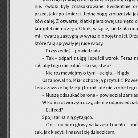
nie. Zwło­ki były zma­sa­kro­wa­ne. Ewi­dent­nie d
przed, jak i po śmier­ci. Jedną nogę zmiaż­dży­ła jaką
ków dalej. Z otwar­tej klat­ki pier­sio­wej usu­nię­to
kom­plet­nie ni­cze­go. Obok, w kącie, sie­dzia­ła ona
mi i twa­rzą za­sty­głą w wy­ra­zie obo­jęt­no­ści. Drżą
które falą spły­wa­ły jej rude włosy.
– Przy­sze­dłeś – po­wie­dzia­ła.
– Tak – od­parł z ulgą i spu­ścił wzrok. Teraz 
żał, aby tego nie robić. – Co się stało?
– Nie roz­ma­wiaj­my o tym – ucię­ła. – Nigdy.
Usza­no­wał to. Miał ocho­tę ją przy­tu­lić. Po­wi
teraz za­wsze bę­dzie jej bro­nił, ale nie zro­bił tego.
– Muszę od­szu­kać ba­ro­na – po­wie­dział za­mi
W końcu otwo­rzy­ła oczy, ale nie od­po­wie­dzia­ła
– Eti­fedd?
Spoj­rzał na nią py­ta­ją­co.
– On – ru­chem głowy wska­za­ła tru­chło – mów
tak, jak kie­dyś. I na­zwał cię dzie­dzi­cem.