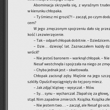
Abo­mi­na­cja skrzy­wi­ła się, z wy­raź­nym tru­
w kie­run­ku chło­pa­ka.
– Ty śmiesz mi gro­zić?! – za­czął, po czym doda
cem?
W jego zmę­czo­nym spoj­rze­niu dało się przez c
kość i ze­zwie­rzę­ce­nie.
– Tak – od­parł chło­pak do­bit­nie. – Dzie­dzi­cem
– Dzie… dzie­sięć lat. Za­zna­cza­łem każdy dzi
wró­cił?
– Nie je­steś ba­ro­nem – wark­nął chło­pak. – Nie 
Nesaf wes­tchnę­ła i spoj­rza­ła na niego ze zmę
– Chyba jed­nak jest – skwi­to­wa­ła.
Chło­pak za­ci­snął zęby. Mię­śnie na jego szczę
szkli­ły. Opu­ścił wy­cią­gnię­ty do tej pory miecz.
– Jak zdjąć klą­twę – wy­sy­czał. – Mów.
– Sy… synu – wy­char­czał. Zła­pał się za głowę, w
stąd. Nim za­pad­nie zmierzch. Książ­ka. Książ­ka zł
– Nie je­stem two… – za­czął, ale Nesaf go uci­sz