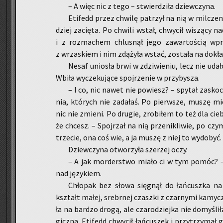
– A więc nic z tego – stwier­dzi­ła dziew­czy­na.
Eti­fedd przez chwi­lę pa­trzył na nią w mil­cze­
dziej za­cię­ta. Po chwi­li wstał, chwy­cił wi­szą­cy 
i z roz­ma­chem chlu­snął jego za­war­to­ścią wpro
z wrza­skiem i nim zdą­ży­ła wstać, zo­sta­ła na do­kł
Nesaf unio­sła brwi w zdzi­wie­niu, lecz nie udało
Wbiła wy­cze­ku­ją­ce spoj­rze­nie w przy­by­sza.
– I co, nic nawet nie po­wiesz? – spy­tał za­sko
nia, któ­rych nie za­da­łaś. Po pierw­sze, muszę mieć
nic nie zmie­ni. Po dru­gie, zro­bi­łem to też dla ci
że chcesz. – Spoj­rzał na nią prze­ni­kli­wie, po czy
trze­cie, ona coś wie, a ja muszę z niej to wy­do­być.
Dziew­czy­na otwo­rzy­ła sze­rzej oczy.
– A jak mor­der­stwo miało ci w tym pomóc? – s
nad ję­zy­kiem.
Chło­pak bez słowa się­gnął do łań­cusz­ka na 
kształt małej, srebr­nej czasz­ki z czar­ny­mi ka­mycz
ła na bar­dzo drogą, ale cza­ro­dziej­ka nie do­my­śl
gicz­na. Eti­fedd chwy­cił łań­cu­szek i przy­trzy­ma