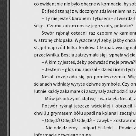
co ewi­dent­nie nie było obec­ne w kom­na­cie, by sob
Eti­fedd sta­nął z wi­docz­nym zdzi­wie­niem na tw
– Ty nie je­steś ba­ro­nem Ty­tu­sem – stwier­dził
ścią: – Czemu zatem no­sisz jego szaty, po­kra­ko?
Stwór rąb­nął ostat­ni raz czo­łem w ka­mien­
w stro­nę chło­pa­ka. Wy­szcze­rzył zęby, jakby chciał 
stą­pił na­przód kilka kro­ków. Chło­pak wy­cią­gną
prze­ciw­ni­ka. Be­stia za­trzy­ma­ła się i łyp­nę­ła wście
– A kim ty je­steś, żeby pod­wa­żać moje prawa?! –
– Je­stem – głos mu za­drżał – dzie­dzi­cem tych
Nesaf ro­zej­rza­ła się po po­miesz­cze­niu. Wi
ścia­nach wid­nia­ły wy­ry­te dziw­ne sym­bo­le. Czy on 
lut­nie każdy za­ka­ma­rek i za­czy­na­ły za­cho­dzić na
– Mów jak od­czy­nić klą­twę – wark­nę­ła Nesaf, za
Po­twór ryk­nął jesz­cze wście­klej i ob­rzu­cił 
chwi­li z gry­ma­sem bólu upadł na ko­la­na i za­czął 
– Odejdź! Odejdź! Odejdź! – zawył. – Zo­staw mni
– Nie odej­dzie­my – od­parł Eti­fedd. – Po­wie
in­for­ma­cje z two­je­go trupa.