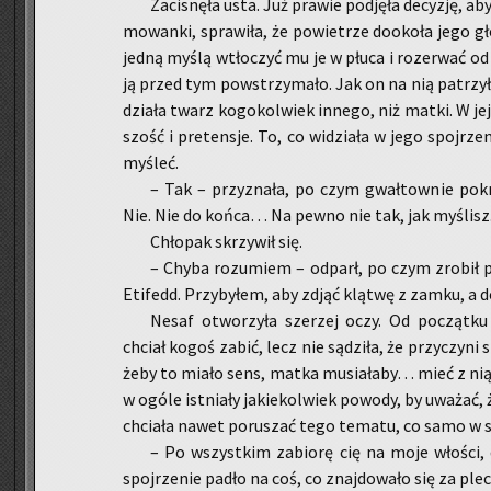
Za­ci­snę­ła usta. Już pra­wie pod­ję­ła de­cy­zję
mo­wan­ki, spra­wi­ła, że po­wie­trze do­oko­ła jego g
jedną myślą wtło­czyć mu je w płuca i ro­ze­rwać od 
ją przed tym po­wstrzy­ma­ło. Jak on na nią pa­trzył?
dzia­ła twarz ko­go­kol­wiek in­ne­go, niż matki. W j
szość i pre­ten­sje. To, co wi­dzia­ła w jego spoj­rze
my­śleć.
– Tak – przy­zna­ła, po czym gwał­tow­nie po­krę
Nie. Nie do końca… Na pewno nie tak, jak my­ślisz
Chło­pak skrzy­wił się.
– Chyba ro­zu­miem – od­parł, po czym zro­bił 
Eti­fedd. Przy­by­łem, aby zdjąć klą­twę z zamku, a 
Nesaf otwo­rzy­ła sze­rzej oczy. Od po­cząt­ku 
chciał kogoś zabić, lecz nie są­dzi­ła, że przy­czy­ni s
żeby to miało sens, matka mu­sia­ła­by… mieć z nią c
w ogóle ist­nia­ły ja­kie­kol­wiek po­wo­dy, by uwa­żać,
chcia­ła nawet po­ru­szać tego te­ma­tu, co samo w s
– Po wszyst­kim za­bio­rę cię na moje wło­ści,
spoj­rze­nie padło na coś, co znaj­do­wa­ło się za ple­c