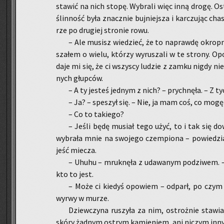
sta­wić na nich stopę. Wy­bra­li więc inną drogę. Ost
ślin­ność była znacz­nie buj­niej­sza i kar­czu­jąc c
rze po dru­giej stro­nie rowu.
– Ale mu­sisz wie­dzieć, że to na­praw­dę okrop­ne
sza­łem o wielu, któ­rzy wy­ru­sza­li w te stro­ny. Opo
da­je mi się, że ci wszy­scy lu­dzie z zamku nigdy nie 
nych głup­ców.
– A ty je­steś jed­nym z nich? – prych­nę­ła. – Z 
– Ja? – spe­szył się. – Nie, ja mam coś, co mogę 
– Co to ta­kie­go?
– Jeśli będę mu­siał tego użyć, to i tak się do­
wy­bra­ła mnie na swo­je­go czem­pio­na – po­wie­dzi
jeść mie­cza.
– Uhuhu – mruk­nę­ła z uda­wa­nym po­dzi­wem. –
kto to jest.
– Może ci kie­dyś opo­wiem – od­parł, po czym w
wyrwy w murze.
Dziew­czy­na ru­szy­ła za nim, ostroż­nie sta­wi
skóry żad­nym ostrym ka­mie­niem, ani ni­czym inny