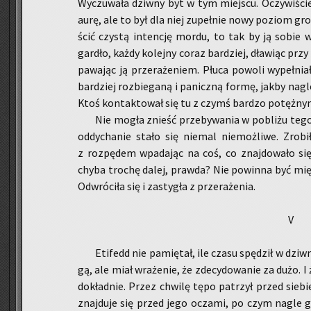
Wy­czu­wa­ła dziw­ny byt w tym miej­scu. Oczy­wi­śc
aurę, ale to był dla niej zu­peł­nie nowy po­ziom gro
ścić czy­stą in­ten­cję mordu, to tak by ją sobie wy­
gar­dło, każdy ko­lej­ny coraz bar­dziej, dła­wiąc pr
pa­wa­jąc ją prze­ra­że­niem. Płuca po­wo­li wy­peł­ni
bar­dziej roz­bie­ga­ną i pa­nicz­ną formę, jakby nag
Ktoś kon­tak­to­wał się tu z czymś bar­dzo po­tęż­ny
Nie mogła znieść prze­by­wa­nia w po­bli­żu tego 
od­dy­cha­nie stało się nie­mal nie­moż­li­we. Zro­b
z roz­pę­dem wpa­da­jąc na coś, co znaj­do­wa­ło się
chyba tro­chę dalej, praw­da? Nie po­win­na być mięk
Od­wró­ci­ła się i za­sty­gła z prze­ra­że­nia.
V
Eti­fedd nie pa­mię­tał, ile czasu spę­dził w dziw­ne
gą, ale miał wra­że­nie, że zde­cy­do­wa­nie za dużo. I
do­kład­nie. Przez chwi­lę tępo pa­trzył przed sie­bie
znaj­du­je się przed jego ocza­mi, po czym nagle go 