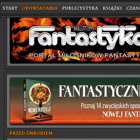
START
OPOWIADANIA
PUBLICYSTYKA
KSIĄŻKI
CZAS
}
PRZED ZMROKIEM