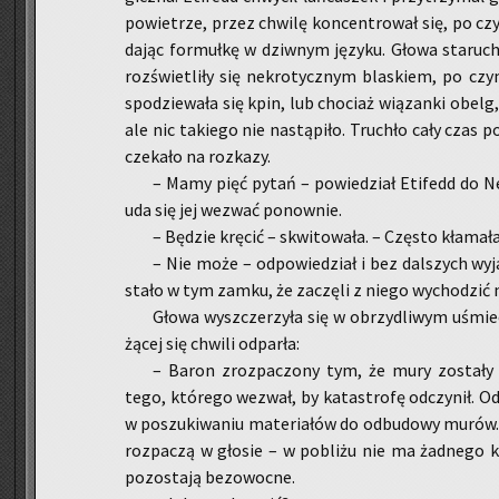
po­wie­trze, przez chwi­lę kon­cen­tro­wał się, po cz
da­jąc for­muł­kę w dziw­nym ję­zy­ku. Głowa sta­ru­ch
roz­świe­tli­ły się ne­kro­tycz­nym bla­skiem, po czy
spo­dzie­wa­ła się kpin, lub cho­ciaż wią­zan­ki obelg,
ale nic ta­kie­go nie na­stą­pi­ło. Tru­chło cały czas p
cze­ka­ło na roz­ka­zy.
– Mamy pięć pytań – po­wie­dział Eti­fedd do Nes
uda się jej we­zwać po­now­nie.
– Bę­dzie krę­cić – skwi­to­wa­ła. – Czę­sto kła­ma
– Nie może – od­po­wie­dział i bez dal­szych wy­ja
stało w tym zamku, że za­czę­li z niego wy­cho­dzić n
Głowa wy­szcze­rzy­ła się w obrzy­dli­wym uśmie­c
żą­cej się chwi­li od­par­ła:
– Baron zroz­pa­czo­ny tym, że mury zo­sta­ły zbu
tego, któ­re­go we­zwał, by ka­ta­stro­fę od­czy­nił. 
w po­szu­ki­wa­niu ma­te­ria­łów do od­bu­do­wy murów. 
roz­pa­czą w gło­sie – w po­bli­żu nie ma żad­ne­go ka
po­zo­sta­ją bez­owoc­ne.