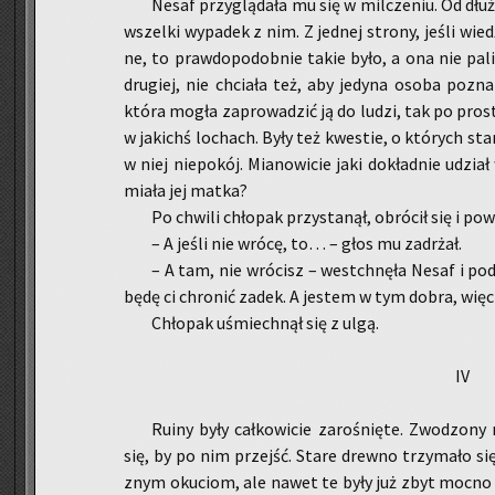
Nesaf przy­glą­da­ła mu się w mil­cze­niu. Od dłuż
wszel­ki wy­pa­dek z nim. Z jed­nej stro­ny, jeśli wie
ne, to praw­do­po­dob­nie takie było, a ona nie pa­li
dru­giej, nie chcia­ła też, aby je­dy­na osoba po­zna
która mogła za­pro­wa­dzić ją do ludzi, tak po pro­stu
w ja­kichś lo­chach. Były też kwe­stie, o któ­rych sta­r
w niej nie­po­kój. Mia­no­wi­cie jaki do­kład­nie udział
miała jej matka?
Po chwi­li chło­pak przy­sta­nął, ob­ró­cił się i po­w
– A jeśli nie wrócę, to… – głos mu za­drżał.
– A tam, nie wró­cisz – wes­tchnę­ła Nesaf i pod­
będę ci chro­nić zadek. A je­stem w tym dobra, więc 
Chło­pak uśmiech­nął się z ulgą.
IV
Ruiny były cał­ko­wi­cie za­ro­śnię­te. Zwo­dzo­
się, by po nim przejść. Stare drew­no trzy­ma­ło się 
znym oku­ciom, ale nawet te były już zbyt mocno prz