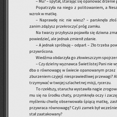
– Mu? – spy­tał, sta­ra­jąc się opa­no­wać drże­ni
Po­pa­trzy­ła na niego z po­li­to­wa­niem, a Nesaf 
wzrok w matkę.
– Na­praw­dę nic nie wiesz? – par­sk­nę­ła zło
zanim zdą­żysz prze­kro­czyć próg zamku.
Na twa­rzy przy­by­sza po­ja­wi­ła się dziw­na zma
po­wie­dzieć, ale jed­nak zmie­nił zda­nie.
– A jed­nak spró­bu­ję – od­parł. – Zło trze­ba p
przy­wró­co­na.
Wiedź­ma ob­da­rzy­ła go zło­wiesz­czym spoj­rze
– Czy dziel­ny wy­znaw­ca Świe­tli­stej Pani nie 
dba o rów­no­wa­gę w świe­cie opa­no­wa­nym przez 
zbu­rze­niem czy­jejś nie­spra­wie­dli­wej prze­wa­gi? 
trzy­my­wać w two­jej szla­chet­nej misji, ry­ce­rzu.
To rze­kł­szy, sta­ru­cha wy­sta­wi­ła nagie zro­go­wa
mu się na środ­ku chaty, przy­mknę­ła oczy i za­czę­
my­śle­niu chwi­lę ob­ser­wo­wa­ła śpią­cą matkę, za­s
przy­wra­ca rów­no­wa­gę? Czyli zamek był wcze­śnie ź
stał za­ata­ko­wa­ny?