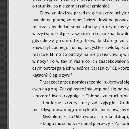
o ra­tun­ku, to nie za­mie­rzał jej zmie­niać.
Znów zna­lazł się przed cią­gle jesz­cze uchy­lo
pa­da­ło na plamę ko­lej­nej świe­żej krwi na po­sadz­ce
mie­cza, aby dodać sobie otu­chy, po czym ru­szył 
wieży i spoj­rzał przez szpa­rę na to, co znaj­do­wa­ło
gdy ude­rzył go smród zgni­li­zny, do któ­re­go zdą­ży
za­uwa­żył żad­ne­go ruchu, wszyst­kie zwło­ki, które
mar­twe. Mimo to pa­trzył na nie przez chwi­lę w na
w nocy? To w takim razie co ich za­ata­ko­wa­ło? 
czym ostrze­ga­ła ich wiedź­ma. Straż­ni­cy? Ci, któ­rz
ką­tach? Cią­gle żywi?
Prze­szedł przez po­miesz­cze­nie i skie­ro­wał s
cych na górę. Za­czął ostroż­nie wspi­nać się na pi
z prze­raź­li­we skrzyp­nię­cie. Chło­pak znie­ru­cho­mia
– Cho­ler­ne szczu­ry – usły­szał czyjś głos. Gruby
musi dys­po­no­wać ogrom­ną klat­ką pier­sio­wą, by w
– My­śla­łem, że to Udko wraca – mruk­nął drugi, 
– Długo mu scho­dzi – dodał pierw­szy. – Za do­b