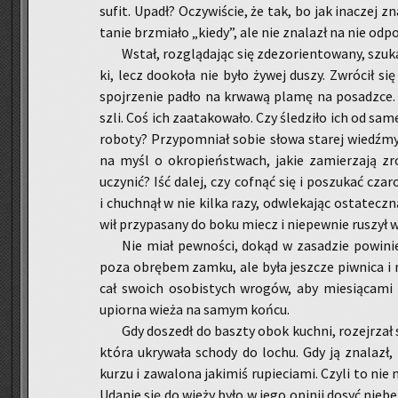
sufit. Upadł? Oczy­wi­ście, że tak, bo jak ina­czej zna­
ta­nie brzmia­ło „kiedy”, ale nie zna­lazł na nie od­po­
Wstał, roz­glą­da­jąc się zdez­o­rien­to­wa­ny, szu­k
ki, lecz do­oko­ła nie było żywej duszy. Zwró­cił się
spoj­rze­nie padło na krwa­wą plamę na po­sadz­ce. C
szli. Coś ich za­ata­ko­wa­ło. Czy śle­dzi­ło ich od sa
ro­bo­ty? Przy­po­mniał sobie słowa sta­rej wiedź­my:
na myśl o okro­pień­stwach, jakie za­mie­rza­ją zro
uczy­nić? Iść dalej, czy cof­nąć się i po­szu­kać cza­r
i chuch­nął w nie kilka razy, od­wle­ka­jąc osta­tecz­
wił przy­pa­sa­ny do boku miecz i nie­pew­nie ru­szył
Nie miał pew­no­ści, dokąd w za­sa­dzie po­wi­nie
poza ob­rę­bem zamku, ale była jesz­cze piw­ni­ca i 
cał swo­ich oso­bi­stych wro­gów, aby mie­sią­ca­mi 
upior­na wieża na samym końcu.
Gdy do­szedł do basz­ty obok kuch­ni, ro­zej­rzał 
która ukry­wa­ła scho­dy do lochu. Gdy ją zna­lazł, 
kurzu i za­wa­lo­na ja­ki­miś ru­pie­cia­mi. Czyli to ni
Uda­nie się do wieży było w jego opi­nii dosyć nie­bez