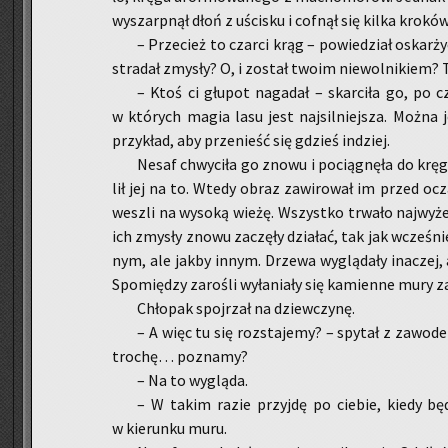
wy­szarp­nął dłoń z uści­sku i cof­nął się kilka kro­ków
– Prze­cież to czar­ci krąg – po­wie­dział oskar
stra­dał zmy­sły? O, i zo­stał twoim nie­wol­ni­kiem?
– Ktoś ci głu­pot na­ga­dał – skar­ci­ła go, po c
w któ­rych magia lasu jest naj­sil­niej­sza. Można j
przy­kład, aby prze­nieść się gdzieś in­dziej.
Nesaf chwy­ci­ła go znowu i po­cią­gnę­ła do kręg
lił jej na to. Wtedy obraz za­wi­ro­wał im przed ocza
we­szli na wy­so­ką wieżę. Wszyst­ko trwa­ło naj­wy­
ich zmy­sły znowu za­czę­ły dzia­łać, tak jak wcze­śnie
nym, ale jakby innym. Drze­wa wy­glą­da­ły ina­czej, a ś
Spo­mię­dzy za­ro­śli wy­ła­nia­ły się ka­mien­ne mury z
Chło­pak spoj­rzał na dziew­czy­nę.
– A więc tu się roz­sta­je­my? – spy­tał z za­wo­de
tro­chę… po­zna­my?
– Na to wy­glą­da.
– W takim razie przyj­dę po cie­bie, kiedy bę­
w kie­run­ku muru.