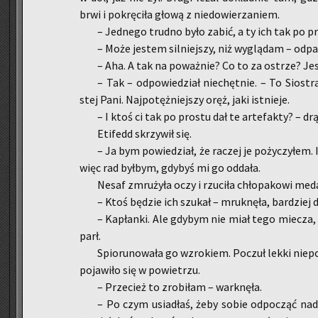
brwi i po­krę­ci­ła głową z nie­do­wie­rza­niem.
– Jed­ne­go trud­no było zabić, a ty ich tak po p
– Może je­stem sil­niej­szy, niż wy­glą­dam – od­pa
– Aha. A tak na po­waż­nie? Co to za ostrze? Jes
– Tak – od­po­wie­dział nie­chęt­nie. – To Sio­st
stej Pani. Naj­po­tęż­niej­szy oręż, jaki ist­nie­je.
– I ktoś ci tak po pro­stu dał te ar­te­fak­ty? – drą
Eti­fedd skrzy­wił się.
– Ja bym po­wie­dział, że ra­czej je po­ży­czy­łe
więc rad był­bym, gdy­byś mi go od­da­ła.
Nesaf zmru­ży­ła oczy i rzu­ci­ła chło­pa­ko­wi me­d
– Ktoś bę­dzie ich szu­kał – mruk­nę­ła, bar­dziej 
– Ka­płan­ki. Ale gdy­bym nie miał tego mie­cza, 
parł.
Spio­ru­no­wa­ła go wzro­kiem. Po­czuł lekki nie­p
po­ja­wi­ło się w po­wie­trzu.
– Prze­cież to zro­bi­łam – wark­nę­ła.
– Po czym usia­dłaś, żeby sobie od­po­cząć nad z