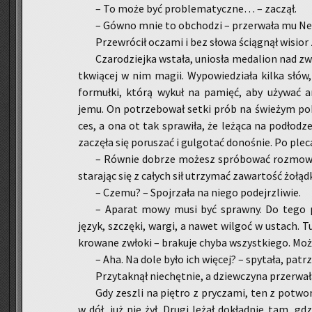
– To może być pro­ble­ma­tycz­ne… – za­czął.
– Gówno mnie to ob­cho­dzi – prze­rwa­ła mu Ne
Prze­wró­cił ocza­mi i bez słowa ścią­gnął wi­sior
Cza­ro­dziej­ka wsta­ła, unio­sła me­da­lion nad zw
tkwią­cej w nim magii. Wy­po­wie­dzia­ła kilka słów
for­muł­ki, którą wykuł na pa­mięć, aby uży­wać amu­
jemu. On po­trze­bo­wał setki prób na świe­żym po­bo
ces, a ona ot tak spra­wi­ła, że le­żą­ca na pod­ło­dz
za­czę­ła się po­ru­szać i gul­go­tać do­no­śnie. Po p
– Rów­nie do­brze mo­żesz spró­bo­wać roz­mo­wy
sta­ra­jąc się z ca­łych sił utrzy­mać za­war­tość żo­łąd
– Czemu? – Spoj­rza­ła na niego po­dejrz­li­wie.
– Apa­rat mowy musi być spraw­ny. Do tego po­
język, szczę­ki, wargi, a nawet wil­goć w ustach. 
kro­wa­ne zwło­ki – bra­ku­je chyba wszyst­kie­go. M
– Aha. Na dole było ich wię­cej? – spy­ta­ła, pa­t
Przy­tak­nął nie­chęt­nie, a dziew­czy­na prze­rwa­ła
Gdy ze­szli na pię­tro z pry­cza­mi, ten z po­two­
w dół, już nie żył. Drugi leżał do­kład­nie tam, g