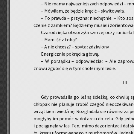
– Nie mamy naj­waż­niej­szych od­po­wie­dzi – mru
– Mó­wi­łam, że bę­dzie krę­cić – skwi­to­wa­ła.
– To praw­da – przy­znał nie­chęt­nie. – Kto zo­s
cze­nie z zam­kiem? Bę­dzie­my mu­sie­li zo­rien­to­wać
Cza­ro­dziej­ka otwo­rzy­ła sze­rzej oczy i unio­sła
– Mam iść z tobą?
– A nie chcesz? – spy­tał zdzi­wio­ny.
Ener­gicz­nie po­krę­ci­ła głową.
– W po­rząd­ku – od­po­wie­dział. – Ale za­pro­
znowu zgu­bić się w tym cho­ler­nym lesie.
III
Gdy pro­wa­dzi­ła go leśną ścież­ką, co chwi­lę sp
chło­pak nie pla­nu­je zro­bić cze­goś nie­ocze­ki­wa­
wrząt­kiem wiedź­mę. Roz­glą­da­ła się rów­nież za pe
mo­gły­by im pomóc w do­tar­ciu do celu. Gdy jedno z
i po­cią­gnę­ła w las. Ten, mimo dez­orien­ta­cji dał si
ło, kręgu ufor­mo­wa­ne­go z mu­cho­mo­rów. Jed­nak