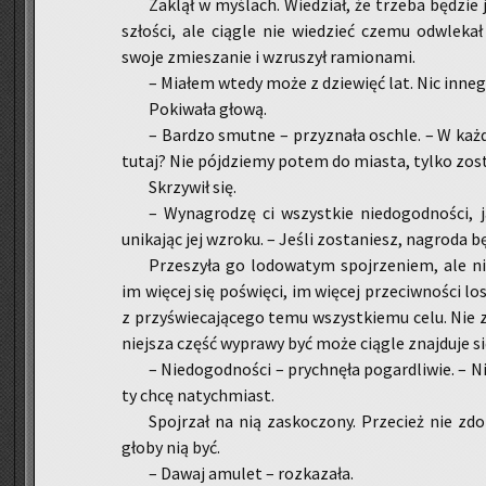
Za­klął w my­ślach. Wie­dział, że trze­ba bę­dzie 
szło­ści, ale cią­gle nie wie­dzieć czemu od­wle­kał
swoje zmie­sza­nie i wzru­szył ra­mio­na­mi.
– Mia­łem wtedy może z dzie­więć lat. Nic in­ne­
Po­ki­wa­ła głową.
– Bar­dzo smut­ne – przy­zna­ła oschle. – W każ­
tutaj? Nie pój­dzie­my potem do mia­sta, tylko zo­st
Skrzy­wił się.
– Wy­na­gro­dzę ci wszyst­kie nie­do­god­no­ści, j
uni­ka­jąc jej wzro­ku. – Jeśli zo­sta­niesz, na­gro­da bę
Prze­szy­ła go lo­do­wa­tym spoj­rze­niem, ale ni
im wię­cej się po­świę­ci, im wię­cej prze­ciw­no­ści l
z przy­świe­ca­ją­ce­go temu wszyst­kie­mu celu. Nie z
niej­sza część wy­pra­wy być może cią­gle znaj­du­je s
– Nie­do­god­no­ści – prych­nę­ła po­gar­dli­wie. –
ty chcę na­tych­miast.
Spoj­rzał na nią za­sko­czo­ny. Prze­cież nie zdo­
gło­by nią być.
– Dawaj amu­let – roz­ka­za­ła.