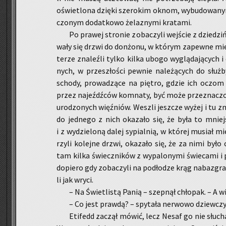
oświe­tlo­na dzię­ki sze­ro­kim oknom, wy­bu­do­wa­ny
czo­nym do­dat­ko­wo że­la­zny­mi kra­ta­mi.
Po pra­wej stro­nie zo­ba­czy­li wej­ście z dzie­dzi
wa­ły się drzwi do don­żo­nu, w któ­rym za­pew­ne mie­
te­rze zna­leź­li tylko kilka ubogo wy­glą­da­ją­cych i
nych, w prze­szło­ści pew­nie na­le­żą­cych do służ­
scho­dy, pro­wa­dzą­ce na pię­tro, gdzie ich oczom uk
przez na­jeźdź­ców kom­na­ty, być może prze­zna­czo­
uro­dzo­nych więź­niów. We­szli jesz­cze wyżej i tu zn
do jed­ne­go z nich oka­za­ło się, że była to mniej­
i z wy­dzie­lo­ną dalej sy­pial­nią, w któ­rej mu­sia
rzy­li ko­lej­ne drzwi, oka­za­ło się, że za nimi było c
tam kilka świecz­ni­ków z wy­pa­lo­ny­mi świe­ca­mi i 
do­pie­ro gdy zo­ba­czy­li na pod­ło­dze krąg na­ba­zgra
li jak wryci.
– Na Świe­tli­stą Panią – szep­nął chło­pak. – A w
– Co jest praw­dą? – spy­ta­ła ner­wo­wo dziew­czy
Eti­fedd za­czął mówić, lecz Nesaf go nie słu­cha­