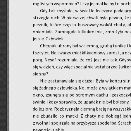
mgli­stych wspo­mnień? I czy jej matka by to po­chwa
Gdy tak my­śla­ła, w świe­tle księ­ży­ca pa­da­ją
strze­gła ruch. W pierw­szej chwi­li była pewna, że 
pież­nik, które czę­sto bu­szo­wa­ły wokół chaty, ale
onie­mia­ła. Za­mru­ga­ła kil­ku­krot­nie, zmru­ży­ła oc
jej się. Czło­wiek.
Chło­pak ubra­ny był w ciem­ną, grubą tu­ni­kę i 
i szty­let. Na twa­rzy miał kil­ku­dnio­wy za­rost, a oc
porą. Nesaf ro­zu­mia­ła, że coś jest nie tak. Gdyby p
się w dzień, czy więc spe­cjal­nie wstał przed świ­te
sie snu?
Nie za­sta­na­wia­ła się dłu­żej. Była w końcu siln
się żad­ne­go czło­wie­ka. No, może z wy­jąt­kiem mat
okno, zsu­nę­ła się po stro­mym dachu i ze­sko­czy­
świ­nie i kozy spra­wi­ło, że upa­dek nie był bo­le­sny,
do je­zio­ra. Roz­bry­znę­ła ciem­ną breję na wszyst­kie
nie zbu­dzi­ło to matki. Z chaty nie do­biegł jed­
z wolna i spoj­rza­ła na przy­by­sza spode łba. Strach i
pew­no­ści sie­bie.