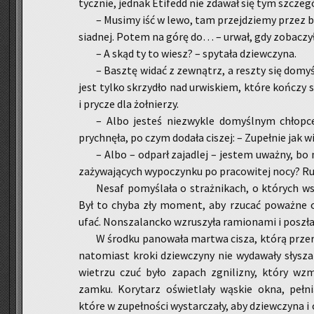
tycz­nie, jed­nak Eti­fedd nie zda­wał się tym szcze­gól
– Mu­si­my iść w lewo, tam przej­dzie­my przez ba
siad­nej. Potem na górę do… – urwał, gdy zo­ba­czył 
– A skąd ty to wiesz? – spy­ta­ła dziew­czy­na.
– Basz­tę widać z ze­wnątrz, a resz­ty się do­my­ś
jest tylko skrzy­dło nad urwi­skiem, które koń­czy s
i pry­cze dla żoł­nie­rzy.
– Albo je­steś nie­zwy­kle do­myśl­nym chło
prych­nę­ła, po czym do­da­ła ci­szej: – Zu­peł­nie jak 
– Albo – od­parł za­ja­dlej – je­stem uważ­ny, b
za­ży­wa­ją­cych wy­po­czyn­ku po pra­co­wi­tej nocy? R
Nesaf po­my­śla­ła o straż­ni­kach, o któ­rych ws
Był to chyba zły mo­ment, aby rzu­cać po­waż­ne os
ufać. Non­sza­lanc­ko wzru­szy­ła ra­mio­na­mi i po­szł
W środ­ku pa­no­wa­ła mar­twa cisza, którą prze­r
na­to­miast kroki dziew­czy­ny nie wy­da­wa­ły sły­sz
wie­trzu czuć było za­pach zgni­li­zny, który wz
zamku. Ko­ry­tarz oświe­tla­ły wą­skie okna, peł­ni
które w zu­peł­no­ści wy­star­cza­ły, aby dziew­czy­na i 