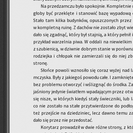
Na przed­zam­czu było spo­koj­nie. Kom­plet­nie n
gło­by być prze­klę­te i sta­no­wić bazę wy­pa­do­wą
Stało tam kilka bu­dyn­ków, opusz­czo­nych przez
w kom­plet­ną ruinę. Z da­chów nie zo­sta­ło zbyt wi
dało się zgad­nąć, który był staj­nią, a który peł­ni
przy­kład wa­rzel­nia piwa. W od­da­li na nie­wiel­kim 
z szu­bie­ni­cą, w dziw­nie do­brym sta­nie w po­rów­n
ro­dziej­ka i chło­pak nie za­mie­rza­li się do niej z
stro­nę.
Słoń­ce po­wo­li wzno­si­ło się coraz wyżej nad 
mczy­ska. Były z ja­kie­goś po­wo­du całe. I za­mknię­te
bez pro­ble­mu otwo­rzyć i wśli­zgnąć do środ­ka. Za 
ja­śnio­ny je­dy­nie świa­tłem wpa­da­ją­cym przez otwo­
się nisze, w któ­rych kie­dyś stały świecz­ni­ki, lub 
co nie zo­sta­ło na stałe przy­twier­dzo­ne do pod­ło­gi
też przej­ście na dzie­dzi­niec, lecz dawno temu za­
dało się przez nie prze­do­stać.
Ko­ry­tarz pro­wa­dził w dwie różne stro­ny, z któ