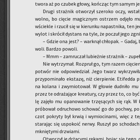
two­ra aż po czu­bek głowy, koń­cząc tym samym j
Drugi straż­nik otwo­rzył sze­ro­ko oczy, wstał
wolno, bo cię­cie ma­gicz­nym ostrzem od­ję­ło mu
wście­kle i rzu­cił się w kie­run­ku na­past­ni­ka, ten
wylot i skró­cił dy­stans na tyle, że po­czuł jego zgni
– Gdzie ona jest? – wark­nął chło­pak. – Gadaj, 
wo­li. Bar­dzo po­wo­li.
– Mmm – za­mru­czał lu­bież­nie straż­nik – zu­pe
Nie wy­trzy­mał. Roz­pruł go, tym razem cię­ciem 
po­twór nie od­po­wie­dział. Jego twarz wy­krzy­wi­ł
przy­po­mi­na­ło eks­ta­zę, niż cier­pie­nie. Eti­fed­d
na ko­la­na i zwy­mio­to­wał. W gło­wie dud­ni­ło mu 
przez te od­ra­ża­ją­ce kre­atu­ry, czy przez to, co by
lę za­ję­ło mu opa­no­wa­nie trzę­są­cych się rąk.
pró­bo­wał od­ru­cho­wo scho­wać go do po­chwy, p
czot po­kry­ty był krwią i wy­mio­ci­na­mi, więc z te
sta­ra­jąc się uspo­ko­ić nerwy. Ru­szył po scho­dach
mknię­ty­mi drzwia­mi.
Otwo­rzył je drżą­cy­mi rę­ka­mi, bojąc się tego, c