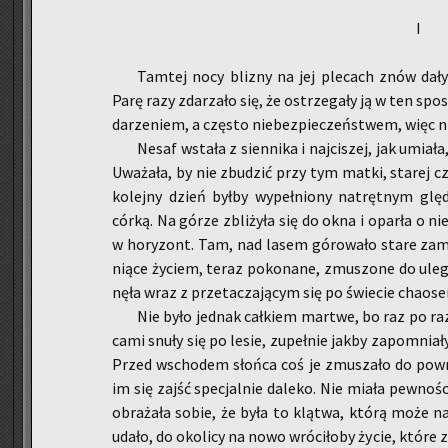
I
Tam­tej nocy bli­zny na jej ple­cach znów dały 
Parę razy zda­rza­ło się, że ostrze­ga­ły ją w ten spo
da­rze­niem, a czę­sto nie­bez­pie­czeń­stwem, więc nie
Nesaf wsta­ła z sien­ni­ka i naj­ci­szej, jak umia­ła
Uwa­ża­ła, by nie zbu­dzić przy tym matki, sta­rej cz
ko­lej­ny dzień byłby wy­peł­nio­ny na­tręt­nym gl
córką. Na górze zbli­ży­ła się do okna i opar­ła o ni
w ho­ry­zont. Tam, nad lasem gó­ro­wa­ło stare za­
nią­ce ży­ciem, teraz po­ko­na­ne, zmu­szo­ne do ule
nę­ła wraz z prze­ta­cza­ją­cym się po świe­cie cha­os
Nie było jed­nak cał­kiem mar­twe, bo raz po raz 
ca­mi snuły się po lesie, zu­peł­nie jakby za­po­mnia­
Przed wscho­dem słoń­ca coś je zmu­sza­ło do po­wr
im się zajść spe­cjal­nie da­le­ko. Nie miała pew­no­
obra­ża­ła sobie, że była to klą­twa, którą może n
udało, do oko­li­cy na nowo wró­ci­ło­by życie, które z