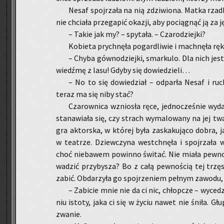
Nesaf spoj­rza­ła na nią zdzi­wio­na. Matka rzad­
nie chcia­ła prze­ga­pić oka­zji, aby po­cią­gnąć ją za j
– Takie jak my? – spy­ta­ła. – Cza­ro­dziej­ki?
Ko­bie­ta prych­nę­ła po­gar­dli­wie i mach­nę­ła ręk
– Chyba gów­no­dziej­ki, smar­ku­lo. Dla nich je­
wiedź­mę z lasu! Gdyby się do­wie­dzie­li…
– No to się do­wie­dział – od­par­ła Nesaf i ru­
teraz ma się niby stać?
Cza­row­ni­ca wznio­sła ręce, jed­no­cze­śnie wy­d
sta­na­wia­ła się, czy strach wy­ma­lo­wa­ny na jej tw
gra ak­tor­ska, w któ­rej była za­ska­ku­ją­co dobra
w te­atrze. Dziew­czy­na wes­tchnę­ła i spoj­rza­ła
choć nie­ba­wem po­win­no świ­tać. Nie miała pew­no­
wa­dzić przy­by­sza? Bo z całą pew­no­ścią tej trzę­są
zabić. Ob­da­rzy­ła go spoj­rze­niem peł­nym za­wo­du
– Za­bi­cie mnie nie da ci nic, chłop­cze – wy­ce­d
niu isto­ty, jaka ci się w życiu nawet nie śniła. Głu
zwa­nie.