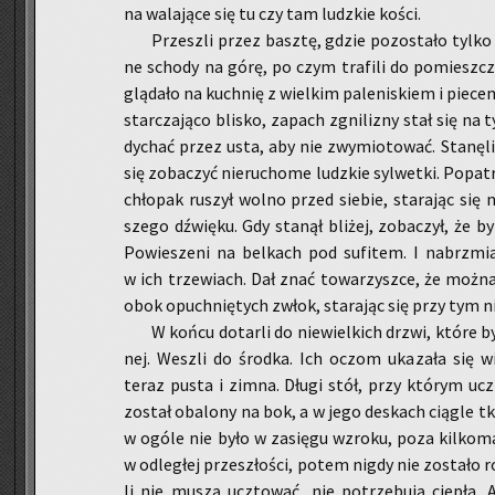
na wa­la­ją­ce się tu czy tam ludz­kie kości.
Prze­szli przez basz­tę, gdzie po­zo­sta­ło tylko
ne scho­dy na górę, po czym tra­fi­li do po­miesz­c
glą­da­ło na kuch­nię z wiel­kim pa­le­ni­skiem i pie­ce
star­cza­ją­co bli­sko, za­pach zgni­li­zny stał się na t
dy­chać przez usta, aby nie zwy­mio­to­wać. Sta­nę­li
się zo­ba­czyć nie­ru­cho­me ludz­kie syl­wet­ki. Po­pa­t
chło­pak ru­szył wolno przed sie­bie, sta­ra­jąc się
sze­go dźwię­ku. Gdy sta­nął bli­żej, zo­ba­czył, że b
Po­wie­sze­ni na bel­kach pod su­fi­tem. I na­brzmia­
w ich trze­wiach. Dał znać to­wa­rzysz­ce, że można 
obok opuch­nię­tych zwłok, sta­ra­jąc się przy tym nie
W końcu do­tar­li do nie­wiel­kich drzwi, które b
nej. We­szli do środ­ka. Ich oczom uka­za­ła się wi
teraz pusta i zimna. Długi stół, przy któ­rym ucz
zo­stał oba­lo­ny na bok, a w jego de­skach cią­gle tk
w ogóle nie było w za­się­gu wzro­ku, poza kil­ko­ma r
w od­le­głej prze­szło­ści, potem nigdy nie zo­sta­ło
li nie muszą uczto­wać, nie po­trze­bu­ją cie­pła.