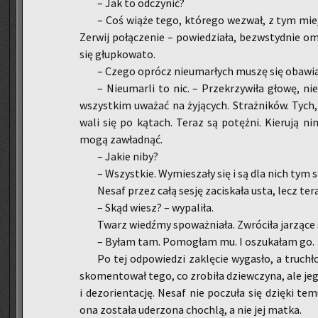
– Jak to od­czy­nić?
– Coś wiąże tego, któ­re­go we­zwał, z tym miej­
Ze­rwij po­łą­cze­nie – po­wie­dzia­ła, bez­wstyd­nie o
się głup­ko­wa­to.
– Czego oprócz nie­umar­łych muszę się oba­wia
– Nie­umar­li to nic. – Prze­krzy­wi­ła głowę, nie
wszyst­kim uwa­żać na ży­ją­cych. Straż­ni­ków. Tych,
wa­li się po ką­tach. Teraz są po­tęż­ni. Kie­ru­ją ni
mogą za­wład­nąć.
– Jakie niby?
– Wszyst­kie. Wy­mie­sza­ły się i są dla nich tym 
Nesaf przez całą sesję za­ci­ska­ła usta, lecz ter
– Skąd wiesz? – wy­pa­li­ła.
Twarz wiedź­my spo­waż­nia­ła. Zwró­ci­ła ja­rzą­ce
– Byłam tam. Po­mo­głam mu. I oszu­ka­łam go.
Po tej od­po­wie­dzi za­klę­cie wy­ga­sło, a tru­c
sko­men­to­wał tego, co zro­bi­ła dziew­czy­na, ale jego
i dez­orien­ta­cję. Nesaf nie po­czu­ła się dzię­ki tem
ona zo­sta­ła ude­rzo­na cho­chlą, a nie jej matka.