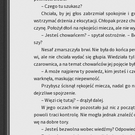
– Czego tu szu­kasz?
Chcia­ła, by jej głos za­brzmiał spo­koj­nie i g
wstrzy­mać drże­nia z eks­cy­ta­cji. Chło­pak przez c
czy­nę. Po­ło­żył dłoń na rę­ko­je­ści mie­cza, ale nie wy
– Je­steś cho­wań­cem? – spy­tał ostroż­nie. –
szy?
Nesaf zmarsz­czy­ła brwi. Nie była do końca pewn
wi, ale nie chcia­ła wydać się głu­pia. Wie­dzia­ła
cza­row­ni­ca, a na temat cho­wań­ców jej po­ję­cie by
– A może naj­pierw ty po­wiedz, kim je­steś i c
wark­nę­ła, ma­sku­jąc nie­pew­ność.
Przy­bysz ści­snął rę­ko­jeść mie­cza, nadal go nie
dejrz­li­we spoj­rze­nie.
– Więzi cię tutaj? – drą­żył dalej.
W jego oczach nie po­zo­sta­ło już nic z po­cząt­
po­wo­li traci kon­tro­lę. Nie mogła jed­nak zna­leźć 
wę na dobre tory.
– Je­steś bez­wol­na wobec wiedź­my? Od­po­wiedz