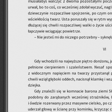
mu­sia­ła­byś wal­czyć z dwoma po­zo­sta­ły­mi po­
urwał, bo to coś, co wcze­śniej zdo­łał wy­czuć, nagle
dziew­czy­nie roz­pacz­li­we spoj­rze­nie, po czym oni
wście­kło­ścią twarz. Usta po­ru­sza­ły się w rytm wy­
dłu­żą­cej się chwi­li roz­pacz­li­wej walki o życie uś
łap­czy­wie wcią­ga­jąc po­wie­trze.
– Nie je­steś mi do ni­cze­go po­trzeb­ny – syk­nę­ł
VI
Gdy wcho­dzi­li na naj­wyż­sze pię­tro don­żo­nu, j
peł­nio­ne cier­pie­niem i sza­leń­stwem. Nesaf spoj
z wi­docz­nym na­pię­ciem na twa­rzy przy­sta­nął 
chwi­li wziął głę­bo­ki od­dech, na­ci­snął klam­kę i w
dziej­ka.
Gdy zna­leź­li się w kom­na­cie ba­ro­na ziemi S
po­dob­ny do za­rą­ba­nych wcze­śniej straż­ni­ków, 
i ów­dzie ro­ze­rwa­ny przez ma­syw­ne ciel­sko, po c
ude­rzał głową w ścia­nę przy ko­min­ku, krzy­cząc co