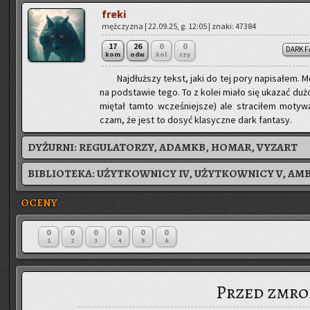
freki
męż­czy­zna | 22.09.25, g. 12:05 | znaki: 47384
17
26
0
0
DARK F
kom
odw
kol
czy
Naj­dłuż­szy tekst, jaki do tej pory na­pi­sa­łem. 
na pod­sta­wie tego. To z kolei miało się uka­zać duż
mię­tał tamto wcze­śniej­sze) ale stra­ci­łem mo­ty­wa­
czam, że jest to dosyć kla­sycz­ne dark fan­ta­sy.
DYŻURNI:
REGULATORZY, ADAMKB, HOMAR, VYZART
BIBLIOTEKA:
UŻYTKOWNICY IV, UŻYTKOWNICY V, AMB
OCENY
0
0
0
0
0
0
1
2
3
4
5
6
Przed zmro