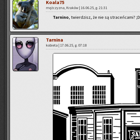
Ko­ala­75
męż­czy­zna, Kra­ków | 16.06.25, g. 21:31
Tar­ni­no
, twier­dzisz, że nie są stra­ceń­ca­mi? ;D
Tar­ni­na
ko­bie­ta | 17.06.25, g. 07:18