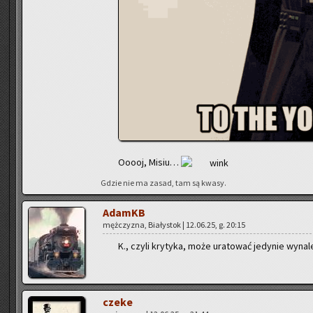
Ooooj, Misiu…
Gdzie nie ma zasad, tam są kwasy.
AdamKB
męż­czy­zna, Bia­ły­stok | 12.06.25, g. 20:15
K., czyli kry­ty­ka, może ura­to­wać je­dy­nie wy­na­
czeke