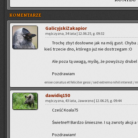
KOMENTARZE
Ga­li­cyj­ski­Za­ka­pior
męż­czy­zna, 34 lata | 12.06.25, g. 09:32
Tro­chę zbyt do­słow­ne jak na mój gust. Chyba że 
kieś trze­cie dno, któ­re­go już nie do­strze­gam :O
Ale poza tą uwagą, myślę, że po­wyż­szy dru­bel m
Po­zdra­wiam
enixe co­na­tus et fe­li­ci­ter gessi / sed extre­mo nihil in­te­res
da­wi­di­q150
męż­czy­zna, 43 lata, Ja­worz­no | 12.06.25, g. 09:44
Cześć Ko­ala­75
Świet­ne!!! Bar­dzo śmiesz­ne. I są zwro­ty akcji a 
Po­zdra­wiam!