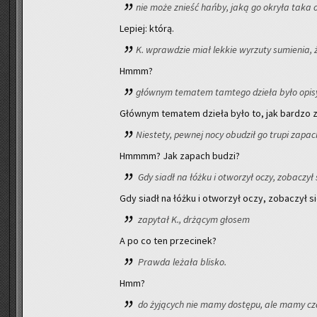
nie może znieść hańby, jaką go okry­ła taka
Le­piej: którą.
K. wpraw­dzie miał lek­kie wy­rzu­ty su­mie­nia, 
Hmmm?
głów­nym te­ma­tem tam­te­go dzie­ła było opi­sy­
Głów­nym te­ma­tem dzie­ła było to, jak bar­dzo z
Nie­ste­ty, pew­nej nocy obu­dził go trupi za­pa
Hmmmm? Jak za­pach budzi?
Gdy siadł na łóżku i otwo­rzył oczy, zo­ba­czył 
Gdy siadł na łóżku i otwo­rzył oczy, zo­ba­czył s
za­py­tał K., drżą­cym gło­sem
A po co ten prze­ci­nek?
Praw­da le­ża­ła bli­sko.
Hmm?
do ży­ją­cych nie mamy do­stę­pu, ale mamy czas