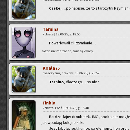
Czeke
, …po na­pi­sie, że to sta­ro­żyt­ni Rzy­mia­n
Tar­ni­na
ko­bie­ta | 18.06.25, g. 18:55
Po­wa­rio­wa­li ci Rzy­mia­nie…
Gdzie nie ma zasad, tam są kwasy.
Ko­ala­75
męż­czy­zna, Kra­ków | 18.06.25, g. 20:52
Tar­ni­no
, dla­cze­go… by nie?
Fin­kla
ko­bie­ta, Łódź | 19.06.25, g. 15:48
Bar­dzo fajny dro­ube­lek. IMO, spo­koj­nie mo­głe
jak wpa­da­ją ko­lej­ne kliki.
Jest fa­bu­ła, jest humor, są ele­men­ty hor­ro­ru