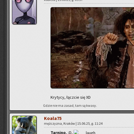
Kry­ty­cy, łącz­cie się XD
Gdzie nie ma zasad, tam są kwasy.
Ko­ala­75
męż­czy­zna, Kra­ków | 15.06.25, g. 11:24
Tar­ni­no
, ;D,