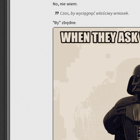
No, nie wiem.
Czas, by wy­cią­gnąć wła­ści­wy wnio­sek.
"By" zbęd­ne.