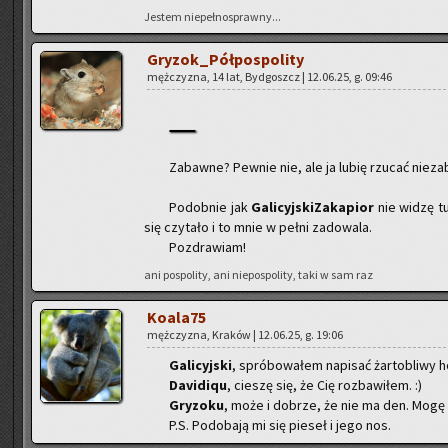
Je­stem nie­peł­no­spraw­ny...
Gry­zok_Pół­po­spo­li­ty
męż­czy­zna, 14 lat, Byd­goszcz | 12.06.25, g. 09:46
Za­baw­ne? Pew­nie nie, ale ja lubię rzu­cać nie­z
Po­dob­nie jak
Ga­li­cyj­ski­Za­ka­pior
nie widzę tu
się czy­ta­ło i to mnie w pełni za­do­wa­la.
Po­zdra­wiam!
ani po­spo­li­ty, ani nie­po­spo­li­ty, taki w sam raz
Ko­ala­75
męż­czy­zna, Kra­ków | 12.06.25, g. 19:06
Ga­li­cyj­ski
, spró­bo­wa­łem na­pi­sać żar­to­bli­wy hor
Da­vi­di­qu
, cie­szę się, że Cię roz­ba­wi­łem. :)
Gry­zo­ku
, może i do­brze, że nie ma den. Mogę m
P.S. Po­do­ba­ją mi się pie­seł i jego nos.