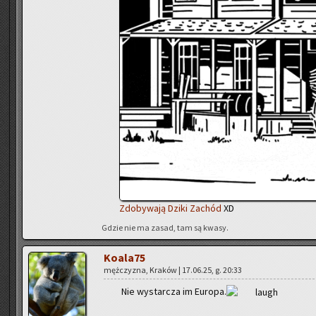
Zdo­by­wa­ją Dziki Za­chód
XD
Gdzie nie ma zasad, tam są kwasy.
Ko­ala­75
męż­czy­zna, Kra­ków | 17.06.25, g. 20:33
Nie wy­star­cza im Eu­ro­pa.