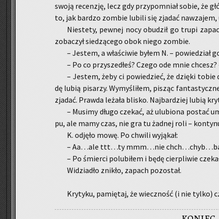
swoją re­cen­zję, lecz gdy przy­po­mniał sobie, że g
to, jak bar­dzo zom­bie lu­bi­li się zja­dać na­wza­jem,
Nie­ste­ty, pew­nej nocy obu­dził go trupi za­pa
zo­ba­czył sie­dzą­ce­go obok niego zom­bie.
– Je­stem, a wła­ści­wie byłem N. – po­wie­dział g
– Po co przy­sze­dłeś? Czego ode mnie chcesz? – 
– Je­stem, żeby ci po­wie­dzieć, że dzię­ki tobie
dę lubią pi­sa­rzy. Wy­my­śli­łem, pi­sząc fan­ta­stycz­
zja­dać. Praw­da le­ża­ła bli­sko. Naj­bar­dziej lubią kr
– Mu­si­my długo cze­kać, aż ulu­bio­na po­stać 
pu, ale mamy czas, nie gra tu żad­nej roli – kon­ty­n
K. od­ję­ło mowę. Po chwi­li wy­ją­kał:
– Aa…ale ttt…ty mmm…nie chch…chyb…ba
– Po śmier­ci po­lu­bi­łem i będę cier­pli­wie cze­k
Wi­dzia­dło zni­kło, za­pach po­zo­stał.
Kry­ty­ku, pa­mię­taj, że wiecz­ność (i nie tylko) 
koniec