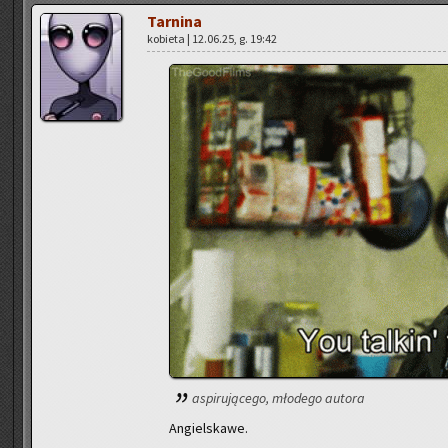
Tar­ni­na
ko­bie­ta | 12.06.25, g. 19:42
aspi­ru­ją­ce­go, mło­de­go au­to­ra
An­giel­ska­we.