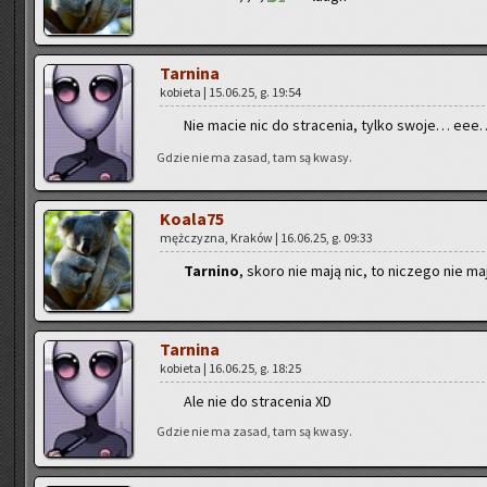
Tar­ni­na
ko­bie­ta | 15.06.25, g. 19:54
Nie macie nic do stra­ce­nia, tylko swoje… eee…
Gdzie nie ma zasad, tam są kwasy.
Ko­ala­75
męż­czy­zna, Kra­ków | 16.06.25, g. 09:33
Tar­ni­no
, skoro nie mają nic, to ni­cze­go nie m
Tar­ni­na
ko­bie­ta | 16.06.25, g. 18:25
Ale nie do stra­ce­nia XD
Gdzie nie ma zasad, tam są kwasy.