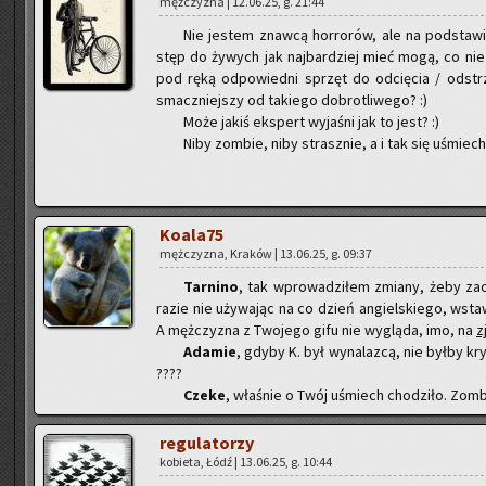
męż­czy­zna | 12.06.25, g. 21:44
Nie je­stem znaw­cą hor­ro­rów, ale na pod­sta­w
stęp do ży­wych jak naj­bar­dziej mieć mogą, co nie s
pod ręką od­po­wied­ni sprzęt do od­cię­cia / od­strze
smacz­niej­szy od ta­kie­go do­bro­tli­we­go? :)
Może jakiś eks­pert wy­ja­śni jak to jest? :)
Niby zom­bie, niby strasz­nie, a i tak się uśmie­c
Ko­ala­75
męż­czy­zna, Kra­ków | 13.06.25, g. 09:37
Tar­ni­no
, tak wpro­wa­dzi­łem zmia­ny, żeby za­
razie nie uży­wa­jąc na co dzień an­giel­skie­go, wsta­
A męż­czy­zna z Two­je­go gifu nie wy­glą­da, imo, na
z
Ada­mie
, gdyby K. był wy­na­laz­cą, nie byłby kry
????
Czeke
, wła­śnie o Twój uśmiech cho­dzi­ło. Zom­b
re­gu­la­to­rzy
ko­bie­ta, Łódź | 13.06.25, g. 10:44