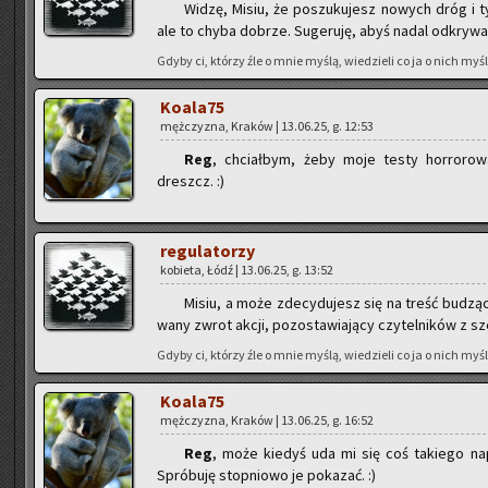
Widzę, Misiu, że po­szu­ku­jesz no­wych dróg i ty
ale to chyba do­brze. Su­ge­ru­ję, abyś nadal od­kry­wał
Gdyby ci, któ­rzy źle o mnie myślą, wie­dzie­li co ja o nich myślę
Ko­ala­75
męż­czy­zna, Kra­ków | 13.06.25, g. 12:53
Reg
, chciał­bym, żeby moje testy hor­ro­ro­wa­
dreszcz. :)
re­gu­la­to­rzy
ko­bie­ta, Łódź | 13.06.25, g. 13:52
Misiu, a może zde­cy­du­jesz się na treść bu­dzą­c
wa­ny zwrot akcji, po­zo­sta­wia­ją­cy czy­tel­ni­ków z 
Gdyby ci, któ­rzy źle o mnie myślą, wie­dzie­li co ja o nich myślę
Ko­ala­75
męż­czy­zna, Kra­ków | 13.06.25, g. 16:52
Reg
, może kie­dyś uda mi się coś ta­kie­go na­p
Spró­bu­ję stop­nio­wo je po­ka­zać. :)