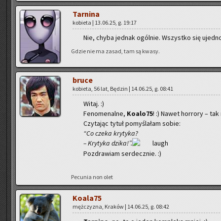
Tar­ni­na
ko­bie­ta | 13.06.25, g. 19:17
Nie, chyba jed­nak ogól­nie. Wszyst­ko się ujed­no
Gdzie nie ma zasad, tam są kwasy.
bruce
ko­bie­ta, 56 lat, Bę­dzin | 14.06.25, g. 08:41
Witaj. :)
Fe­no­me­nal­ne,
Ko­alo­75
! :) Nawet hor­ro­ry – tak 
Czy­ta­jąc tytuł po­my­śla­łam sobie:
“Co czeka kry­ty­ka?
– Kry­ty­ka dzika!”.
Po­zdra­wiam ser­decz­nie. :)
Pe­cu­nia non olet
Ko­ala­75
męż­czy­zna, Kra­ków | 14.06.25, g. 08:42