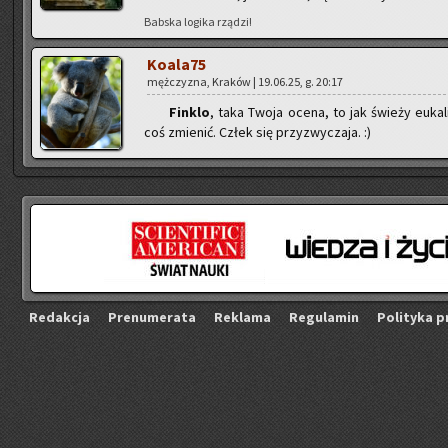
Bab­ska lo­gi­ka rzą­dzi!
Ko­ala­75
męż­czy­zna, Kra­ków | 19.06.25, g. 20:17
Fin­klo
, taka Twoja ocena, to jak świe­ży eu­ka­l
coś zmie­nić. Człek się przy­zwy­cza­ja. :)
Re­dak­cja
Pre­nu­me­ra­ta
Re­kla­ma
Re­gu­la­min
Po­li­ty­ka p