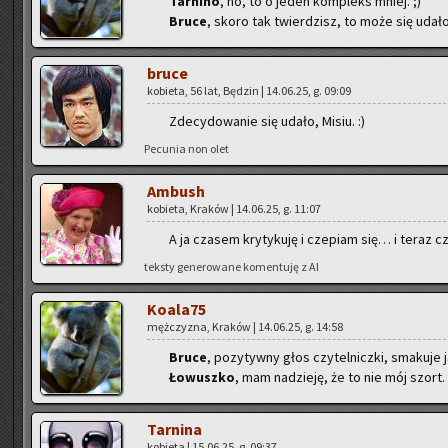
Tar­ni­no
, no, to o jeden kom­pleks mniej. ;)
Bruce
, skoro tak twier­dzisz, to może się udało.
bruce
ko­bie­ta, 56 lat, Bę­dzin | 14.06.25, g. 09:09
Zde­cy­do­wa­nie się udało, Misiu. :)
Pe­cu­nia non olet
Am­bush
ko­bie­ta, Kra­ków | 14.06.25, g. 11:07
A ja cza­sem kry­ty­ku­ję i cze­piam się… i teraz 
tek­sty ge­ne­ro­wa­ne ko­men­tu­ję z AI
Ko­ala­75
męż­czy­zna, Kra­ków | 14.06.25, g. 14:58
Bruce
, po­zy­tyw­ny głos czy­tel­nicz­ki, sma­ku­je ja
Ło­wusz­ko
, mam na­dzie­ję, że to nie mój szort. 
Tar­ni­na
ko­bie­ta | 15.06.25, g. 09:37