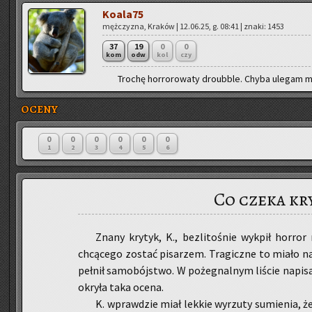
Ko­ala­75
męż­czy­zna, Kra­ków | 12.06.25, g. 08:41 | znaki: 1453
37
19
0
0
kom
odw
kol
czy
Tro­chę hor­ro­ro­wa­ty dro­ub­ble. Chyba ule­gam m
OCENY
0
0
0
0
0
0
1
2
3
4
5
6
Co czeka kr
Znany kry­tyk, K., bez­li­to­śnie wy­kpił hor­ror 
chcą­ce­go zo­stać pi­sa­rzem. Tra­gicz­ne to miało n
peł­nił sa­mo­bój­stwo. W po­że­gnal­nym li­ście na­p
okry­ła taka ocena.
K. wpraw­dzie miał lek­kie wy­rzu­ty su­mie­nia, ż