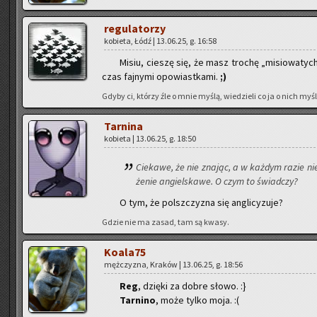
re­gu­la­to­rzy
ko­bie­ta, Łódź | 13.06.25, g. 16:58
Misiu, cie­szę się, że masz tro­chę „mi­sio­wa­tych
czas faj­ny­mi opo­wiast­ka­mi.
;)
Gdyby ci, któ­rzy źle o mnie myślą, wie­dzie­li co ja o nich myślę
Tar­ni­na
ko­bie­ta | 13.06.25, g. 18:50
Cie­ka­we, że nie zna­jąc, a w każ­dym razie nie
że­nie an­giel­ska­we. O czym to świad­czy?
O tym, że pol­sz­czy­zna się an­gli­cy­zu­je?
Gdzie nie ma zasad, tam są kwasy.
Ko­ala­75
męż­czy­zna, Kra­ków | 13.06.25, g. 18:56
Reg
, dzię­ki za dobre słowo. :}
Tar­ni­no
, może tylko moja. :(