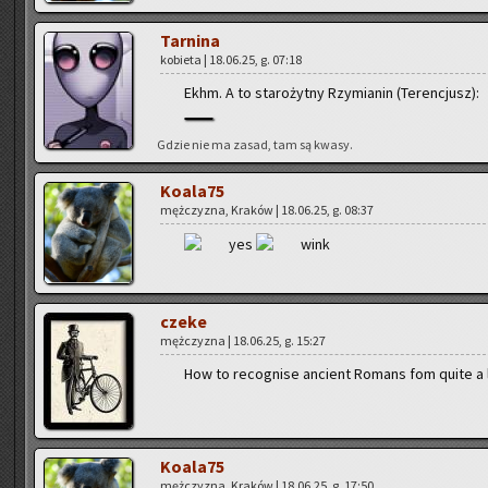
Tar­ni­na
ko­bie­ta | 18.06.25, g. 07:18
Ekhm. A to sta­ro­żyt­ny Rzy­mia­nin (Te­ren­cjusz):
Gdzie nie ma zasad, tam są kwasy.
Ko­ala­75
męż­czy­zna, Kra­ków | 18.06.25, g. 08:37
czeke
męż­czy­zna | 18.06.25, g. 15:27
How to re­co­gni­se an­cient Ro­mans fom quite a 
Ko­ala­75
męż­czy­zna, Kra­ków | 18.06.25, g. 17:50