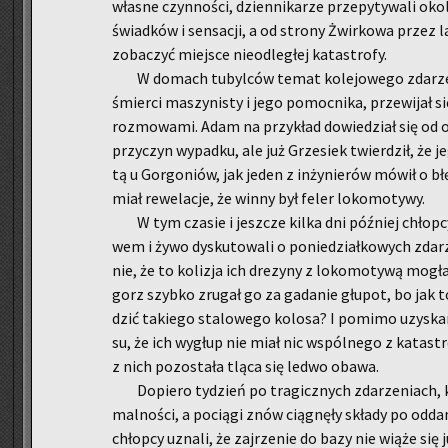
wła­sne czyn­no­ści, dzien­ni­ka­rze prze­py­ty­wa­li ok
świad­ków i sen­sa­cji, a od stro­ny Żwir­ko­wa przez la
zo­ba­czyć miej­sce nie­od­le­głej ka­ta­stro­fy.
W do­mach tu­byl­ców temat ko­le­jo­we­go zda­rze­
śmier­ci ma­szy­ni­sty i jego po­moc­ni­ka, prze­wi­jał s
roz­mo­wa­mi. Adam na przy­kład do­wie­dział się od ojc
przy­czy­n wy­pad­ku, ale już Grze­siek twier­dził, że j
tą u Gor­go­niów, jak jeden z in­ży­nie­rów mówił o b
miał re­we­la­cje, że winny był feler lo­ko­mo­ty­wy.
W tym cza­sie i jesz­cze kilka dni póź­niej chłop­
wem i żywo dys­ku­to­wa­li o po­nie­dział­ko­wych zda­
nie, że to ko­li­zja ich dre­zy­ny z lo­ko­mo­ty­wą mog
gorz szyb­ko zru­gał go za ga­da­nie głu­pot, bo jak
dzić ta­kie­go sta­lo­we­go ko­lo­sa? I po­mi­mo uzy­ska­
su, że ich wy­głup nie miał nic wspól­ne­go z ka­ta­st
z nich po­zo­sta­ła tląca się ledwo obawa.
Do­pie­ro ty­dzień po tra­gicz­nych zda­rze­niach,
mal­no­ści, a po­cią­gi znów cią­gnę­ły skła­dy po od­
chłop­cy uzna­li, że zaj­rze­nie do bazy nie wiąże się j