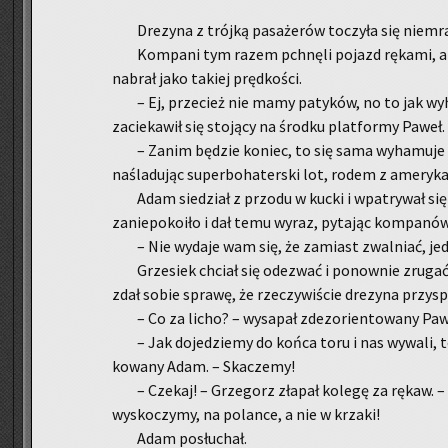
Dre­zy­na z trój­ką pa­sa­że­rów to­czy­ła się nie­mr
Kom­pa­ni tym razem ­pchnę­li po­jazd rę­ka­mi, 
na­brał jako ta­kiej pręd­ko­ści.
– Ej, prze­cież nie mamy pa­ty­ków, no to jak w
za­cie­ka­wił się sto­ją­cy na środ­ku plat­for­my Paweł.
– Zanim bę­dzie ko­niec, to się sama wy­ha­mu­je – 
na­śla­du­jąc su­per­bo­ha­ter­ski lot, rodem z ame­ry­k
Adam sie­dział z przo­du w kucki i wpa­try­wał się 
za­nie­po­ko­iło i dał temu wyraz, py­ta­jąc kom­pa­nów
– Nie wy­da­je wam się, że za­miast zwal­niać, je­
Grze­siek chciał się ode­zwać i po­now­nie zru­gać p
zdał sobie spra­wę, że rze­czy­wi­ście dre­zy­na przy­sp
– Co za licho? – wy­sa­pał zdez­o­rien­to­wa­ny Paw
– Jak do­je­dzie­my do końca toru i nas wy­wa­li, t
ko­wa­ny Adam. – Ska­cze­my!
– Cze­kaj! – Grze­gorz zła­pał ko­le­gę za rękaw.
wy­sko­czy­my, na po­lan­ce, a nie w krza­ki!
Adam po­słu­chał.