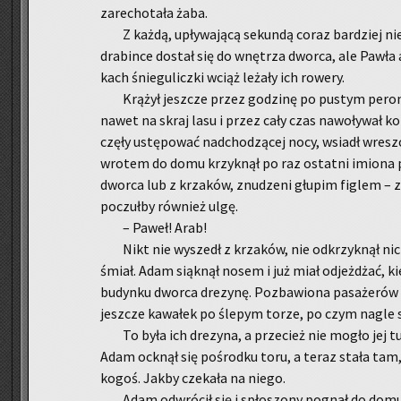
za­re­cho­ta­ła żaba.
Z każdą, upły­wa­ją­cą se­kun­dą coraz bar­dziej ni
dra­bin­ce do­stał się do wnę­trza dwor­ca, ale Pawła 
kach śnie­gu­licz­ki wciąż le­ża­ły ich ro­we­ry.
Krą­żył jesz­cze przez go­dzi­nę po pu­stym pe­ro­ni
nawet na skraj lasu i przez cały czas na­wo­ły­wał ko
czę­ły ustę­po­wać nad­cho­dzą­cej nocy, wsiadł wres
wro­tem do domu krzyk­nął po raz ostat­ni imio­na prz
dwor­ca lub z krza­ków, znu­dze­ni głu­pim fi­glem – 
po­czuł­by rów­nież ulgę.
– Paweł! Arab!
Nikt nie wy­szedł z krza­ków, nie od­krzyk­nął ni­c
śmiał. Adam siąk­nął nosem i już miał od­jeż­dżać, kie
bu­dyn­ku dwor­ca dre­zy­nę. Po­zba­wio­na pa­sa­że­rów 
jesz­cze ka­wa­łek po śle­pym torze, po czym nagle st
To była ich dre­zy­na, a prze­cież nie mogło jej 
Adam ock­nął się po­środ­ku toru, a teraz stała tam,
kogoś. Jakby cze­ka­ła na niego.
Adam od­wró­cił się i spło­szo­ny po­gnał do domu