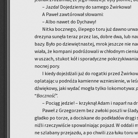
– Jazda! Do­je­dzie­my do sa­me­go Żwir­ko­wa!
A Paweł za­wtó­ro­wał sło­wa­mi:
– Albo nawet do Dy­cha­wy!
Nitka bocz­ne­go, śle­pe­go toru już dawno urwa­ł
dre­zy­na su­nę­ła teraz przez las, dobre dwa, lub na
bazy. Było po dzie­więt­na­stej, mrok jesz­cze nie na
wia­ła, że kom­pa­ni po­dró­żo­wa­li w chłod­nym cie­ni
w uszach, stu­kot kół i spo­ra­dycz­ne po­krzy­ki­wa­nia
noc­nej pory.
I kiedy do­jeż­dża­li już do ro­gat­ki przed Żwir­k
opla­ta­jąc u pod­nó­ża ka­mien­ne wznie­sie­nie, w leś
dźwię­ko­wy, jaki wydać mogła tylko lo­ko­mo­ty­wa:
p
“
Bacz­ność
”.
– Po­ciąg je­dzie! – krzyk­nął Adam i na­parł na dr
Paweł z Grze­go­rzem bez zwło­ki po­szli w ślady pr
gład­ko po torze, a do­ci­ska­ne do pod­kła­dów drągi st
niźli rze­czy­wi­ście spo­wal­nia­jąc po­jazd. W od­da­l
ne szla­ba­ny prze­jaz­du, a po chwi­li zza łuku toru wy