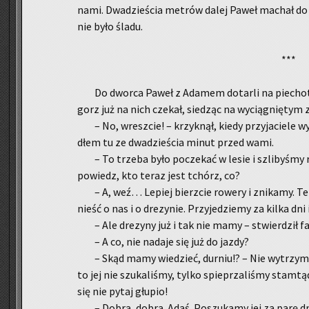
nami. Dwa­dzie­ścia me­trów dalej Paweł ma­chał do 
nie było śladu.
***
Do dwor­ca Paweł z Ada­mem do­tar­li na pie­cho­
gorz już na nich cze­kał, sie­dząc na wy­cią­gnię­tym 
– No, wresz­cie! – krzyk­nął, kiedy przy­ja­cie­le w
dłem tu ze dwa­dzie­ścia minut przed wami.
– To trze­ba było po­cze­kać w lesie i szli­by­śmy
po­wiedz, kto teraz jest tchórz, co?
– A, weź… Le­piej bierz­cie ro­we­ry i zni­ka­my. T
nieść o nas i o dre­zy­nie. Przy­je­dzie­my za kilka dni
– Ale dre­zy­ny już i tak nie mamy – stwier­dził f
– A co, nie na­da­je się już do jazdy?
– Skąd mamy wie­dzieć, dur­niu!? – Nie wy­trzy­ma
to jej nie szu­ka­li­śmy, tylko spie­prza­li­śmy stam­tą
się nie pytaj głu­pio!
– Dobra, dobra. Adaś. Po­szu­ka­my jej za parę dn