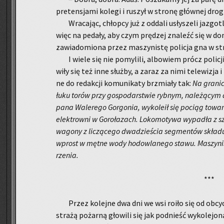
pre­ten­sja­mi ko­le­gi i ru­szył w stro­nę głów­nej drog
Wra­ca­jąc, chłop­cy już z od­da­li usły­sze­li ja­zgo
więc na pe­da­ły, aby czym prę­dzej zna­leźć się w do
za­wia­do­mio­na przez ma­szy­ni­stę po­li­cja gna w st
I wiele się nie po­my­li­li, al­bo­wiem prócz po­li­
wi­ły się też inne służ­by, a zaraz za nimi te­le­wi­zja i
ne do re­dak­cji ko­mu­ni­ka­ty brzmia­ły tak:
Na gra­ni­
łuku torów przy go­spo­dar­stwie ryb­nym, na­le­żą­cym
pana Wa­le­re­go Gor­go­nia, wy­ko­le­ił się po­ciąg to­wa
elek­trow­ni w Go­ro­ła­zach. Lo­ko­mo­ty­wa wy­pa­dła z 
wa­go­ny z li­czą­ce­go dwa­dzie­ścia seg­men­tów skła­du 
wprost w mętne wody ho­dow­la­ne­go stawu. Ma­szy­ni­st
rze­nia.
***
Przez ko­lej­ne dwa dni we wsi roiło się od ob­cych.
stra­żą po­żar­ną gło­wi­li się jak pod­nieść wy­ko­le­jo­n