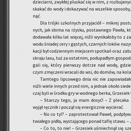
dzie­ciar­ni, zwy­kłej plu­skać się w nim, z roz­bu­ja­n
ska­kać do wody i do­ka­zy­wać na wszel­kie spo­so­b
nąć.
Dla trój­ki szkol­nych przy­ja­ciół – mi­krej po­
nych, jak słoma na rży­sku, po­staw­ne­go Pawła, kt
do­da­wa­ła kilku lat wię­cej, niźli wy­ni­ka­ło­by to z 
wo­du śnia­dej cery i gę­stych, czar­nych loków na­z
ka­cji był co­dzien­nym miej­scem spo­tkań oraz zabaw
skra­ju lasu, tuż za ostat­nim, pod­upa­dłym go­spo­d
ga­li się, który pierw­szy do­trze nad wodę, gdzie 
czym zmę­cze­ni wra­ca­li do wsi, do domów, na ko­la­
Tam­te­go lip­co­we­go dnia nic nie za­po­wia­da­
niźli wiele in­nych przed nim, a jed­nak około sie­dem
czaj byli w środ­ku gry w wod­ne­go berka, Grze­siek 
– Star­czy tego, ja mam dosyć! – Z ple­ca­ka za­
wyjął ręcz­nik i po­czął się ener­gicz­nie wy­cie­rać.
– No co ty!? – za­pro­te­sto­wał Paweł, pod­pły­w
twia­łe­go pidła, wy­sta­ją­ce­go ponad taflę stawu.
– Co to, to nie! – Grze­siek uśmiech­nął się sze