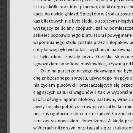
trza ja­skół­ki oraz inne ptac­two, dla któ­re­go cich
ka­cją do uwi­cia gniazd. Sprzę­tów w środ­ku zo­sta­ło
kas bi­le­to­wych nie było śladu, o sto­ją­cym nie­gdyś 
wy­sta­ją­cy ze ścia­ny czo­puch, zaś w po­miesz­cze
szkie­let po­zba­wio­ne­go blatu stołu i po­wy­gi­na­ne
wspo­mnia­ne­go stołu zo­sta­ła przez chło­pa­ków pod
coby ła­twiej było wcho­dzić i wy­cho­dzić na ze­wnątr
te było okno, zo­sta­ły przez Grześ­ka skle­co­n
i gwoź­dzia­mi w so­lid­ną ma­skow­ni­cę, uży­wa­ną od t
O ile na par­te­rze ni­cze­go cie­ka­we­go nie był
chę znisz­czo­ne­go sprzę­tu, uży­wa­ne­go nie­gdyś p
nia ży­ciem pla­ców­ki i prze­ta­cza­ją­cych się prze
cią­gną­cych sznur­ki wa­go­nów. I tak w wy­obraź­ni
szo­ści dźwi­gni apa­rat blo­ko­wy na­staw­ni, wraz z w
ja­wi­ły się jako pul­pi­ty ste­row­ni­cze stat­ku ko­smi
nej, zaś ogo­ło­co­ne do cna z urzą­dzeń łącz­no­ści m
ten­czas sta­no­wi­skiem do­wo­dze­nia. A kiedy przed
w Wie­rach nitce szyn, prze­ta­czał się ze stu­ko­tem 