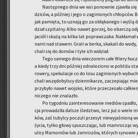
Na­stęp­ne­go dnia we wsi po­now­nie zja­wi­ła się p
dzi­ców, a póź­niej i jego o za­gi­nio­nych chłop­ców. 
jak pa­mię­ta, to uzna­ją go za obłą­ka­ne­go i wyślą
dział szpi­tal­ny. Albo nawet go­rzej, bo obar­czą od­p
ja­ciół i skażą na kilka lat po­praw­cza­ka. Na­kła­ma
na­mi nad sta­wem. Grali w berka, ska­ka­li do wody,
cha­li się do domów i tyle ich wi­dział.
Tego sa­me­go dnia wie­czo­rem całe Wiery hu­cza­
a kiedy trzy dni póź­niej od­na­le­zio­no w po­bli­żu st
ro­we­ry, spe­ku­la­cje co do losu za­gi­nio­nych wy­bu­
cha­li wszę­do­byl­scy dzien­ni­ka­rze, za­cze­pia­jąc mi
przy­by­ło nawet woj­sko, które prze­cze­sa­ło cał­ki
ni­cze­go nie zna­la­zło.
Po ty­go­dniu za­in­te­re­so­wa­nie me­diów spa­dło, ż
cja pro­wa­dzi­ła dal­sze śledz­two, lecz już o wiele
ków, zaś tu­byl­cy po­czu­li prze­syt nie­wy­ja­śnio­ną w
życia, tylko głowy spusz­cza­jąc, lub mam­ro­cząc wy­ra
ulicy Ma­mo­niów lub Jam­ro­zów, któ­rych sy­no­wie p