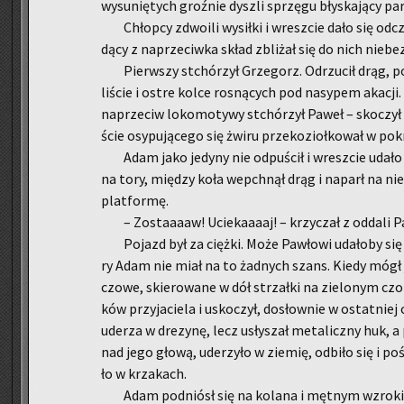
wy­su­nię­tych groź­nie dy­sz­li sprzę­gu bły­ska­ją­cy
Chłop­cy zdwo­ili wy­si­łki i wresz­cie dało się od­c
dą­cy z na­prze­ciw­ka skład zbli­żał się do nich nie­be
Pierw­szy stchó­rzył Grze­gorz. Od­rzu­cił drąg,
li­ście i ostre kolce ro­sną­cych pod na­sy­pem aka­cji
na­prze­ciw lo­ko­mo­ty­wy stchó­rzył Paweł – sko­czył
ście osy­pu­ją­ce­go się żwiru prze­ko­zioł­ko­wał w po­k
Adam jako je­dy­ny nie od­pu­ścił i wresz­cie udało
na tory, mię­dzy koła we­pchnął drąg i na­parł na nieg
plat­for­mę.
– Zo­staaaaw! Ucie­kaaaaj! – krzy­czał z od­da­li Pa
Po­jazd był za cięż­ki. Może Paw­ło­wi uda­ło­by się 
ry Adam nie miał na to żad­nych szans. Kiedy mógł j
czo­we, skie­ro­wa­ne w dół strzał­ki na zie­lo­nym czo
ków przy­ja­cie­la i usko­czył, do­słow­nie w ostat­niej 
ude­rza w dre­zy­nę, lecz usły­szał me­ta­licz­ny huk, a
nad jego głową, ude­rzy­ło w zie­mię, od­bi­ło się i po­
ło w krza­kach.
Adam pod­niósł się na ko­la­na i męt­nym wzro­ki