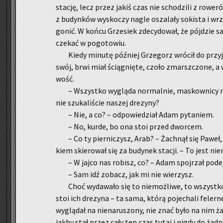
sta­cję, lecz przez jakiś czas nie scho­dzi­li z ro­we­r
z bu­dyn­ków wy­sko­czy nagle osza­la­ły so­ki­sta i wr
gonić. W końcu Grze­siek zde­cy­do­wał, że pój­dzie
cze­kać w po­go­to­wiu.
Kiedy mi­nu­tę póź­niej Grze­gorz wró­cił do przy­j
swój, brwi miał ścią­gnię­te, czoło zmarsz­czo­ne, a
wość.
– Wszyst­ko wy­glą­da nor­mal­nie, ma­skow­ni­cy ni
nie szu­ka­li­ście na­szej dre­zy­ny?
– Nie, a co? – od­po­wie­dział Adam py­ta­niem.
– No, kurde, bo ona stoi przed dwor­cem.
– Co ty pier­ni­czysz, Arab? – Żach­nął się Paweł, 
kiem skie­ro­wał się za bu­dy­nek sta­cji. – To jest nie
– W jajco nas ro­bisz, co? – Adam spoj­rzał po­dejrz
– Sam idź zo­bacz, jak mi nie wie­rzysz.
Choć wy­da­wa­ło się to nie­moż­li­we, to wszyst­
stoi ich dre­zy­na – ta sama, którą po­je­cha­li fe­ler­
wy­glą­dał na nie­na­ru­szo­ny, nie znać było na nim 
jakby stał przez cały ten czas tutaj i nigdy do żad­nej