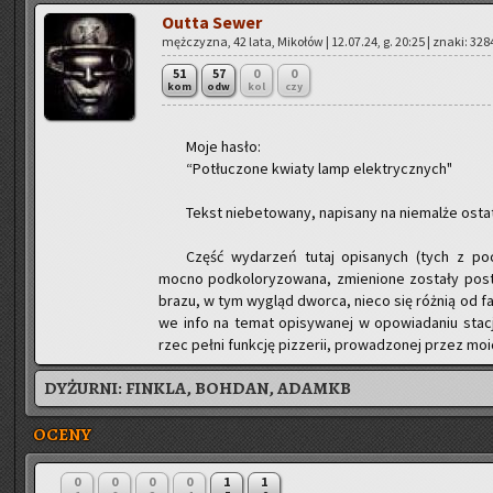
Outta Sewer
męż­czy­zna, 42 lata, Mi­ko­łów | 12.07.24, g. 20:25 | znaki: 328
51
57
0
0
kom
odw
kol
czy
Moje hasło:
“Po­tłu­czo­ne kwia­ty lamp elek­trycz­nych"
Tekst nie­be­to­wa­ny, na­pi­sa­ny na nie­mal­że ostat­
Część wy­da­rzeń tutaj opi­sa­nych (tych z po­cz
mocno pod­ko­lo­ry­zo­wa­na, zmie­nio­ne zo­sta­ły po­s
bra­zu, w tym wy­gląd dwor­ca, nieco się róż­nią od fak­
we info na temat opi­sy­wa­nej w opo­wia­da­niu sta­cj
rzec pełni funk­cję piz­ze­rii, pro­wa­dzo­nej przez mo
DYŻURNI:
FINKLA, BOHDAN, ADAMKB
OCENY
0
0
0
0
1
1