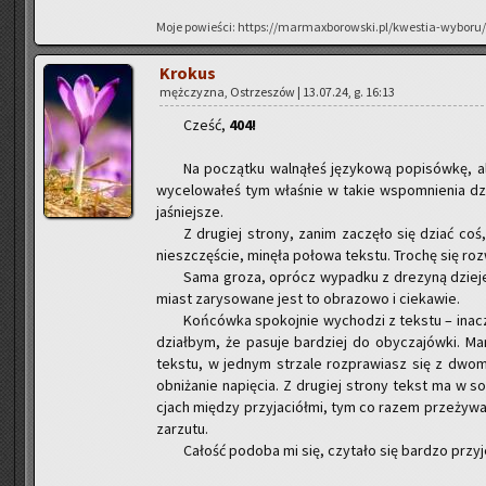
Moje po­wie­ści: https://marmaxborowski.pl/kwestia-wyboru/
Kro­kus
męż­czy­zna, Ostrze­szów | 13.07.24, g. 16:13
Cześć,
404!
Na po­cząt­ku wal­ną­łeś ję­zy­ko­wą po­pi­sów­kę,
wy­ce­lo­wa­łeś tym wła­śnie w takie wspo­mnie­nia dzi
ja­śniej­sze.
Z dru­giej stro­ny, zanim za­czę­ło się dziać coś, 
nie­szczę­ście, mi­nę­ła po­ło­wa tek­stu. Tro­chę się roz­
Sama groza, oprócz wy­pad­ku z dre­zy­ną dzie­j
miast za­ry­so­wa­ne jest to ob­ra­zo­wo i cie­ka­wie.
Koń­ców­ka spo­koj­nie wy­cho­dzi z tek­stu – ina­c
dział­bym, że pa­su­je bar­dziej do oby­cza­jów­ki. M
tek­stu, w jed­nym strza­le roz­pra­wiasz się z dwoma
ob­ni­ża­nie na­pię­cia. Z dru­giej stro­ny tekst ma w so
cjach mię­dzy przy­ja­ciół­mi, tym co razem prze­ży­wa
za­rzu­tu.
Ca­łość po­do­ba mi się, czy­ta­ło się bar­dzo przy­