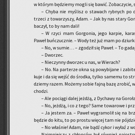
w któ­rym bę­dzie­my mogli się ba­wić. Zo­ba­czy­cie
– Chyba nie my­ślisz o sta­wach ryb­nych po dru
trze­ci z to­wa­rzy­szy, Adam. – Jak by nas stary Go
ba­czył, to by nam dali!
– W rzyci mam Gor­go­nia, jego kar­pie, ka­ra­
Paweł buń­czucz­nie. – Wody też już mam po dziur­ki
– No, w sumie… – zgo­dził się Paweł. – To gadaj
– Dwo­rzec.
– Nie­czyn­ny dwo­rzec u nas, w Wie­rach?
– No. Na par­te­rze okna są po­wy­bi­ja­ne i za­bi
ku­je i da się wejść do środ­ka, tylko sa­me­mu to st
dzie­my razem. Mo­że­my sobie fajną bazę zro­bić, 
cho­dzi.
– Ale po­cią­gi dalej jeż­dżą, z Dy­cha­wy na Go­ro­
– No, jeż­dżą, i co z tego? Same to­wa­ro­we i prze
– Ja je­stem za. – Paweł wy­gra­mo­lił się na brze
bę­dzie do kitu, to po pro­stu wię­cej tam nie pój­dzi
– No wła­śnie! Adam, nie bądź cykor i wyłaź z wod
Naj­mniej­szy z chłop­ców był rów­nież naj­ostro