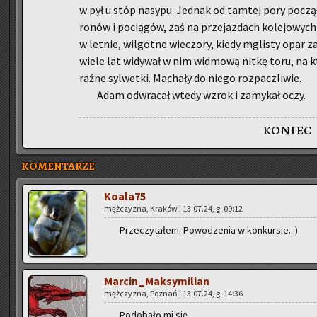
w pył u stóp na­sy­pu. Jed­nak od tam­tej pory po­czął
ro­nów i po­cią­gów, zaś na prze­jaz­dach ko­le­jo­wyc
w let­nie, wil­got­ne wie­czo­ry, kiedy mgli­sty opar za
wiele lat wi­dy­wał w nim wid­mo­wą nitkę toru, na kt
raź­ne syl­wet­ki. Ma­cha­ły do niego roz­pacz­li­wie.
Adam od­wra­cał wtedy wzrok i za­my­kał oczy.
koniec
KOMENTARZE
Ko­ala­75
męż­czy­zna, Kra­ków | 13.07.24, g. 09:12
Prze­czy­ta­łem. Po­wo­dze­nia w kon­kur­sie. :)
Mar­cin_Mak­sy­mi­lian
męż­czy­zna, Po­znań | 13.07.24, g. 14:36
Po­do­ba­ło mi się.