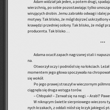
Adam wi­dział jak jeden, a potem drugi, spa­da­ją
wierzch­nią, po sobie po­zo­sta­wia­jąc tylko uno­sz
wi­ru­ją­cych dro­bin. Jemu za­bra­kło od­wa­gi i dalej p
mo­ty­wy. Tak bli­sko, że mógł doj­rzeć uskrzy­dlo­ny
kra­wę­dzi przed­niej osło­ny. Tak bli­sko, że mógł pr
pro­du­cen­ta. Tak bli­sko…
***
Adama ocu­cił za­pach na­grza­nej stali i na­pusz
na.
Otwo­rzył oczy i pod­niósł się na łok­ciach. Leżał
mo­men­tem jego głowa spo­czy­wa­ła na chro­po­wa­ty
się wokół.
Po jego pra­wej stra­szył w wie­czor­nym pół­mro­
cią­gnę­ła się druga wstę­ga torów.
– Chło­pa­ki! – Ze­rwał się na nogi. – Arab!? Pawe
W nik­ną­cym świe­tle sierp­nio­we­go wie­czo­ru t
nych krza­kach, z od­da­li niósł się krzyk ja­kie­goś p