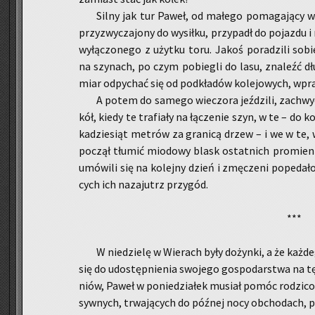
Silny jak tur Paweł, od ma­łe­go po­ma­ga­ją­cy 
przy­zwy­cza­jo­ny do wy­sił­ku, przy­padł do po­jaz­du i
wy­łą­czo­ne­go z użyt­ku toru. Jakoś po­ra­dzi­li so
na szy­nach, po czym po­bie­gli do lasu, zna­leźć dłu­
miar od­py­chać się od pod­kła­dów ko­le­jo­wych, wpra­
A potem do sa­me­go wie­czo­ra jeź­dzi­li, za­chwy
kół, kiedy te tra­fia­ły na łą­cze­nie szyn, w te – do k
ka­dzie­siąt me­trów za gra­ni­cą drzew – i we w te,
po­czął tłu­mić mio­do­wy blask ostat­nich pro­mie­ni 
umó­wi­li się na ko­lej­ny dzień i zmę­cze­ni po­pe­da­ło
cych ich na­za­jutrz przy­gód.
***
W nie­dzie­lę w Wie­rach były do­żyn­ki, a że każ­de
się do udo­stęp­nie­nia swo­je­go go­spo­dar­stwa na
niów, Paweł w po­nie­dzia­łek mu­siał pomóc ro­dzi­co
syw­nych, trwa­ją­cych do póź­nej nocy ob­cho­dach,