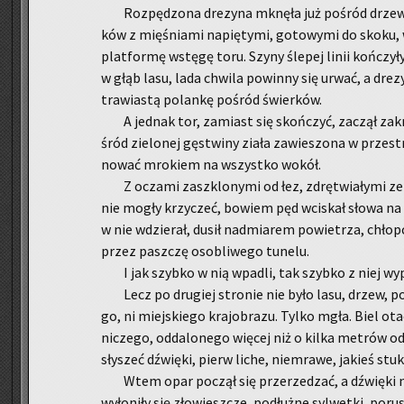
Roz­pę­dzo­na dre­zy­na mknę­ła już po­śród drzew
ków z mię­śnia­mi na­pię­ty­mi, go­to­wy­mi do skoku, 
plat­for­mę wstę­gę toru. Szyny śle­pej linii koń­czy­ł
w głąb lasu, lada chwi­la po­win­ny się urwać, a dre­zy
tra­wia­stą po­lan­kę po­śród świer­ków.
A jed­nak tor, za­miast się skoń­czyć, za­czął za
śród zie­lo­nej gę­stwi­ny ziała za­wie­szo­na w prze­s
no­wać mro­kiem na wszyst­ko wokół.
Z ocza­mi za­szklo­ny­mi od łez, zdrę­twia­ły­mi ze
nie mogły krzy­czeć, bo­wiem pęd wci­skał słowa na
w nie wdzie­rał, dusił nad­mia­rem po­wie­trza, chłop­cy
przez pasz­czę oso­bli­we­go tu­ne­lu.
I jak szyb­ko w nią wpa­dli, tak szyb­ko z niej wy­p
Lecz po dru­giej stro­nie nie było lasu, drzew, po­
go, ni miej­skie­go kra­jo­bra­zu. Tylko mgła. Biel ota­c
ni­cze­go, od­da­lo­ne­go wię­cej niż o kilka me­trów 
sły­szeć dźwię­ki, pierw liche, nie­mra­we, ja­kieś stuk­ni
Wtem opar po­czął się prze­rze­dzać, a dźwię­ki n
wy­ło­ni­ły się zło­wiesz­cze, po­dłuż­ne syl­wet­ki, po­r