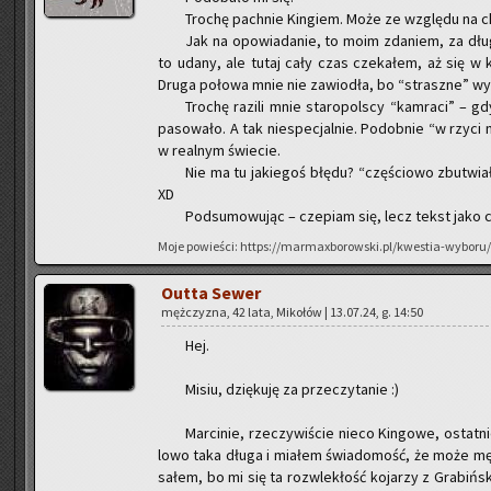
Tro­chę pach­nie Kin­giem. Może ze wzglę­du na c
Jak na opo­wia­da­nie, to moim zda­niem, za dłu
to udany, ale tutaj cały czas cze­ka­łem, aż się w ko
Druga po­ło­wa mnie nie za­wio­dła, bo “strasz­ne” wy­d
Tro­chę ra­zi­li mnie sta­ro­pol­scy “kam­ra­ci” – 
pa­so­wa­ło. A tak nie­spe­cjal­nie. Po­dob­nie “w rzyc
w re­al­nym świe­cie.
Nie ma tu ja­kie­goś błędu? “czę­ścio­wo zbu­twia
XD
Pod­su­mo­wu­jąc – cze­piam się, lecz tekst jako c
Moje po­wie­ści: https://marmaxborowski.pl/kwestia-wyboru/
Outta Sewer
męż­czy­zna, 42 lata, Mi­ko­łów | 13.07.24, g. 14:50
Hej.
Misiu, dzię­ku­ję za prze­czy­ta­nie :)
Mar­ci­nie, rze­czy­wi­ście nieco Kin­go­we, ostat
lo­wo taka długa i mia­łem świa­do­mość, że może mę­c
sa­łem, bo mi się ta roz­wle­kłość ko­ja­rzy z Gra­biń­