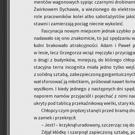
men­tów wa­go­no­wych sy­piąc czar­ny­mi dro­bi­na­mi
Żwir­ko­wem Dy­cha­wie, a wie­zio­ne­go do elek­trow­
role pra­cow­ni­ków kolei albo sa­bo­ta­ży­stów ja­k
staw­ni i za­mie­rza­ją po­ciąg nie­cnie wy­ko­le­ić.
Fa­scy­na­cja nowym miej­scem jed­nak szyb­ko p
nada­wa­ło się ono zna­ko­mi­cie, to już spę­dza­niu 
łu­dni bra­ko­wa­ło atrak­cyj­no­ści. Adam i Paweł 
w lesie, lecz Grze­go­rza wciąż mę­czy­ła i przy­cią­g
o drugi z bu­dyn­ków, mniej­szy, do któ­re­go chło
sta­cyj­na terra in­co­gni­ta miała jedno tylko wej­
z so­lid­ną szta­bą, za­bez­pie­czo­ną gar­gan­tu­icz­n
wał sfor­so­wać ją młot­kiem, pró­bo­wał nawet łomem
wy­sił­kom. I kiedy jed­ne­go z na­stęp­nych dni spę
na­po­rem namów przy­ja­ciół i po­je­chać z nimi nad
ukry­ty pod ta­bli­cą prze­kaź­ni­ko­wą wiel­ki, stary kl
Chłop­cy czym prę­dzej sta­nę­li przed bramą dru­
w zamek i prze­krę­cił.
– Jest! – krzyk­nął ura­do­wa­ny, szcze­rząc się do t
Zdjął kłód­kę i szarp­nął za­pie­czo­ną szta­bę, p