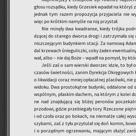
głosu roz­sąd­ku, kiedy Grze­siek wpa­dał na któ­ryś 
jed­nak tym razem pro­po­zy­cja przy­ja­cie­la nie wy­
więc po krót­kim na­my­śle na nią przy­stał.
Nie mi­nę­ły dwa kwa­dran­se, kiedy trój­ka pod­r
dzą­cej do sta­re­go dwor­ca drogi i za­trzy­ma­ła się 
nisz­cze­ją­cym bu­dyn­kiem sta­cji. Za na­mo­wą Adam
dal krze­wach śnie­gu­licz­ki, coby żaden ewen­tu­al­ny 
wał, albo – nie daj Boże – wpadł na po­mysł, by któ­
Jeśli zaś o sam wier­ski dwo­rzec idzie, to był 
cza­sów świet­no­ści, zanim Dy­rek­cja Okrę­go­wych K
o li­kwi­da­cji coraz mniej opła­cal­nej pla­ców­ki, nie
wi­do­ku. Dwa pro­sto­kąt­ne bu­dyn­ki, od­da­lo­ne od 
wspól­nym, pła­skim da­chem, na któ­rym z kolei do­st
ne nad znaj­du­ją­cą się bli­żej pe­ro­nów po­cze­kal
przo­do­wi, gdzie prze­bie­ga­ły tory. Rze­czo­ne pię­t
i od czoła oraz po bo­kach, na nie­mal­że całej wy­so­
szy­ba­mi, zaś z tyłu przy­tu­lał się doń komin, bo­w
i o po­rząd­nym ogrze­wa­niu, ma­ją­cym słu­żyć za­ró