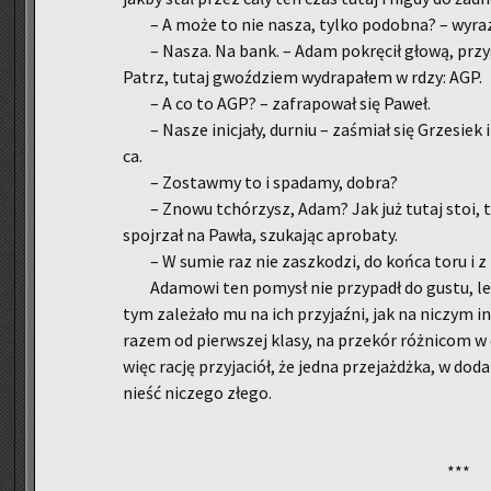
– A może to nie nasza, tylko po­dob­na? – wy­ra­z
– Nasza. Na bank. – Adam po­krę­cił głową, przy­gl
Patrz, tutaj gwoź­dziem wy­dra­pa­łem w rdzy: AGP.
– A co to AGP? – za­fra­po­wał się Paweł.
– Nasze ini­cja­ły, dur­niu – za­śmiał się Grze­siek i
ca.
– Zo­staw­my to i spa­da­my, dobra?
– Znowu tchó­rzysz, Adam? Jak już tutaj stoi, to
spoj­rzał na Pawła, szu­ka­jąc apro­ba­ty.
– W sumie raz nie za­szko­dzi, do końca toru i
Ada­mo­wi ten po­mysł nie przy­padł do gustu, lec
tym za­le­ża­ło mu na ich przy­jaź­ni, jak na ni­czym 
razem od pierw­szej klasy, na prze­kór róż­ni­com w c
więc rację przy­ja­ciół, że jedna prze­jażdż­ka, w do
nieść ni­cze­go złego.
***