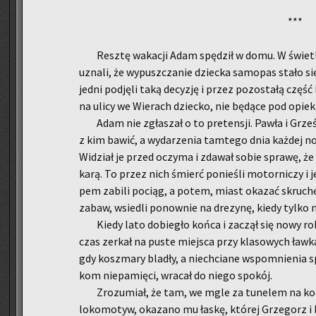
***
Resz­tę wa­ka­cji Adam spę­dził w domu. W świe­tl
uzna­li, że wy­pusz­cza­nie dziec­ka sa­mo­pas stało si
jedni pod­ję­li taką de­cy­zję i przez po­zo­sta­łą czę
na ulicy we Wie­rach dziec­ko, nie bę­dą­ce pod opie­ką
Adam nie zgła­szał o to pre­ten­sji. Pawła i Grześ
z kim bawić, a wy­da­rze­nia tam­te­go dnia każ­dej n
Wi­dział je przed oczy­ma i zda­wał sobie spra­wę, że
karą. To przez nich śmierć po­nie­śli mo­tor­ni­czy i
pem za­bi­li po­ciąg, a potem, miast oka­zać skru­chę
zabaw, wsie­dli po­now­nie na dre­zy­nę, kiedy tylko n
Kiedy lato do­bie­gło końca i za­czął się nowy r
czas zer­kał na puste miej­sca przy kla­so­wych ław­ka
gdy kosz­ma­ry bla­dły, a nie­chcia­ne wspo­mnie­nia 
kom nie­pa­mię­ci, wra­cał do niego spo­kój.
Zro­zu­miał, że tam, we mgle za tu­ne­lem na koń
lo­ko­mo­tyw, oka­za­no mu łaskę, któ­rej Grze­gorz i 