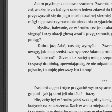
Adam prych­nął z nie­do­wie­rza­niem. Paweł do na
żał, w szko­le za każ­dym razem ledwo zda­wał do k
przy­zwy­cza­ił się do jego in­te­lek­tu­al­nej sier­mię
mógł się po­wstrzy­mać od do­pie­cze­nia przy­ja­cie­lo
– My­ślisz, bał­wa­nie, że w środ­ku też jest t
się­gnąć i przy oka­zji głową w sufit przy­grzmo­cić,
po­ciąg?
– Dobra już, Adaś, coś się wy­my­śli. – Paweł
uwagę, jak i na przed­sta­wio­ny przez Adama pro­b
– Wie­cie co? – Grze­siek z za­cię­tą miną prze­p
trzą­snął dra­bin­ką, upew­nia­jąc się, że nie od­pad­ni
pę­ka­cie, to pójdę pierw­szy. No to hop!
***
Dwa dni za­ję­ło trój­ce przy­ja­ciół wy­sprzą­ta­n
go pod – jak ją sami jęli okre­ślać – bazę.
Nie, żeby był w środ­ku jakiś szcze­gól­ny ba­ła­g
bu­dy­nek na znisz­cze­nia. Dach w wielu miej­scach z
trza wodę, a w do­dat­ku przez szpa­ry w pła­sko­wni