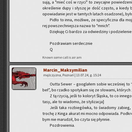
su­ją, a "mieć coś w rzyci" to zwy­caj­ne po­wie­dze­
okre­śle­nie dupy i sły­szę je dość czę­sto, a kiedy by
opo­wia­da­nie jest w tam­tych la­tach osa­dzo­ne), by
Pidło to inna, moż­li­we, ze spe­cy­ficz­na dla mo­j
rej po­wszech­niej­sza nazwa to "mnich".
Dzię­ku­ję Ci bar­dzo za od­wie­dzi­ny i po­dzie­le­nie
Po­zdra­wiam ser­decz­nie
Q
Known some call is air am
Mar­cin_Mak­sy­mi­lian
męż­czy­zna, Po­znań | 13.07.24, g. 15:24
Outta Sewer – go­ogla­łem sobie wcze­śniej to “p
beł”, bo rzad­ko spo­ty­kam się ze sło­wa­mi, któ­rych 
Z tą rzy­cią, jeśli to ko­lo­ryt Ślą­ska, to co in­ne
ta­sy, ale to wia­do­mo, że sty­li­za­cja]
Jeśli taka roz­bie­gów­ka, to świa­do­my za­bieg,
tro­chę z Kinga aku­rat mi mocno od­po­wia­da. Pod­k
bym nie ma­ru­dził, bo czyta się płyn­nie.
Po­zdro­wie­nia.