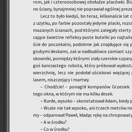
rom, jak i czte­ro­oso­bo­wej ob­słu­dze pla­ców­ki. B
no ścia­ny, by­naj­mniej nie po­pra­wiał ogól­nej pre­zen­
Lecz to było kie­dyś, bo teraz, kil­ka­na­ście lat
z użyt­ku, po far­bie po­zo­sta­ły je­dy­nie plac­ki, roz
ma­za­nych ścia­nach, pod któ­ry­mi za­le­ga­ły ster­ty
ca­ją­ce świetl­ne re­flek­sy puste bu­tel­ki po naj­tań
ście do po­cze­kal­ni, po­dob­nie jak znaj­du­ją­ce się
gru­by­mi de­ska­mi, zaś w nad­bu­dów­ce za­miast sz
sko­wni­ki, po­mię­dzy któ­ry­mi ziały sze­ro­kie szpa­ry.
goś kan­cia­ste­go ro­bo­ta, który pró­bo­wał wy­do­s
wierzch­nię, lecz nie po­do­łał uści­sko­wi wię­żą­ce
lasem, nisz­cze­ją­cy i mar­twy.
– Chodź­cie! – po­na­glił kom­pa­nów Grze­siek
tego okna, w któ­rym nie ma kilku desek.
– Kurde, wy­so­ko – skon­sta­to­wał Adam, kiedy po­
– Wcale nie tak wy­so­ko, ani trzech me­trów nie b
my – od­pa­ro­wał Paweł, kła­dąc rękę na chro­po­wa­t
– A w środ­ku?
– Co w środ­ku?