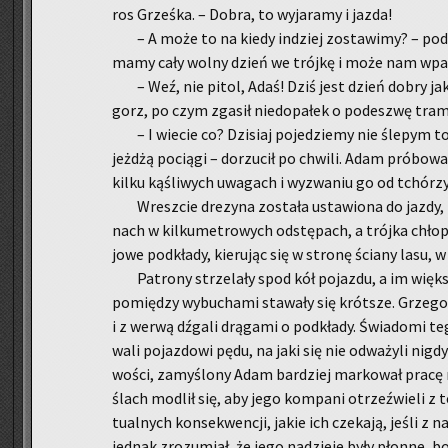
ro­s Grześ­ka. – Dobra, to wy­ja­ra­my i jazda!
– A może to na kiedy in­dziej zo­sta­wi­my? – pod
mamy cały wolny dzień we trój­kę i może nam wpad­
– Weź, nie pitol, Adaś! Dziś jest dzień dobry jak 
gorz, po czym zga­sił nie­do­pa­łek o po­de­szwę tramp­
– I wie­cie co? Dzi­siaj po­je­dzie­my nie śle­py
jeż­dżą po­cią­gi – do­rzu­cił po chwi­li. Adam pró­bo­w
kilku ką­śli­wych uwa­gach i wy­zwa­niu go od tchó­rzy n
Wresz­cie dre­zy­na zo­sta­ła usta­wio­na do jazdy,
nach w kil­ku­me­tro­wych od­stę­pach, a trój­ka chło­p
jo­we pod­kła­dy, kie­ru­jąc się w stro­nę ścia­ny lasu, w
Pa­tro­ny strze­la­ły spod kół po­jaz­du, a im więk­s
po­mię­dzy wy­bu­cha­mi sta­wa­ły się krót­sze. Grze­g
i z werwą dźga­li drą­ga­mi o pod­kła­dy. Świa­do­mi t
wa­li po­jaz­do­wi pędu, na jaki się nie od­wa­ży­li nig
wo­ści, za­my­ślo­ny Adam bar­dziej mar­ko­wał pracę n
ślach mo­dlił się, aby jego kom­pa­ni otrzeź­wie­li z t
tu­al­nych kon­se­kwen­cji, jakie ich cze­ka­ją, jeśli z n
jed­nak zro­zu­miał, że jego na­dzie­je były płon­ne,