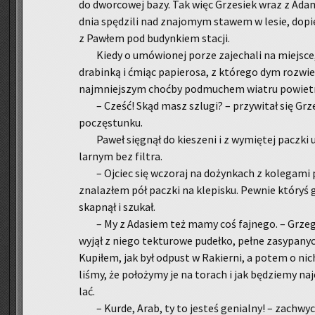
do dwor­co­wej bazy. Tak więc Grze­siek wraz z Ada­
dnia spę­dzi­li nad zna­jo­mym sta­wem w lesie, do­pie
z Paw­łem pod bu­dyn­kiem sta­cji.
Kiedy o umó­wio­nej porze za­je­cha­li na miej­sce
dra­bin­ką i ćmiąc pa­pie­ro­sa, z któ­re­go dym roz­w
naj­mniej­szym choć­by po­dmu­chem wia­tru po­wie­t
– Cześć! Skąd masz szlu­gi? – przy­wi­tał się Grze­
po­czę­stun­ku.
Paweł się­gnął do kie­sze­ni i z wy­mię­tej pacz­ki 
lar­nym bez fil­tra.
– Oj­ciec się wczo­raj na do­żyn­kach z ko­le­ga­mi 
zna­la­złem pół pacz­ki na kle­pi­sku. Pew­nie któ­ryś 
skap­nął i szu­kał.
– My z Ada­siem też mamy coś faj­ne­go. – Grze­
wyjął z niego tek­tu­ro­we pu­deł­ko, pełne za­sy­pa­ny
Ku­pi­łem, jak był od­pust w Ra­kier­ni, a potem o ni
li­śmy, że po­ło­ży­my je na to­rach i jak bę­dzie­my na
lać.
– Kurde, Arab, ty to je­steś ge­nial­ny! – za­chwy­ci