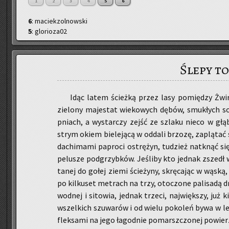
1
2
3
4
5
6
6
: maciekzolnowski
5
: glorioza02
Ślepy t
Idąc latem ścież­ką przez lasy po­mię­dzy Żwir
zie­lo­ny ma­je­stat wie­ko­wych dębów, smu­kłych so
pniach, a wy­star­czy zejść ze szla­ku nieco w głąb 
strym okiem bie­le­ją­cą w od­da­li brzo­zę, za­plą­ta
da­chi­ma­mi pa­pro­ci ostrę­żyn, tu­dzież na­tknąć się
pe­lu­sze pod­grzyb­ków. Je­śli­by kto jed­nak zszedł 
ta­nej do gołej ziemi ście­ży­ny, skrę­ca­jąc w wąską, t
po kil­ku­set me­trach na trzy, oto­czo­ne pa­li­sa­d
wod­nej i si­to­wia, jed­nak trze­ci, naj­więk­szy, j
wszel­kich szu­wa­rów i od wielu po­ko­leń bywa w let
flek­sa­mi na jego ła­god­nie po­marsz­czo­nej po­wier