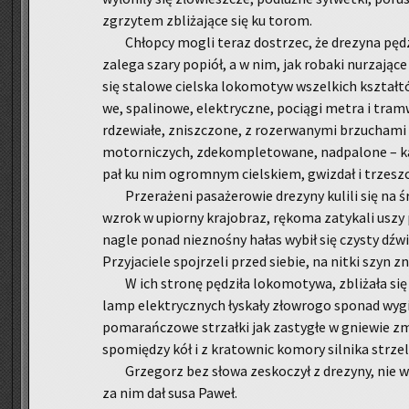
zgrzy­tem zbli­ża­ją­ce się ku torom.
Chłop­cy mogli teraz do­strzec, że dre­zy­na pędz
za­le­ga szary po­piół, a w nim, jak ro­ba­ki nu­rza­ją­ce 
się sta­lo­we ciel­ska lo­ko­mo­tyw wszel­kich kształ­t
we, spa­li­no­we, elek­trycz­ne, po­cią­gi metra i tram­
rdze­wia­łe, znisz­czo­ne, z ro­ze­rwa­ny­mi brzu­cha­mi
mo­tor­ni­czych, zde­kom­ple­to­wa­ne, nad­pa­lo­ne – 
pał ku nim ogrom­nym ciel­skiem, gwiz­dał i trzesz­c
Prze­ra­że­ni pa­sa­że­ro­wie dre­zy­ny ku­li­li się na
wzrok w upior­ny kra­jo­braz, rę­ko­ma za­ty­ka­li us
nagle ponad nie­zno­śny hałas wybił się czy­sty dźwię
Przy­ja­cie­le spoj­rze­li przed sie­bie, na nitki szyn zni­
W ich stro­nę pę­dzi­ła lo­ko­mo­ty­wa, zbli­ża­ła się
lamp elek­trycz­nych ły­ska­ły zło­wro­go spo­nad wy­g
po­ma­rań­czo­we strzał­ki jak za­sty­głe w gnie­wie zm
spo­mię­dzy kół i z kra­tow­nic ko­mo­ry sil­ni­ka strze­
Grze­gorz bez słowa zesko­czył z dre­zy­ny, nie w
za nim dał susa Paweł.