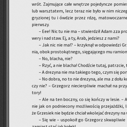
wrót. Zaj­mu­ją­ce całe wnę­trze po­je­dyn­cze po­mies
lub warsz­ta­tem, lecz teraz nie było w nim ni­cze­g
gry­zio­nej tu i ów­dzie przez rdzę, ma­to­wo­czar­n
pierw­szy.
– Eee! Nic tu nie ma – stwier­dził Adam zza prog
we­ry i nad staw. Ej, a ty, Arab, je­dziesz z nami?
– Jak nic nie ma!? – krzyk­nął w od­po­wie­dzi G
nia, obok pro­sto­kąt­ne­go, się­ga­ją­ce­go mu ra­mion
– No, bla­cha, nie?
– Rzyć, a nie bla­cha! Chodź­cie tutaj, pa­trz­cie, 
– A dre­zy­na nie ma ta­kie­go tego, czym się pom­
– No dobra, no to nie dre­zy­na, ale ma z dołu koł
czy nie? – Grze­gorz nie­cier­pli­wie ma­chał na przy­j
tory!
– Ale na ten bocz­ny, co się koń­czy w lesie. – A
nie jak on pod­nie­co­ny moż­li­wo­ścią prze­jażdż­ki,
że Grze­siek nie bę­dzie chciał wko­le­jać dre­zy­ny na
– Się wie – uspo­ko­ił go Grze­gorz skwa­pli­wie
za­miast stać jak kołek!