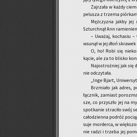
Zaj­rza­ła w każdy ciem­
pe­lu­sza z trze­ma piór­ka­
Męż­czy­zna jakby jej
Szturch­nął Ann ra­mie­niem
– Uwa­żaj, ko­cha­siu – 
wsu­nął w jej dłoń skra­wek p
O, ho! Robi się nie­kon
kącie, ale za to bli­sko kon­
Naj­ostroż­niej jak się 
nie od­czy­ta­ła.
„Inge Bjart, Uni­wer­sy­t
Brzmia­ło jak adres, po
łącz­nik, za­miast po­roz­ma­
sze, co przy­szło jej na my
spo­tka­nie stra­ci­ło swój 
ca­ło­dzien­na po­dróż po­cią
su­je mor­der­ca, w więk­szo
nie radzi i trze­ba jej pom