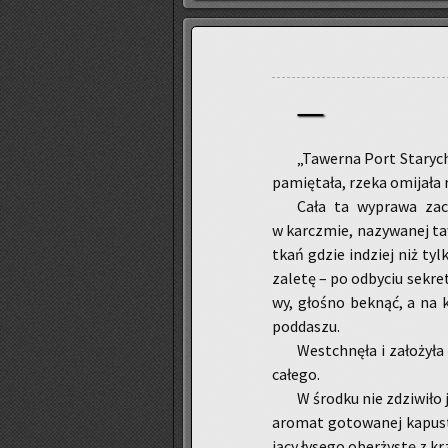
„Ta­wer­na Port Sta­rych 
pa­mię­ta­ła, rzeka omi­ja­ła
Cała ta wy­pra­wa za­c
w karcz­mie, na­zy­wa­nej ta
tkań gdzie in­dziej niż tyl
za­le­tę – po od­by­ciu se­k
wy, gło­śno bek­nąć, a na 
pod­da­szu.
Wes­tchnę­ła i za­ło­ży­
ca­łe­go.
W środ­ku nie zdzi­wi­ło je
aro­mat go­to­wa­nej ka­pu­st
ją­cy ły­se­go obe­rży­stę z