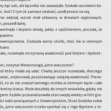
ny kąt sali, ale łącz­ni­ka nie za­uwa­ży­ła. Szu­ka­ła wzro­kiem ka­
mi. Jest! Z tym że za­miast sie­dzieć, szedł pro­sto na nią.
 nie wi­dział, wzrok miał utkwio­ny w drzwiach wyj­ścio­wych.
, po­szedł dalej.
wark­nę­ła i do­pie­ro wtedy, jakby z opóź­nie­niem, po­czu­ła, że
a­pie­ru.
­wen­cjo­nal­nie. Zna­la­zła wolny sto­lik, choć nie w ciem­nym
tu­aru.
dało, roz­wi­nę­ła otrzy­ma­ną wia­do­mość pod bla­tem i dys­kret­
et, In­sty­tut Me­te­oro­lo­gii, jutro wie­czo­rem”.
d który miała się udać. Chwi­lę jesz­cze roz­wa­ża­ła, dla­cze­go
wiać, zrej­te­ro­wał, po­zo­sta­wia­jąc zwię­złą wia­do­mość. Pierw­
śl, to że nie zna­lazł wol­ne­go sto­li­ka w ciem­nym kącie i całe
se­kret­ny sta­tus. Może do­szła­by do in­nych wnio­sków, gdyby nie
­giem. Szyb­ko prze­ana­li­zo­wa­ła stan swo­jej wie­dzy: w Hirt gra­
­ści ludzi po­wią­za­nych z Uni­wer­sy­te­tem, Straż Grodz­ka sobie
óc, jutro wie­czo­rem trze­ba spo­tkać się z Inge Bjar­tem z In­