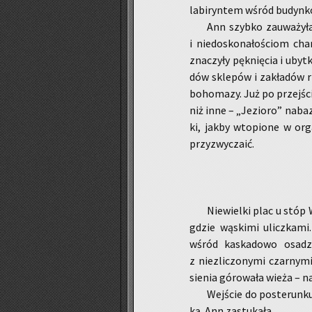
la­bi­ryn­tem wśród bu­dyn­
Ann szyb­ko za­uwa­ży­ł
i nie­do­sko­na­ło­ściom cha
zna­czy­ły pęk­nię­cia i ubyt
dów skle­pów i za­kła­dów r
bo­ho­ma­zy. Już po przej­ści
niż inne – „Je­zio­ro” na­ba
ki, jakby wto­pio­ne w or­
przy­zwy­cza­ić.
Nie­wiel­ki plac u stóp W
gdzie wą­ski­mi ulicz­ka­mi.
wśród ka­ska­do­wo osa­dzo
z nie­zli­czo­ny­mi czar­ny
sie­nia gó­ro­wa­ła wieża – n
Wej­ście do po­ste­run­k
ką. Ann za­stu­ka­ła.