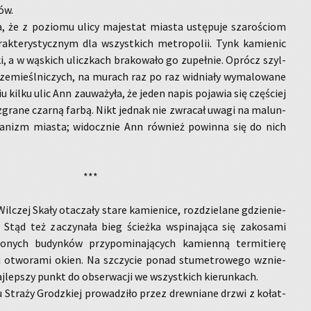
ków.
a, że z po­zio­mu ulicy ma­je­stat mia­sta ustę­pu­je sza­ro­ściom
­rak­te­ry­stycz­nym dla wszyst­kich me­tro­po­lii. Tynk ka­mie­nic
­ki, a w wą­skich ulicz­kach bra­ko­wa­ło go zu­peł­nie. Oprócz szyl­
ze­mieśl­ni­czych, na mu­rach raz po raz wid­nia­ły wy­ma­lo­wa­ne
u kilku ulic Ann za­uwa­ży­ła, że jeden napis po­ja­wia się czę­ściej
­zgra­ne czar­ną farbą. Nikt jed­nak nie zwra­cał uwagi na ma­lun­
ga­nizm mia­sta; wi­docz­nie Ann rów­nież po­win­na się do nich
***
il­czej Skały ota­cza­ły stare ka­mie­ni­ce, roz­dzie­la­ne gdzie­nie­
 Stąd też za­czy­na­ła bieg ścież­ka wspi­na­ją­ca się za­ko­sa­mi
­nych bu­dyn­ków przy­po­mi­na­ją­cych ka­mien­ną ter­mi­tie­rę
­mi otwo­ra­mi okien. Na szczy­cie ponad stu­me­tro­we­go wznie­
aj­lep­szy punkt do ob­ser­wa­cji we wszyst­kich kie­run­kach.
u Stra­ży Grodz­kiej pro­wa­dzi­ło przez drew­nia­ne drzwi z ko­łat­