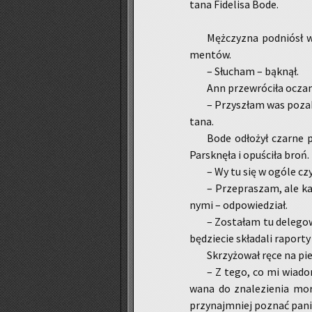
ta­na Fi­de­li­sa Bode.
Męż­czy­zna pod­niósł w
men­tów.
– Słu­cham – bąk­nął.
Ann prze­wró­ci­ła ocza­mi
– Przy­szłam was po­za­bi
ta­na.
Bode odło­żył czar­ne 
Par­sk­nę­ła i opu­ści­ła broń.
– Wy tu się w ogóle czym
– Prze­pra­szam, ale ka­
ny­mi – od­po­wie­dział.
– Zo­sta­łam tu de­le­g
bę­dzie­cie skła­da­li ra­por­t
Skrzy­żo­wał ręce na pie
– Z tego, co mi wia­do­m
wa­na do zna­le­zie­nia mor
przy­naj­mniej po­znać pan