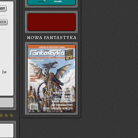
ASY
ATER
NOWA FANTASTYKA
j
(w