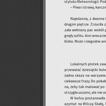
sty­tu­tu Me­te­oro­lo­gii. Po­
– Piwa i stra­wy, karcz­
Na­je­dzo­na, z dwoma k
dru­gim pię­trze. Zrzu­ci­ła 
za­ła weł­nia­ny pas wokół p
gnę­ły su­fi­tu. Ann wresz­ci
łóżko. Może i nie­god­ne anio
Lo­kal­nych plo­tek za­w
prze­wa­lać dzie­siąt­ki bu
żadna skaza na wa­rzy­wie, 
cie­kaw­sze frazy. Do po­łu­dn
na, żeby tak ma­lo­wać po 
strzy­gła usza­mi, ale nie us
W końcu po­sta­no­wi­ła n
azy­mut na Wil­czą Skałę, k