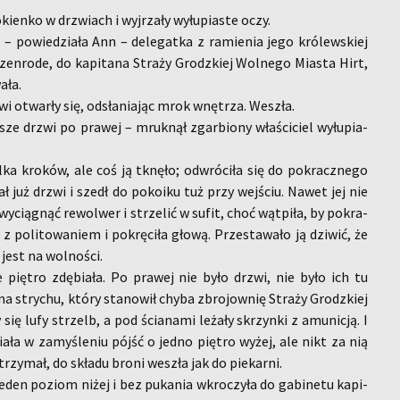
kien­ko w drzwiach i wyj­rza­ły wy­łu­pia­ste oczy.
l – po­wie­dzia­ła Ann – de­le­gat­ka z ra­mie­nia jego kró­lew­skiej
en­ro­de, do ka­pi­ta­na Stra­ży Grodz­kiej Wol­ne­go Mia­sta Hirt,
a­ła.
 otwar­ły się, od­sła­nia­jąc mrok wnę­trza. We­szła.
­sze drzwi po pra­wej – mruk­nął zgar­bio­ny wła­ści­ciel wy­łu­pia­
ilka kro­ków, ale coś ją tknę­ło; od­wró­ci­ła się do po­kracz­ne­go
ał już drzwi i szedł do po­ko­iku tuż przy wej­ściu. Nawet jej nie
wy­cią­gnąć re­wol­wer i strze­lić w sufit, choć wąt­pi­ła, by po­kra­
z po­li­to­wa­niem i po­krę­ci­ła głową. Prze­sta­wa­ło ją dzi­wić, że
est na wol­no­ści.
e pię­tro zdę­bia­ła. Po pra­wej nie było drzwi, nie było ich tu
na stry­chu, który sta­no­wił chyba zbro­jow­nię Stra­ży Grodz­kiej
y się lufy strzelb, a pod ścia­na­mi le­ża­ły skrzyn­ki z amu­ni­cją. I
sia­ła w za­my­śle­niu pójść o jedno pię­tro wyżej, ale nikt za nią
­trzy­mał, do skła­du broni we­szła jak do pie­kar­ni.
eden po­ziom niżej i bez pu­ka­nia wkro­czy­ła do ga­bi­ne­tu ka­pi­