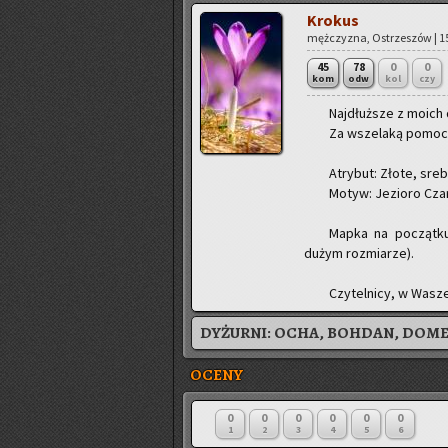
Kro­kus
męż­czy­zna, Ostrze­szów | 15
45
78
0
0
kom
odw
kol
czy
Naj­dłuż­sze z moich d
Za wsze­la­ką pomoc dzi
Atry­but: Złote, srebr
Motyw: Je­zio­ro Cza
Mapka na po­cząt­k
dużym roz­mia­rze).
Czy­tel­ni­cy, w Wa
DYŻURNI:
OCHA, BOHDAN, DOM
OCENY
0
0
0
0
0
0
1
2
3
4
5
6