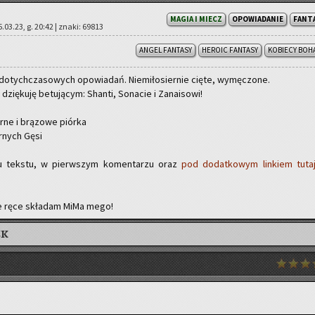
MAGIA I MIECZ
OPOWIADANIE
FANT
.03.23, g. 20:42 | znaki: 69813
ANGEL FANTASY
HEROIC FANTASY
KOBIECY BOH
o­tych­cza­so­wych opo­wia­dań. Nie­mi­ło­sier­nie cięte, wy­mę­czo­ne.
ę­ku­ję be­tu­ją­cym: Shan­ti, So­na­cie i Za­na­iso­wi!
­ne i brą­zo­we piór­ka
r­nych Gęsi
u tek­stu, w pierw­szym ko­men­ta­rzu oraz
pod do­dat­ko­wym lin­kiem tuta
sze ręce skła­dam MiMa mego!
EK