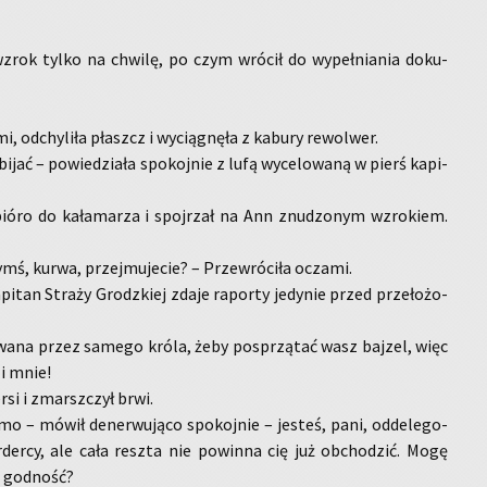
zrok tylko na chwi­lę, po czym wró­cił do wy­peł­nia­nia do­ku­
, od­chy­li­ła płaszcz i wy­cią­gnę­ła z ka­bu­ry re­wol­wer.
­jać – po­wie­dzia­ła spo­koj­nie z lufą wy­ce­lo­wa­ną w pierś ka­pi­
pióro do ka­ła­ma­rza i spoj­rzał na Ann znu­dzo­nym wzro­kiem.
ś, kurwa, przej­mu­je­cie? – Prze­wró­ci­ła ocza­mi.
pi­tan Stra­ży Grodz­kiej zdaje ra­por­ty je­dy­nie przed prze­ło­żo­
o­wa­na przez sa­me­go króla, żeby po­sprzą­tać wasz baj­zel, więc
y i mnie!
r­si i zmarsz­czył brwi.
o – mówił de­ner­wu­ją­co spo­koj­nie – je­steś, pani, od­de­le­go­
­der­cy, ale cała resz­ta nie po­win­na cię już ob­cho­dzić. Mogę
i god­ność?