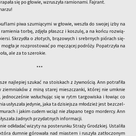
dra­pa­ła się po gło­wie, wzru­szy­ła ra­mio­na­mi. Faj­rant.
ma­rzu!
u­fla­mi piwa szu­mią­cy­mi w gło­wie, we­szła do swo­jej izby na
z ra­mie­nia torbę, zdję­ła płaszcz i ko­szu­lę, a na końcu roz­wią­
ier­si. Skrzy­dła o zło­tych, brą­zo­wych i srebr­nych pió­rach się­
e mogła je roz­pro­sto­wać po mę­czą­cej po­dró­ży. Po­pa­trzy­ła na
­ła, ale za to sze­ro­kie.
***
sze naj­le­piej szu­kać na sto­iskach z żyw­no­ścią. Ann po­tra­fi­ła
lw ziem­nia­ków z miną sta­rej miesz­czan­ki, któ­rej nie umknie
jed­no­cze­śnie wsłu­chu­jąc się w rytm tar­go­wi­ska i ło­wiąc co
ia usły­sza­ła je­dy­nie, jaka ta dzi­siej­sza mło­dzież jest bez­czel­
mu­rach i jakim cudem wciąż nie zła­pa­no tego mor­der­cy. Ann
ły­sza­ła żad­nych przy­dat­nych in­for­ma­cji.
ie od­kła­dać wi­zy­ty na po­ste­run­ku Stra­ży Grodz­kiej. Usta­li­ła
tóra dum­nie gó­ro­wa­ła nad mia­stem i ru­szy­ła za­tło­czo­nym