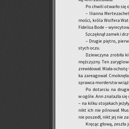
Po chwi­li otwar­ło się o
– Ilian­na Mer­te­za­che
mości, króla Wol­fe­ra Wat­z
Fi­de­li­sa Bode – wy­re­cy­to­w
Szczęk­nął zamek i drzwi
– Dru­gie pię­tro, pierw
stych oczu.
Dziew­czy­na zro­bi­ła k
męż­czy­zny. Ten za­ry­glo­w
zre­wi­do­wał. Miała ocho­tę 
ka za­re­ago­wał. Cmok­nę­ła 
spraw­ca mor­derstw wciąż j
Po do­tar­ciu na dru­gi
w ogóle. Ann zna­la­zła się 
– na kilku sto­ja­kach je­ży­ł
nikt ich nie pil­no­wał. Mu­
nie po­szedł, nikt jej nie za
Krę­cąc głową, ze­szła j