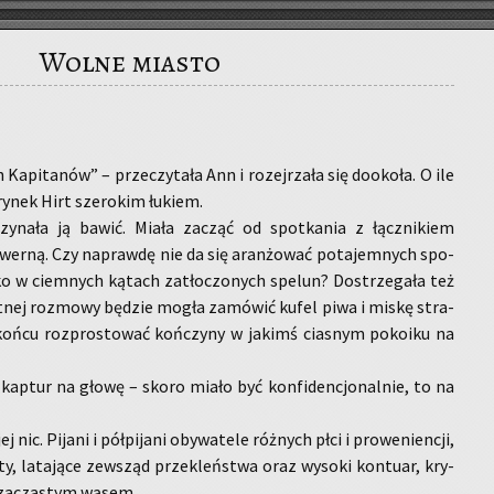
Wolne miasto
Ka­pi­ta­nów” – prze­czy­ta­ła Ann i ro­zej­rza­ła się do­oko­ła. O ile
 rynek Hirt sze­ro­kim łu­kiem.
zy­na­ła ją bawić. Miała za­cząć od spo­tka­nia z łącz­ni­kiem
­wer­ną. Czy na­praw­dę nie da się aran­żo­wać po­ta­jem­nych spo­
ko w ciem­nych ką­tach za­tło­czo­nych spe­lun? Do­strze­ga­ła też
ret­nej roz­mo­wy bę­dzie mogła za­mó­wić kufel piwa i miskę stra­
końcu roz­pro­sto­wać koń­czy­ny w ja­kimś cia­snym po­ko­iku na
ła kap­tur na głowę – skoro miało być kon­fi­den­cjo­nal­nie, to na
j nic. Pi­ja­ni i pół­pi­ja­ni oby­wa­te­le róż­nych płci i pro­we­nien­cji,
y, la­ta­ją­ce ze­wsząd prze­kleń­stwa oraz wy­so­ki kon­tu­ar, kry­
 krza­cza­stym wąsem.