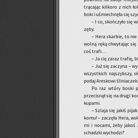
trą­ca­jąc kil­ko­ro z nich ł
boki i uśmiech­nę­ła się szy­
– I co, skoń­czy­ło się w
zęby.
– Hera skar­bie, to nie 
wolną ręką chwy­ta­jąc się z
coś trafi…
– Ja cię zaraz tra­fię, b
– Już się za­czy­na – w
wszyst­kich naj­szyb­szy, sk
podaj Are­sko­wi śli­nia­czek
Po raz wtóry boski po­
prze­ci­snął się na drugi ko
ku­pa­mi.
– Szla­ja się jakiś pij
komu! – za­czę­ła Hera, wska
mi i no­ca­mi, żeby jakoś z
schadz­ki wy­cho­dzi?