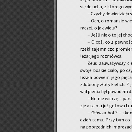
się do ucha, z któ­re­go wy­c
– Czyż­by do­wie­dzia­ł
– Och, o ro­man­sie wie 
ra­czej, o jak wielu?
– Jeśli nie o to jej cho
– O coś, co z pew­no­śc
rzekł ta­jem­ni­czo pro­mień
leżał jego roz­mów­ca.
Zeus za­uwa­żyw­szy cie
swoje bo­skie ciało, po c
le­ża­ła bo­wiem jego pięta
zdo­bio­ny złoty kie­lich. Z
wąt­pie­nia był po­wo­dem dzi
– No nie wie­rzę – par­s
zje a ta mu już go­to­wa tru
– Głów­ka boli? – sko­m
dzień temu. Przy tym co ta
na po­przed­nich im­pre­zac