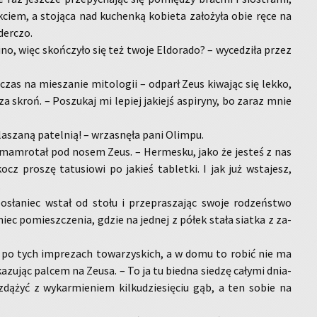
ok­ciem, a sto­ją­ca nad ku­chen­ką ko­bie­ta za­ło­ży­ła obie ręce na
der­czo.
ino, więc skoń­czy­ło się też twoje El­do­ra­do? – wy­ce­dzi­ła przez
czas na mie­sza­nie mi­to­lo­gii – od­parł Zeus ki­wa­jąc się lekko,
a skroń. – Po­szu­kaj mi le­piej ja­kiejś aspi­ry­ny, bo zaraz mnie
la­sza­ną pa­tel­nią! – wrza­snę­ła pani Olim­pu.
y­mam­ro­tał pod nosem Zeus. – Her­me­sku, jako że je­steś z nas
ocz pro­szę ta­tu­sio­wi po ja­kieś ta­blet­ki. I jak już wsta­jesz,
.
sła­niec wstał od stołu i prze­pra­sza­jąc swoje ro­dzeń­stwo
­niec po­miesz­cze­nia, gdzie na jed­nej z półek stała siat­ka z za­
ak po tych im­pre­zach to­wa­rzy­skich, a w domu to robić nie ma
­zu­jąc pal­cem na Zeusa. – To ja tu bied­na sie­dzę ca­ły­mi dnia­
dą­żyć z wy­kar­mie­niem kil­ku­dzie­się­ciu gąb, a ten sobie na