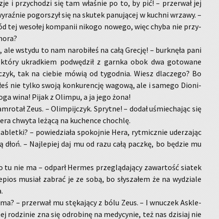
­zje i przy­cho­dzi się tam wła­śnie po to, by pić! – prze­rwał jej
raź­nie po­gor­szył się na sku­tek pa­nu­ją­cej w kuch­ni wrza­wy. –
tej we­so­łej kom­pa­nii ni­ko­go no­we­go, więc chyba nie przy­
ho­ra?
le wsty­du to nam na­ro­bi­łeś na całą Gre­cję! – burk­nę­ła pani
a który ukrad­kiem pod­wę­dził z garn­ka obok dwa go­to­wa­ne
j­czyk, tak na cie­bie mówią od ty­go­dnia. Wiesz dla­cze­go? Bo
i­łeś nie tylko swoją kon­ku­ren­cję wa­go­wą, ale i sa­me­go Dio­ni­
boga wina! Pijak z Olim­pu, a ja jego żona!
­ro­tał Zeus. – Olim­pij­czyk. Spryt­ne! – dodał uśmie­cha­jąc się
Hera chwy­ta le­żą­cą na ku­chen­ce cho­chlę.
blet­ki? – po­wie­dzia­ła spo­koj­nie Hera, ryt­micz­nie ude­rza­jąc
ą dłoń. – Naj­le­piej daj mu od razu całą pacz­kę, bo bę­dzie mu
­go tu nie ma – od­parł Her­mes prze­glą­da­ją­cy za­war­tość sia­tek
­pios mu­siał za­brać je ze sobą, bo sły­sza­łem że na wy­dzia­le
a.
e ma? – prze­rwał mu stę­ka­ją­cy z bólu Zeus. – I wnu­czek Askle­
ej ro­dzi­nie zna się odro­bi­nę na me­dy­cy­nie, też nas dzi­siaj nie