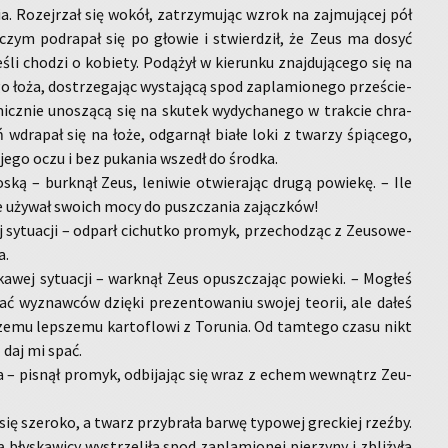
a. Ro­zej­rzał się wokół, za­trzy­mu­jąc wzrok na zaj­mu­ją­cej pół
 czym po­dra­pał się po gło­wie i stwier­dził, że Zeus ma dosyć
jeśli cho­dzi o ko­bie­ty. Po­dą­żył w kie­run­ku znaj­du­ją­ce­go się na
o łoża, do­strze­ga­jąc wy­sta­ją­cą spod za­pla­mio­ne­go prze­ście­
­micz­nie uno­szą­cą się na sku­tek wy­dy­cha­ne­go w trak­cie chra­
 wdra­pał się na łoże, od­gar­nął białe loki z twa­rzy śpią­ce­go,
ego oczu i bez pu­ka­nia wszedł do środ­ka.
ską – burk­nął Zeus, le­ni­wie otwie­ra­jąc drugą po­wie­kę. – Ile
e uży­wał swo­ich mocy do pusz­cza­nia za­jącz­ków!
j sy­tu­acji – od­parł ci­chut­ko pro­myk, prze­cho­dząc z Zeu­so­we­
a.
ka­wej sy­tu­acji – wark­nął Zeus opusz­cza­jąc po­wie­ki. – Mo­głeś
ać wy­znaw­ców dzię­ki pre­zen­to­wa­niu swo­jej teo­rii, ale dałeś
sze­mu lep­sze­mu kar­to­flo­wi z To­ru­nia. Od tam­te­go czasu nikt
z daj mi spać.
– pi­snął pro­myk, od­bi­ja­jąc się wraz z echem we­wnątrz Zeu­
ię sze­ro­ko, a twarz przy­bra­ła barwę ty­po­wej grec­kiej rzeź­by.
bły­ska­wi­cy wy­strze­li­ła spod za­pla­mio­nej pie­rzy­ny i zbli­ży­ła