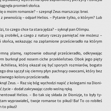
ią­gnę­ła pro­mień słoń­ca.
a się o moim ro­man­sie? – szep­nął Zeus marsz­cząc brwi.
z pew­no­ścią – od­parł He­lios. – Py­ta­nie tylko, o któ­rym? Lub
­dzi, to czego chce ta stara jędza? – syk­nął pan Olim­pu.
ią zro­bi­łeś, a czego z na­tu­ry rze­czy pa­mię­tać nie mo­żesz –
 słoń­ca, wska­zu­jąc na za­pla­mio­ne prze­ście­ra­dło na któ­rym
m­ną plamę, rap­tow­nie od­su­nął prze­ście­ra­dło, od­kry­wa­jąc
zym burk­nął pod nosem ciche prze­kleń­stwo. Obok jego pięty
 Achil­le­sa, którą oka­zał się być spo­rych roz­mia­rów, bo­ga­to
 jego dna są­czył się ciem­ny płyn pach­ną­cy owo­ca­mi, który bez
w­ne­go ko­lo­ru prze­ście­ra­dła.
k­nął Zeus. – Raz się bóg wy­cho­dzi napić z ko­le­ga­mi na Dio­ni­
ć życie – dodał za­kry­wa­jąc czoło wolną ręką.
en­to­wał He­lios. – Bo tak się skła­da że Dio­ni­zje, to były ty­
m wy­pra­wia­łeś, twoje ro­man­se to pikuś! Ba! To co ro­bi­łeś
h to pikuś!