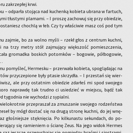
­ru za­krze­płej krwi.
ku – od­par­ła sto­ją­ca nad ku­chen­ką ko­bie­ta ubra­na w far­tuch,
­mi tłu­sty­mi pla­ma­mi. – I pro­szę za­cho­wuj się przy obie­dzie,
o­sta­niesz cho­chlą w łeb. Czy ty wła­ści­wie masz coś pod tym
mu zaj­mie, bo za wolno myśli – rzekł głos z cen­trum kuch­ni,
i na trzy metry stół zaj­mu­ją­cy więk­szość po­miesz­cze­nia,
 cała gro­mad­ka bo­skich po­tom­ków – bo­go­wie, pół­bo­go­wie,
e…
u po­my­śleć, Her­me­sku – prze­rwa­ła ko­bie­ta, spo­glą­da­jąc na
ów przy­cze­pio­ne były pta­sie skrzy­dła. – I prze­stań się wier­
li­wisz, ale przy ostat­nim obie­dzie zdar­łeś mi spod swo­je­go
Skoro na­praw­dę tak trud­no ci usie­dzieć w miej­scu, bądź tak
 ty­go­dnia nie wy­cho­dzi z sy­pial­ni.
e­lo­krot­nie prze­pra­szał za zmu­sza­nie swo­je­go ro­dzeń­stwa
ze­seł by mógł do­stać się na drugą stro­nę kuch­ni, do jej wnę­
raz gło­śniej­sze stęk­nię­cia. Po kil­ku­na­stu se­kun­dach, do po­
e­ra­ją­cy się ra­mie­niem o ścia­nę Zeus. Na jego widok Her­mes
 raz jesz­cze prze­py­cha­jąc się po­mię­dzy brać­mi i sio­stra­mi,