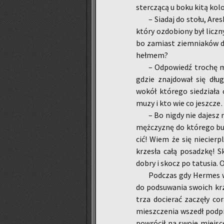
ster­czą­cą u boku kitą ko­lo
– Sia­daj do stołu, Are­s
który ozdo­bio­ny był licz­ny
bo za­miast ziem­nia­ków d
heł­mem?
– Od­po­wiedź tro­chę 
gdzie znaj­do­wał się dług
wokół któ­re­go sie­dzia­ła
muzy i kto wie co jesz­cz
– Bo nigdy nie da­jesz m
męż­czy­znę do któ­re­go but
cić! Wiem że się nie­cier­p
krze­sła całą po­sadz­kę! 
dobry i skocz po ta­tu­sia. Od
Pod­czas gdy Her­mes wi
do pod­su­wa­nia swo­ich kr
trza do­cie­rać za­czę­ły co
miesz­cze­nia wszedł pod­pi
po­wró­cił na swoje miej­sce