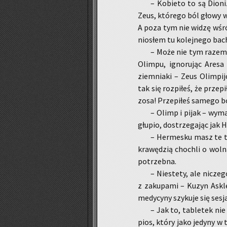
– Ko­bie­to to są Dio­ni
Zeus, któ­re­go ból głowy wy­
A poza tym nie widzę wśród 
nio­słem tu ko­lej­ne­go ba­c
– Może nie tym razem, a
Olim­pu, igno­ru­jąc Ares
ziem­nia­ki – Zeus Olim­pi
tak się roz­pi­łeś, że prze­p
zo­sa! Prze­pi­łeś sa­me­go 
– Olimp i pijak – wy­mam
głu­pio, do­strze­ga­jąc jak 
– Her­me­sku masz te ta­
kra­wę­dzią cho­chli o woln
po­trzeb­na.
– Nie­ste­ty, ale ni­cze
z za­ku­pa­mi – Kuzyn Askle
me­dy­cy­ny szy­ku­je się sesj
– Jak to, ta­ble­tek ni
pios, który jako je­dy­ny w t