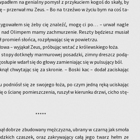
a­dłem na ge­nial­ny po­mysł z przy­ku­ciem kogoś do skały, by
­bę – prze­rwał mu Zeus. – Bo na trzeź­wo w życiu bym na coś ta­
­ty­go­wa­łem się żeby cię zna­leźć, mogę ci po… – urwał nagle
 nad Olim­pem mamy za­chmu­rze­nie. Resz­ty bę­dziesz mu­siał
 pro­mień słoń­ca, roz­pły­wa­jąc się w po­wie­trzu.
wa – wy­ją­kał Zeus, pró­bu­jąc wstać z kró­lew­skie­go łoża.
stopy do­tknę­ły mar­mu­ro­wej po­sadz­ki, zimny dreszcz po­dą­
o­słu­pie wdarł się do głowy za­mie­nia­jąc się w pul­su­ją­cy ból.
nął chwy­ta­jąc się za skro­nie. – Boski kac – dodał za­ci­ska­jąc
 pod­niósł się ze swo­je­go łoża, po czym jedną ręką uci­ska­jąc
ę o ścia­nę po­miesz­cze­nia, ru­szył w kie­run­ku drzwi, cicho stę­
*****
ął do­brze zbu­do­wa­ny męż­czy­zna, ubra­ny w czar­ną jak smoła
 ludz­kich cza­szek, oraz za­kry­wa­ją­cy całą jego twarz hełm ze