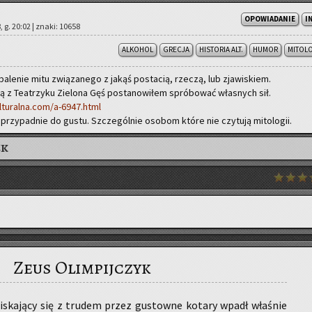
OPOWIADANIE
I
, g. 20:02 | znaki: 10658
ALKOHOL
GRECJA
HISTORIA ALT.
HUMOR
MITOL
 oba­le­nie mitu zwią­za­ne­go z jakąś po­sta­cią, rze­czą, lub zja­wi­skiem.
ną z Te­atrzy­ku Zie­lo­na Gęś po­sta­no­wi­łem spró­bo­wać wła­snych sił.
ulturalna.com/a-6947.html
przy­pad­nie do gustu. Szcze­gól­nie oso­bom które nie czy­tu­ją mi­to­lo­gii.
EK
Zeus Olimpijczyk
i­ska­ją­cy się z tru­dem przez gu­stow­ne ko­ta­ry wpadł wła­śnie