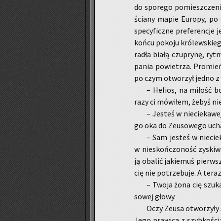
do spo­re­go po­miesz­cze­ni
ścia­ny mapie Eu­ro­py, po
spe­cy­ficz­ne pre­fe­ren­cje 
końcu po­ko­ju kró­lew­skie­g
ra­dła białą czu­pry­nę, ryt
pa­nia po­wie­trza. Pro­mień
po czym otwo­rzył jedno z j
– He­lios, na mi­łość bo
razy ci mó­wi­łem, żebyś ni
– Je­steś w nie­cie­ka­we
go oka do Zeu­so­we­go uch
– Sam je­steś w nie­cie­
w nie­skoń­czo­ność zy­ski­w
ją oba­lić ja­kie­muś pierw­
cię nie po­trze­bu­je. A tera
– Twoja żona cię szuka 
so­wej głowy.
Oczy Zeusa otwo­rzy­ły s
Jego pra­wi­ca z szyb­ko­ścią 