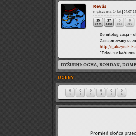
Re­vlis
męż­czy­zna, 14 lat | 04.07.18
15
27
0
0
kom
odw
kol
czy
De­mi­to­lo­gi­za­cja –
Za­in­spi­ro­wa­ny sce
http://galczynski.k
*Tekst nie każ­de­mu 
DYŻURNI:
OCHA, BOHDAN, DOM
OCENY
0
0
0
0
0
0
1
2
3
4
5
6
Pro­mień słoń­ca prze­c