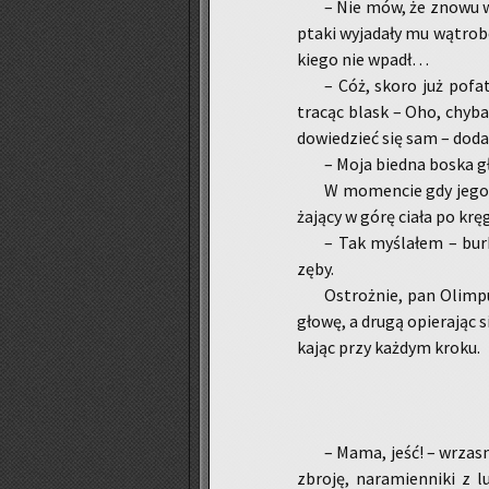
– Nie mów, że znowu wp
ptaki wy­ja­da­ły mu wą­tro
kie­go nie wpadł…
– Cóż, skoro już po­fa
tra­cąc blask – Oho, chyba
do­wie­dzieć się sam – dodał
– Moja bied­na boska gło
W mo­men­cie gdy jego 
ża­ją­cy w górę ciała po krę­g
– Tak my­śla­łem – burk­
zęby.
Ostroż­nie, pan Olim­pu
głowę, a drugą opie­ra­jąc si
ka­jąc przy każ­dym kroku.
– Mama, jeść! – wrza­sn
zbro­ję, na­ra­mien­ni­ki z