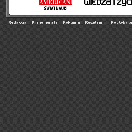
Re­dak­cja
Pre­nu­me­ra­ta
Re­kla­ma
Re­gu­la­min
Po­li­ty­ka p