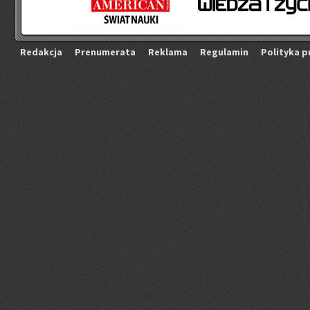
Re­dak­cja
Pre­nu­me­ra­ta
Re­kla­ma
Re­gu­la­min
Po­li­ty­ka p