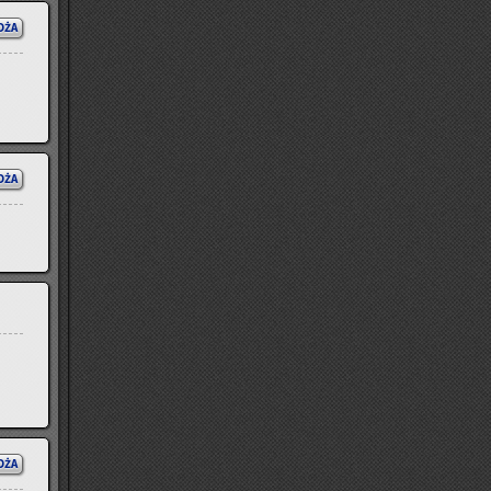
OŻA
OŻA
OŻA