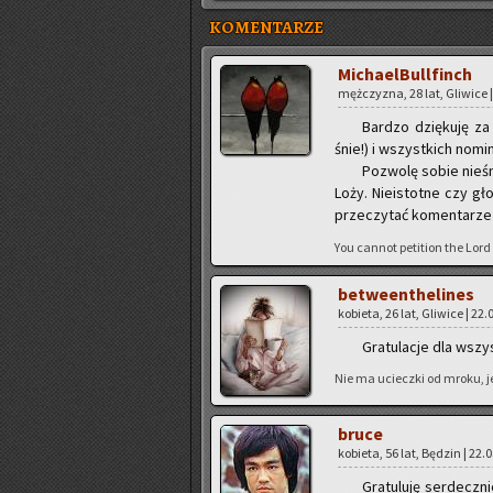
KOMENTARZE
Mi­cha­el­Bul­l­finch
męż­czy­zna, 28 lat, Gli­wi­ce 
Bar­dzo dzię­ku­ję za 
śnie!) i wszyst­kich no­mi
Po­zwo­lę sobie nie­śm
Loży. Nie­istot­ne czy gł
prze­czy­tać ko­men­ta­rze
You can­not pe­ti­tion the Lord
be­twe­en­the­li­nes
ko­bie­ta, 26 lat, Gli­wi­ce | 22
Gra­tu­la­cje dla wszy
Nie ma uciecz­ki od mroku, je
bruce
ko­bie­ta, 56 lat, Bę­dzin | 22.
Gra­tu­lu­ję ser­decz­