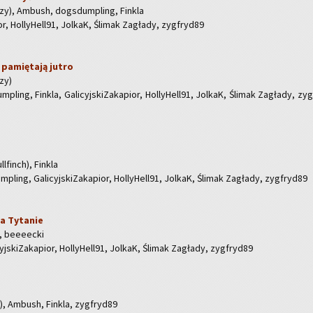
­rzy), Am­bush, do­gs­dum­pling, Fin­kla
ior, Hol­ly­Hel­l91, Jol­kaK, Śli­mak Za­gła­dy, zyg­fry­d89
 pa­mię­ta­ją jutro
rzy)
ling, Fin­kla, Ga­li­cyj­ski­Za­ka­pior, Hol­ly­Hel­l91, Jol­kaK, Śli­mak Za­gła­dy, zyg
­l­finch), Fin­kla
ling, Ga­li­cyj­ski­Za­ka­pior, Hol­ly­Hel­l91, Jol­kaK, Śli­mak Za­gła­dy, zyg­fry­d89
a Ty­ta­nie
, be­eeec­ki
yj­ski­Za­ka­pior, Hol­ly­Hel­l91, Jol­kaK, Śli­mak Za­gła­dy, zyg­fry­d89
ch), Am­bush, Fin­kla, zyg­fry­d89