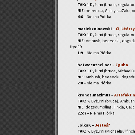
TAK:
1 Dy­żur­ni (bruce, re­gu­la­to
NIE:
be­eeec­ki, Ga­li­cyj­ski­Za­ka­p
4:6
– Nie ma Piór­ka
ma­ciek­zol­now­ski
–
Ci, któ­rzy
TAK:
1 Dy­żur­ni (bruce, re­gu­la­to­
NIE:
Am­bush, be­eeec­ki, do­gs­dum­p
fry­d89
1:9
– Nie ma Piór­ka
be­twe­en­the­li­nes
–
Zguba
TAK:
1 Dy­żur­ni (bruce, Mi­cha­el­Bul
NIE:
Am­bush, be­eeec­ki, do­gs­dum­p
2:8
– Nie ma Piór­ka
kronos.maximus
–
Ar­te­fakt n
TAK:
½ Dy­żur­ni (bruce), Am­bush
NIE:
do­gs­dum­pling, Fin­kla, Ga­li­c
2,5:7
– Nie ma Piór­ka
Jol­kaK
–
Je­steś?
TAK:
½ Dy­żur­ni (Mi­cha­el­Bul­l­fin