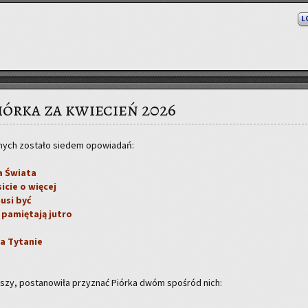
L
iórka za kwiecień 2026
­nych zo­sta­ło sie­dem opo­wia­dań:
a Świa­ta
i­cie o wię­cej
musi być
 pa­mię­ta­ją jutro
a Ty­ta­nie
szy, po­sta­no­wi­ła przy­znać Piór­ka dwóm spo­śród nich: