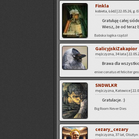
Fin­kla
ko­bie­ta, Łódź | 22.05.26, g. 
Gra­tu­lu­ję całej sió
Wiesz, że od teraz bę­
Bab­ska lo­gi­ka rzą­dzi!
Ga­li­cyj­ski­Za­ka­pior
męż­czy­zna, 34 lata | 22.05.2
Brawa dla wszyst­kich
enixe co­na­tus et fe­li­ci­ter 
SNDWLKR
męż­czy­zna, Ka­to­wi­ce | 22.
Gra­tu­la­cje. :)
Big Room Never Dies
ce­za­ry­_ce­za­ry
męż­czy­zna, 37 lat, Olsz­tyn 