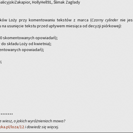
i­cyj­ski­Za­ka­pior, Hol­ly­Hel­l91, Śli­mak Za­gła­dy
łon­ków Loży przy ko­men­to­wa­niu tek­stów z marca (
Czar­ny cy­lin­der
nie jes
 na usu­nię­cie tek­stu przed upły­wem mie­sią­ca od de­cy­zji piór­ko­wej):
0 sko­men­to­wa­nych opo­wia­dań);
ył do skła­du Loży od kwiet­nia);
n­to­wa­nych opo­wia­dań);
);
********
e wiesz, o jaki
ch wy­róż­nie­niach mowa?
yka.pl/loza/12
i do­wiedz się wię­cej.