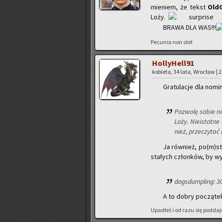
mie­niem, że tekst
Old­
Loży.
BRAWA DLA WAS!!!
Pe­cu­nia non olet
Hol­ly­Hel­l91
ko­bie­ta, 34 lata, Wro­cław | 
Gra­tu­la­cje dla no­m
Po­zwo­lę sobie ni
Loży. Nie­istot­n
nież, prze­czy­tać
Ja rów­nież, po(m)st
sta­łych człon­ków, by wy­
do­gs­dum­pling: 
A to dobry po­czą­tek
Upa­dłeś i od razu się pod­da