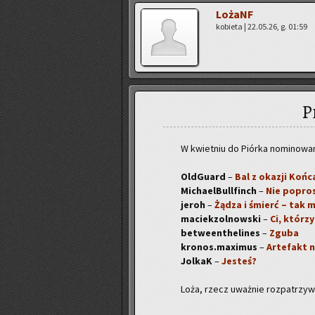
Lo­żaNF
ko­bie­ta | 22.05.26, g. 01:59
P
W kwiet­niu do Piór­ka no­mi­no­wa
Old­Gu­ard
–
Bal z oka­zji Końc
Mi­cha­el­Bul­l­finch
–
Nie po­pro­s
jeroh
–
Żądza i śmierć – tak 
ma­ciek­zol­now­ski
–
Ci, któ­rzy
be­twe­en­the­li­nes
–
Zguba
kronos.maximus
–
Ar­te­fakt n
Jol­kaK
–
Je­steś?
Loża, rzecz uważ­nie roz­pa­trzyw­