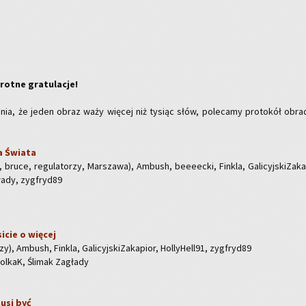
ot­ne gra­tu­la­cje!
nia, że jeden obraz waży wię­cej niż ty­siąc słów, po­le­ca­my pro­to­kół obra
a Świa­ta
ch, bruce, re­gu­la­to­rzy, Mar­sza­wa), Am­bush, be­eeec­ki, Fin­kla, Ga­li­cyj­ski­Za­ka
gła­dy, zyg­fry­d89
i­cie o wię­cej
zy), Am­bush, Fin­kla, Ga­li­cyj­ski­Za­ka­pior, Hol­ly­Hel­l91, zyg­fry­d89
ol­kaK, Śli­mak Za­gła­dy
musi być