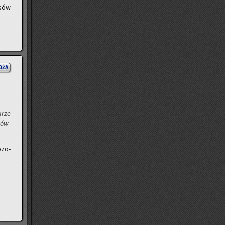
­sów
OŻA
a­rze
rów­
­zo­