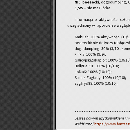
NIE:
be­eeec­ki, do­gs­dum­pling, Ga­l
3,5:5
– Nie ma Piór­ka
In­for­ma­cja o ak­tyw­no­ści cz
uwzględ­nio­ny w ra­por­cie ze wzglę­du
Am­bush: 100% ak­tyw­no­ści (10/1
be­eeec­ki: nie do­ty­czy (do­łą­cz
do­gs­dum­pling: 30% (3/10 sko­me
Fin­kla: 100% (9/9);
Ga­li­cyj­ski­Za­ka­pior: 100% (10/10
Hol­ly­Hel­l91: 100% (10/10);
Jol­kaK: 100% (10/10);
Śli­mak Za­gła­dy: 100% (10/10);
zyg­fry­d89: 100% (10/10).
*******************************
Je­steś nowym użyt­kow­ni­kiem i ni
Wejdź tutaj
https://www.fantast