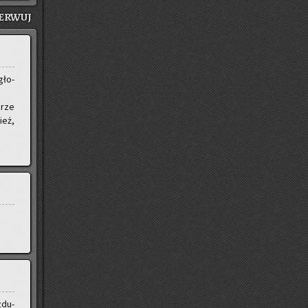
ER­WUJ
gło­
­rze
ież,
zdu­