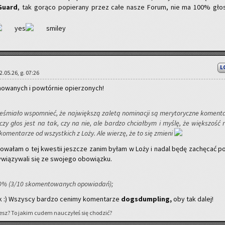
Gu­ard
, tak go­rą­co po­pie­ra­ny przez całe nasze Forum, nie ma 100% gło
L
22.05.26, g. 07:26
i­no­wa­nych i po­wtór­nie opie­rzo­nych!
e­śmia­ło wspo­mnieć, że naj­więk­szą za­le­tą no­mi­na­cji są me­ry­to­rycz­ne ko­men­t
e czy głos jest na tak, czy na nie, ale bar­dzo chciał­bym i myślę, że więk­szość 
 ko­men­ta­rze od wszyst­kich z Loży. Ale wie­rzę, że to się zmie­ni
o­wa­łam o tej kwe­stii jesz­cze zanim byłam w Loży i nadal będę za­chę­cać po
wią­zy­wa­li się ze swo­je­go obo­wiąz­ku.
30% (3/10 sko­men­to­wa­nych opo­wia­dań);
 :) Wszy­scy bar­dzo ce­ni­my ko­men­ta­rze
do­gs­dum­pling,
oby tak dalej!
­jesz? To jakim cudem na­uczy­łeś się cho­dzić?