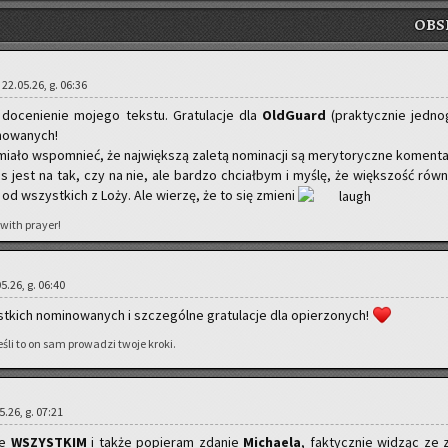
OB­S
| 22.05.26, g. 06:36
do­ce­nie­nie mo­je­go tek­stu. Gra­tu­la­cje dla
Old­Gu­ard
(prak­tycz­nie jed­no­
­no­wa­nych!
ia­ło wspo­mnieć, że naj­więk­szą za­le­tą no­mi­na­cji są me­ry­to­rycz­ne ko­men­ta
os jest na tak, czy na nie, ale bar­dzo chciał­bym i myślę, że więk­szość rów­n
 od wszyst­kich z Loży. Ale wie­rzę, że to się zmie­ni
 with pray­er!
.05.26, g. 06:40
st­kich no­mi­no­wa­nych i szcze­gól­ne gra­tu­la­cje dla opie­rzo­nych!
śli to on sam pro­wa­dzi twoje kroki.
05.26, g. 07:21
nie
WSZYST­KIM
i także po­pie­ram zda­nie
Mi­cha­ela
, fak­tycz­nie wi­dząc ze 