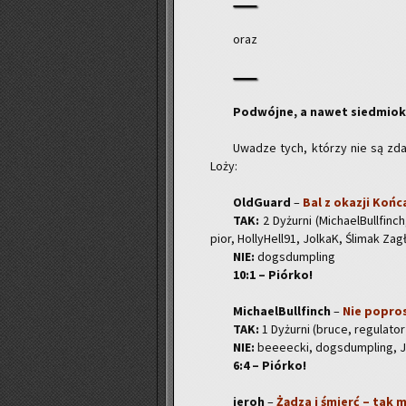
oraz
Po­dwój­ne, a nawet sied­mio­kr
Uwa­dze tych, któ­rzy nie są zda­
Loży:
Old­Gu­ard
–
Bal z oka­zji Końc
TAK:
2 Dy­żur­ni (Mi­cha­el­Bul­l­fin
pior, Hol­ly­Hel­l91, Jol­kaK, Śli­mak Za­
NIE:
do­gs­dum­pling
10:1 – Piór­ko!
Mi­cha­el­Bul­l­finch
–
Nie po­pro­s
TAK:
1 Dy­żur­ni (bruce, re­gu­la­to­r
NIE:
be­eeec­ki, do­gs­dum­pling, J
6:4 – Piór­ko!
jeroh
–
Żądza i śmierć – tak 