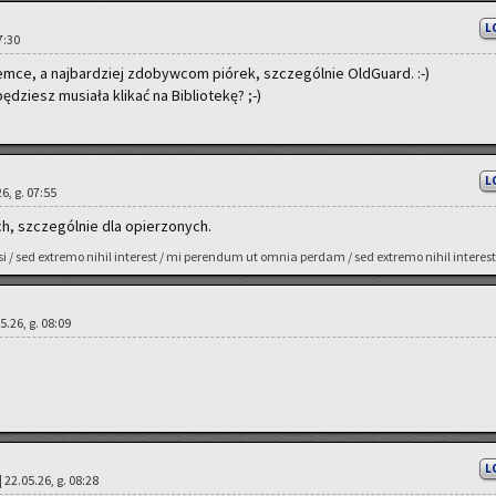
L
07:30
­dem­ce, a naj­bar­dziej zdo­byw­com pió­rek, szcze­gól­nie Old­Gu­ard. :-)
dziesz mu­sia­ła kli­kać na Bi­blio­te­kę? ;-)
L
6, g. 07:55
, szcze­gól­nie dla opie­rzo­nych.
gessi / sed extre­mo nihil in­te­rest / mi pe­ren­dum ut omnia per­dam / sed extre­mo nihil in­te­rest
05.26, g. 08:09
L
| 22.05.26, g. 08:28