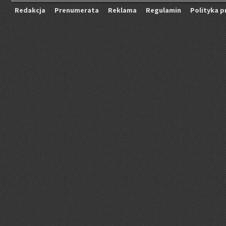
Re­dak­cja
Pre­nu­me­ra­ta
Re­kla­ma
Re­gu­la­min
Po­li­ty­ka p