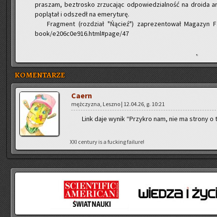
pra­szam, bez­tro­sko zrzu­ca­jąc od­po­wie­dzial­ność na dro­ida ar­c
po­plą­tał i od­szedł na eme­ry­tu­rę.
Frag­ment (roz­dział "Ńą­cieź") za­pre­zen­to­wał Ma­ga­zyn 
book/e206c0e916.html#page/47
KOMENTARZE
Caern
męż­czy­zna, Lesz­no | 12.04.26, g. 10:21
Link daje wynik “Przy­kro nam, nie ma stro­ny o ta
XXI cen­tu­ry is a fuc­king fa­ilu­re!