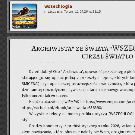
wszech­lo­gia
męż­czy­zna, Toruń | 11.04.26, g. 21:15
"Archiwista" ze świata "WSZ
ujrzał światło
Dzień dobry! Oto " Ar­chi­wi­sta", opo­wieść prze­żar­te­go ple­śnią
sta­ra­ją­ce­go się opi­sać jedną z prze­szłych epok, któ­rych 
SMICZ­NA", czyli opis na­szej te­raź­niej­szo­ści i wiecz­no­ści, któr
dzie tam­tej epi­zo­dycz­nej cy­wi­li­za­cji sta­ra­ją się na­wi­go­wać 
tylko oni zo­sta­li wrzu­ce­ni.
Książ­ka uka­za­ła się w EM­PiK-u https://www.empik.com/ar
https://virtualo.pl/ebook/archiwista-i656890/
Wszyst­kie tek­sty na moim pro­fi­lu do­ty­czą "WSZECH­LO­GII K
sty'
Dro­dzy ko­ne­se­rzy z pre­hi­sto­rycz­ne­go roku 2026, witam 
kiem na­wią­za­nia, które słusz­nie na­le­ży się Wam, dro­gim re­ce