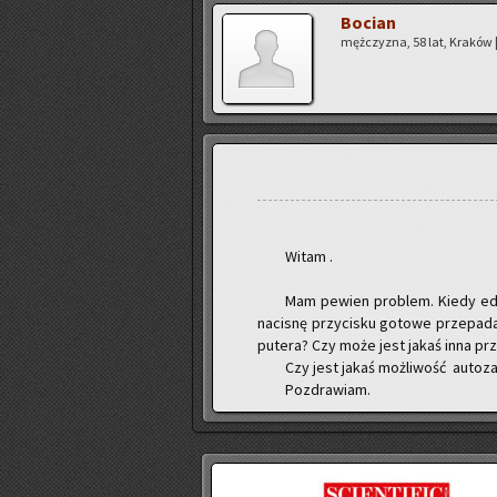
Bo­cian
męż­czy­zna, 58 lat, Kra­ków |
Witam .
Mam pe­wien pro­blem. Kiedy edy­t
na­ci­snę przy­ci­sku go­to­we prze­p
pu­te­ra? Czy może jest jakaś inna prz
Czy jest jakaś moż­li­wość au­to­za
Po­zdra­wiam.