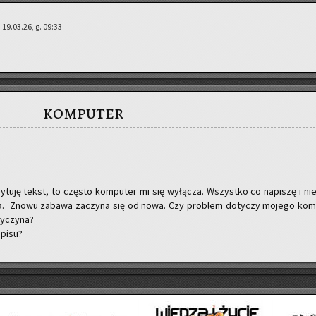
 19.03.26, g. 09:33
komputer
u­ję tekst, to czę­sto kom­pu­ter mi się wy­łą­cza. Wszyst­ko co na­pi­szę i ni
a­da. Znowu za­ba­wa za­czy­na się od nowa. Czy pro­blem do­ty­czy mo­je­go kom
y­czy­na?
­pi­su?