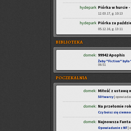
hydepark
Piórka w hurcie -
12.03.17, g. 10:13
hydepark
Piórka za paździe
05.12.16, g. 13:11
BIBLIOTEKA
domek:
99942 Apophis
Żeby "Fiction" było
06:51
POCZEKALNIA
domek:
Miłość z ustawą w
50 twarzy
| opowiadan
domek:
Na przełomie ro
Czy boisz się ciemno
domek:
Najnowsza Fanta
Opowiadanie z NF
| 