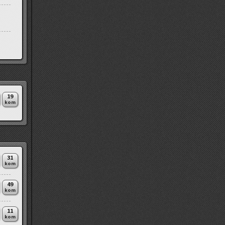
19
kom
31
kom
49
kom
11
kom