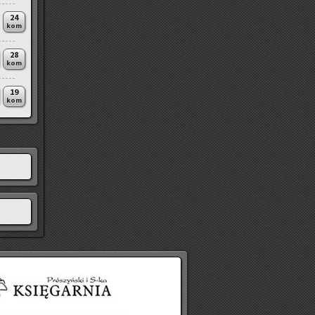
24
kom
28
kom
19
kom