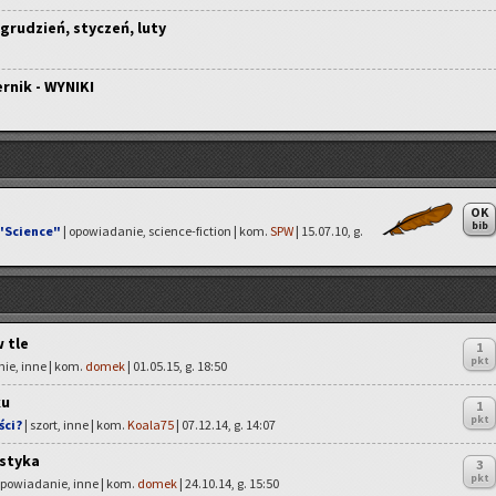
 grudzień, styczeń, luty
rnik - WYNIKI
OK
bib
 "Science"
| opowiadanie, science-fiction | kom.
SPW
| 15.07.10, g.
 tle
1
pkt
ie, inne | kom.
domek
| 01.05.15, g. 18:50
ku
1
pkt
ści?
| szort, inne | kom.
Koala75
| 07.12.14, g. 14:07
styka
3
pkt
opowiadanie, inne | kom.
domek
| 24.10.14, g. 15:50