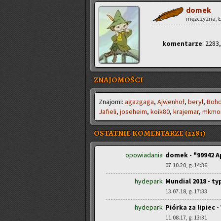
domek
męż­czy­zna, Łó
ko­men­ta­rze
: 2283
ZNAJOMOŚCI
Zna­jo­mi:
aga­zga­ga
,
Aj­wen­hoł
,
beryl
,
Boh­
Ja­fie­li
,
jo­se­he­im
,
ko­ik80
,
kra­je­mar
,
mkmor
OSTATNIE KOMENTARZE (2283)
opowiadania
domek - "99942 
07.10.20, g. 14:36
hydepark
Mundial 2018 - t
13.07.18, g. 17:33
hydepark
Piórka za lipiec 
11.08.17, g. 13:31