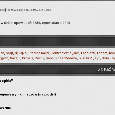
dź | rej. 04.05.10 | akt. 13.05.26, g. 16:55
, w dzia­le opo­wia­dań: 1659, opo­wia­da­nia: 1348
dan
,
brajt
,
dj Jajko
,
Efe­re­lin Rand
,
Elek­tro­nicz­ne­_ki­wi
,
Fa­so­let­ti
,
gnoom
,
hom
­goth
,
Na­zgul
,
Pro­kris
,
Rex87
,
rinos
,
Ro­ger­Re­deye
,
Su­zu­ki M.
,
syf.
,
Unfall
,
vy
POKAŻ W
Apophis"
ypujemy wyniki meczów (nagrody!)
- WYNIKI