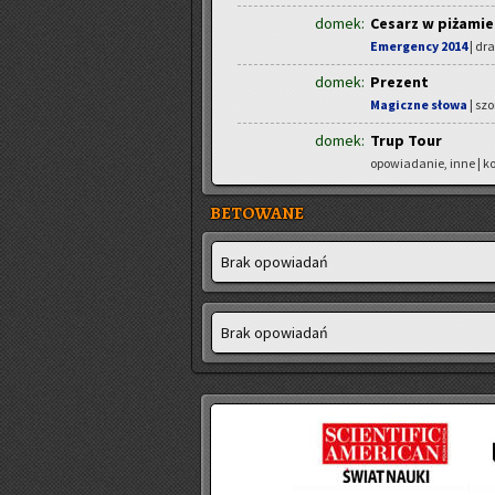
domek:
Cesarz w piżamie
Emergency 2014
| dra
domek:
Prezent
Magiczne słowa
| szo
domek:
Trup Tour
opowiadanie, inne | 
BETOWANE
Brak opo­wia­dań
Brak opo­wia­dań