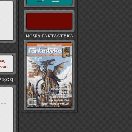
NOWA FANTASTYKA
ar
,
­zart
IĘ­CEJ