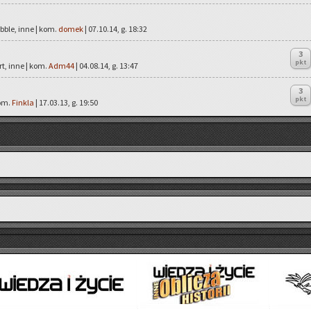
bble, inne | kom.
domek
| 07.10.14, g. 18:32
3
pkt
rt, inne | kom.
Adm44
| 04.08.14, g. 13:47
3
pkt
kom.
Finkla
| 17.03.13, g. 19:50