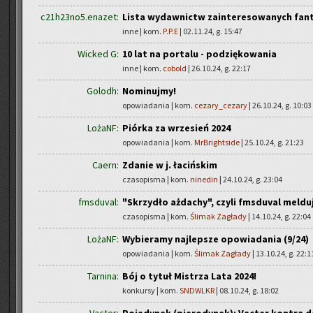
c21h23no5.enazet:
Lista wydawnictw zainteresowanych fan
inne | kom.
P.P.E
| 02.11.24, g. 15:47
Wicked G:
10 lat na portalu - podziękowania
inne | kom.
cobold
| 26.10.24, g. 22:17
Golodh:
Nominujmy!
opowiadania | kom.
cezary_cezary
| 26.10.24, g. 10:03
LożaNF:
Piórka za wrzesień 2024
opowiadania | kom.
MrBrightside
| 25.10.24, g. 21:23
Caern:
Zdanie w j. łacińskim
czasopisma | kom.
ninedin
| 24.10.24, g. 23:04
fmsduval:
"Skrzydło ażdachy", czyli fmsduval meldu
czasopisma | kom.
Ślimak Zagłady
| 14.10.24, g. 22:04
LożaNF:
Wybieramy najlepsze opowiadania (9/24)
opowiadania | kom.
Ślimak Zagłady
| 13.10.24, g. 22:1
Tarnina:
Bój o tytuł Mistrza Lata 2024!
konkursy | kom.
SNDWLKR
| 08.10.24, g. 18:02