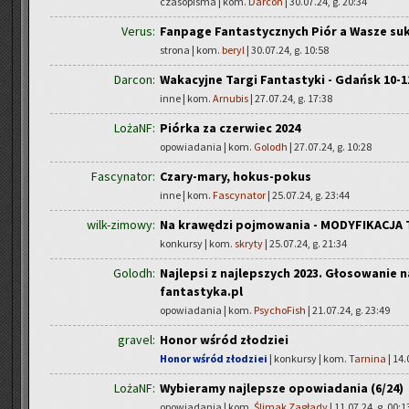
czasopisma | kom.
Darcon
| 30.07.24, g. 20:34
Verus:
Fanpage Fantastycznych Piór a Wasze su
strona | kom.
beryl
| 30.07.24, g. 10:58
Darcon:
Wakacyjne Targi Fantastyki - Gdańsk 10-11
inne | kom.
Arnubis
| 27.07.24, g. 17:38
LożaNF:
Piórka za czerwiec 2024
opowiadania | kom.
Golodh
| 27.07.24, g. 10:28
Fascynator:
Czary-mary, hokus-pokus
inne | kom.
Fascynator
| 25.07.24, g. 23:44
wilk-zimowy:
Na krawędzi pojmowania - MODYFIKACJA
konkursy | kom.
skryty
| 25.07.24, g. 21:34
Golodh:
Najlepsi z najlepszych 2023. Głosowanie 
fantastyka.pl
opowiadania | kom.
PsychoFish
| 21.07.24, g. 23:49
gravel:
Honor wśród złodziei
Honor wśród złodziei
| konkursy | kom.
Tarnina
| 14.
LożaNF:
Wybieramy najlepsze opowiadania (6/24)
opowiadania | kom.
Ślimak Zagłady
| 11.07.24, g. 00:1