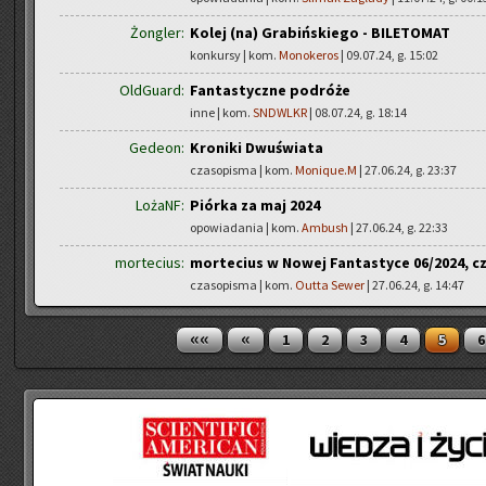
Żongler:
Kolej (na) Grabińskiego - BILETOMAT
konkursy | kom.
Monokeros
| 09.07.24, g. 15:02
OldGuard:
Fantastyczne podróże
inne | kom.
SNDWLKR
| 08.07.24, g. 18:14
Gedeon:
Kroniki Dwuświata
czasopisma | kom.
Monique.M
| 27.06.24, g. 23:37
LożaNF:
Piórka za maj 2024
opowiadania | kom.
Ambush
| 27.06.24, g. 22:33
mortecius:
mortecius w Nowej Fantastyce 06/2024, cz
czasopisma | kom.
Outta Sewer
| 27.06.24, g. 14:47
««
«
1
2
3
4
5
6