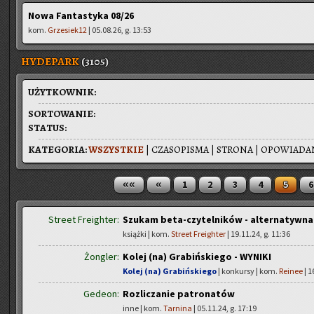
Nowa Fantastyka 08/26
kom.
Grzesiek12
| 05.08.26, g. 13:53
HYDEPARK
(3105)
UŻYT­KOW­NIK:
SOR­TO­WA­NIE:
STA­TUS:
KA­TE­GO­RIA:
WSZYST­KIE
|
CZA­SO­PI­SMA
|
STRO­NA
|
OPO­WIA­DA­
««
«
1
2
3
4
5
6
Street Freighter:
Szukam beta-czytelników - alternatywna 
książki | kom.
Street Freighter
| 19.11.24, g. 11:36
Żongler:
Kolej (na) Grabińskiego - WYNIKI
Kolej (na) Grabińskiego
| konkursy | kom.
Reinee
| 1
Gedeon:
Rozliczanie patronatów
inne | kom.
Tarnina
| 05.11.24, g. 17:19