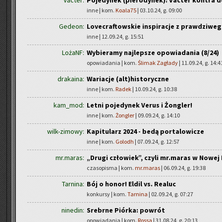
Vacter:
Pojedynek (pierodynek): Vacter kontra d
inne | kom.
Koala75
| 03.10.24, g. 09:00
Gedeon:
Lovecraftowskie inspiracje z prawdziwego
inne | 12.09.24, g. 15:51
LożaNF:
Wybieramy najlepsze opowiadania (8/24)
opowiadania | kom.
Ślimak Zagłady
| 11.09.24, g. 14:4
drakaina:
Wariacje (alt)historyczne
inne | kom.
Radek
| 10.09.24, g. 10:38
kam_mod:
Letni pojedynek Verus i Żongler!
inne | kom.
Żongler
| 09.09.24, g. 14:10
wilk-zimowy:
Kapitularz 2024 - bedą portalowicze
inne | kom.
Golodh
| 07.09.24, g. 12:57
mr.maras:
„Drugi człowiek”, czyli mr.maras w Nowej 
czasopisma | kom.
mr.maras
| 06.09.24, g. 19:38
Tarnina:
Bój o honor! Eldil vs. Realuc
konkursy | kom.
Tarnina
| 02.09.24, g. 07:27
ninedin:
Srebrne Piórka: powrót
opowiadania | kom.
Rossa
| 31.08.24, g. 20:13