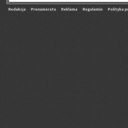
Re­dak­cja
Pre­nu­me­ra­ta
Re­kla­ma
Re­gu­la­min
Po­li­ty­ka p