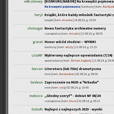
wilk-zimowy:
[KONKURS/NABÓR] Na krawędzi pojmowa
Na krawędzi pojmowania
| konkursy | kom.
Bardjask
beryl:
Książki, które każdy miłośnik fantastyki
książki | kom.
Ananke
| 14.08.24, g. 19:54
chotsugai:
Nowa fantastyka archiwalne numery
czasopisma | kom.
Arnubis
| 13.08.24, g. 08:55
gravel:
Honor wśród złodziei -- WYNIKI
konkursy | kom.
skryty
| 11.08.24, g. 13:25
LożaNF:
Wybieramy najlepsze opowiadania (7/24)
opowiadania | kom.
Ślimak Zagłady
| 11.08.24, g. 00:4
Darcon:
Literatura (lub film) dramatyczna
inne | kom.
Bardjaskier
| 03.08.24, g. 08:56
Gedeon:
Zaproszenie na MUD-a "Arkadia"
inne | kom.
varg
| 02.08.24, g. 16:40
meksico:
,,Głodny szeryf" - debiut NF 08/24
czasopisma | kom.
bruce
| 01.08.24, g. 09:13
Golodh:
Najlepsi z najlepszych 2023 - wyniki