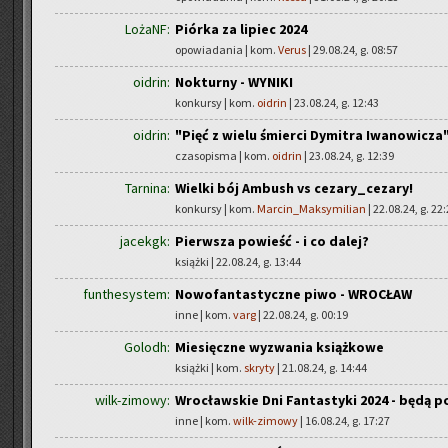
LożaNF:
Piórka za lipiec 2024
opowiadania | kom.
Verus
| 29.08.24, g. 08:57
oidrin:
Nokturny - WYNIKI
konkursy | kom.
oidrin
| 23.08.24, g. 12:43
oidrin:
"Pięć z wielu śmierci Dymitra Iwanowicza"
czasopisma | kom.
oidrin
| 23.08.24, g. 12:39
Tarnina:
Wielki bój Ambush vs cezary_cezary!
konkursy | kom.
Marcin_Maksymilian
| 22.08.24, g. 22
jacekgk:
Pierwsza powieść - i co dalej?
książki | 22.08.24, g. 13:44
funthesystem:
Nowofantastyczne piwo - WROCŁAW
inne | kom.
varg
| 22.08.24, g. 00:19
Golodh:
Miesięczne wyzwania książkowe
książki | kom.
skryty
| 21.08.24, g. 14:44
wilk-zimowy:
Wrocławskie Dni Fantastyki 2024 - będą p
inne | kom.
wilk-zimowy
| 16.08.24, g. 17:27