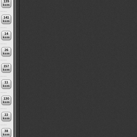
139
kom
141
kom
14
kom
26
kom
157
kom
11
kom
130
kom
22
kom
38
kom