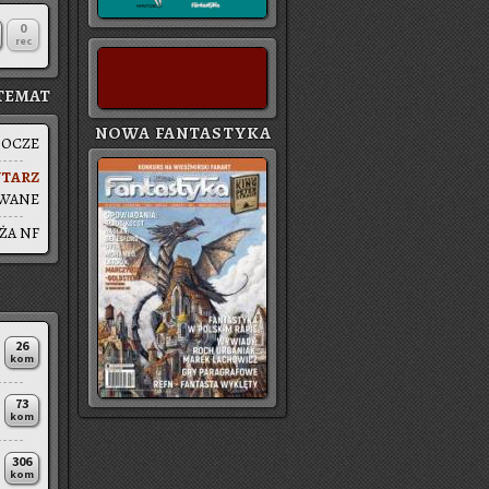
0
rec
TEMAT
NOWA FANTASTYKA
BO­CZE
­TARZ
­WA­NE
ŻA NF
26
kom
73
kom
306
kom