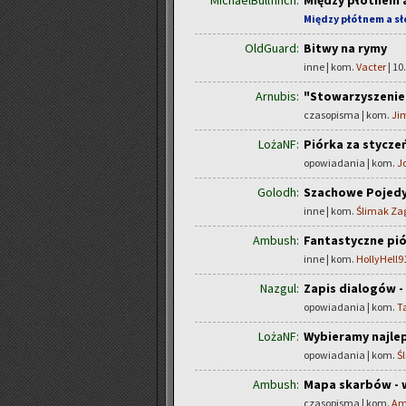
MichaelBullfinch:
Między płótnem 
Między płótnem a s
OldGuard:
Bitwy na rymy
inne | kom.
Vacter
| 10
Arnubis:
"Stowarzyszenie 
czasopisma | kom.
Ji
LożaNF:
Piórka za stycze
opowiadania | kom.
J
Golodh:
Szachowe Pojedy
inne | kom.
Ślimak Za
Ambush:
Fantastyczne pió
inne | kom.
HollyHell9
Nazgul:
Zapis dialogów -
opowiadania | kom.
T
LożaNF:
Wybieramy najlep
opowiadania | kom.
Ś
Ambush:
Mapa skarbów - w
czasopisma | kom.
Am