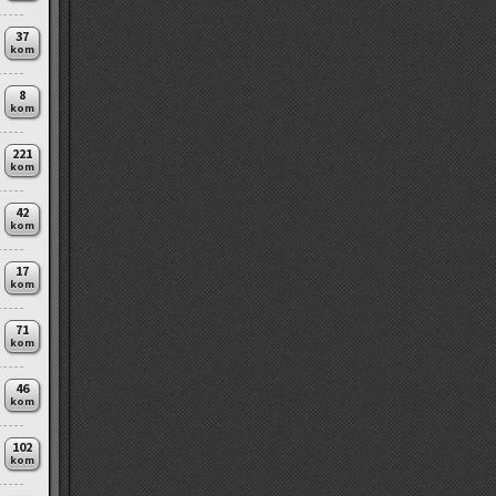
37
kom
8
kom
221
kom
42
kom
17
kom
71
kom
46
kom
102
kom