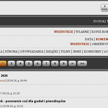
3
kom
DODAJ 
WSZYST­KIE
|
WŁA­SNE
|
KOPIE RO­
DATA
|
KO­MEN
WSZYST­KIE
|
OB­SER­WO
MA
|
STRO­NA
|
OPO­WIA­DA­NIA
|
KSIĄŻ­KI
|
FILMY
|
INNE
|
KON­KUR­SY
|
LO
»
»»
2
3
4
5
6
7
8
9
 2026
ruce
| 28.04.26, g. 06:44
27.04.26, g. 22:28
sk - ponownie coś dla gaduł i piwożłopów
r
| 19.04.26, g. 14:12