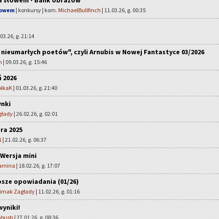
a słowem - Bank obrazów
łowem
| konkursy | kom.
MichaelBullfinch
| 11.03.26, g. 00:35
.03.26, g. 21:14
nieumarłych poetów", czyli Arnubis w Nowej Fantastyce 03/2026
m
| 09.03.26, g. 15:46
ń 2026
olkaK
| 01.03.26, g. 21:40
nki
głady
| 26.02.26, g. 02:01
ra 2025
1
| 21.02.26, g. 06:37
 Wersja mini
arnina
| 18.02.26, g. 17:07
sze opowiadania (01/26)
limak Zagłady
| 11.02.26, g. 01:16
yniki!
bush
| 27.01.26, g. 08:36