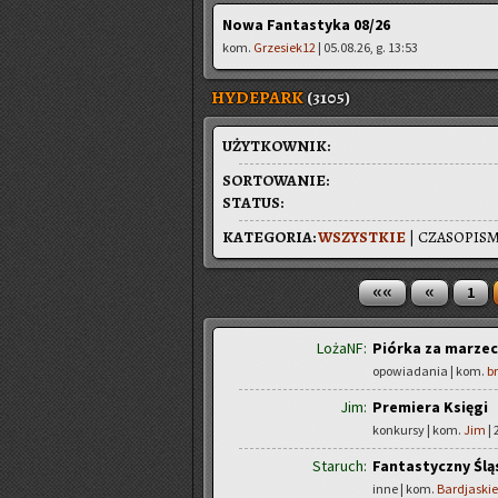
Nowa Fantastyka 08/26
kom.
Grzesiek12
| 05.08.26, g. 13:53
HYDEPARK
(3105)
UŻYT­KOW­NIK:
SOR­TO­WA­NIE:
STA­TUS:
KA­TE­GO­RIA:
WSZYST­KIE
|
CZA­SO­PI­S
««
«
1
LożaNF:
Piórka za marzec
opowiadania | kom.
b
Jim:
Premiera Księgi
konkursy | kom.
Jim
| 
Staruch:
Fantastyczny Ślą
inne | kom.
Bardjaskie