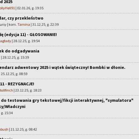
ad 2025
ollyHell91
| 02.01.26, g. 19:35
ar, czy przekleństwo
ursy | kom.
Tarnina
| 31.12.25, g. 22:39
żę (edycja 11) - GŁOSOWANIE!
Zagłady
| 28.12.25, g. 19:54
tek do odgadywania
a
| 28.12.25, g. 15:39
endarz adwentowy 2025 i wątek świąteczny! Bombki w dłonie.
| 25.12.25, g. 08:59
11 - REZYGNACJE!
ullfinch
| 23.12.25, g. 18:23
do testowania gry tekstowej/fikcji interaktywnej, "symulatora"
y/Władczyni
 g. 15:34
bush
| 21.12.25, g. 08:42