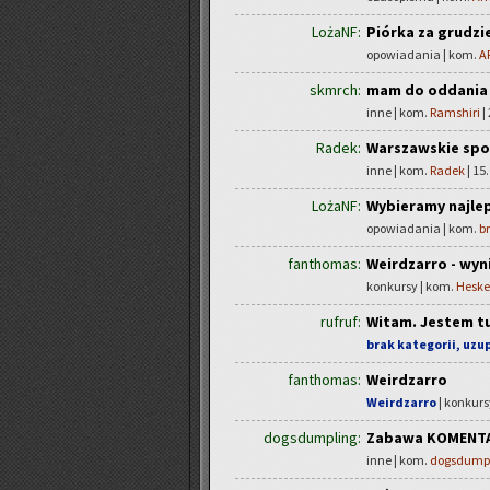
LożaNF:
Piórka za grudzi
opowiadania | kom.
A
skmrch:
mam do oddania r
inne | kom.
Ramshiri
|
Radek:
Warszawskie spo
inne | kom.
Radek
| 15.
LożaNF:
Wybieramy najlep
opowiadania | kom.
b
fanthomas:
Weirdzarro - wyn
konkursy | kom.
Heske
rufruf:
Witam. Jestem t
brak kategorii, uzup
fanthomas:
Weirdzarro
Weirdzarro
| konkurs
dogsdumpling:
Zabawa KOMENTAR
inne | kom.
dogsdump