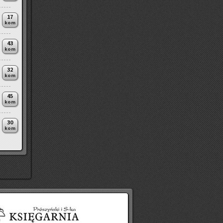
17
kom
43
kom
32
kom
45
kom
30
kom