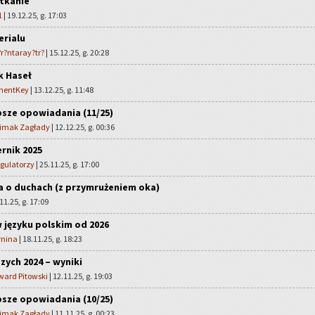
tkanie
1
| 19.12.25, g. 17:03
erialu
r?ntaray?tr?
| 15.12.25, g. 20:28
k Haseł
mentKey
| 13.12.25, g. 11:48
sze opowiadania (11/25)
limak Zagłady
| 12.12.25, g. 00:36
ernik 2025
egulatorzy
| 25.11.25, g. 17:00
a o duchach (z przymrużeniem oka)
11.25, g. 17:09
 języku polskim od 2026
rnina
| 18.11.25, g. 18:23
szych 2024 – wyniki
ward Pitowski
| 12.11.25, g. 19:03
sze opowiadania (10/25)
limak Zagłady
| 11.11.25, g. 00:23