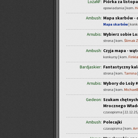
LożaNF:
Piórka za listop
opowiadania | kom.
H
Ambush:
Mapa skarbów - d
Mapa skarbów
| konk
Arnubis:
Wybierz sobie Lo
strona | kom.
Ślimak 
Ambush:
Czyja mapa - wą
konkursy | kom.
Finkl
Bardjaskier:
Fantastyczny kal
strona | kom.
Tarnina
Arnubis:
Wybory do Loży #
strona | kom.
MichaelB
Gedeon:
Szukam chętnych 
Mrocznego Władc
czasopisma | 22.12.25,
Ambush:
Polecajki
czasopisma | kom.
Am