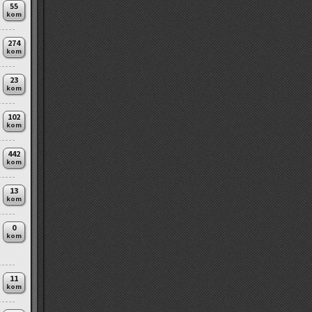
55
kom
274
kom
23
kom
102
kom
442
kom
13
kom
0
kom
11
kom