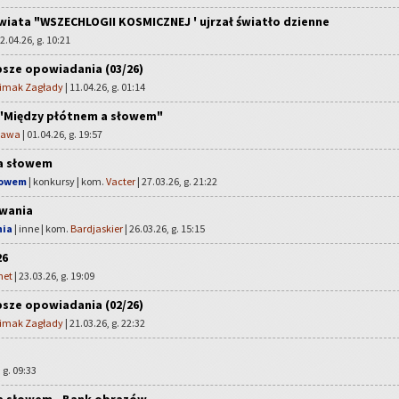
świata "WSZECHLOGII KOSMICZNEJ ' ujrzał światło dzienne
12.04.26, g. 10:21
sze opowiadania (03/26)
limak Zagłady
| 11.04.26, g. 01:14
 "Między płótnem a słowem"
zawa
| 01.04.26, g. 19:57
a słowem
łowem
| konkursy | kom.
Vacter
| 27.03.26, g. 21:22
wania
nia
| inne | kom.
Bardjaskier
| 26.03.26, g. 15:15
26
net
| 23.03.26, g. 19:09
sze opowiadania (02/26)
limak Zagłady
| 21.03.26, g. 22:32
 g. 09:33