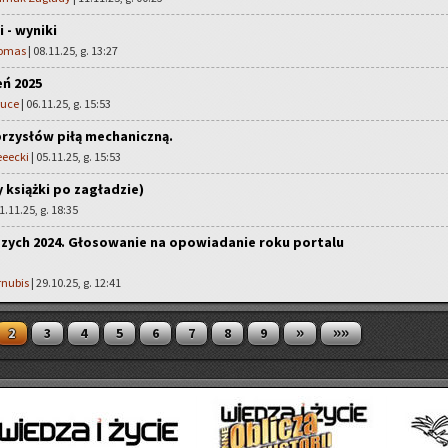
i - wyniki
homas
| 08.11.25, g. 13:27
eń 2025
ruce
| 06.11.25, g. 15:53
rzysłów piłą mechaniczną.
eeecki
| 05.11.25, g. 15:53
 książki po zagładzie)
1.11.25, g. 18:35
pszych 2024. Głosowanie na opowiadanie roku portalu
rnubis
| 29.10.25, g. 12:41
»
»»
2
3
4
5
6
7
8
9