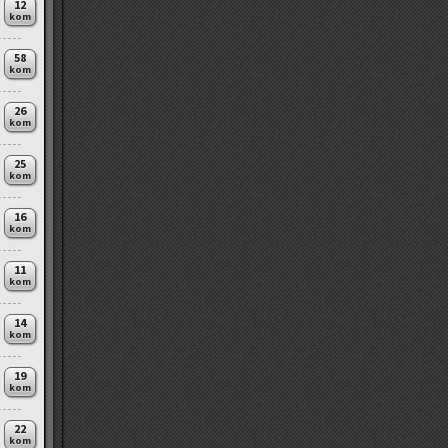
12
kom
58
kom
26
kom
25
kom
16
kom
11
kom
14
kom
19
kom
22
kom