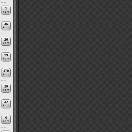
1
kom
36
kom
26
kom
99
kom
170
kom
19
kom
42
kom
0
kom