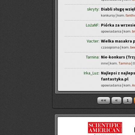
skryty:
Diabli sługę wzięl
konkursy | kom.
fant
LożaNF:
Piórka za wrzesi
opowiadania | kom.
b
Vacter:
Wielka masakra p
czasopisma | kom.
be
Tarnina:
Nie-konkurs (Trzy
inne | kom.
Tarnina
| 0
Irka_Luz:
Najlepsi z najle
fantastyka.pl
opowiadania | kom.
A
««
«
1