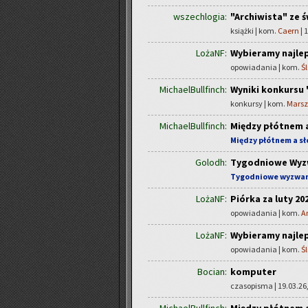
wszechlogia:
"Archiwista" ze 
książki | kom.
Caern
| 
LożaNF:
Wybieramy najlep
opowiadania | kom.
Ś
MichaelBullfinch:
Wyniki konkursu
konkursy | kom.
Mars
MichaelBullfinch:
Między płótnem 
Między płótnem a s
Golodh:
Tygodniowe Wyz
Tygodniowe wyzwa
LożaNF:
Piórka za luty 20
opowiadania | kom.
A
LożaNF:
Wybieramy najlep
opowiadania | kom.
Ś
Bocian:
komputer
czasopisma | 19.03.26,