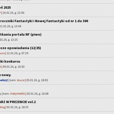
eń 2025
P
| 26.01.26, g. 22:00
oczniki Fantastyki i Nowej Fantastyki od nr 1 do 300
 21.01.26, g. 13:04
tkania portalu NF (piwo)
01.26, g. 13:25
sze opowiadania (12/25)
ruce
| 12.01.26, g. 07:29
iki konkursu
t
| 09.01.26, g. 16:50
u nowy.
ełnij!
| kom.
bruce
| 05.01.26, g. 18:05
y | kom.
HollyHell91
| 05.01.26, g. 16:08
Z W PREZENCIE vol.2
ling
| 03.01.26, g. 18:35