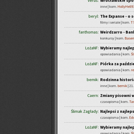
Verus:
Wrocławskie spo
inne | kom.
HollyHell9
beryl:
The Expanse - o s
filmy i seriale | kom.
T?
fanthomas:
Weirdzarro - Ban
konkursy | kom.
Base
LożaNF:
Wybieramy najlep
opowiadania | kom.
Ś
LożaNF:
Piórka za paździ
opowiadania | kom.
r
bemik:
Rodzinna histori
inne | kom.
bemik
| 21.
Caern:
Zmiany pisowni w
czasopisma | kom.
Ta
Ślimak Zagłady:
Najlepsi z najlep
czasopisma | kom.
Ed
LożaNF:
Wybieramy najlep
opowiadania | kom.
Ś